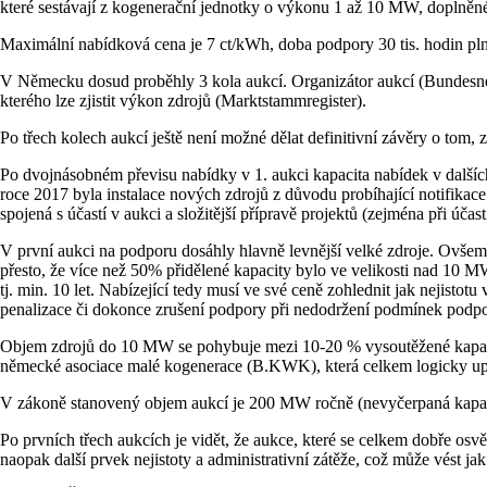
které sestávají z kogenerační jednotky o výkonu 1 až 10 MW, doplněné o
Maximální nabídková cena je 7 ct/kWh, doba podpory 30 tis. hodin pl
V Německu dosud proběhly 3 kola aukcí. Organizátor aukcí (Bundesnetz
kterého lze zjistit výkon zdrojů (Marktstammregister).
Po třech kolech aukcí ještě není možné dělat definitivní závěry o tom,
Po dvojnásobném převisu nabídky v 1. aukci kapacita nabídek v dalších
roce 2017 byla instalace nových zdrojů z důvodu probíhající notifikac
spojená s účastí v aukci a složitější přípravě projektů (zejména při úč
V první aukci na podporu dosáhly hlavně levnější velké zdroje. Ovšem
přesto, že více než 50% přidělené kapacity bylo ve velikosti nad 10 M
tj. min. 10 let. Nabízející tedy musí ve své ceně zohlednit jak nejisto
penalizace či dokonce zrušení podpory při nedodržení podmínek podpor
Objem zdrojů do 10 MW se pohybuje mezi 10-20 % vysoutěžené kapacity
německé asociace malé kogenerace (B.KWK), která celkem logicky upoz
V zákoně stanovený objem aukcí je 200 MW ročně (nevyčerpaná kapacita
Po prvních třech aukcích je vidět, že aukce, které se celkem dobře os
naopak další prvek nejistoty a administrativní zátěže, což může vést ja