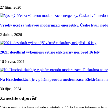
27 října, 2020
Vysoký účet za váhavou modernizaci energetiky. Česko kvůli ned
2 dubna, 2026
2021: desetkrát výkonnější větrné elektrárny než před 16 lety
16 června, 2021
Na Hracholuskách je v plném proudu modernizace. Elektrárna na 
30 října, 2024
Zanechte odpověď
Vaše e-mailová adresa nebude zveřejněna.
Vyžadované informace jso