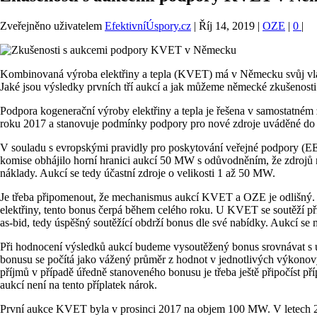
Zveřejněno uživatelem
EfektivníÚspory.cz
|
Říj 14, 2019
|
OZE
|
0
|
Kombinovaná výroba elektřiny a tepla (KVET) má v Německu svůj vla
Jaké jsou výsledky prvních tří aukcí a jak můžeme německé zkušenosti 
Podpora kogenerační výroby elektřiny a tepla je řešena v samostatné
roku 2017 a stanovuje podmínky podpory pro nové zdroje uváděné do
V souladu s evropskými pravidly pro poskytování veřejné podpory (
komise obhájilo horní hranici aukcí 50 MW s odůvodněním, že zdrojů 
náklady. Aukcí se tedy účastní zdroje o velikosti 1 až 50 MW.
Je třeba připomenout, že mechanismus aukcí KVET a OZE je odlišný. U 
elektřiny, tento bonus čerpá během celého roku. U KVET se soutěží př
as-bid, tedy úspěšný soutěžící obdrží bonus dle své nabídky. Aukcí se
Při hodnocení výsledků aukcí budeme vysoutěžený bonus srovnávat s ú
bonusu se počítá jako vážený průměr z hodnot v jednotlivých výkonov
příjmů v případě úředně stanoveného bonusu je třeba ještě připočíst př
aukcí není na tento příplatek nárok.
První aukce KVET byla v prosinci 2017 na objem 100 MW. V letech 2