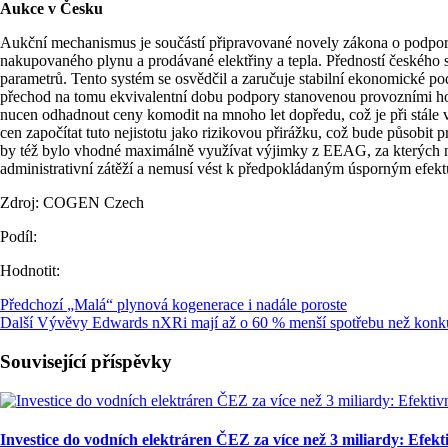
Aukce v Česku
Aukční mechanismus je součástí připravované novely zákona o podporo
nakupovaného plynu a prodávané elektřiny a tepla. Předností českéh
parametrů. Tento systém se osvědčil a zaručuje stabilní ekonomické 
přechod na tomu ekvivalentní dobu podpory stanovenou provozními hodi
nucen odhadnout ceny komodit na mnoho let dopředu, což je při stále 
cen započítat tuto nejistotu jako rizikovou přirážku, což bude působi
by též bylo vhodné maximálně využívat výjimky z EEAG, za kterých ne
administrativní zátěží a nemusí vést k předpokládaným úsporným efek
Zdroj: COGEN Czech
Podíl:
Hodnotit:
Předchozí
„Malá“ plynová kogenerace i nadále poroste
Další
Vývěvy Edwards nXRi mají až o 60 % menší spotřebu než konk
Související příspěvky
Investice do vodních elektráren ČEZ za více než 3 miliardy: Efekti