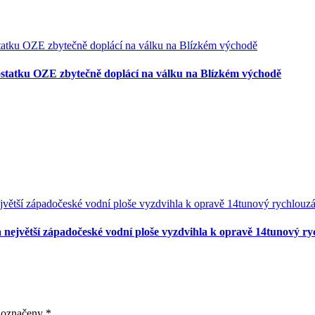
ostatku OZE zbytečně doplácí na válku na Blízkém východě
největší západočeské vodní ploše vyzdvihla k opravě 14tunový ry
u označeny
*