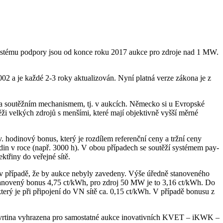
ystému podpory jsou od konce roku 2017 aukce pro zdroje nad 1 MW.
 a je každé 2-3 roky aktualizován. Nyní platná verze zákona je z
a soutěžním mechanismem, tj. v aukcích. Německo si u Evropské
 velkých zdrojů s menšími, které mají objektivně vyšší měrné
 hodinový bonus, který je rozdílem referenční ceny a tržní ceny
din v roce (např. 3000 h). V obou případech se soutěží systémem pay-
třiny do veřejné sítě.
 v případě, že by aukce nebyly zavedeny. Výše úředně stanoveného
stanovený bonus 4,75 ct/kWh, pro zdroj 50 MW je to 3,16 ct/kWh. Do
terý je při připojení do VN sítě ca. 0,15 ct/kWh. V případě bonusu z
tvrtina vyhrazena pro samostatné aukce inovativních KVET – iKWK –