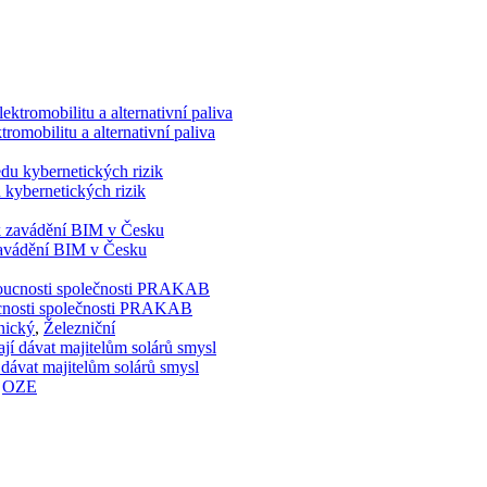
romobilitu a alternativní paliva
 kybernetických rizik
 zavádění BIM v Česku
doucnosti společnosti PRAKAB
nický
,
Železniční
 dávat majitelům solárů smysl
,
OZE