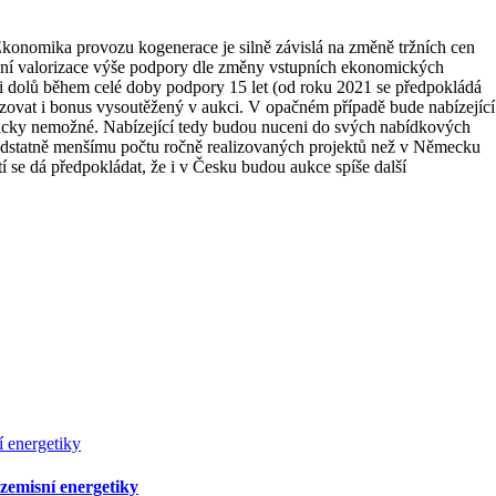
konomika provozu kogenerace je silně závislá na změně tržních cen
ční valorizace výše podpory dle změny vstupních ekonomických
i dolů během celé doby podpory 15 let (od roku 2021 se předpokládá
izovat i bonus vysoutěžený v aukci. V opačném případě bude nabízející
kticky nemožné. Nabízející tedy budou nuceni do svých nabídkových
 podstatně menšímu počtu ročně realizovaných projektů než v Německu
e dá předpokládat, že i v Česku budou aukce spíše další
ezemisní energetiky