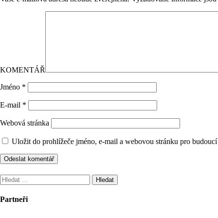
KOMENTÁŘ
Jméno
*
E-mail
*
Webová stránka
Uložit do prohlížeče jméno, e-mail a webovou stránku pro budoucí
Vyhledávání
Partneři