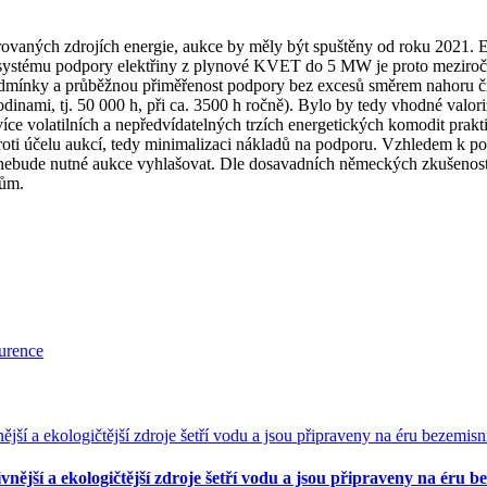
vaných zdrojích energie, aukce by měly být spuštěny od roku 2021. E
o systému podpory elektřiny z plynové KVET do 5 MW je proto meziro
podmínky a průběžnou přiměřenost podpory bez excesů směrem nahoru č
nami, tj. 50 000 h, při ca. 3500 h ročně). Bylo by tedy vhodné valor
více volatilních a nepředvídatelných trzích energetických komodit pra
t proti účelu aukcí, tedy minimalizaci nákladů na podporu. Vzhledem k
bude nutné aukce vyhlašovat. Dle dosavadních německých zkušeností s
tům.
urence
vnější a ekologičtější zdroje šetří vodu a jsou připraveny na éru b