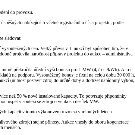
edení do provozu.
pěšných nabízejících včetně registračního čísla projektu, podle
ze sledovat:
 vysoutěžených cen. Velký převis v 1. aukcí byl způsoben tím, že v
dobně projevila náročnost přípravy projektu do aukce – administrativa
 mírně překročila úřední výši bonusu pro 1 MW (4,75 ct/kWh). A to i
ákladů na podporu. Vysoutěžený bonus je fixní na celou dobu 30 000 h,
 aukcí (nutnost postavit zdroj do určité doby a dodržet nabídnutý výkon,
íce než 50 % nové instalované kapacity. To potvrzuje připomínky
 uspět v soutěži se zdroji o velikosti desítek MW.
ných kapacit v tomto výkonovém rozmezí v minulých letech.
palivového zdroje) stejné přínosy. Aukce vnesly do oboru kogenerace
ěch menších.