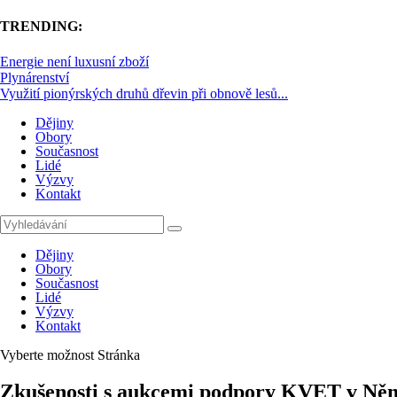
TRENDING:
Energie není luxusní zboží
Plynárenství
Využití pionýrských druhů dřevin při obnově lesů...
Dějiny
Obory
Současnost
Lidé
Výzvy
Kontakt
Dějiny
Obory
Současnost
Lidé
Výzvy
Kontakt
Vyberte možnost Stránka
Zkušenosti s aukcemi podpory KVET v Ně