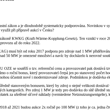
stní zákon a je dlouhodobě systematicky podporována. Novinkou v s
využít při přípravě aukcí v Česku?
m zákoně KWKG (Kraft-Wärme-Kopplung-Gesetz). Ten vznikl v roce 2002
 provozu až do roku 2022.
EEAG) musí být od roku 2017 podpora pro zdroje nad 1 MW přidělován
nad 50 MW je omezené množství a navíc by docházelo k nerovné soutěži
OZE se soutěží o tzv. referenční cenu a provozovatel pak dostává tzv.
ímo o roční bonus, který provozovatel čerpá jen po stanovený počet ho
 mohou účastnit nové i modernizované zdroje. Podmínkou je dodávka elek
ředně stanoveným bonusem, který by zdroj o stejné velikosti dostával
ých kategoriích. Pro zdroj 1 MW je tedy pro dodávku do sítě úředně 
íplatek za ušetřené síťové náklady (vermiedene Netznutzungsentgelte), k
018 až 2021 budou aukce 2x ročně po 100 MW (z toho je ca. jedna č