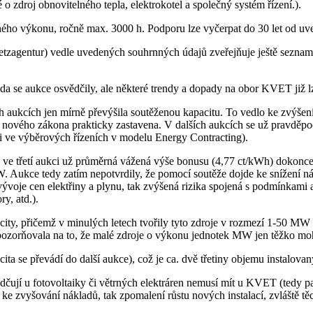
 zdroj obnovitelného tepla, elektrokotel a společný systém řízení.).
ného výkonu, ročně max. 3000 h. Podporu lze vyčerpat do 30 let od uv
agentur) vedle uvedených souhrnných údajů zveřejňuje ještě seznam ús
 zda se aukce osvědčily, ale některé trendy a dopady na obor KVET již l
 aukcích jen mírně převýšila soutěženou kapacitu. To vedlo ke zvýšení
e nového zákona prakticky zastavena. V dalších aukcích se už pravděpo
asti ve výběrových řízeních v modelu Energy Contracting).
 ve třetí aukci už průměrná vážená výše bonusu (4,77 ct/kWh) dokonce
W. Aukce tedy zatím nepotvrdily, že pomocí soutěže dojde ke snížení n
tu vývoje cen elektřiny a plynu, tak zvýšená rizika spojená s podmínkami
y, atd.).
, přičemž v minulých letech tvořily tyto zdroje v rozmezí 1-50 MW v
orňovala na to, že malé zdroje o výkonu jednotek MW jen těžko mohou
 se převádí do další aukce), což je ca. dvě třetiny objemu instalova
vědčují u fotovoltaiky či větrných elektráren nemusí mít u KVET (tedy 
k ke zvyšování nákladů, tak zpomalení růstu nových instalací, zvláště t