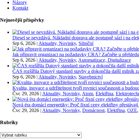
Názory
Kontakt
Nejnovější příspěvky
Diesel se nevzdává. Nákladní doprava ale postupně sází i na elekt
Srp 6, 2026
|
Aktuality, Novinky
,
Silniční
Jak připravit organizaci na požadavky CRA? Začněte u přehledu
Srp 6, 2026
|
Aktuality, Novinky
,
Automatizace, Digitalizace
ČAS rozšířila Datový standard stavby a dokončila další milník
Srp 6, 2026
|
Aktuality, Novinky
,
Stavebnictví
Kvalita, inovace a udržitelnost tvoří rovnici současnosti a bu
Čvc 29, 2026
|
Aktuality, Novinky
,
Atom
,
Elektřina
,
Elektrotech
Nová éra domácí energetiky: Proč fixní ceny elektřiny přestávají
Čvc 29, 2026
|
Aktuality, Novinky
,
Domácnost
,
Elektřina
,
OZE
Rubriky
Rubriky