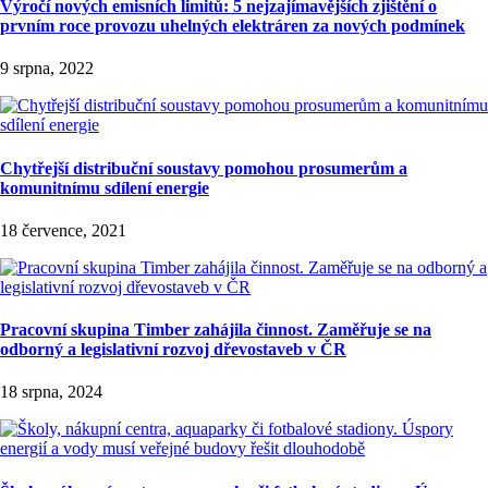
Výročí nových emisních limitů: 5 nejzajímavějších zjištění o
prvním roce provozu uhelných elektráren za nových podmínek
9 srpna, 2022
Chytřejší distribuční soustavy pomohou prosumerům a
komunitnímu sdílení energie
18 července, 2021
Pracovní skupina Timber zahájila činnost. Zaměřuje se na
odborný a legislativní rozvoj dřevostaveb v ČR
18 srpna, 2024