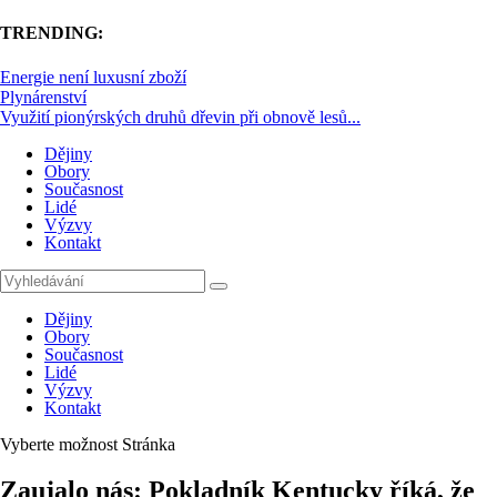
TRENDING:
Energie není luxusní zboží
Plynárenství
Využití pionýrských druhů dřevin při obnově lesů...
Dějiny
Obory
Současnost
Lidé
Výzvy
Kontakt
Dějiny
Obory
Současnost
Lidé
Výzvy
Kontakt
Vyberte možnost Stránka
Zaujalo nás: Pokladník Kentucky říká, že