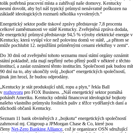
tolik potřebná pracovní místa a zahřívají naše domovy. Kentucky
nesmí dovolit, aby byl náš typický průmysl nenávratně poškozen na
základě ideologických rozmarů několika vyvolených.“
Energetický sektor podle tiskové zprávy představuje 7,8 procenta
celkové zaměstnanosti ve státě Kentucky. Zveřejněná zpráva dodala,
že energetický průmysl představuje 94,5 % výroby elektrické energie v
Kentucky, která vytápí více než polovinu domů ve státě, „a přitom se
může pochlubit 12. nejnižšími průměrnými cenami elektřiny v zemi“.
Do 30 dnů od zveřejnění tohoto seznamu musí státní orgány oznámit
státní pokladně, zda mají nepřímý nebo přímý podíl v některé z těchto
institucí, a zaslat oznámení těmto institucím. Společnosti pak budou mít
90 dní na to, aby ukončily svůj „bojkot“ energetických společností,
jinak jim hrozí, že budou odprodány.
„Kentucky je stát produkující uhlí, ropu a plyn,“ řekla Ball
v
rozhovoru
pro FOX Business. „Náš energetický sektor pomáhá
pohánět Ameriku. Kentucky odmítá financovat ideologické bojkoty
našeho vlastního průmyslu fosilních paliv z těžce vydělaných daní a
důchodů občanů Kentucky.
Seznam 11 bank obviněných z „bojkotu“ energetických společností
zahrnoval mj. Citigroup a JPMorgan Chase & Co, které jsou
členy
Net-Zero Banking Alliance
, což je organizace OSN sdružující