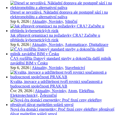
Diesel se nevzdává. Nákladní doprava ale postupně sází i na
elektromobilitu a alternativní paliva
Srp 6, 2026
|
Aktuality, Novinky
,
Silniční
Jak připravit organizaci na požadavky CRA? Začněte u
přehledu kybernetických rizik
Srp 6, 2026
|
Aktuality, Novinky
,
Automatizace, Digitalizace
ČAS rozšířila Datový standard stavby a dokončila další milník
zavádění BIM v Česku
Srp 6, 2026
|
Aktuality, Novinky
,
Stavebnictví
Kvalita, inovace a udržitelnost tvoří rovnici současnosti a
budoucnosti společnosti PRAKAB
Čvc 29, 2026
|
Aktuality, Novinky
,
Atom
,
Elektřina
,
Elektrotechnický
,
Železniční
Nová éra domácí energetiky: Proč fixní ceny elektřiny přestávají
dávat majitelům solárů smysl