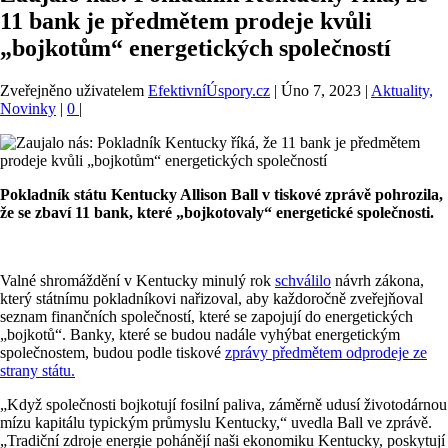
11 bank je předmětem prodeje kvůli
„bojkotům“ energetických společností
Zveřejněno uživatelem
EfektivníÚspory.cz
|
Úno 7, 2023
|
Aktuality,
Novinky
|
0
|
Pokladník státu Kentucky Allison Ball v tiskové zprávě pohrozila,
že se zbaví 11 bank, které „bojkotovaly“ energetické společnosti.
Valné shromáždění v Kentucky minulý rok
schválilo
návrh zákona,
který státnímu pokladníkovi nařizoval, aby každoročně zveřejňoval
seznam finančních společností, které se zapojují do energetických
„bojkotů“. Banky, které se budou nadále vyhýbat energetickým
společnostem, budou podle tiskové
zprávy předmětem odprodeje ze
strany státu.
„Když společnosti bojkotují fosilní paliva, záměrně udusí životodárnou
mízu kapitálu typickým průmyslu Kentucky,“ uvedla Ball ve zprávě.
„Tradiční zdroje energie pohánějí naši ekonomiku Kentucky, poskytují