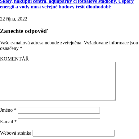
Školy, nákupní centra, aquaparky či fotbalové stadiony. Úspory
energií a vody musí veřejné budovy řešit dlouhodobě
22 října, 2022
Zanechte odpověď
Vaše e-mailová adresa nebude zveřejněna.
Vyžadované informace jsou
označeny
*
KOMENTÁŘ
Jméno
*
E-mail
*
Webová stránka