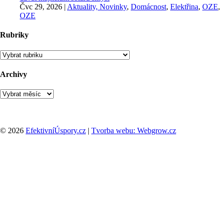
Čvc 29, 2026
|
Aktuality, Novinky
,
Domácnost
,
Elektřina
,
OZE
,
OZE
Rubriky
Rubriky
Archivy
Archivy
© 2026
EfektivníÚspory.cz
|
Tvorba webu: Webgrow.cz