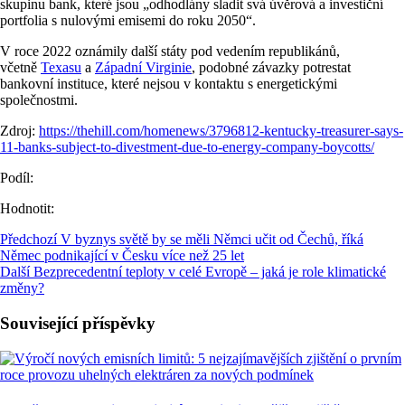
skupinu bank, které jsou „odhodlány sladit svá úvěrová a investiční
portfolia s nulovými emisemi do roku 2050“.
V roce 2022 oznámily další státy pod vedením republikánů,
včetně
Texasu
a
Západní Virginie
, podobné závazky potrestat
bankovní instituce, které nejsou v kontaktu s energetickými
společnostmi.
Zdroj:
https://thehill.com/homenews/3796812-kentucky-treasurer-says-
11-banks-subject-to-divestment-due-to-energy-company-boycotts/
Podíl:
Hodnotit:
Předchozí
V byznys světě by se měli Němci učit od Čechů, říká
Němec podnikající v Česku více než 25 let
Další
Bezprecedentní teploty v celé Evropě – jaká je role klimatické
změny?
Související příspěvky