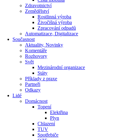
Zdravotnictví
Zemědělství
Rostlinná výroba
Živočišná výroba
Zpracování odpadů
Automatizace, Digitalizace
Současnost
Aktuality, Novinky
Komentáře
Rozhovory
Svět
Mezinárodní organizace
Státy
Příklady z praxe
Partneři
Odkazy
Lidé
Domácnost
Topení
Elektřina
Plyn
Chlazení
TUV
Spotřebiče