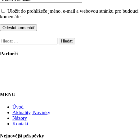
Uložit do prohlížeče jméno, e-mail a webovou stránku pro budoucí
komentáře.
Vyhledávání
Partneři
MENU
Úvod
Aktuality, Novinky
Názory
Kontakt
Nejnovější příspěvky