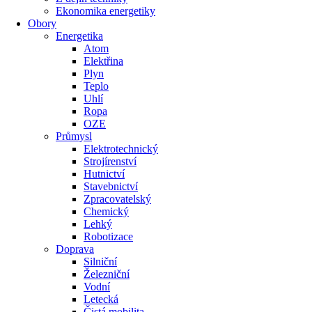
Ekonomika energetiky
Obory
Energetika
Atom
Elektřina
Plyn
Teplo
Uhlí
Ropa
OZE
Průmysl
Elektrotechnický
Strojírenství
Hutnictví
Stavebnictví
Zpracovatelský
Chemický
Lehký
Robotizace
Doprava
Silniční
Železniční
Vodní
Letecká
Čistá mobilita