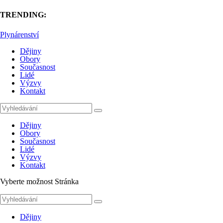
TRENDING:
Plynárenství
Dějiny
Obory
Současnost
Lidé
Výzvy
Kontakt
Dějiny
Obory
Současnost
Lidé
Výzvy
Kontakt
Vyberte možnost Stránka
Dějiny