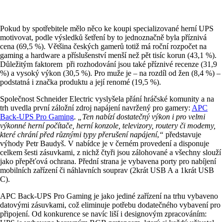
Pokud by spotřebitele mělo něco ke koupi specializované herní UPS
motivovat, podle výsledků šetření by to jednoznačně byla příznivá
cena (69,5 %). Většina českých gamerů totiž má roční rozpočet na
gaming a hardware a příslušenství menší než pět tisíc korun (43,1 %).
Důležitým faktorem při rozhodování jsou také příznivé recenze (31,9
%) a vysoký výkon (30,5 %). Pro muže je – na rozdíl od žen (8,4 %) –
podstatná i značka produktu a její renomé (19,5 %).
Společnost Schneider Electric vyslyšela přání hráčské komunity a na
trh uvedla první záložní zdroj napájení navržený pro gamery:
APC
Back-UPS Pro Gaming
.
„Ten nabízí dostatečný výkon i pro velmi
výkonné herní počítače, herní konzole, televizory, routery či modemy,
které chrání před různými typy přerušení napájení
,
“
představuje
výhody Petr Baudyš. V nabídce je v černém provedení a disponuje
celkem šesti zásuvkami, z nichž čtyři jsou zálohované a všechny slouží
jako přepěťová ochrana. Přední strana je vybavena porty pro nabíjení
mobilních zařízení či náhlavních souprav (2krát USB A a 1krát USB
C).
APC Back-UPS Pro Gaming je jako jediné zařízení na trhu vybaveno
datovými zásuvkami, což eliminuje potřebu dodatečného vybavení pro
připojení. Od konkurence se navíc liší i designovým zpracováním: