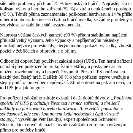
sítě mělo problémy při hraní 75 % tuzemských hráčů. Nejčastěji šlo o
kolísání výkonu herního zařízení (52 %) a ztrátu neuloženého postupu
(45 %). Téměř pětina zaznamenala i poškození hardwaru a 14 % přišlo
o herní soubory. Jen necelá čtvrtina hráčů uvedla, že žádné problémy v
souvislosti se stabilitou sítě nezaznamenala.
Naprostá většina českých gamerů (90 %) přitom stabilnímu napájení
přikládá velký význam. Jeho výpadky s nepříjemnými následky
ohrožují nejvíce profesionály, kterým mohou pokazit výsledky, zhoršit
pozici v žebříčcích a připravit je o příjmy.
Odborníci doporučují používat záložní zdroj (UPS). Ten herní zařízení
ochrání před poškozením při kolísání elektřiny a poskytne čas na
uložení rozehrané hry a bezpečné vypnutí. Přesto UPS používá jen
každý třetí český hráč. Dalších 30 % o jeho pořízení teprve uvažuje a
stejný podíl o tom vůbec nepřemýšlí. Zhruba desetina pak ani neví, co
to UPS je a jak funguje.
Pro pořízení záložního zdroje existují i další dobré důvody.
„Používání
spolehlivé UPS prodlužuje životnost herních zařízení, a tím šetří
náklady na pořizování nového hardwaru. To je zvlášť podstatné v
současnosti, kdy ceny komponent kvůli nedostatku čipů výrazně
stouply,“
vysvětluje Petr Baudyš, expert společnosti Schneider
Electric, která nově přichází s prvním záložním zdrojem navrženým
přímo pro potřeby hráčů.