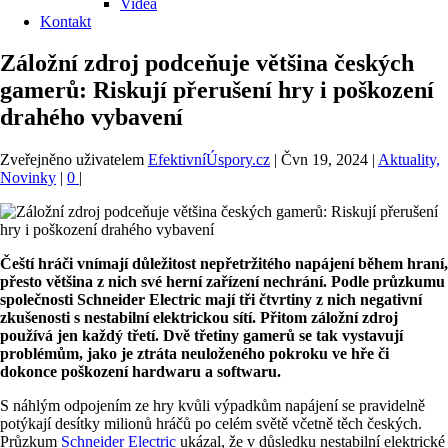
Videa
Kontakt
Záložní zdroj podceňuje většina českých
gamerů: Riskují přerušení hry i poškození
drahého vybavení
Zveřejněno uživatelem
EfektivníÚspory.cz
|
Čvn 19, 2024
|
Aktuality,
Novinky
|
0
|
Čeští hráči vnímají důležitost nepřetržitého napájení během hraní,
přesto většina z nich své herní zařízení nechrání. Podle průzkumu
společnosti Schneider Electric mají tři čtvrtiny z nich negativní
zkušenosti s nestabilní elektrickou sítí. Přitom záložní zdroj
používá jen každý třetí. Dvě třetiny gamerů se tak vystavují
problémům, jako je ztráta neuloženého pokroku ve hře či
dokonce poškození hardwaru a softwaru.
S náhlým odpojením ze hry kvůli výpadkům napájení se pravidelně
potýkají desítky milionů hráčů po celém světě včetně těch českých.
Průzkum
Schneider Electric
ukázal, že v důsledku nestabilní elektrické