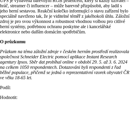
UPS je vybavena barevným RGB prstencem, který si každý uživatel –
hráč, streamer či influencer – může barevně přizpůsobit, aby ladil s
jeho herní sestavou. Reakční kolečko informující o stavu zařízení bylo
speciálně navrženo tak, že je viditelné téměř z jakéhokoli úhlu. Záložní
zdroj je pro svou výkonnost a robustnost vhodnou volbou pro citlivé
herní systémy, potřebnou ochranu poskytne ale i kancelářské
elektronice nebo dalším domácím spotřebičům.
O průzkumu
Průzkum na téma záložní zdroje v českém herním prostředí realizovala
společnost Schneider Electric pomocí aplikace Instant Research
agentury Ipsos. Sběr dat probíhal online v období 29. 5. až 3. 6. 2024
na celkem 1050 respondentech. Dotazováni byli respondenti z řad
běžné populace, přičemž se jedná o reprezentativní vzorek obyvatel ČR
ve věku 18-65 let.
Podíl:
Hodnotit: