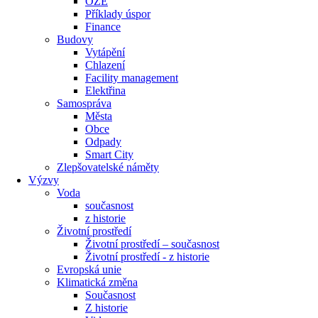
OZE
Příklady úspor
Finance
Budovy
Vytápění
Chlazení
Facility management
Elektřina
Samospráva
Města
Obce
Odpady
Smart City
Zlepšovatelské náměty
Výzvy
Voda
současnost
z historie
Životní prostředí
Životní prostředí – současnost
Životní prostředí ​- z historie
Evropská unie
Klimatická změna
Současnost
Z historie