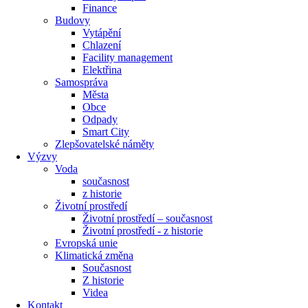
Finance
Budovy
Vytápění
Chlazení
Facility management
Elektřina
Samospráva
Města
Obce
Odpady
Smart City
Zlepšovatelské náměty
Výzvy
Voda
současnost
z historie
Životní prostředí
Životní prostředí – současnost
Životní prostředí ​- z historie
Evropská unie
Klimatická změna
Současnost
Z historie
Videa
Kontakt