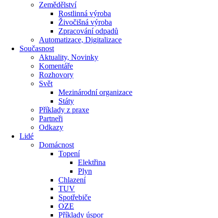
Zemědělství
Rostlinná výroba
Živočišná výroba
Zpracování odpadů
Automatizace, Digitalizace
Současnost
Aktuality, Novinky
Komentáře
Rozhovory
Svět
Mezinárodní organizace
Státy
Příklady z praxe
Partneři
Odkazy
Lidé
Domácnost
Topení
Elektřina
Plyn
Chlazení
TUV
Spotřebiče
OZE
Příklady úspor