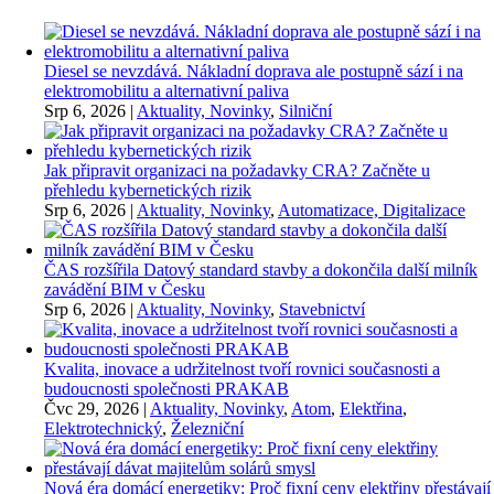
Diesel se nevzdává. Nákladní doprava ale postupně sází i na
elektromobilitu a alternativní paliva
Srp 6, 2026
|
Aktuality, Novinky
,
Silniční
Jak připravit organizaci na požadavky CRA? Začněte u
přehledu kybernetických rizik
Srp 6, 2026
|
Aktuality, Novinky
,
Automatizace, Digitalizace
ČAS rozšířila Datový standard stavby a dokončila další milník
zavádění BIM v Česku
Srp 6, 2026
|
Aktuality, Novinky
,
Stavebnictví
Kvalita, inovace a udržitelnost tvoří rovnici současnosti a
budoucnosti společnosti PRAKAB
Čvc 29, 2026
|
Aktuality, Novinky
,
Atom
,
Elektřina
,
Elektrotechnický
,
Železniční
Nová éra domácí energetiky: Proč fixní ceny elektřiny přestávají