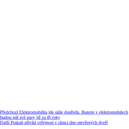
Předchozí
Elektromobilita jde stále dopředu. Baterie v elektromobilech
budou mít své pasy již za tři roky
Další
Prakab přivítá veřejnost v rámci dne otevřených dveří