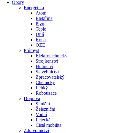
Obory
Energetika
Atom
Elektřina
Plyn
Teplo
Uhlí
Ropa
OZE
Průmysl
Elektrotechnický
Strojírenství
Hutnictví
Stavebnictví
Zpracovatelský
Chemický
Lehký
Robotizace
Doprava
Silniční
Železniční
Vodní
Letecká
Čistá mobilita
Zdravotnictví