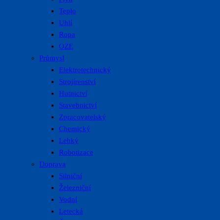
Teplo
Uhlí
Ropa
OZE
Průmysl
Elektrotechnický
Strojírenství
Hutnictví
Stavebnictví
Zpracovatelský
Chemický
Lehký
Robotizace
Doprava
Silniční
Železniční
Vodní
Letecká