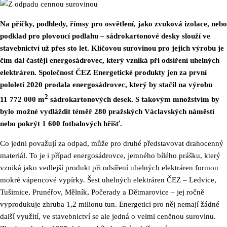
Na příčky, podhledy, římsy pro osvětlení, jako zvuková izolace, nebo
podklad pro plovoucí podlahu – sádrokartonové desky slouží ve
stavebnictví už přes sto let. Klíčovou surovinou pro jejich výrobu je
čím dál častěji energosádrovec, který vzniká při odsíření uhelných
elektráren. Společnost ČEZ Energetické produkty jen za první
pololetí 2020 prodala energosádrovec, který by stačil na výrobu
2
11 772 000 m
sádrokartonových desek. S takovým množstvím by
bylo možné vydláždit téměř 280 pražských Václavských náměstí
nebo pokrýt 1 600 fotbalových hřišť.
Co jedni považují za odpad, může pro druhé představovat drahocenný
materiál. To je i případ energosádrovce, jemného bílého prášku, který
vzniká jako vedlejší produkt při odsíření uhelných elektráren formou
mokré vápencové vypírky. Šest uhelných elektráren ČEZ – Ledvice,
Tušimice, Prunéřov, Mělník, Počerady a Dětmarovice – jej ročně
vyprodukuje zhruba 1,2 milionu tun. Energetici pro něj nemají žádné
další využití, ve stavebnictví se ale jedná o velmi ceněnou surovinu.