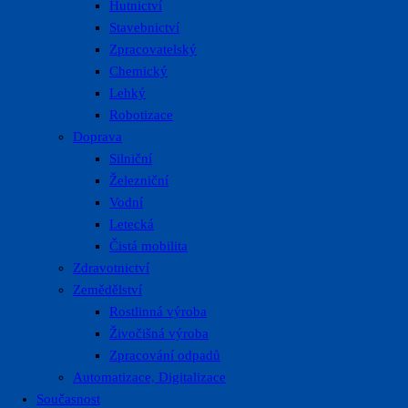
Hutnictví
Stavebnictví
Zpracovatelský
Chemický
Lehký
Robotizace
Doprava
Silniční
Železniční
Vodní
Letecká
Čistá mobilita
Zdravotnictví
Zemědělství
Rostlinná výroba
Živočišná výroba
Zpracování odpadů
Automatizace, Digitalizace
Současnost