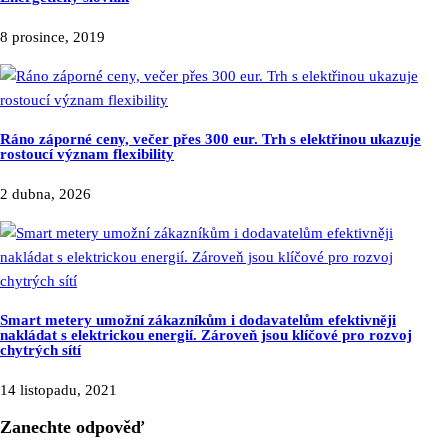
8 prosince, 2019
Ráno záporné ceny, večer přes 300 eur. Trh s elektřinou ukazuje
rostoucí význam flexibility
2 dubna, 2026
Smart metery umožní zákazníkům i dodavatelům efektivněji
nakládat s elektrickou energií. Zároveň jsou klíčové pro rozvoj
chytrých sítí
14 listopadu, 2021
Zanechte odpověď