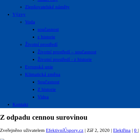
Zlepšovatelské náměty
Výzvy
Voda
současnost
z historie
Životní prostředí
Životní prostředí – současnost
Životní prostředí ​- z historie
Evropská unie
Klimatická změna
Současnost
Z historie
Videa
Kontakt
Z odpadu cennou surovinou
Zveřejněno uživatelem
EfektivníÚspory.cz
|
Zář 2, 2020
|
Elektřina
|
0
|