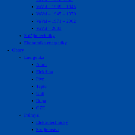
VaVal – 1939 – 1945
VaVal – 1945 – 1970
VaVal – 1971 – 2002
VaVal – 2003
Z dějin techniky
Ekonomika energetiky
Obory
Energetika
Atom
Elektřina
Plyn
Teplo
Uhlí
Ropa
OZE
Průmysl
Elektrotechnický
Strojírenství