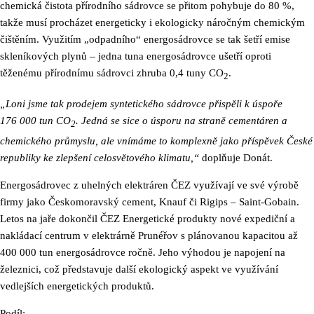
chemická čistota přírodního sádrovce se přitom pohybuje do 80 %,
takže musí procházet energeticky i ekologicky náročným chemickým
čištěním. Využitím „odpadního“ energosádrovce se tak šetří emise
skleníkových plynů – jedna tuna energosádrovce ušetří oproti
těženému přírodnímu sádrovci zhruba 0,4 tuny CO
.
2
„Loni jsme tak prodejem syntetického sádrovce přispěli k úspoře
176 000 tun CO
. Jedná se sice o úsporu na straně cementáren a
2
chemického průmyslu, ale vnímáme to komplexně jako příspěvek České
republiky ke zlepšení celosvětového klimatu,“
doplňuje Donát.
Energosádrovec z uhelných elektráren ČEZ využívají ve své výrobě
firmy jako Českomoravský cement, Knauf či Rigips – Saint-Gobain.
Letos na jaře dokončil ČEZ Energetické produkty nové expediční a
nakládací centrum v elektrárně Prunéřov s plánovanou kapacitou až
400 000 tun energosádrovce ročně. Jeho výhodou je napojení na
železnici, což představuje další ekologický aspekt ve využívání
vedlejších energetických produktů.
Podíl: