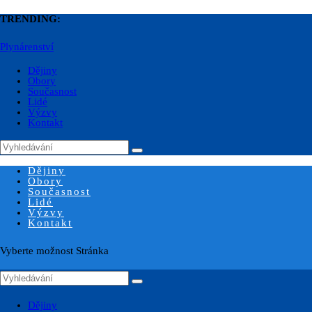
TRENDING:
Plynárenství
Dějiny
Obory
Současnost
Lidé
Výzvy
Kontakt
Dějiny
Obory
Současnost
Lidé
Výzvy
Kontakt
Vyberte možnost Stránka
Dějiny