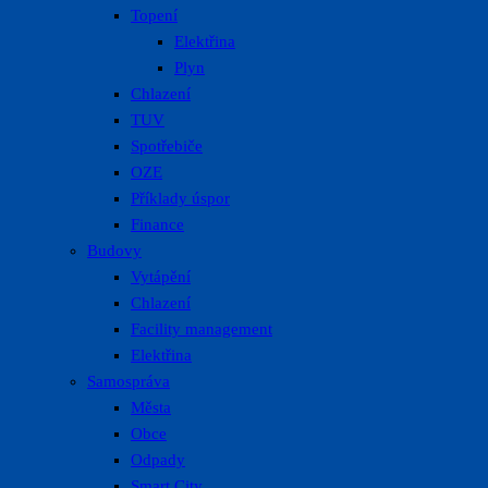
Topení
Elektřina
Plyn
Chlazení
TUV
Spotřebiče
OZE
Příklady úspor
Finance
Budovy
Vytápění
Chlazení
Facility management
Elektřina
Samospráva
Města
Obce
Odpady
Smart City