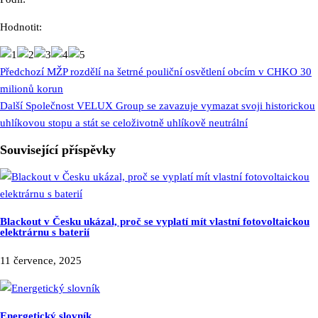
Hodnotit:
Předchozí
MŽP rozdělí na šetrné pouliční osvětlení obcím v CHKO 30
milionů korun
Další
Společnost VELUX Group se zavazuje vymazat svoji historickou
uhlíkovou stopu a stát se celoživotně uhlíkově neutrální
Související příspěvky
Blackout v Česku ukázal, proč se vyplatí mít vlastní fotovoltaickou
elektrárnu s baterií
11 července, 2025
Energetický slovník