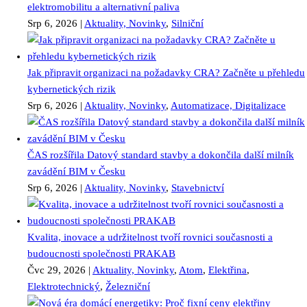
elektromobilitu a alternativní paliva
Srp 6, 2026
|
Aktuality, Novinky
,
Silniční
Jak připravit organizaci na požadavky CRA? Začněte u přehledu
kybernetických rizik
Srp 6, 2026
|
Aktuality, Novinky
,
Automatizace, Digitalizace
ČAS rozšířila Datový standard stavby a dokončila další milník
zavádění BIM v Česku
Srp 6, 2026
|
Aktuality, Novinky
,
Stavebnictví
Kvalita, inovace a udržitelnost tvoří rovnici současnosti a
budoucnosti společnosti PRAKAB
Čvc 29, 2026
|
Aktuality, Novinky
,
Atom
,
Elektřina
,
Elektrotechnický
,
Železniční