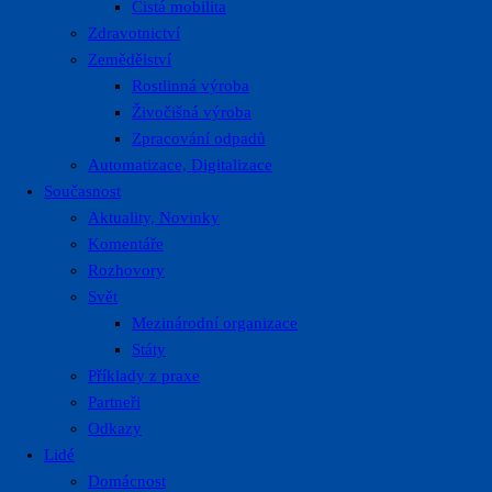
Čistá mobilita
Zdravotnictví
Zemědělství
Rostlinná výroba
Živočišná výroba
Zpracování odpadů
Automatizace, Digitalizace
Současnost
Aktuality, Novinky
Komentáře
Rozhovory
Svět
Mezinárodní organizace
Státy
Příklady z praxe
Partneři
Odkazy
Lidé
Domácnost