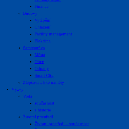
Finance
Budovy
Vytápění
Chlazení
Facility management
Elektřina
Samospráva
Města
Obce
Odpady
Smart City
Zlepšovatelské náměty
Výzvy
Voda
současnost
z historie
Životní prostředí
Životní prostředí – současnost