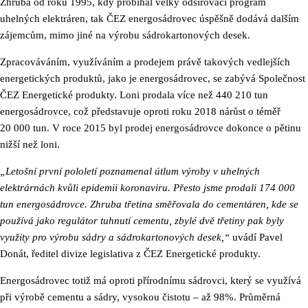
Zhruba od roku 1995, kdy probíhal velký odsiřovací program
uhelných elektráren, tak ČEZ energosádrovec úspěšně dodává dalším
zájemcům, mimo jiné na výrobu sádrokartonových desek.
Zpracováváním, využíváním a prodejem právě takových vedlejších
energetických produktů, jako je energosádrovec, se zabývá Společnost
ČEZ Energetické produkty. Loni prodala více než 440 210 tun
energosádrovce, což představuje oproti roku 2018 nárůst o téměř
20 000 tun. V roce 2015 byl prodej energosádrovce dokonce o pětinu
nižší než loni.
„Letošní první pololetí poznamenal útlum výroby v uhelných
elektrárnách kvůli epidemii koronaviru. Přesto jsme prodali 174 000
tun energosádrovce. Zhruba třetina směřovala do cementáren, kde se
používá jako regulátor tuhnutí cementu, zbylé dvě třetiny pak byly
využity pro výrobu sádry a sádrokartonových desek,“
uvádí Pavel
Donát, ředitel divize legislativa z ČEZ Energetické produkty.
Energosádrovec totiž má oproti přírodnímu sádrovci, který se využívá
při výrobě cementu a sádry, vysokou čistotu – až 98%. Průměrná