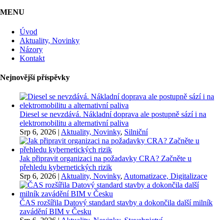
MENU
Úvod
Aktuality, Novinky
Názory
Kontakt
Nejnovější příspěvky
Diesel se nevzdává. Nákladní doprava ale postupně sází i na
elektromobilitu a alternativní paliva
Srp 6, 2026
|
Aktuality, Novinky
,
Silniční
Jak připravit organizaci na požadavky CRA? Začněte u
přehledu kybernetických rizik
Srp 6, 2026
|
Aktuality, Novinky
,
Automatizace, Digitalizace
ČAS rozšířila Datový standard stavby a dokončila další milník
zavádění BIM v Česku