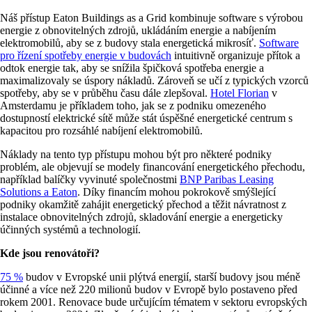
Náš přístup Eaton Buildings as a Grid kombinuje software s výrobou
energie z obnovitelných zdrojů, ukládáním energie a nabíjením
elektromobilů, aby se z budovy stala energetická mikrosíť.
Software
pro řízení spotřeby energie v budovách
intuitivně organizuje přítok a
odtok energie tak, aby se snížila špičková spotřeba energie a
maximalizovaly se úspory nákladů. Zároveň se učí z typických vzorců
spotřeby, aby se v průběhu času dále zlepšoval.
Hotel Florian
v
Amsterdamu je příkladem toho, jak se z podniku omezeného
dostupností elektrické sítě může stát úspěšné energetické centrum s
kapacitou pro rozsáhlé nabíjení elektromobilů.
Náklady na tento typ přístupu mohou být pro některé podniky
problém, ale objevují se modely financování energetického přechodu,
například balíčky vyvinuté společnostmi
BNP Paribas Leasing
Solutions a Eaton
. Díky financím mohou pokrokově smýšlející
podniky okamžitě zahájit energetický přechod a těžit návratnost z
instalace obnovitelných zdrojů, skladování energie a energeticky
účinných systémů a technologií.
Kde jsou renovátoři?
75 %
budov v Evropské unii plýtvá energií, starší budovy jsou méně
účinné a více než 220 milionů budov v Evropě bylo postaveno před
rokem 2001. Renovace bude určujícím tématem v sektoru evropských