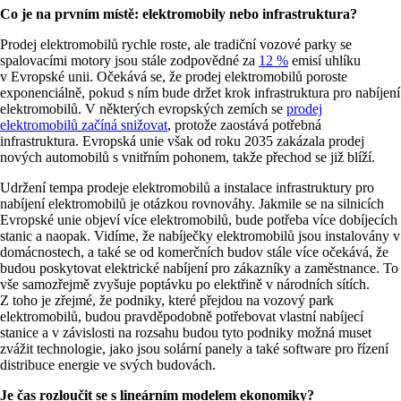
Co je na prvním místě: elektromobily nebo infrastruktura?
Prodej elektromobilů rychle roste, ale tradiční vozové parky se
spalovacími motory jsou stále zodpovědné za
12 %
emisí uhlíku
v Evropské unii. Očekává se, že prodej elektromobilů poroste
exponenciálně, pokud s ním bude držet krok infrastruktura pro nabíjení
elektromobilů. V některých evropských zemích se
prodej
elektromobilů začíná snižovat
, protože zaostává potřebná
infrastruktura. Evropská unie však od roku 2035 zakázala prodej
nových automobilů s vnitřním pohonem, takže přechod se již blíží.
Udržení tempa prodeje elektromobilů a instalace infrastruktury pro
nabíjení elektromobilů je otázkou rovnováhy. Jakmile se na silnicích
Evropské unie objeví více elektromobilů, bude potřeba více dobíjecích
stanic a naopak. Vidíme, že nabíječky elektromobilů jsou instalovány v
domácnostech, a také se od komerčních budov stále více očekává, že
budou poskytovat elektrické nabíjení pro zákazníky a zaměstnance. To
vše samozřejmě zvyšuje poptávku po elektřině v národních sítích.
Z toho je zřejmé, že podniky, které přejdou na vozový park
elektromobilů, budou pravděpodobně potřebovat vlastní nabíjecí
stanice a v závislosti na rozsahu budou tyto podniky možná muset
zvážit technologie, jako jsou solární panely a také software pro řízení
distribuce energie ve svých budovách.
Je čas rozloučit se s lineárním modelem ekonomiky?