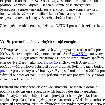
Při pohledu do roku 2024 se očekává, že se mnohé z těchto trendů
posunou ve vývoji kupředu: snaha o udržitelnost, energetickou
bezpečnost a úspory nákladů zůstává klíčem k inovacím v sektoru
budov. Jak by však měli majitelé komerčních a obytných budov
reagovat na rostoucí ceny veškerého zboží a komodit?
Zde je pět hlavních témat společnosti EATON pro nadcházející rok.
Využití potenciálu obnovitelných zdrojů energie
V Evropské unii se z obnovitelných zdrojů vyrábí jen něco málo přes
20 % veškeré energie, což je mnohem méně než
cíl 42,5 %
stanovený
pro rok 2030. Legislativní programy EU pro dosažení nulové spotřeby
energie (Net Zero), jako jsou
Fit-for-55
a REPowerEU, urychlily
potřebu vyšší uhlíkové účinnosti budov a domů. Solární panely budou
povinné
pro všechny nové budovy v Evropské unii od roku 2028 a pro
stávající budovy od roku 2032, přičemž instalace pro tyto účely budou
zahájeny od roku 2027.
Přetížení sítě způsobené elektrifikací znamená, že majitelé domů a
podniků stále častěji zjišťují, že jejich budovy dosahují kapacitních
limitů, když do nich chtějí přidat nejnovější technologie, jako jsou
tepelná čerpadla nebo nabíječky pro elektromobily. V důsledku toho se
setkávají s vysokými tarify za překročení smluvních povolenek, nebo v