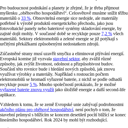
Pro budoucnost podnikání a planety je zřejmé, že je třeba přijmout
myšlenku „oběhového hospodářství“. Celosvětově musíme snížit těžbu
materiálů o
33 %
. Obnovitelná energie sice nedojde, ale materiály
potřebné k výrobě produktů energetického přechodu, jako jsou
fotovoltaické panely nebo bateriové systémy skladování energie, by
zajisté dojít mohly. V současné době se recykluje pouze
7,2 %
všech
materiálů. Sektory elektromobilů a zelené energie se již potýkají s
určitými překážkami způsobenými nedostatkem zdrojů.
Zúčastněné strany musí uzavřít smyčku a eliminovat plýtvání energií.
Evropská komise již vyzvala
stavební sektor
, aby zvážil různé
způsoby, jak zvýšit životnost, odolnost a přizpůsobivost budov.
Součástí této rovnice bude i hledání nových způsobů, jak znovu
využívat výrobky a materiály. Například s rostoucím počtem
elektromobilů se hromadí vyřazené baterie, z nichž se podle odhadů
recykluje pouze
5 %
. Mnoho společností prokázalo, že je možné
vyřazené baterie znovu využít
jako úložiště energie a další second-life
aplikace.
Vzhledem k tomu, že se země Evropské unie zabývají podrobnostmi
akčního plánu pro oběhové hospodářství
, není pochyb o tom, že
stavební průmysl s blížícím se koncem desetiletí pocítí blížící se konec
lineárního hospodářství. Rok 2024 by mohl být rozhodující.