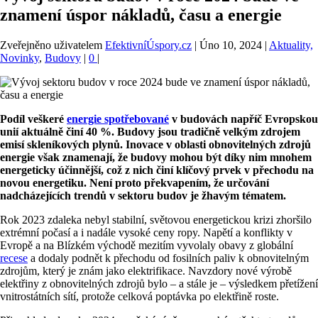
znamení úspor nákladů, času a energie
Zveřejněno uživatelem
EfektivníÚspory.cz
|
Úno 10, 2024
|
Aktuality,
Novinky
,
Budovy
|
0
|
Podíl veškeré
energie spotřebované
v budovách napříč Evropskou
unií aktuálně činí 40 %. Budovy jsou tradičně velkým zdrojem
emisí skleníkových plynů. Inovace v oblasti obnovitelných zdrojů
energie však znamenají, že budovy mohou být díky nim mnohem
energeticky účinnější, což z nich činí klíčový prvek v přechodu na
novou energetiku. Není proto překvapením, že určování
nadcházejících trendů v sektoru budov je žhavým tématem.
Rok 2023 zdaleka nebyl stabilní, světovou energetickou krizi zhoršilo
extrémní počasí a i nadále vysoké ceny ropy. Napětí a konflikty v
Evropě a na Blízkém východě mezitím vyvolaly obavy z globální
recese
a dodaly podnět k přechodu od fosilních paliv k obnovitelným
zdrojům, který je znám jako elektrifikace. Navzdory nové výrobě
elektřiny z obnovitelných zdrojů bylo – a stále je – výsledkem přetížení
vnitrostátních sítí, protože celková poptávka po elektřině roste.