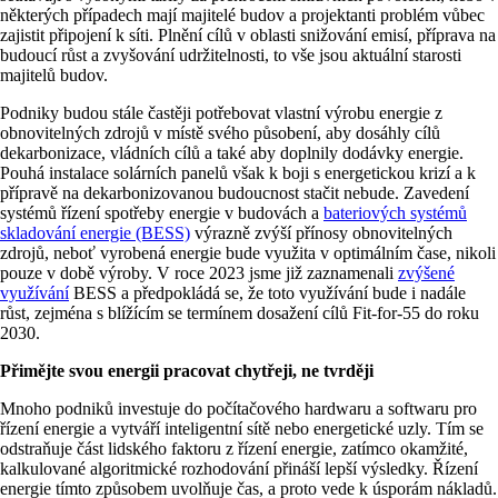
některých případech mají majitelé budov a projektanti problém vůbec
zajistit připojení k síti. Plnění cílů v oblasti snižování emisí, příprava na
budoucí růst a zvyšování udržitelnosti, to vše jsou aktuální starosti
majitelů budov.
Podniky budou stále častěji potřebovat vlastní výrobu energie z
obnovitelných zdrojů v místě svého působení, aby dosáhly cílů
dekarbonizace, vládních cílů a také aby doplnily dodávky energie.
Pouhá instalace solárních panelů však k boji s energetickou krizí a k
přípravě na dekarbonizovanou budoucnost stačit nebude. Zavedení
systémů řízení spotřeby energie v budovách a
bateriových systémů
skladování energie (BESS)
výrazně zvýší přínosy obnovitelných
zdrojů, neboť vyrobená energie bude využita v optimálním čase, nikoli
pouze v době výroby. V roce 2023 jsme již zaznamenali
zvýšené
využívání
BESS a předpokládá se, že toto využívání bude i nadále
růst, zejména s blížícím se termínem dosažení cílů Fit-for-55 do roku
2030.
Přimějte svou energii pracovat chytřeji, ne tvrději
Mnoho podniků investuje do počítačového hardwaru a softwaru pro
řízení energie a vytváří inteligentní sítě nebo energetické uzly. Tím se
odstraňuje část lidského faktoru z řízení energie, zatímco okamžité,
kalkulované algoritmické rozhodování přináší lepší výsledky. Řízení
energie tímto způsobem uvolňuje čas, a proto vede k úsporám nákladů.