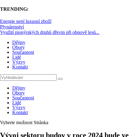
TRENDING:
Energie není luxusní zboží
Plynárenství
Využití pionýrských druhů dřevin při obnově lesů...
Dějiny
Obory
Současnost
Lidé
Výzvy
Kontakt
Dějiny
Obory
Současnost
Lidé
Výzvy
Kontakt
Vyberte možnost Stránka
Vývoj sektoru budov v roce 2024 bude ve