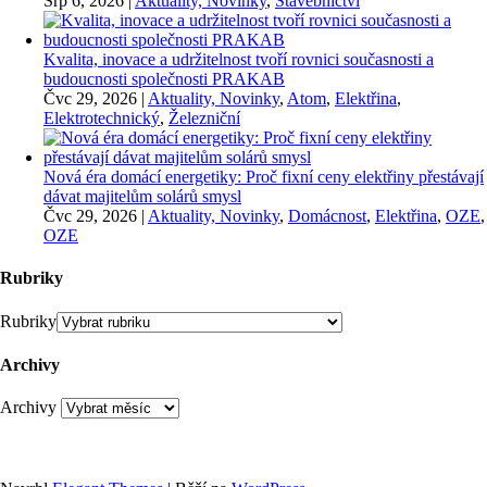
Srp 6, 2026
|
Aktuality, Novinky
,
Stavebnictví
Kvalita, inovace a udržitelnost tvoří rovnici současnosti a
budoucnosti společnosti PRAKAB
Čvc 29, 2026
|
Aktuality, Novinky
,
Atom
,
Elektřina
,
Elektrotechnický
,
Železniční
Nová éra domácí energetiky: Proč fixní ceny elektřiny přestávají
dávat majitelům solárů smysl
Čvc 29, 2026
|
Aktuality, Novinky
,
Domácnost
,
Elektřina
,
OZE
,
OZE
Rubriky
Rubriky
Archivy
Archivy