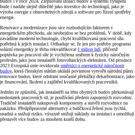
budov i v roce 2024. Zlepšování izolací budov a systémů vytápění
bude i nadále stejně důležité jako investice do technologií, jako je
výroba energie z obnovitelných zdrojů a software pro řízení spotřeby
energie.
Renovace a modernizace jsou sice rozhodujícím faktorem v
energetickém přechodu, ale neobejdou se bez problémů. V době, kdy
zavádíme moderní technologie, chybí kvalifikovaná pracovní síla
potřebná k jejich instalaci. Odhaduje se, že jen pro potřeby programu
solární energetiky je třeba rekvalifikovat
1 milion lidí
, přičemž
poptávka po pracovní síle je vychýlena směrem k fyzicky náročným
profesím, jako jsou instalatéři fotovoltaických elektráren. Od prosince
2023 Evropská unie revidovala
směrnici o energetické náročnosti
budov
, která členským státům ukládá povinnost vytvořit národní plány
renovace budov, které odstraní současné překážky dekarbonizace, jako
je financování, školení a zajištění kvalifikovaných pracovníků.
Jedním ze způsobů, jak instalatéři na trhu obytných budov překonávají
nedostatek pracovních sil, je používání předem zapojených rozvodnic.
Tradičně instalatéři nakupovali komponenty a stavěli rozvodnice na
zakázku. Předpřipravené alternativy a balíčková řešení jsou rychlá,
snadná a snižují riziko, výrazně snižují náklady na instalaci a umožňují
přestavět více budov za mnohem kratší dobu.