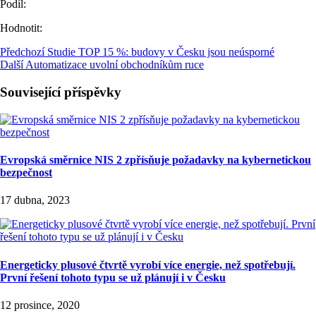
Podíl:
Hodnotit:
Předchozí
Studie TOP 15 %: budovy v Česku jsou neúsporné
Další
Automatizace uvolní obchodníkům ruce
Související příspěvky
Evropská směrnice NIS 2 zpřísňuje požadavky na kybernetickou
bezpečnost
17 dubna, 2023
Energeticky plusové čtvrtě vyrobí více energie, než spotřebují.
První řešení tohoto typu se už plánují i v Česku
12 prosince, 2020