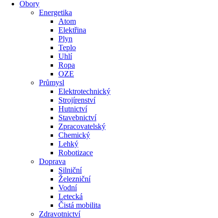
Obory
Energetika
Atom
Elektřina
Plyn
Teplo
Uhlí
Ropa
OZE
Průmysl
Elektrotechnický
Strojírenství
Hutnictví
Stavebnictví
Zpracovatelský
Chemický
Lehký
Robotizace
Doprava
Silniční
Železniční
Vodní
Letecká
Čistá mobilita
Zdravotnictví