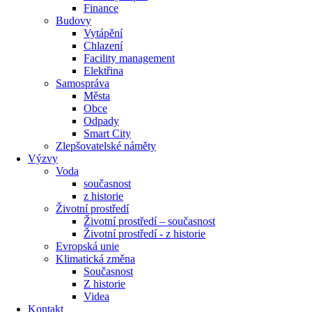
Finance
Budovy
Vytápění
Chlazení
Facility management
Elektřina
Samospráva
Města
Obce
Odpady
Smart City
Zlepšovatelské náměty
Výzvy
Voda
současnost
z historie
Životní prostředí
Životní prostředí – současnost
Životní prostředí ​- z historie
Evropská unie
Klimatická změna
Současnost
Z historie
Videa
Kontakt