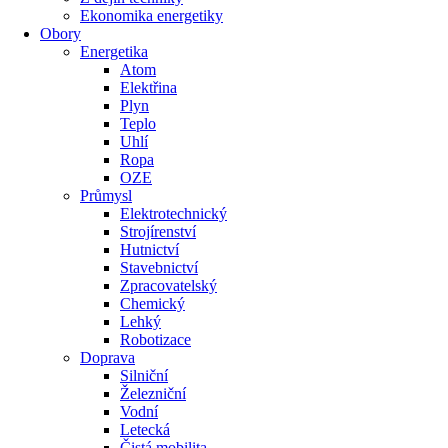
Ekonomika energetiky
Obory
Energetika
Atom
Elektřina
Plyn
Teplo
Uhlí
Ropa
OZE
Průmysl
Elektrotechnický
Strojírenství
Hutnictví
Stavebnictví
Zpracovatelský
Chemický
Lehký
Robotizace
Doprava
Silniční
Železniční
Vodní
Letecká
Čistá mobilita