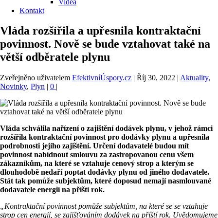
Videa
Kontakt
Vláda rozšířila a upřesnila kontraktační
povinnost. Nově se bude vztahovat také na
větší odběratele plynu
Zveřejněno uživatelem
EfektivníÚspory.cz
|
Říj 30, 2022
|
Aktuality,
Novinky
,
Plyn
|
0
|
Vláda schválila nařízení o zajištění dodávek plynu, v jehož rámci
rozšířila kontraktační povinnost pro dodávky plynu a upřesnila
podrobnosti jejího zajištění. Určení dodavatelé budou mít
povinnost nabídnout smlouvu za zastropovanou cenu všem
zákazníkům, na které se vztahuje cenový strop a kterým se
dlouhodobě nedaří poptat dodávky plynu od jiného dodavatele.
Stát tak pomůže subjektům, které doposud nemají nasmlouvané
dodavatele energií na příští rok.
„Kontraktační povinnost pomůže subjektům, na které se se vztahuje
strop cen energií, se zajišťováním dodávek na příští rok. Uvědomujeme