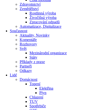
Zdravotnictví
Zemědělství
Rostlinná výroba
Živočišná výroba
Zpracování odpadů
Automatizace, Digitalizace
Současnost
Aktuality, Novinky
Komentáře
Rozhovory
Svět
Mezinárodní organizace
Státy
Příklady z praxe
Partneři
Odkazy
Lidé
Domácnost
Topení
Elektřina
Plyn
Chlazení
TUV
Spotřebiče