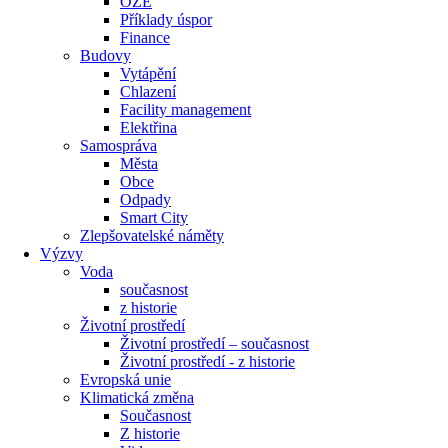
OZE
Příklady úspor
Finance
Budovy
Vytápění
Chlazení
Facility management
Elektřina
Samospráva
Města
Obce
Odpady
Smart City
Zlepšovatelské náměty
Výzvy
Voda
současnost
z historie
Životní prostředí
Životní prostředí – současnost
Životní prostředí ​- z historie
Evropská unie
Klimatická změna
Současnost
Z historie