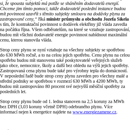
si, že spousta subjektů má potíže se sháněním dodavatelů energií.
Chceme jim tímto pomoci, takže dodavatelé poslední instance budou
mít povinnost uzavřít s těmito subjekty smlouvu na dodávky plynu za
zastropované ceny,“
říká
ministr průmyslu a obchodu Jozefa Síkela
s tím, že kontraktační povinnost u dodávek elektřiny již vláda zavedla
na počátku října. Všem odběratelům, na které se vztahuje zastropování,
budou mít všichni dodavatelé energie povinnost nabídnout maximální
cenu, kterou stanovila vláda.
Strop ceny plynu se nyní vztahuje na všechny subjekty se spotřebou
do 630 MWh ročně, a to na celou jejich spotřebu. Cenu plynu na celou
spotřebu budou mít stanovenu také poskytovatelé veřejných služeb
jako obce, nemocnice, školy a další bez ohledu na výši jejich spotřeby.
Zastropovaná cena plynu bude také pro výrobny tepla do domácností.
V neposlední řadě bude strop ceny plynu zaveden pro všechny malé a
střední podniky se spotřebou v rozmezí 630 MWh a 4200 MWh, ty
budou mít zastropováno 80 procent své nejvyšší měsíční spotřeby za
posledních let.
Strop ceny plynu bude od 1. ledna stanoven na 2,5 koruny za MWh
bez DPH (3,03 koruny včetně DPH) odebraného plynu. Více
informací nejen k energetice najdete na
www.energiezamene.cz
.