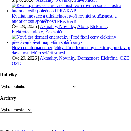
Srp 6, 2026
|
Aktuality, Novinky
,
Stavebnictví
Kvalita, inovace a udržitelnost tvoří rovnici současnosti a
budoucnosti společnosti PRAKAB
Čvc 29, 2026
|
Aktuality, Novinky
,
Atom
,
Elektřina
,
Elektrotechnický
,
Železniční
Nová éra domácí energetiky: Proč fixní ceny elektřiny přestávají
dávat majitelům solárů smysl
Čvc 29, 2026
|
Aktuality, Novinky
,
Domácnost
,
Elektřina
,
OZE
,
OZE
Rubriky
Rubriky
Archivy
Archivy