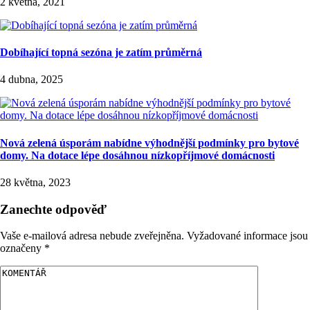
2 května, 2021
Dobíhající topná sezóna je zatím průměrná
4 dubna, 2025
Nová zelená úsporám nabídne výhodnější podmínky pro bytové
domy. Na dotace lépe dosáhnou nízkopříjmové domácnosti
28 května, 2023
Zanechte odpověď
Vaše e-mailová adresa nebude zveřejněna.
Vyžadované informace jsou
označeny
*