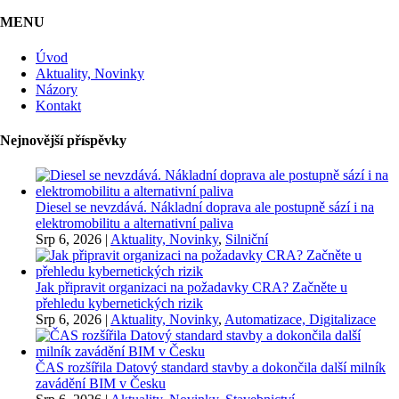
MENU
Úvod
Aktuality, Novinky
Názory
Kontakt
Nejnovější příspěvky
Diesel se nevzdává. Nákladní doprava ale postupně sází i na
elektromobilitu a alternativní paliva
Srp 6, 2026
|
Aktuality, Novinky
,
Silniční
Jak připravit organizaci na požadavky CRA? Začněte u
přehledu kybernetických rizik
Srp 6, 2026
|
Aktuality, Novinky
,
Automatizace, Digitalizace
ČAS rozšířila Datový standard stavby a dokončila další milník
zavádění BIM v Česku