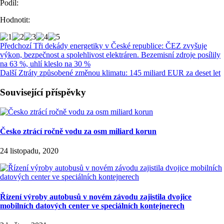
Podíl:
Hodnotit:
Předchozí
Tři dekády energetiky v České republice: ČEZ zvyšuje
výkon, bezpečnost a spolehlivost elektráren. Bezemisní zdroje posílily
na 63 %, uhlí kleslo na 30 %
Další
Ztráty způsobené změnou klimatu: 145 miliard EUR za deset let
Související příspěvky
Česko ztrácí ročně vodu za osm miliard korun
24 listopadu, 2020
Řízení výroby autobusů v novém závodu zajistila dvojice
mobilních datových center ve speciálních kontejnerech