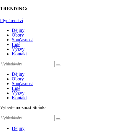
TRENDING:
Plynárenství
Dějiny
Obory
Současnost
Lidé
Výzvy
Kontakt
Dějiny
Obory
Současnost
Lidé
Výzvy
Kontakt
Vyberte možnost Stránka
Dějiny