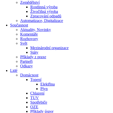
Zemědělství
Rostlinná výroba
Živočišná výroba
Zpracování odpadů
Automatizace, Digitalizace
Současnost
Aktuality, Novinky
Komentáře
Rozhovory
Svět
Mezinárodní organizace
Státy
Příklady z praxe
Partneři
Odkazy
Lidé
Domácnost
Topení
Elektřina
Plyn
Chlazení
TUV
Spotřebiče
OZE
Příklady úspor