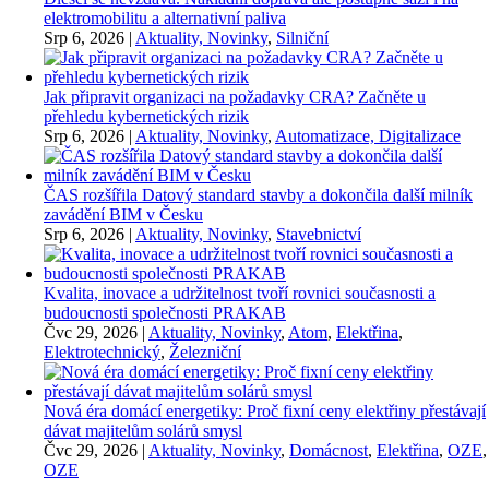
elektromobilitu a alternativní paliva
Srp 6, 2026
|
Aktuality, Novinky
,
Silniční
Jak připravit organizaci na požadavky CRA? Začněte u
přehledu kybernetických rizik
Srp 6, 2026
|
Aktuality, Novinky
,
Automatizace, Digitalizace
ČAS rozšířila Datový standard stavby a dokončila další milník
zavádění BIM v Česku
Srp 6, 2026
|
Aktuality, Novinky
,
Stavebnictví
Kvalita, inovace a udržitelnost tvoří rovnici současnosti a
budoucnosti společnosti PRAKAB
Čvc 29, 2026
|
Aktuality, Novinky
,
Atom
,
Elektřina
,
Elektrotechnický
,
Železniční
Nová éra domácí energetiky: Proč fixní ceny elektřiny přestávají
dávat majitelům solárů smysl
Čvc 29, 2026
|
Aktuality, Novinky
,
Domácnost
,
Elektřina
,
OZE
,
OZE