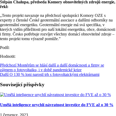
Štěpán Chalupa, předseda Komory obnovitelných zdrojů energie,
řekl:
„Tento projekt navazuje na předchozí spolupráci Komory OZE s
experty z členské České geotermální asociace a dalšími odborníky na
geotermální energetiku. Geotermální energie má svá specifika, v
kterých vidím příležitosti pro naší lokální energetiku, obce, domácnosti
i firmy. Česko potřebuje rozvíjet všechny domácí obnovitelné zdroje –
tento projekt tomu výrazně pomůže.”
Podíl:
Hodnotit:
Předchozí
Montérům se hlásí další a další domácnosti a firmy se
zájmem o fotovoltaiku, i v době pandemické krize
Další
O 130 % loni narostl trh s fotovoltaickými elektrárnami
Související příspěvky
Umělá inteligence urychlí návratnost investice do FVE až o 30 %
1 července, 2023