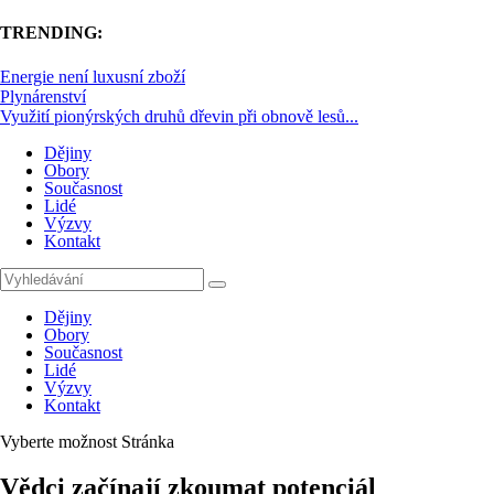
TRENDING:
Energie není luxusní zboží
Plynárenství
Využití pionýrských druhů dřevin při obnově lesů...
Dějiny
Obory
Současnost
Lidé
Výzvy
Kontakt
Dějiny
Obory
Současnost
Lidé
Výzvy
Kontakt
Vyberte možnost Stránka
Vědci začínají zkoumat potenciál