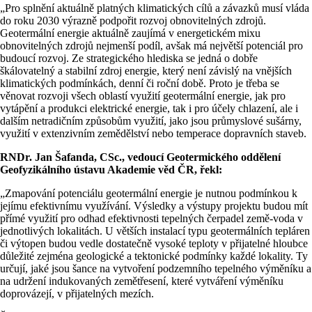
„Pro splnění aktuálně platných klimatických cílů a závazků musí vláda
do roku 2030 výrazně podpořit rozvoj obnovitelných zdrojů.
Geotermální energie aktuálně zaujímá v energetickém mixu
obnovitelných zdrojů nejmenší podíl, avšak má největší potenciál pro
budoucí rozvoj. Ze strategického hlediska se jedná o dobře
škálovatelný a stabilní zdroj energie, který není závislý na vnějších
klimatických podmínkách, denní či roční době. Proto je třeba se
věnovat rozvoji všech oblastí využití geotermální energie, jak pro
vytápění a produkci elektrické energie, tak i pro účely chlazení, ale i
dalším netradičním způsobům využití, jako jsou průmyslové sušárny,
využití v extenzivním zemědělství nebo temperace dopravních staveb.
RNDr. Jan Šafanda, CSc., vedoucí Geotermického oddělení
Geofyzikálního ústavu Akademie věd ČR, řekl:
„Zmapování potenciálu geotermální energie je nutnou podmínkou k
jejímu efektivnímu využívání. Výsledky a výstupy projektu budou mít
přímé využití pro odhad efektivnosti tepelných čerpadel země-voda v
jednotlivých lokalitách. U větších instalací typu geotermálních tepláren
či výtopen budou vedle dostatečně vysoké teploty v přijatelné hloubce
důležité zejména geologické a tektonické podmínky každé lokality. Ty
určují, jaké jsou šance na vytvoření podzemního tepelného výměníku a
na udržení indukovaných zemětřesení, které vytváření výměníku
doprovázejí, v přijatelných mezích.