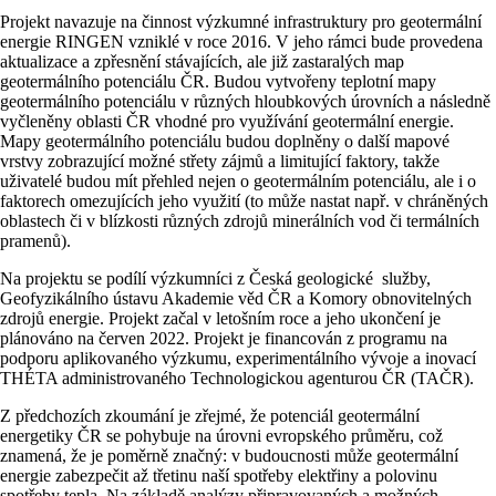
Projekt navazuje na činnost výzkumné infrastruktury pro geotermální
energie RINGEN vzniklé v roce 2016. V jeho rámci bude provedena
aktualizace a zpřesnění stávajících, ale již zastaralých map
geotermálního potenciálu ČR. Budou vytvořeny teplotní mapy
geotermálního potenciálu v různých hloubkových úrovních a následně
vyčleněny oblasti ČR vhodné pro využívání geotermální energie.
Mapy geotermálního potenciálu budou doplněny o další mapové
vrstvy zobrazující možné střety zájmů a limitující faktory, takže
uživatelé budou mít přehled nejen o geotermálním potenciálu, ale i o
faktorech omezujících jeho využití (to může nastat např. v chráněných
oblastech či v blízkosti různých zdrojů minerálních vod či termálních
pramenů).
Na projektu se podílí výzkumníci z Česká geologické služby,
Geofyzikálního ústavu Akademie věd ČR a Komory obnovitelných
zdrojů energie. Projekt začal v letošním roce a jeho ukončení je
plánováno na červen 2022. Projekt je financován z programu na
podporu aplikovaného výzkumu, experimentálního vývoje a inovací
THÉTA administrovaného Technologickou agenturou ČR (TAČR).
Z předchozích zkoumání je zřejmé, že potenciál geotermální
energetiky ČR se pohybuje na úrovni evropského průměru, což
znamená, že je poměrně značný: v budoucnosti může geotermální
energie zabezpečit až třetinu naší spotřeby elektřiny a polovinu
spotřeby tepla. Na základě analýzy připravovaných a možných