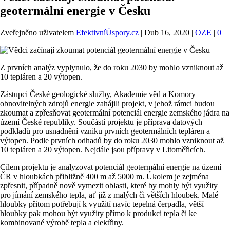
geotermální energie v Česku
Zveřejněno uživatelem
EfektivníÚspory.cz
|
Dub 16, 2020
|
OZE
|
0
|
Z prvních analýz vyplynulo, že do roku 2030 by mohlo vzniknout až
10 tepláren a 20 výtopen.
Zástupci České geologické služby, Akademie věd a Komory
obnovitelných zdrojů energie zahájili projekt, v jehož rámci budou
zkoumat a zpřesňovat geotermální potenciál energie zemského jádra na
území České republiky. Součástí projektu je příprava datových
podkladů pro usnadnění vzniku prvních geotermálních tepláren a
výtopen. Podle prvních odhadů by do roku 2030 mohlo vzniknout až
10 tepláren a 20 výtopen. Nejdále jsou přípravy v Litoměřicích.
Cílem projektu je analyzovat potenciál geotermální energie na území
ČR v hloubkách přibližně 400 m až 5000 m. Úkolem je zejména
zpřesnit, případně nově vymezit oblasti, které by mohly být využity
pro jímání zemského tepla, ať již z malých či větších hloubek. Malé
hloubky přitom potřebují k využití navíc tepelná čerpadla, větší
hloubky pak mohou být využity přímo k produkci tepla či ke
kombinované výrobě tepla a elektřiny.