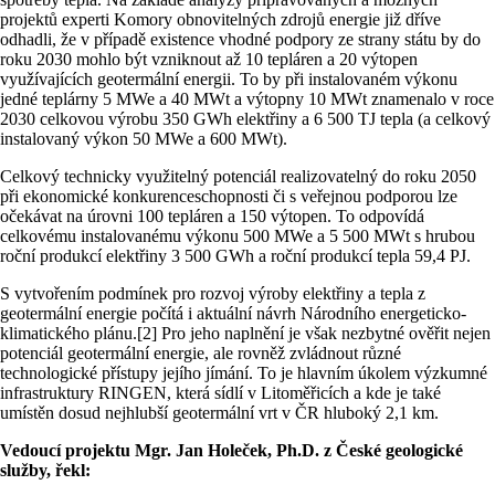
projektů experti Komory obnovitelných zdrojů energie již dříve
odhadli, že v případě existence vhodné podpory ze strany státu by do
roku 2030 mohlo být vzniknout až 10 tepláren a 20 výtopen
využívajících geotermální energii. To by při instalovaném výkonu
jedné teplárny 5 MWe a 40 MWt a výtopny 10 MWt znamenalo v roce
2030 celkovou výrobu 350 GWh elektřiny a 6 500 TJ tepla (a celkový
instalovaný výkon 50 MWe a 600 MWt).
Celkový technicky využitelný potenciál realizovatelný do roku 2050
při ekonomické konkurenceschopnosti či s veřejnou podporou lze
očekávat na úrovni 100 tepláren a 150 výtopen. To odpovídá
celkovému instalovanému výkonu 500 MWe a 5 500 MWt s hrubou
roční produkcí elektřiny 3 500 GWh a roční produkcí tepla 59,4 PJ.
S vytvořením podmínek pro rozvoj výroby elektřiny a tepla z
geotermální energie počítá i aktuální návrh Národního energeticko-
klimatického plánu.[2] Pro jeho naplnění je však nezbytné ověřit nejen
potenciál geotermální energie, ale rovněž zvládnout různé
technologické přístupy jejího jímání. To je hlavním úkolem výzkumné
infrastruktury RINGEN, která sídlí v Litoměřicích a kde je také
umístěn dosud nejhlubší geotermální vrt v ČR hluboký 2,1 km.
Vedoucí projektu Mgr. Jan Holeček, Ph.D. z České geologické
služby, řekl: