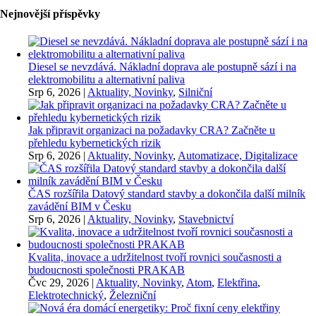
Nejnovější příspěvky
Diesel se nevzdává. Nákladní doprava ale postupně sází i na
elektromobilitu a alternativní paliva
Srp 6, 2026
|
Aktuality, Novinky
,
Silniční
Jak připravit organizaci na požadavky CRA? Začněte u
přehledu kybernetických rizik
Srp 6, 2026
|
Aktuality, Novinky
,
Automatizace, Digitalizace
ČAS rozšířila Datový standard stavby a dokončila další milník
zavádění BIM v Česku
Srp 6, 2026
|
Aktuality, Novinky
,
Stavebnictví
Kvalita, inovace a udržitelnost tvoří rovnici současnosti a
budoucnosti společnosti PRAKAB
Čvc 29, 2026
|
Aktuality, Novinky
,
Atom
,
Elektřina
,
Elektrotechnický
,
Železniční