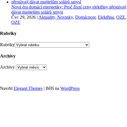
Nová éra domácí energetiky: Proč fixní ceny elektřiny přestávají
dávat majitelům solárů smysl
Čvc 29, 2026
|
Aktuality, Novinky
,
Domácnost
,
Elektřina
,
OZE
,
OZE
Rubriky
Rubriky
Archivy
Archivy
Navrhl
Elegant Themes
| Běží na
WordPress