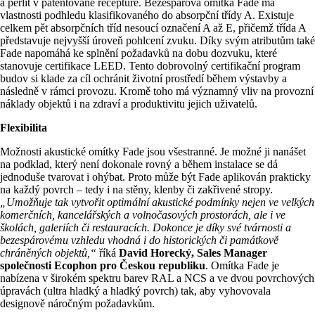
a perlit v patentované receptuře. Bezespárová omítka Fade má
vlastnosti podhledu klasifikovaného do absorpční třídy A. Existuje
celkem pět absorpčních tříd nesoucí označení A až E, přičemž třída A
představuje nejvyšší úroveň pohlcení zvuku. Díky svým atributům také
Fade napomáhá ke splnění požadavků na dobu dozvuku, které
stanovuje certifikace LEED. Tento dobrovolný certifikační program
budov si klade za cíl ochránit životní prostředí během výstavby a
následně v rámci provozu. Kromě toho má významný vliv na provozní
náklady objektů i na zdraví a produktivitu jejich uživatelů.
Flexibilita
Možnosti akustické omítky Fade jsou všestranné. Je možné ji nanášet
na podklad, který není dokonale rovný a během instalace se dá
jednoduše tvarovat i ohýbat. Proto může být Fade aplikován prakticky
na každý povrch – tedy i na stěny, klenby či zakřivené stropy.
„Umožňuje tak vytvořit optimální akustické podmínky nejen ve velkých
komerčních, kancelářských a volnočasových prostorách, ale i ve
školách, galeriích či restauracích. Dokonce je díky své tvárnosti a
bezespárovému vzhledu vhodná i do historických či památkově
chráněných objektů,“
říká
David Horecký, Sales Manager
společnosti Ecophon pro Českou republiku
. Omítka Fade je
nabízena v širokém spektru barev RAL a NCS a ve dvou povrchových
úpravách (ultra hladký a hladký povrch) tak, aby vyhovovala
designově náročným požadavkům.