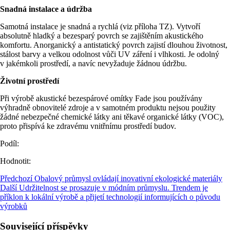
Snadná instalace a údržba
Samotná instalace je snadná a rychlá (viz příloha TZ). Vytvoří
absolutně hladký a bezesparý povrch se zajištěním akustického
komfortu. Anorganický a antistatický povrch zajistí dlouhou životnost,
stálost barvy a velkou odolnost vůči UV záření i vlhkosti. Je odolný
v jakémkoli prostředí, a navíc nevyžaduje žádnou údržbu.
Životní prostředí
Při výrobě akustické bezespárové omítky Fade jsou používány
výhradně obnovitelé zdroje a v samotném produktu nejsou použity
žádné nebezpečné chemické látky ani těkavé organické látky (VOC),
proto přispívá ke zdravému vnitřnímu prostředí budov.
Podíl:
Hodnotit:
Předchozí
Obalový průmysl ovládají inovativní ekologické materiály
Další
Udržitelnost se prosazuje v módním průmyslu. Trendem je
příklon k lokální výrobě a přijetí technologií informujících o původu
výrobků
Související příspěvky