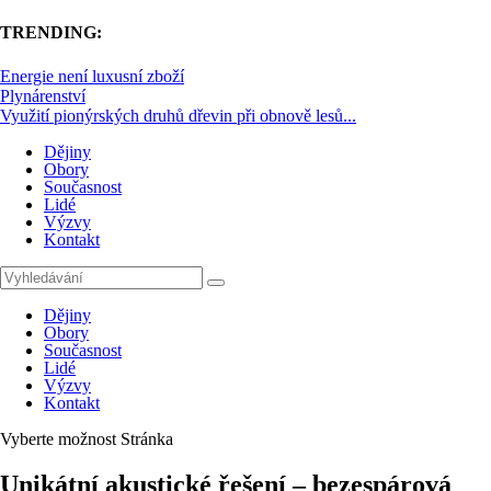
TRENDING:
Energie není luxusní zboží
Plynárenství
Využití pionýrských druhů dřevin při obnově lesů...
Dějiny
Obory
Současnost
Lidé
Výzvy
Kontakt
Dějiny
Obory
Současnost
Lidé
Výzvy
Kontakt
Vyberte možnost Stránka
Unikátní akustické řešení – bezespárová