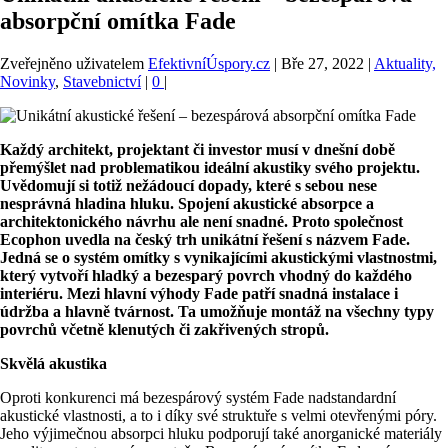
absorpční omítka Fade
Zveřejněno uživatelem
EfektivníÚspory.cz
|
Bře 27, 2022
|
Aktuality,
Novinky
,
Stavebnictví
|
0
|
Každý architekt, projektant či investor musí v dnešní době
přemýšlet nad problematikou ideální akustiky svého projektu.
Uvědomují si totiž nežádoucí dopady, které s sebou nese
nesprávná hladina hluku. Spojení akustické absorpce a
architektonického návrhu ale není snadné. Proto společnost
Ecophon uvedla na český trh unikátní řešení s názvem
Fade
.
Jedná se o systém omítky s vynikajícími akustickými vlastnostmi,
který vytvoří hladký a bezesparý povrch vhodný do každého
interiéru. Mezi hlavní výhody
Fade
patří snadná instalace i
údržba a hlavně tvárnost. Ta umožňuje montáž na všechny typy
povrchů včetně klenutých či zakřivených stropů.
Skvělá akustika
Oproti konkurenci má bezespárový systém Fade nadstandardní
akustické vlastnosti, a to i díky své struktuře s velmi otevřenými póry.
Jeho výjimečnou absorpci hluku podporují také anorganické materiály