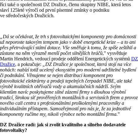
říci také o společnosti DZ Dražice, členu skupiny NIBE, která letos
slaví 125leté výročí od první písemné zmínky o podniku
ve středočeských Dražicích.
„Dá se očekávat, že trh s fotovoltaickými komponenty pro domácnosti
už neporoste takovým tempem jako v době energetické krize – a to ani
přes přetrvávající státní dotace. Vše směřuje k tomu, že spíše zeštíhlí a
zůstane na něm výrazně menší počet silnějších hráčů
,” vysvětluje
Martin Hendrich, vedoucí prodeje oddělení Energetických systémů
DZ
Dražice
, a pokračuje:
„DZ Dražice je společnost, která stojí na více
nohách: nabízí totiž ucelený ekosystém pro moderní udržitelné bydlení
či podnikání. Věnujeme se nejen distribuci komponent pro
fotovoltaické elektrárny a prodeji tepelných čerpadel NIBE, ale také
výrobě kvalitních ohřívačů vody a akumulačních nádrží. Svým
klientům navíc poskytujeme silné zázemí firmy s dlouhou výrobní
tradicí, širokou síť prověřených montážních a servisních firem a provoz
nového call centra s profesionálními proškolenými pracovníky a
individuálním přístupem. Samozřejmostí pro nás je, že za jednotlivé
komponenty ručíme my, nikoli výrobce nebo montážní firma.
”
DZ Dražice radí: jak si zvolit kvalitního a silného dodavatele
fotovoltaiky?