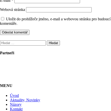
E-mail
*
Webová stránka
Uložit do prohlížeče jméno, e-mail a webovou stránku pro budoucí
komentáře.
Vyhledávání
Partneři
MENU
Úvod
Aktuality, Novinky
Názory
Kontakt