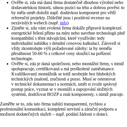
Ověřte si, zda má daná firma dostatečně dlouhou výrobní nebo
dodavatelskou historii, silnou pozici na trhu a dobrou pověst: to
by měla umět doložit např. dodávkou komponent pro větší
referenční projekty. Důležité jsou i pozitivní recenze na
nezávislých webech (např.
info
)
Zjistěte si, zda vám zvolená firma dokáže připravit komplexní
energetické řešení přímo na míru nebo navrhne technologii plně
kompatibilní s těmi stávajícími, které využíváte: tedy
individuální nabídku s detailní cenovou kalkulací. Zároveň si
vždy zkontrolujte výši požadované zálohy: ta by neměla
přesáhnout 50-60 % z celkové ceny sloužící na pořízení
technologie.
Ověřte si, zda je daná společnost, nebo montážní firmy, s nimiž
spolupracuje, certifikovaná a má proškolené zaměstnance.
Kvalifikovaný montážník se totiž neobejde bez hlubokých
technických znalostí, zručnosti a praxe. Musí se orientovat
v technické dokumentaci a normách, umět si zvolit správný
postup práce, vyznat se v montáži a zapojování složitých
systémů, dodržovat BOZP a znát komponenty, s nimiž pracuje.
Zaměřte se to, zda tato firma nabízí transparentní, rychlou a
profesionální komunikaci, kompletní servisní a záruční podporu a
možnost dodatečných služeb – např. podání žádosti o dotaci.