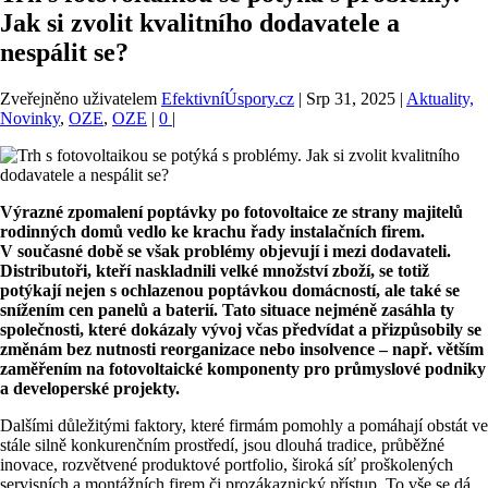
Jak si zvolit kvalitního dodavatele a
nespálit se?
Zveřejněno uživatelem
EfektivníÚspory.cz
|
Srp 31, 2025
|
Aktuality,
Novinky
,
OZE
,
OZE
|
0
|
Výrazné zpomalení poptávky po fotovoltaice ze strany majitelů
rodinných domů vedlo ke krachu řady instalačních firem.
V současné době se však problémy objevují i mezi dodavateli.
Distributoři, kteří naskladnili velké množství zboží, se totiž
potýkají nejen s ochlazenou poptávkou domácností, ale také se
snížením cen panelů a baterií. Tato situace nejméně zasáhla ty
společnosti, které dokázaly vývoj včas předvídat a přizpůsobily se
změnám bez nutnosti reorganizace nebo insolvence – např. větším
zaměřením na fotovoltaické komponenty pro průmyslové podniky
a developerské projekty.
Dalšími důležitými faktory, které firmám pomohly a pomáhají obstát ve
stále silně konkurenčním prostředí, jsou dlouhá tradice, průběžné
inovace, rozvětvené produktové portfolio, široká síť proškolených
servisních a montážních firem či prozákaznický přístup. To vše se dá