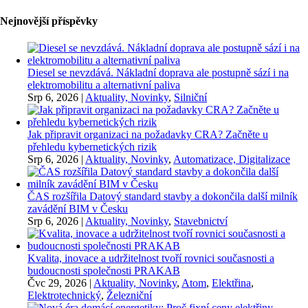
Nejnovější příspěvky
Diesel se nevzdává. Nákladní doprava ale postupně sází i na
elektromobilitu a alternativní paliva
Srp 6, 2026
|
Aktuality, Novinky
,
Silniční
Jak připravit organizaci na požadavky CRA? Začněte u
přehledu kybernetických rizik
Srp 6, 2026
|
Aktuality, Novinky
,
Automatizace, Digitalizace
ČAS rozšířila Datový standard stavby a dokončila další milník
zavádění BIM v Česku
Srp 6, 2026
|
Aktuality, Novinky
,
Stavebnictví
Kvalita, inovace a udržitelnost tvoří rovnici současnosti a
budoucnosti společnosti PRAKAB
Čvc 29, 2026
|
Aktuality, Novinky
,
Atom
,
Elektřina
,
Elektrotechnický
,
Železniční