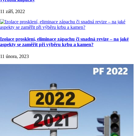
11 září, 2022
Izolace prosklení, eliminace zápachu či snadná revize – na jaké
aspekty se zaměřit při výběru krbu a kamen?
11 února, 2023