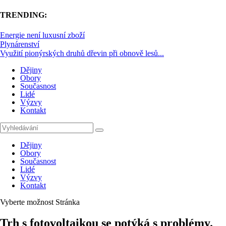
TRENDING:
Energie není luxusní zboží
Plynárenství
Využití pionýrských druhů dřevin při obnově lesů...
Dějiny
Obory
Současnost
Lidé
Výzvy
Kontakt
Dějiny
Obory
Současnost
Lidé
Výzvy
Kontakt
Vyberte možnost Stránka
Trh s fotovoltaikou se potýká s problémy.