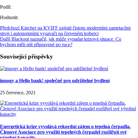
Podíl:
Hodnotit:
Předchozí
Kärcher na KVIFF zajistil čistotu moderními zametacími
stroji i autonomními vysavači na červeném koberci
Další
Blackout naznačil, jak může vypadat krizová situace. Co
bychom měli mít připravené po ruce?
Související příspěvky
innogy a Hello bank! společně pro udržitelné bydlení
25 července, 2021
Energetická krize vyvolává rekordní zájem o tepelná čerpadla.
Členové Asociace pro využití tepelných čerpadel rozšiřují své
výrobní kapacity