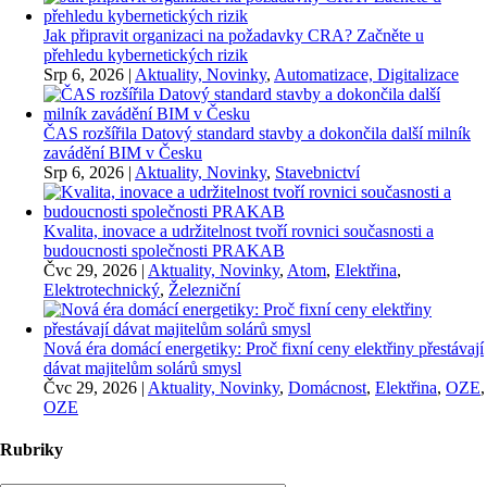
Jak připravit organizaci na požadavky CRA? Začněte u
přehledu kybernetických rizik
Srp 6, 2026
|
Aktuality, Novinky
,
Automatizace, Digitalizace
ČAS rozšířila Datový standard stavby a dokončila další milník
zavádění BIM v Česku
Srp 6, 2026
|
Aktuality, Novinky
,
Stavebnictví
Kvalita, inovace a udržitelnost tvoří rovnici současnosti a
budoucnosti společnosti PRAKAB
Čvc 29, 2026
|
Aktuality, Novinky
,
Atom
,
Elektřina
,
Elektrotechnický
,
Železniční
Nová éra domácí energetiky: Proč fixní ceny elektřiny přestávají
dávat majitelům solárů smysl
Čvc 29, 2026
|
Aktuality, Novinky
,
Domácnost
,
Elektřina
,
OZE
,
OZE
Rubriky