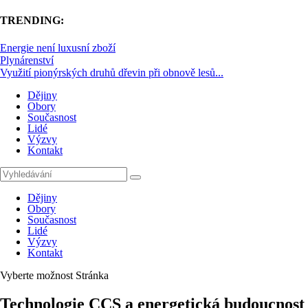
TRENDING:
Energie není luxusní zboží
Plynárenství
Využití pionýrských druhů dřevin při obnově lesů...
Dějiny
Obory
Současnost
Lidé
Výzvy
Kontakt
Dějiny
Obory
Současnost
Lidé
Výzvy
Kontakt
Vyberte možnost Stránka
Technologie CCS a energetická budoucnost