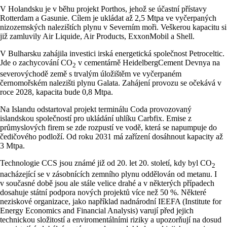
V Holandsku je v běhu projekt Porthos, jehož se účastní přístavy
Rotterdam a Gasunie. Cílem je ukládat až 2,5 Mtpa ve vyčerpaných
nizozemských nalezištích plynu v Severním moři. Veškerou kapacitu si
již zamluvily Air Liquide, Air Products, ExxonMobil a Shell.
V Bulharsku zahájila investici irská energetická společnost Petroceltic.
Jde o zachycování CO
v cementárně HeidelbergCement Devnya na
2
severovýchodě země s trvalým úložištěm ve vyčerpaném
černomořském nalezišti plynu Galata. Zahájení provozu se očekává v
roce 2028, kapacita bude 0,8 Mtpa.
Na Islandu odstartoval projekt terminálu Coda provozovaný
islandskou společností pro ukládání uhlíku Carbfix. Emise z
průmyslových firem se zde rozpustí ve vodě, která se napumpuje do
čedičového podloží. Od roku 2031 má zařízení dosáhnout kapacity až
3 Mtpa.
Technologie CCS jsou známé již od 20. let 20. století, kdy byl CO
2
nacházející se v zásobnících zemního plynu oddělován od metanu. I
v současné době jsou ale stále velice drahé a v některých případech
dosahuje státní podpora nových projektů více než 50 %. Některé
neziskové organizace, jako například nadnárodní IEEFA (Institute for
Energy Economics and Financial Analysis) varují před jejich
technickou složitostí a enviromentálními riziky a upozorňují na dosud