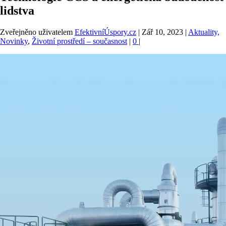
lidstva
Zveřejněno uživatelem
EfektivníÚspory.cz
|
Zář 10, 2023
|
Aktuality,
Novinky
,
Životní prostředí – současnost
|
0
|