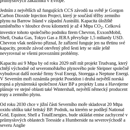
průmyslových zákazníků v Evropě.
Jedním z největších už fungujících CCS závodů na světě je Gorgon
Carbon Dioxide Injection Project, který je součástí těžby zemního
plynu na Barrow Island v západní Austrálii. Kapacita úložiště
umístěného v hloubce dvou kilometrů je až 4 Mtpa CO
. Celková
2
investice tohoto společného podniku firem Chevron, ExxonMobil,
Shell, Osaka Gas, Tokyo Gas a JERA převyšuje 1,5 miliardy USD.
Chevron však nedávno přiznal, že zařízení funguje jen na třetinu své
kapacity, protože závod otevřený před šesti lety se stále ještě
nevyrovnal se všemi provozními problémy.
Kapacitu asi 9 Mtpa by od roku 2029 měl mít projekt Trudvang, který
chtějí východně od severomořského plynového pole Sleipner společně
vybudovat další norské firmy Sval Energi, Storegga a Neptune Energi.
V Severním moři oznámila projekt Poseidon i druhá největší norská
ropná a plynárenská společnost Aker BP a projekty Luna a Havstjerne
plánuje ve stejné oblasti také Wintershall, největší německý producent
ropy a zemního plynu.
Od roku 2030 chce v jižní části Severního moře skladovat 20 Mtpa
oxidu uhlíku také britský BP. Podnik, na kterém se podílejí National
Grid, Equinor, Shell a TotalEnergies, bude ukládat emise zachycené v
průmyslových oblastech Teesside a Humberside na severovýchodě a
severu Anglie