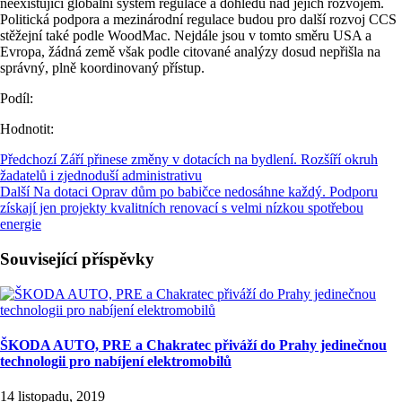
neexistující globální systém regulace a dohledu nad jejich rozvojem.
Politická podpora a mezinárodní regulace budou pro další rozvoj CCS
stěžejní také podle WoodMac. Nejdále jsou v tomto směru USA a
Evropa, žádná země však podle citované analýzy dosud nepřišla na
správný, plně koordinovaný přístup.
Podíl:
Hodnotit:
Předchozí
Září přinese změny v dotacích na bydlení. Rozšíří okruh
žadatelů i zjednoduší administrativu
Další
Na dotaci Oprav dům po babičce nedosáhne každý. Podporu
získají jen projekty kvalitních renovací s velmi nízkou spotřebou
energie
Související příspěvky
ŠKODA AUTO, PRE a Chakratec přiváží do Prahy jedinečnou
technologii pro nabíjení elektromobilů
14 listopadu, 2019