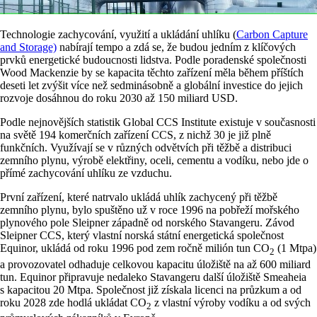
Technologie zachycování, využití a ukládání uhlíku (
Carbon Capture
and Storage)
nabírají tempo a zdá se, že budou jedním z klíčových
prvků energetické budoucnosti lidstva. Podle poradenské společnosti
Wood Mackenzie by se kapacita těchto zařízení měla během příštích
deseti let zvýšit více než sedminásobně a globální investice do jejich
rozvoje dosáhnou do roku 2030 až 150 miliard USD.
Podle nejnovějších statistik Global CCS Institute existuje v současnosti
na světě 194 komerčních zařízení CCS, z nichž 30 je již plně
funkčních. Využívají se v různých odvětvích při těžbě a distribuci
zemního plynu, výrobě elektřiny, oceli, cementu a vodíku, nebo jde o
přímé zachycování uhlíku ze vzduchu.
První zařízení, které natrvalo ukládá uhlík zachycený při těžbě
zemního plynu, bylo spuštěno už v roce 1996 na pobřeží mořského
plynového pole Sleipner západně od norského Stavangeru. Závod
Sleipner CCS, který vlastní norská státní energetická společnost
Equinor, ukládá od roku 1996 pod zem ročně milión tun CO
(1 Mtpa)
2
a provozovatel odhaduje celkovou kapacitu úložiště na až 600 miliard
tun. Equinor připravuje nedaleko Stavangeru další úložiště Smeaheia
s kapacitou 20 Mtpa. Společnost již získala licenci na průzkum a od
roku 2028 zde hodlá ukládat CO
z vlastní výroby vodíku a od svých
2