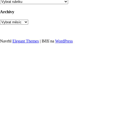
Rubriky
Archivy
Archivy
Navrhl
Elegant Themes
| Běží na
WordPress