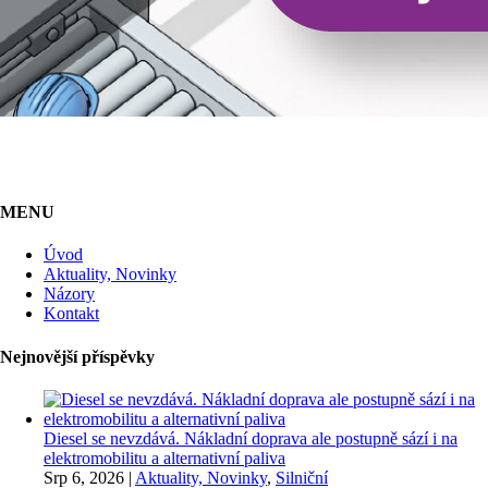
MENU
Úvod
Aktuality, Novinky
Názory
Kontakt
Nejnovější příspěvky
Diesel se nevzdává. Nákladní doprava ale postupně sází i na
elektromobilitu a alternativní paliva
Srp 6, 2026
|
Aktuality, Novinky
,
Silniční