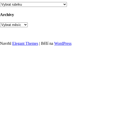
Rubriky
Archivy
Archivy
Navrhl
Elegant Themes
| Běží na
WordPress