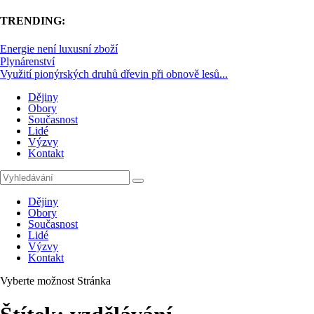
TRENDING:
Energie není luxusní zboží
Plynárenství
Využití pionýrských druhů dřevin při obnově lesů...
Dějiny
Obory
Současnost
Lidé
Výzvy
Kontakt
Dějiny
Obory
Současnost
Lidé
Výzvy
Kontakt
Vyberte možnost Stránka