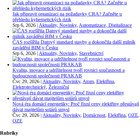
Jak připravit organizaci na požadavky CRA? Začněte u
přehledu kybernetických rizik
Srp 6, 2026
|
Aktuality, Novinky
,
Automatizace, Digitalizace
ČAS rozšířila Datový standard stavby a dokončila další milník
zavádění BIM v Česku
Srp 6, 2026
|
Aktuality, Novinky
,
Stavebnictví
Kvalita, inovace a udržitelnost tvoří rovnici současnosti a
budoucnosti společnosti PRAKAB
Čvc 29, 2026
|
Aktuality, Novinky
,
Atom
,
Elektřina
,
Elektrotechnický
,
Železniční
Nová éra domácí energetiky: Proč fixní ceny elektřiny přestávají
dávat majitelům solárů smysl
Čvc 29, 2026
|
Aktuality, Novinky
,
Domácnost
,
Elektřina
,
OZE
,
OZE
Rubriky