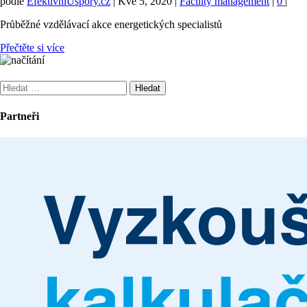
podle
EfektivníÚspory.cz
|
Kvě 5, 2020
|
Facility management
|
0
|
Průběžné vzdělávací akce energetických specialistů
Přečtěte si více
Vyhledávání
Partneři