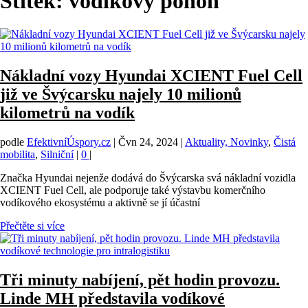
Štítek:
vodíkový pohon
Nákladní vozy Hyundai XCIENT Fuel Cell
již ve Švýcarsku najely 10 milionů
kilometrů na vodík
podle
EfektivníÚspory.cz
|
Čvn 24, 2024
|
Aktuality, Novinky
,
Čistá
mobilita
,
Silniční
|
0
|
Značka Hyundai nejenže dodává do Švýcarska svá nákladní vozidla
XCIENT Fuel Cell, ale podporuje také výstavbu komerčního
vodíkového ekosystému a aktivně se jí účastní
Přečtěte si více
Tři minuty nabíjení, pět hodin provozu.
Linde MH představila vodíkové