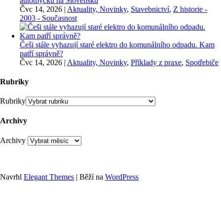
automyčku na Slovensku
Čvc 14, 2026
|
Aktuality, Novinky
,
Stavebnictví
,
Z historie -
2003 - Současnost
Češi stále vyhazují staré elektro do komunálního odpadu. Kam
patří správně?
Čvc 14, 2026
|
Aktuality, Novinky
,
Příklady z praxe
,
Spotřebiče
Rubriky
Rubriky
Archivy
Archivy
Navrhl
Elegant Themes
| Běží na
WordPress