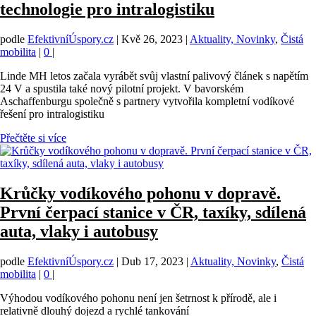
technologie pro intralogistiku
podle
EfektivníÚspory.cz
|
Kvě 26, 2023
|
Aktuality, Novinky
,
Čistá
mobilita
|
0
|
Linde MH letos začala vyrábět svůj vlastní palivový článek s napětím
24 V a spustila také nový pilotní projekt. V bavorském
Aschaffenburgu společně s partnery vytvořila kompletní vodíkové
řešení pro intralogistiku
Přečtěte si více
Krůčky vodíkového pohonu v dopravě.
První čerpací stanice v ČR, taxíky, sdílená
auta, vlaky i autobusy
podle
EfektivníÚspory.cz
|
Dub 17, 2023
|
Aktuality, Novinky
,
Čistá
mobilita
|
0
|
Výhodou vodíkového pohonu není jen šetrnost k přírodě, ale i
relativně dlouhý dojezd a rychlé tankování