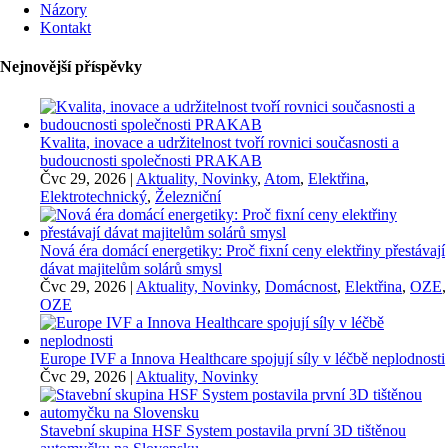
Názory
Kontakt
Nejnovější příspěvky
Kvalita, inovace a udržitelnost tvoří rovnici současnosti a
budoucnosti společnosti PRAKAB
Čvc 29, 2026
|
Aktuality, Novinky
,
Atom
,
Elektřina
,
Elektrotechnický
,
Železniční
Nová éra domácí energetiky: Proč fixní ceny elektřiny přestávají
dávat majitelům solárů smysl
Čvc 29, 2026
|
Aktuality, Novinky
,
Domácnost
,
Elektřina
,
OZE
,
OZE
Europe IVF a Innova Healthcare spojují síly v léčbě neplodnosti
Čvc 29, 2026
|
Aktuality, Novinky
Stavební skupina HSF System postavila první 3D tištěnou