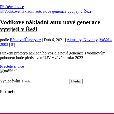
Přečtěte si více
Vodíkové nákladní auto nové generace
vyvíjejí v Řeži
podle
EfektivníÚspory.cz
|
Dub 6, 2021
|
Aktuality, Novinky
,
VaVal –
2003
|
0
|
Funkční prototyp nákladního vozidla nové generace s vodíkovým
pohonem bude představen ÚJV v závěru roku 2023
Přečtěte si více
Vyhledávání
Partneři