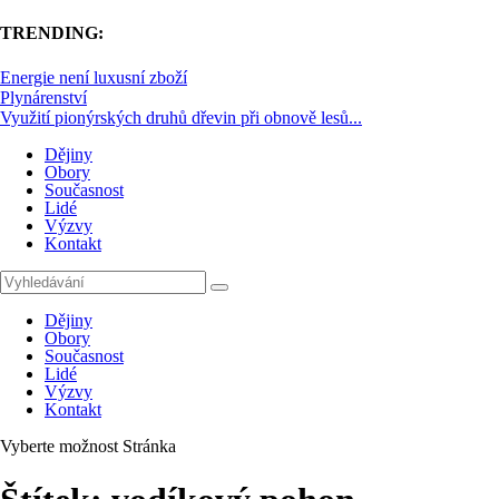
TRENDING:
Energie není luxusní zboží
Plynárenství
Využití pionýrských druhů dřevin při obnově lesů...
Dějiny
Obory
Současnost
Lidé
Výzvy
Kontakt
Dějiny
Obory
Současnost
Lidé
Výzvy
Kontakt
Vyberte možnost Stránka