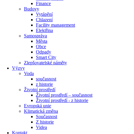
Finance
Budovy
Vytápění
Chlazení
Facility management
Elektřina
Samospráva
Města
Obce
Odpady
Smart City
Zlepšovatelské náměty
Výzvy
Voda
současnost
z historie
Životní prostředí
Životní prostředí – současnost
Životní prostředí ​- z historie
Evropská unie
Klimatická změna
Současnost
Z historie
Videa
Kontakt