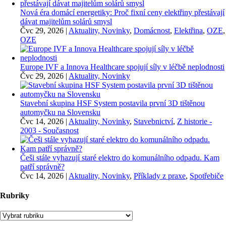
Nová éra domácí energetiky: Proč fixní ceny elektřiny přestávají
dávat majitelům solárů smysl
Čvc 29, 2026
|
Aktuality, Novinky
,
Domácnost
,
Elektřina
,
OZE
,
OZE
Europe IVF a Innova Healthcare spojují síly v léčbě neplodnosti
Čvc 29, 2026
|
Aktuality, Novinky
Stavební skupina HSF System postavila první 3D tištěnou
automyčku na Slovensku
Čvc 14, 2026
|
Aktuality, Novinky
,
Stavebnictví
,
Z historie -
2003 - Současnost
Češi stále vyhazují staré elektro do komunálního odpadu. Kam
patří správně?
Čvc 14, 2026
|
Aktuality, Novinky
,
Příklady z praxe
,
Spotřebiče
Rubriky
Rubriky