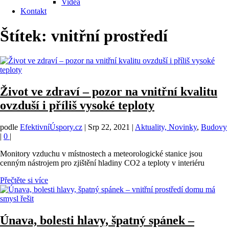
Videa
Kontakt
Štítek:
vnitřní prostředí
Život ve zdraví – pozor na vnitřní kvalitu
ovzduší i příliš vysoké teploty
podle
EfektivníÚspory.cz
|
Srp 22, 2021
|
Aktuality, Novinky
,
Budovy
|
0
|
Monitory vzduchu v místnostech a meteorologické stanice jsou
cenným nástrojem pro zjištění hladiny CO2 a teploty v interiéru
Přečtěte si více
Únava, bolesti hlavy, špatný spánek –