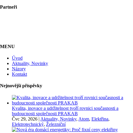
Partneři
MENU
Úvod
Aktuality, Novinky
Názory
Kontakt
Nejnovější příspěvky
Kvalita, inovace a udržitelnost tvoří rovnici současnosti a
budoucnosti společnosti PRAKAB
Čvc 29, 2026
|
Aktuality, Novinky
,
Atom
,
Elektřina
,
Elektrotechnický
,
Železniční