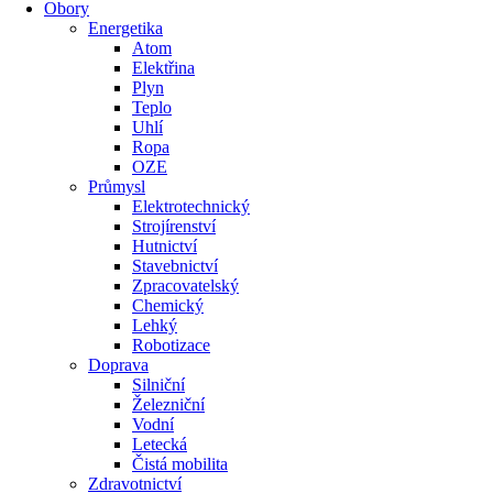
Obory
Energetika
Atom
Elektřina
Plyn
Teplo
Uhlí
Ropa
OZE
Průmysl
Elektrotechnický
Strojírenství
Hutnictví
Stavebnictví
Zpracovatelský
Chemický
Lehký
Robotizace
Doprava
Silniční
Železniční
Vodní
Letecká
Čistá mobilita
Zdravotnictví