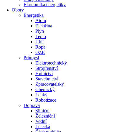
Ekonomika energetiky
Obory
Energetika
Atom
Elektřina
Plyn
Teplo
Uhlí
Ropa
OZE
Průmysl
Elektrotechnický
Strojírenství
Hutnictví
Stavebnictví
Zpracovatelský
Chemický
Lehký
Robotizace
Doprava
Silniční
Železniční
Vodní
Letecká
Čistá mobilita