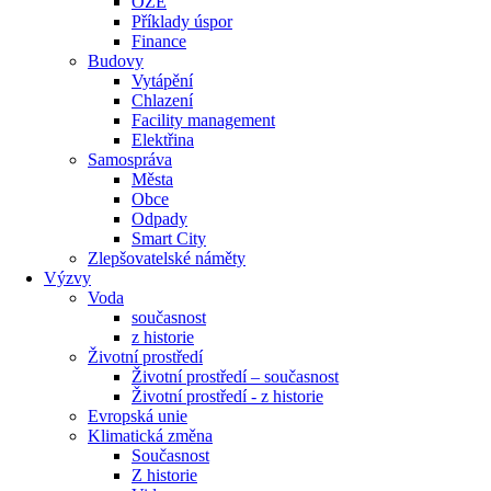
OZE
Příklady úspor
Finance
Budovy
Vytápění
Chlazení
Facility management
Elektřina
Samospráva
Města
Obce
Odpady
Smart City
Zlepšovatelské náměty
Výzvy
Voda
současnost
z historie
Životní prostředí
Životní prostředí – současnost
Životní prostředí ​- z historie
Evropská unie
Klimatická změna
Současnost
Z historie