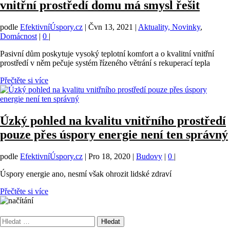
vnitřní prostředí domu má smysl řešit
podle
EfektivníÚspory.cz
|
Čvn 13, 2021
|
Aktuality, Novinky
,
Domácnost
|
0
|
Pasivní dům poskytuje vysoký teplotní komfort a o kvalitní vnitřní
prostředí v něm pečuje systém řízeného větrání s rekuperací tepla
Přečtěte si více
Úzký pohled na kvalitu vnitřního prostředí
pouze přes úspory energie není ten správný
podle
EfektivníÚspory.cz
|
Pro 18, 2020
|
Budovy
|
0
|
Úspory energie ano, nesmí však ohrozit lidské zdraví
Přečtěte si více
Vyhledávání