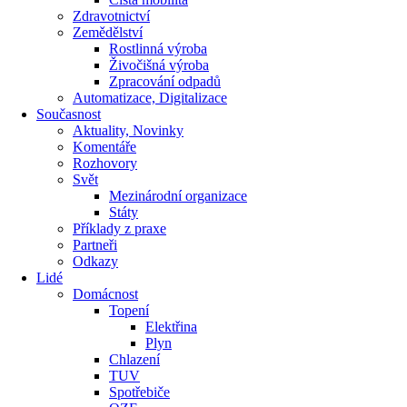
Zdravotnictví
Zemědělství
Rostlinná výroba
Živočišná výroba
Zpracování odpadů
Automatizace, Digitalizace
Současnost
Aktuality, Novinky
Komentáře
Rozhovory
Svět
Mezinárodní organizace
Státy
Příklady z praxe
Partneři
Odkazy
Lidé
Domácnost
Topení
Elektřina
Plyn
Chlazení
TUV
Spotřebiče