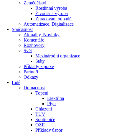
Zemědělství
Rostlinná výroba
Živočišná výroba
Zpracování odpadů
Automatizace, Digitalizace
Současnost
Aktuality, Novinky
Komentáře
Rozhovory
Svět
Mezinárodní organizace
Státy
Příklady z praxe
Partneři
Odkazy
Lidé
Domácnost
Topení
Elektřina
Plyn
Chlazení
TUV
Spotřebiče
OZE
Příklady úspor