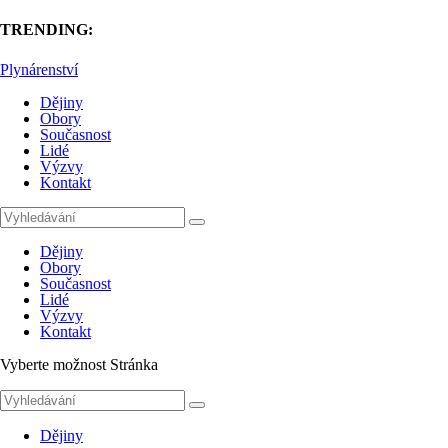
TRENDING:
Plynárenství
Dějiny
Obory
Současnost
Lidé
Výzvy
Kontakt
Dějiny
Obory
Současnost
Lidé
Výzvy
Kontakt
Vyberte možnost Stránka
Dějiny