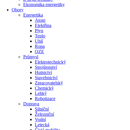
Ekonomika energetiky
Obory
Energetika
Atom
Elektřina
Plyn
Teplo
Uhlí
Ropa
OZE
Průmysl
Elektrotechnický
Strojírenství
Hutnictví
Stavebnictví
Zpracovatelský
Chemický
Lehký
Robotizace
Doprava
Silniční
Železniční
Vodní
Letecká
Čistá mobilita