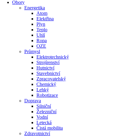
Obory
Energetika
Atom
Elektřina
Plyn
Teplo
Uhlí
Ropa
OZE
Průmysl
Elektrotechnický
Strojírenství
Hutnictví
Stavebnictví
Zpracovatelský
Chemický
Lehký
Robotizace
Doprava
Silniční
Železniční
Vodní
Letecká
Čistá mobilita
Zdravotnictví