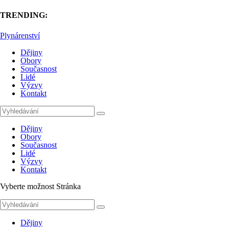
TRENDING:
Plynárenství
Dějiny
Obory
Současnost
Lidé
Výzvy
Kontakt
Dějiny
Obory
Současnost
Lidé
Výzvy
Kontakt
Vyberte možnost Stránka
Dějiny