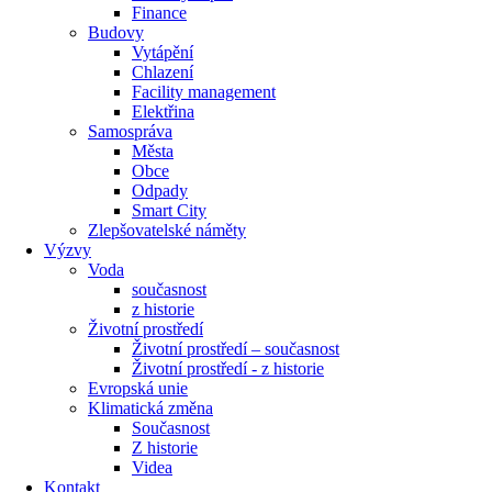
Finance
Budovy
Vytápění
Chlazení
Facility management
Elektřina
Samospráva
Města
Obce
Odpady
Smart City
Zlepšovatelské náměty
Výzvy
Voda
současnost
z historie
Životní prostředí
Životní prostředí – současnost
Životní prostředí ​- z historie
Evropská unie
Klimatická změna
Současnost
Z historie
Videa
Kontakt