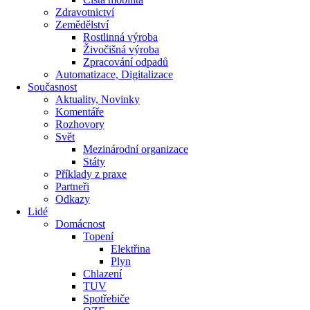
Zdravotnictví
Zemědělství
Rostlinná výroba
Živočišná výroba
Zpracování odpadů
Automatizace, Digitalizace
Současnost
Aktuality, Novinky
Komentáře
Rozhovory
Svět
Mezinárodní organizace
Státy
Příklady z praxe
Partneři
Odkazy
Lidé
Domácnost
Topení
Elektřina
Plyn
Chlazení
TUV
Spotřebiče