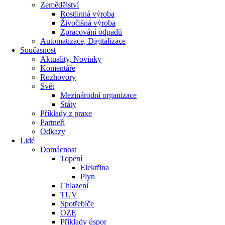
Zemědělství
Rostlinná výroba
Živočišná výroba
Zpracování odpadů
Automatizace, Digitalizace
Současnost
Aktuality, Novinky
Komentáře
Rozhovory
Svět
Mezinárodní organizace
Státy
Příklady z praxe
Partneři
Odkazy
Lidé
Domácnost
Topení
Elektřina
Plyn
Chlazení
TUV
Spotřebiče
OZE
Příklady úspor