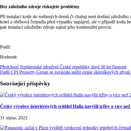
Bez záložního zdroje riskujete problémy
Při instalaci kotle do rodinných domů či chalup není dodání záložního 
kotel a oběhová čerpadla před výpadky napájení, ale v případě kotlu b
pak instalací záložního zdroje zajistí jeho kontinuální provoz.
Podíl:
Hodnotit:
Předchozí
Teplárenské sdružení České republiky slaví 30 let činnosti
Další
CPI Property Group se zavázala snížit emise skleníkových plynů 
Související příspěvky
Český výrobce interiérových svítidel Halla navýšil tržby o více než
31 srpna, 2022