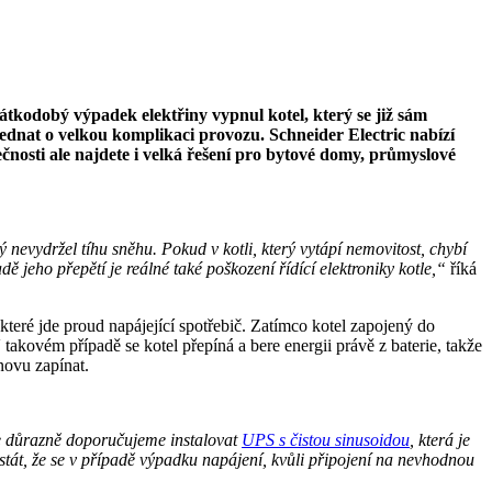
rátkodobý výpadek elektřiny vypnul kotel, který se již sám
ednat o velkou komplikaci provozu. Schneider Electric nabízí
nosti ale najdete i velká řešení pro bytové domy, průmyslové
 nevydržel tíhu sněhu. Pokud v kotli, který vytápí nemovitost, chybí
ě jeho přepětí je reálné také poškození řídící elektroniky kotle,“
říká
 které jde proud napájející spotřebič. Zatímco kotel zapojený do
takovém případě se kotel přepíná a bere energii právě z baterie, takže
novu zapínat.
e důrazně doporučujeme instalovat
UPS s čistou sinusoidou
, která je
stát, že se v případě výpadku napájení, kvůli připojení na nevhodnou