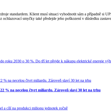
zdroje standardem. Klient musí situaci vyhodnotit sám a případně si UP
ez ochlazovací smyčky také předejde jeho poškození v důsledku zastave
do roku 2030 o 30 %. Do tří let přejde k nákupu elektrické energie vý
 22 % na necelou čtvrt miliardu. Zároveň slaví 30 let na trhu