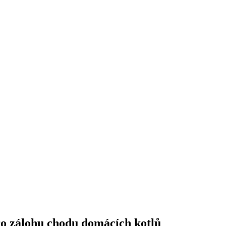
ro zálohu chodu domácích kotlů