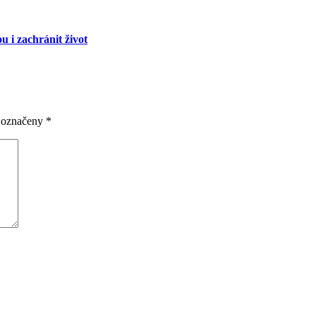
u i zachránit život
u označeny
*