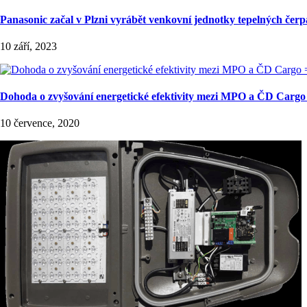
Panasonic začal v Plzni vyrábět venkovní jednotky tepelných čerpa
10 září, 2023
Dohoda o zvyšování energetické efektivity mezi MPO a ČD Cargo =
10 července, 2020