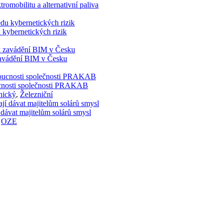
romobilitu a alternativní paliva
 kybernetických rizik
 zavádění BIM v Česku
doucnosti společnosti PRAKAB
nický
,
Železniční
 dávat majitelům solárů smysl
,
OZE