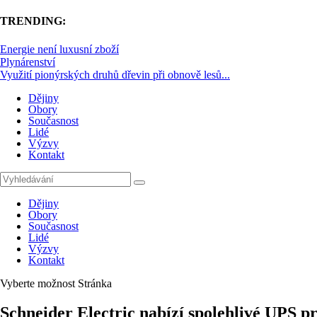
TRENDING:
Energie není luxusní zboží
Plynárenství
Využití pionýrských druhů dřevin při obnově lesů...
Dějiny
Obory
Současnost
Lidé
Výzvy
Kontakt
Dějiny
Obory
Současnost
Lidé
Výzvy
Kontakt
Vyberte možnost Stránka
Schneider Electric nabízí spolehlivé UPS p