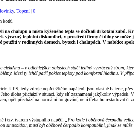
Novinky
,
Topení
|
0
|
ijeli na chalupu a místo kýženého tepla se dočkali drkotání zubů. K
ýrazný teplotní diskomfort, v prostředí firmy či dílny se může j
 použití v rodinných domech, bytech i chalupách. V nabídce společ
lektřina – v odlehlejších oblastech stačí jediný vyvrácený strom, který
lémy. Mezi ty lehčí patří pokles teploty pod komfortní hladinu. V případ
.
ric. UPS, tedy zdroje nepřetržitého napájení, jsou vlastně baterie, přes
Jeho úloha přichází v situaci, kdy síť zaznamená jakýkoliv výpadek. V 
n, opět přechází na normální fungování, není třeba ho restartovat či z
né i tzv. tvarem výstupního napětí.
„Pro kotle i oběhová čerpadla velic
ou sinusoidou, musí být oběhové čerpadlo kompatibilní, jinak se může 