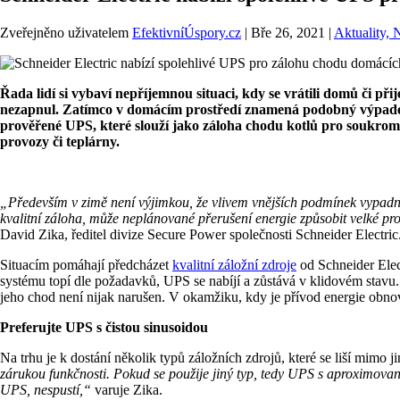
Zveřejněno uživatelem
EfektivníÚspory.cz
|
Bře 26, 2021
|
Aktuality, 
Řada lidí si vybaví nepříjemnou situaci, kdy se vrátili domů či př
nezapnul. Zatímco v domácím prostředí znamená podobný výpadek v
prověřené UPS, které slouží jako záloha chodu kotlů pro soukromé
provozy či teplárny.
„Především v zimě není výjimkou, že vlivem vnějších podmínek vypadne e
kvalitní záloha, může neplánované přerušení energie způsobit velké prob
David Zika, ředitel divize Secure Power společnosti Schneider Electric
Situacím pomáhají předcházet
kvalitní záložní zdroje
od Schneider Elect
systému topí dle požadavků, UPS se nabíjí a zůstává v klidovém stavu. 
jeho chod není nijak narušen. V okamžiku, kdy je přívod energie obnove
Preferujte UPS s čistou sinusoidou
Na trhu je k dostání několik typů záložních zdrojů, které se liší mimo ji
zárukou funkčnosti. Pokud se použije jiný typ, tedy UPS s aproximovan
UPS, nespustí,“
varuje Zika.