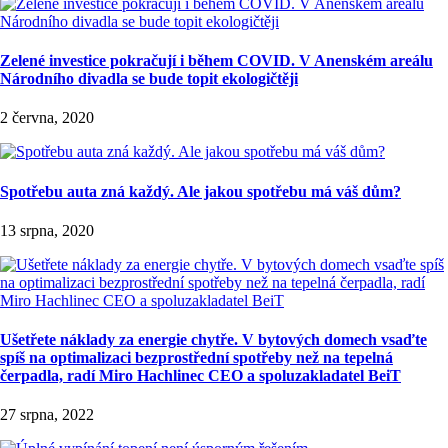
Zelené investice pokračují i během COVID. V Anenském areálu
Národního divadla se bude topit ekologičtěji
2 června, 2020
Spotřebu auta zná každý. Ale jakou spotřebu má váš dům?
13 srpna, 2020
Ušetřete náklady za energie chytře. V bytových domech vsaďte
spíš na optimalizaci bezprostřední spotřeby než na tepelná
čerpadla, radí Miro Hachlinec CEO a spoluzakladatel BeiT
27 srpna, 2022