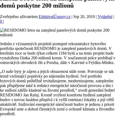
domů poskytne 200 milionů
Zveřejněno uživatelem
EfektivníÚspory.cz
|
Srp 20, 2019
|
Vytápění
|
0
|
Jedním z významných projektů postupné rekonstrukce bytového
portfolia společnosti RESIDOMO je zateplení panelových domů. V
letošním roce se bude týkat celkem 1184 bytů a na tento projekt bude
vynaložena částka 200 milionů korun. V současnosti práce probíhají v
ostravských obvodech Jih a Poruba, dále v Karviné a Frýdku-Místku.
„O naše byty je zájem a jejich obsazenost stále roste. Potvrzuje se tak
trend vzrůstající poptávky po nájemním bydlení. Své portfolio
bytových domů průběžně revitalizujeme, modernizujeme, zateplením
pak přispějeme také k redukci energetické náročnosti provozu a tím i
ke snížení zátěže kladené na životní prostředí,“ uvedl generální ředitel
RESIDOMO Jan Rafaj. Kromě zvýšení komfortu bydlení zateplení
budov s novou fasádou přispívá i k vyšší estetizaci lokality a její větší
atraktivitě. Snižování energetické náročnosti budov je jednou z priorit
Evropské unie a dohod členských zemí o ochraně klimatu a životního
prostředí.