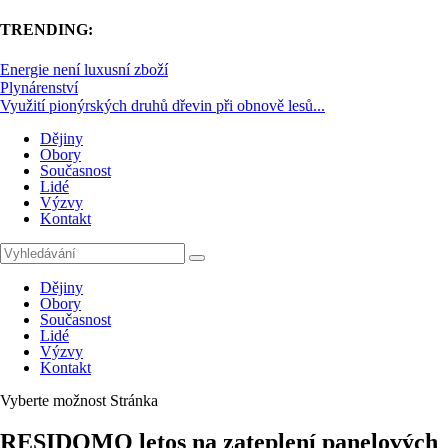
TRENDING:
Energie není luxusní zboží
Plynárenství
Využití pionýrských druhů dřevin při obnově lesů...
Dějiny
Obory
Současnost
Lidé
Výzvy
Kontakt
Dějiny
Obory
Současnost
Lidé
Výzvy
Kontakt
Vyberte možnost Stránka
RESIDOMO letos na zateplení panelových