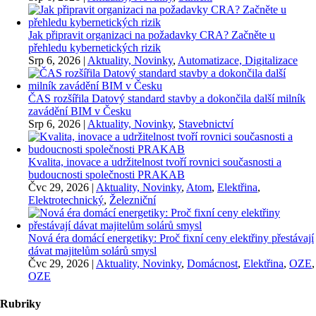
Jak připravit organizaci na požadavky CRA? Začněte u
přehledu kybernetických rizik
Srp 6, 2026
|
Aktuality, Novinky
,
Automatizace, Digitalizace
ČAS rozšířila Datový standard stavby a dokončila další milník
zavádění BIM v Česku
Srp 6, 2026
|
Aktuality, Novinky
,
Stavebnictví
Kvalita, inovace a udržitelnost tvoří rovnici současnosti a
budoucnosti společnosti PRAKAB
Čvc 29, 2026
|
Aktuality, Novinky
,
Atom
,
Elektřina
,
Elektrotechnický
,
Železniční
Nová éra domácí energetiky: Proč fixní ceny elektřiny přestávají
dávat majitelům solárů smysl
Čvc 29, 2026
|
Aktuality, Novinky
,
Domácnost
,
Elektřina
,
OZE
,
OZE
Rubriky