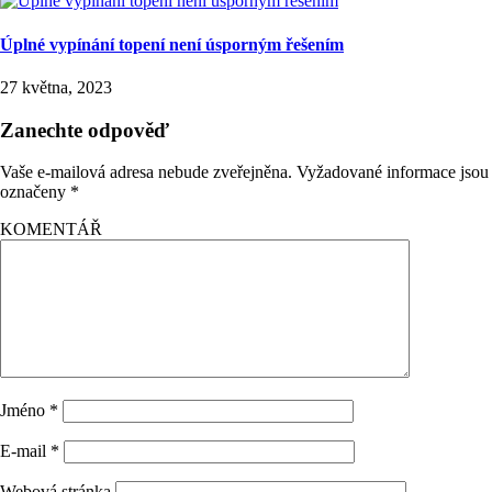
Úplné vypínání topení není úsporným řešením
27 května, 2023
Zanechte odpověď
Vaše e-mailová adresa nebude zveřejněna.
Vyžadované informace jsou
označeny
*
KOMENTÁŘ
Jméno
*
E-mail
*
Webová stránka