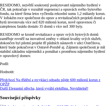
RESIDOMO, největší soukromý poskytovatel nájemního bydlení v
ČR, tak pokračuje v rozsáhlé regeneraci a opravách svého bytového
fondu, na které firma letos vyčlenila rekordní sumu 1,2 miliardy korun.
V loňském roce společnost do oprav a revitalizačních projektů domů a
bytů investovala více než 820 milionů korun, nově opravenou či
zateplenou fasádu dostalo 35 domů s více než 300 byty.
RESIDOMO se kromě revitalizace a oprav svých bytových domů
zaměřuje rovněž na inovativní změny v oblasti kvality svých služeb,
dokončen byl pilotní projekt tří půdních nástaveb v ulici Ostrčilova,
který bude pokračovat v Ostravě-Porubě aj. Zájmem společnosti je mít
stabilní základnu nájemníků a pomáhat s proměnou nájemního bydlení
v opravdový domov.
Podíl:
Hodnotit:
Předchozí
Na třídění a recyklaci odpadu půjde 600 milionů korun z
OPŽP
Další
Elegantní střecha, která vyrábí elektřinu. Neviditelně!
Související příspěvky