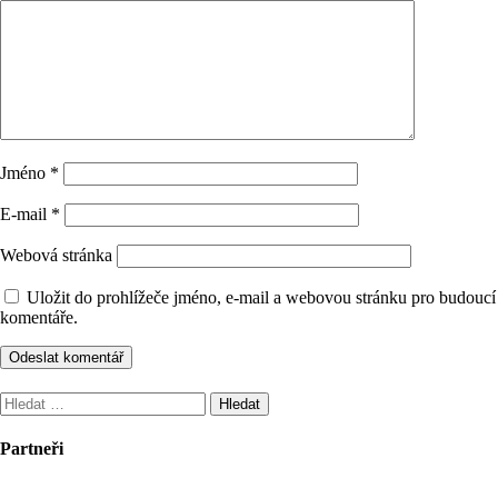
Jméno
*
E-mail
*
Webová stránka
Uložit do prohlížeče jméno, e-mail a webovou stránku pro budoucí
komentáře.
Vyhledávání
Partneři