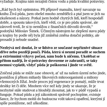
vyžaduje. Krajina nám nezajistí čistou vodu a půda kvalitní potraviny.
„Rád bych byl optimistou. Při přípravě manuálu, který navazuje na
knihu Živá půda, jsem obešel mnoho zemědělců a ptal jsem se jich na
zkušenosti a názory. Potkal jsem hodně chytrých lidí, kteří hospodaří
dobře, a spoustu takových, kteří vědí, co je pro půdu správné, ale
zároveň tvrdí, že si to nemůžou z finančních důvodů dovolit,“
podotýká Miloslav Šimek. Účinným nástrojem ke zlepšení stavu půdy
a krajiny by podle něj byla již zmíněná změna dotační politiky, ale
prosadit ji nebude snadné.
Nezbývá než doufat, že se lidstvo ze současné nepříznivé situace
dříve nebo později poučí. Půda, která si neumí poradit se suchem
a extrémními výkyvy počasí, nám bude k ničemu. Ukolébat se
přitom nadějí, že si potraviny dovezeme ze zahraničí, se taky
nemusí vyplatit, vždyť půda je poškozená i jinde ve světě.
Zničená půda se může zase obnovit, ať už na našem území nebo jinde,
pomůžou jí přitom miliardy šikovných mikroorganismů a miliony
všemocných žížal. Jenže proces její regenerace je pomalý, může trvat
desítky let či déle. Mnohem více než kdy jindy se ukazuje, že je
nezbytné stále studovat a hlouběji zkoumat, jak to v půdě vypadá a
funguje. Pokud půdu a její zákonitosti správně pochopíme, existuje
šance, že bychom mohli do budoucna volit taková opatření, kterými jí
spíše pomůžeme, než uškodíme.