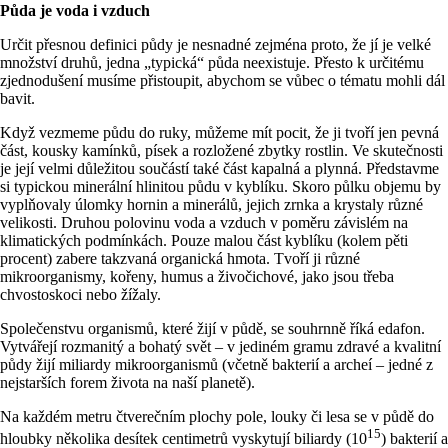
Půda je voda i vzduch
Určit přesnou definici půdy je nesnadné zejména proto, že jí je velké
množství druhů, jedna „typická“ půda neexistuje. Přesto k určitému
zjednodušení musíme přistoupit, abychom se vůbec o tématu mohli dál
bavit.
Když vezmeme půdu do ruky, můžeme mít pocit, že ji tvoří jen pevná
část, kousky kamínků, písek a rozložené zbytky rostlin. Ve skutečnosti
je její velmi důležitou součástí také část kapalná a plynná. Představme
si typickou minerální hlinitou půdu v kyblíku. Skoro půlku objemu by
vyplňovaly úlomky hornin a minerálů, jejich zrnka a krystaly různé
velikosti. Druhou polovinu voda a vzduch v poměru závislém na
klimatických podmínkách. Pouze malou část kyblíku (kolem pěti
procent) zabere takzvaná organická hmota. Tvoří ji různé
mikroorganismy, kořeny, humus a živočichové, jako jsou třeba
chvostoskoci nebo žížaly.
Společenstvu organismů, které žijí v půdě, se souhrnně říká edafon.
Vytvářejí rozmanitý a bohatý svět – v jediném gramu zdravé a kvalitní
půdy žijí miliardy mikroorganismů (včetně bakterií a archeí – jedné z
nejstarších forem života na naší planetě).
Na každém metru čtverečním plochy pole, louky či lesa se v půdě do
15
hloubky několika desítek centimetrů vyskytují biliardy (10
) bakterií a