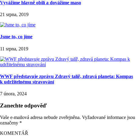
Vyvážíme hlavně obilí a dovážíme maso
21 srpna, 2019
Jsme to, co jíme
11 srpna, 2019
WWF představuje zprávu Zdravý talíř, zdravá planeta: Kompas
k udržitelnému stravování
7 února, 2024
Zanechte odpověď
Vaše e-mailová adresa nebude zveřejněna.
Vyžadované informace jsou
označeny
*
KOMENTÁŘ