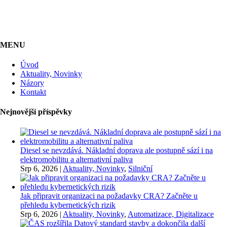
MENU
Úvod
Aktuality, Novinky
Názory
Kontakt
Nejnovější příspěvky
Diesel se nevzdává. Nákladní doprava ale postupně sází i na
elektromobilitu a alternativní paliva
Srp 6, 2026
|
Aktuality, Novinky
,
Silniční
Jak připravit organizaci na požadavky CRA? Začněte u
přehledu kybernetických rizik
Srp 6, 2026
|
Aktuality, Novinky
,
Automatizace, Digitalizace