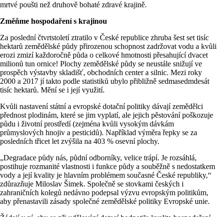
mrtvé poušti než druhově bohaté zdravé krajině.
Změňme hospodaření s krajinou
Za poslední čtvrtstoletí ztratilo v České republice zhruba šest set tisíc
hektarů zemědělské půdy přirozenou schopnost zadržovat vodu a kvůli
erozi zmizí každoročně půda o celkové hmotnosti přesahující dvacet
milionů tun ornice! Plochy zemědělské půdy se neustále snižují ve
prospěch výstavby skladišť, obchodních center a silnic. Mezi roky
2000 a 2017 jí takto podle statistiků ubylo přibližně sedmasedmdesát
tisíc hektarů. Mění se i její využití.
Kvůli nastavení státní a evropské dotační politiky dávají zemědělci
přednost plodinám, které se jim vyplatí, ale jejich pěstování poškozuje
půdu i životní prostředí (zejména kvůli vysokým dávkám
průmyslových hnojiv a pesticidů). Například výměra řepky se za
posledních třicet let zvýšila na 403 % osevní plochy.
„Degradace půdy nás, půdní odborníky, velice trápí. Je rozsáhlá,
postihuje rozmanité vlastnosti i funkce půdy a souběžně s nedostatkem
vody a její kvality je hlavním problémem současné České republiky,“
zdůrazňuje Miloslav Šimek. Společně se stovkami českých i
zahraničních kolegů nedávno podepsal výzvu evropským politikům,
aby přenastavili zásady společné zemědělské politiky Evropské unie.