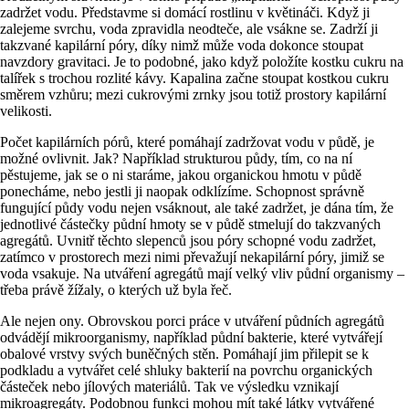
zadržet vodu. Představme si domácí rostlinu v květináči. Když ji
zalejeme svrchu, voda zpravidla neodteče, ale vsákne se. Zadrží ji
takzvané kapilární póry, díky nimž může voda dokonce stoupat
navzdory gravitaci. Je to podobné, jako když položíte kostku cukru na
talířek s trochou rozlité kávy. Kapalina začne stoupat kostkou cukru
směrem vzhůru; mezi cukrovými zrnky jsou totiž prostory kapilární
velikosti.
Počet kapilárních pórů, které pomáhají zadržovat vodu v půdě, je
možné ovlivnit. Jak? Například strukturou půdy, tím, co na ní
pěstujeme, jak se o ni staráme, jakou organickou hmotu v půdě
ponecháme, nebo jestli ji naopak odklízíme. Schopnost správně
fungující půdy vodu nejen vsáknout, ale také zadržet, je dána tím, že
jednotlivé částečky půdní hmoty se v půdě stmelují do takzvaných
agregátů. Uvnitř těchto slepenců jsou póry schopné vodu zadržet,
zatímco v prostorech mezi nimi převažují nekapilární póry, jimiž se
voda vsakuje. Na utváření agregátů mají velký vliv půdní organismy –
třeba právě žížaly, o kterých už byla řeč.
Ale nejen ony. Obrovskou porci práce v utváření půdních agregátů
odvádějí mikroorganismy, například půdní bakterie, které vytvářejí
obalové vrstvy svých buněčných stěn. Pomáhají jim přilepit se k
podkladu a vytvářet celé shluky bakterií na povrchu organických
částeček nebo jílových materiálů. Tak ve výsledku vznikají
mikroagregáty. Podobnou funkci mohou mít také látky vytvářené