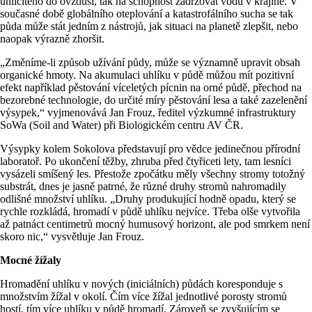
uhličitého do ovzduší, tak na schopnost zadržovat vodu v krajině. V
současné době globálního oteplování a katastrofálního sucha se tak
půda může stát jedním z nástrojů, jak situaci na planetě zlepšit, nebo
naopak výrazně zhoršit.
„Změníme-li způsob užívání půdy, může se významně upravit obsah
organické hmoty. Na akumulaci uhlíku v půdě můžou mít pozitivní
efekt například pěstování víceletých pícnin na orné půdě, přechod na
bezorebné technologie, do určité míry pěstování lesa a také zazelenění
výsypek,“ vyjmenovává Jan Frouz, ředitel výzkumné infrastruktury
SoWa (Soil and Water) při Biologickém centru AV ČR.
Výsypky kolem Sokolova představují pro vědce jedinečnou přírodní
laboratoř. Po ukončení těžby, zhruba před čtyřiceti lety, tam lesníci
vysázeli smíšený les. Přestože zpočátku měly všechny stromy totožný
substrát, dnes je jasně patrné, že různé druhy stromů nahromadily
odlišné množství uhlíku. „Druhy produkující hodně opadu, který se
rychle rozkládá, hromadí v půdě uhlíku nejvíce. Třeba olše vytvořila
až patnáct centimetrů mocný humusový horizont, ale pod smrkem není
skoro nic,“ vysvětluje Jan Frouz.
Mocné žížaly
Hromadění uhlíku v nových (iniciálních) půdách koresponduje s
množstvím žížal v okolí. Čím více žížal jednotlivé porosty stromů
hostí, tím více uhlíku v půdě hromadí. Zároveň se zvyšujícím se