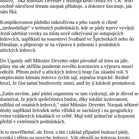
lidstvo,“ říká Miloslav Devetter z Biologického centra AV ČR. Jeho
osobně náročnost tématu naopak přitahuje, a dokonce fascinuje, jak
sám říká.
Komplikovanost půdního mikroživota a jeho vazeb si cíleně
„zjednodušuje“ v terénních podmínkách, kde se půdy teprve vyvíjejí.
Jezdí odebírat vzorky na místa nově odkrývaná po ustupujících
ledovcích, například na souostroví Svalbard ve Špicberkách nebo do
Himálaje, a připravuje se na výpravu k jednomu z posledních
afrických ledovců.
Do Ugandy měl Miloslav Devetter odjet původně už letos na jaře,
plány mu ale zkřížila pandemie nového koronaviru a výpravu musel
odložit. Přitom právě u afrických ledovců hraje čas zásadní roli. S
oteplováním klimatu ledovce rychle tají, zejména tropické. Reálně
hrozí, že část tamní biodiverzity zmizí, aniž by ji kdokoli prostudoval.
„Zatím nevíme, jaké půdní organismy se tam vyskytují, ale je důvod se
domnívat, že jejich společenstva budou, díky lokální izolovanosti,
odlišná od ostatních ledovců,“ míní Miloslav Devetter. Naopak některé
druhy například želvušek nebo vířníků se nacházejí i na geograficky
velmi vzdálených lokalitách ve světě. Mají totiž jedinečné schopnosti
přežití v extrémních podmínkách.
Je to neuvěřitelné, ale život, a tím i základ případné budoucí půdy,
vzniká i přímo na povrchu ledovce. Vítr přenáší na ledovou krustu