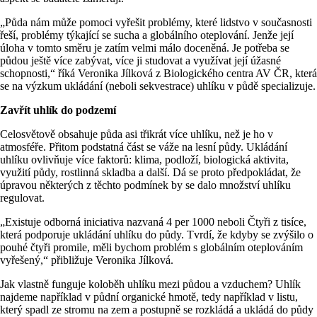
„Půda nám může pomoci vyřešit problémy, které lidstvo v současnosti
řeší, problémy týkající se sucha a globálního oteplování. Jenže její
úloha v tomto směru je zatím velmi málo doceněná. Je potřeba se
půdou ještě více zabývat, více ji studovat a využívat její úžasné
schopnosti,“ říká Veronika Jílková z Biologického centra AV ČR, která
se na výzkum ukládání (neboli sekvestrace) uhlíku v půdě specializuje.
Zavřít uhlík do podzemí
Celosvětově obsahuje půda asi třikrát více uhlíku, než je ho v
atmosféře. Přitom podstatná část se váže na lesní půdy. Ukládání
uhlíku ovlivňuje více faktorů: klima, podloží, biologická aktivita,
využití půdy, rostlinná skladba a další. Dá se proto předpokládat, že
úpravou některých z těchto podmínek by se dalo množství uhlíku
regulovat.
„Existuje odborná iniciativa nazvaná 4 per 1000 neboli Čtyři z tisíce,
která podporuje ukládání uhlíku do půdy. Tvrdí, že kdyby se zvýšilo o
pouhé čtyři promile, měli bychom problém s globálním oteplováním
vyřešený,“ přibližuje Veronika Jílková.
Jak vlastně funguje koloběh uhlíku mezi půdou a vzduchem? Uhlík
najdeme například v půdní organické hmotě, tedy například v listu,
který spadl ze stromu na zem a postupně se rozkládá a ukládá do půdy