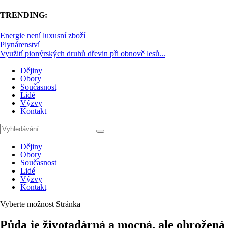
TRENDING:
Energie není luxusní zboží
Plynárenství
Využití pionýrských druhů dřevin při obnově lesů...
Dějiny
Obory
Současnost
Lidé
Výzvy
Kontakt
Dějiny
Obory
Současnost
Lidé
Výzvy
Kontakt
Vyberte možnost Stránka
Půda je životadárná a mocná, ale ohrožená