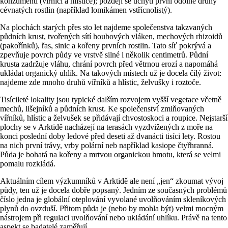
konzumenti (vířníci a hlístice); později se uchytí první odolné druhy
cévnatých rostlin (například lomikámen vstřícnolistý).
Na plochách starých přes sto let najdeme společenstva takzvaných
půdních krust, tvořených sítí houbových vláken, mechových rhizoidů
(pakořínků), řas, sinic a kořeny prvních rostlin. Tato síť pokrývá a
zpevňuje povrch půdy ve vrstvě silné i několik centimetrů. Půdní
krusta zadržuje vláhu, chrání povrch před větrnou erozí a napomáhá
ukládat organický uhlík. Na takových místech už je docela čilý život:
najdeme zde mnoho druhů vířníků a hlístic, želvušky i roztoče.
Tisícileté lokality jsou typické dalším rozvojem vyšší vegetace včetně
mechů, lišejníků a půdních krust. Ke společenství zmiňovaných
vířníků, hlístic a želvušek se přidávají chvostoskoci a roupice. Nejstarší
plochy se v Arktidě nacházejí na terasách vyzdvižených z moře na
konci poslední doby ledové před deseti až dvanácti tisíci lety. Rostou
na nich první trávy, vrby polární neb například kasiope čtyřhranná.
Půda je bohatá na kořeny a mrtvou organickou hmotu, která se velmi
pomalu rozkládá.
Aktuálním cílem výzkumníků v Arktidě ale není „jen“ zkoumat vývoj
půdy, ten už je docela dobře popsaný. Jedním ze současných problémů
číslo jedna je globální oteplování vyvolané uvolňováním skleníkových
plynů do ovzduší. Přitom půda je (nebo by mohla být) velmi mocným
nástrojem při regulaci uvolňování nebo ukládání uhlíku. Právě na tento
aspekt se badatelé zaměřují.