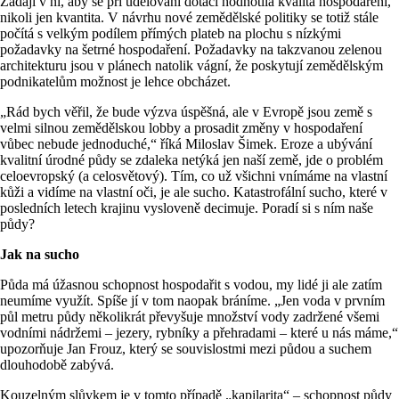
Žádají v ní, aby se při udělování dotací hodnotila kvalita hospodaření,
nikoli jen kvantita. V návrhu nové zemědělské politiky se totiž stále
počítá s velkým podílem přímých plateb na plochu s nízkými
požadavky na šetrné hospodaření. Požadavky na takzvanou zelenou
architekturu jsou v plánech natolik vágní, že poskytují zemědělským
podnikatelům možnost je lehce obcházet.
„Rád bych věřil, že bude výzva úspěšná, ale v Evropě jsou země s
velmi silnou zemědělskou lobby a prosadit změny v hospodaření
vůbec nebude jednoduché,“ říká Miloslav Šimek. Eroze a ubývání
kvalitní úrodné půdy se zdaleka netýká jen naší země, jde o problém
celoevropský (a celosvětový). Tím, co už všichni vnímáme na vlastní
kůži a vidíme na vlastní oči, je ale sucho. Katastrofální sucho, které v
posledních letech krajinu vysloveně decimuje. Poradí si s ním naše
půdy?
Jak na sucho
Půda má úžasnou schopnost hospodařit s vodou, my lidé ji ale zatím
neumíme využít. Spíše jí v tom naopak bráníme. „Jen voda v prvním
půl metru půdy několikrát převyšuje množství vody zadržené všemi
vodními nádržemi – jezery, rybníky a přehradami – které u nás máme,“
upozorňuje Jan Frouz, který se souvislostmi mezi půdou a suchem
dlouhodobě zabývá.
Kouzelným slůvkem je v tomto případě „kapilarita“ – schopnost půdy