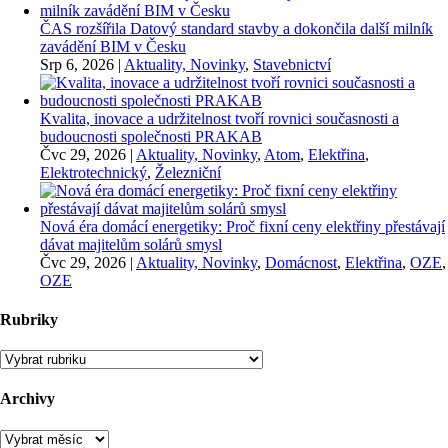
ČAS rozšířila Datový standard stavby a dokončila další milník
zavádění BIM v Česku
Srp 6, 2026
|
Aktuality, Novinky
,
Stavebnictví
Kvalita, inovace a udržitelnost tvoří rovnici současnosti a
budoucnosti společnosti PRAKAB
Čvc 29, 2026
|
Aktuality, Novinky
,
Atom
,
Elektřina
,
Elektrotechnický
,
Železniční
Nová éra domácí energetiky: Proč fixní ceny elektřiny přestávají
dávat majitelům solárů smysl
Čvc 29, 2026
|
Aktuality, Novinky
,
Domácnost
,
Elektřina
,
OZE
,
OZE
Rubriky
Rubriky
Archivy
Archivy