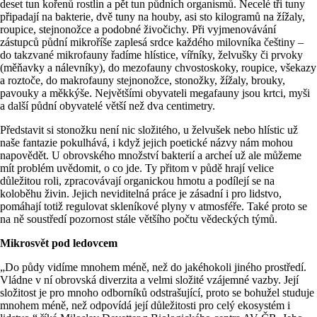
deset tun kořenů rostlin a pět tun půdních organismů. Necelé tři tuny
připadají na bakterie, dvě tuny na houby, asi sto kilogramů na žížaly,
roupice, stejnonožce a podobné živočichy. Při vyjmenovávání
zástupců půdní mikroříše zaplesá srdce každého milovníka češtiny –
do takzvané mikrofauny řadíme hlístice, vířníky, želvušky či prvoky
(měňavky a nálevníky), do mezofauny chvostoskoky, roupice, všekazy
a roztoče, do makrofauny stejnonožce, stonožky, žížaly, brouky,
pavouky a měkkýše. Největšími obyvateli megafauny jsou krtci, myši
a další půdní obyvatelé větší než dva centimetry.
Představit si stonožku není nic složitého, u želvušek nebo hlístic už
naše fantazie pokulhává, i když jejich poetické názvy nám mohou
napovědět. U obrovského množství bakterií a archeí už ale můžeme
mít problém uvědomit, o co jde. Ty přitom v půdě hrají velice
důležitou roli, zpracovávají organickou hmotu a podílejí se na
koloběhu živin. Jejich neviditelná práce je zásadní i pro lidstvo,
pomáhají totiž regulovat skleníkové plyny v atmosféře. Také proto se
na ně soustředí pozornost stále většího počtu vědeckých týmů.
Mikrosvět pod ledovcem
„Do půdy vidíme mnohem méně, než do jakéhokoli jiného prostředí.
Vládne v ní obrovská diverzita a velmi složité vzájemné vazby. Její
složitost je pro mnoho odborníků odstrašující, proto se bohužel studuje
mnohem méně, než odpovídá její důležitosti pro celý ekosystém i