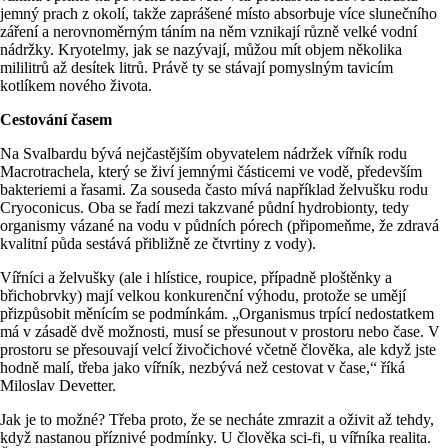
jemný prach z okolí, takže zaprášené místo absorbuje více slunečního
záření a nerovnoměrným táním na něm vznikají různě velké vodní
nádržky. Kryotelmy, jak se nazývají, můžou mít objem několika
mililitrů až desítek litrů. Právě ty se stávají pomyslným tavicím
kotlíkem nového života.
Cestování časem
Na Svalbardu bývá nejčastějším obyvatelem nádržek vířník rodu
Macrotrachela, který se živí jemnými částicemi ve vodě, především
bakteriemi a řasami. Za souseda často mívá například želvušku rodu
Cryoconicus. Oba se řadí mezi takzvané půdní hydrobionty, tedy
organismy vázané na vodu v půdních pórech (připomeňme, že zdravá
kvalitní půda sestává přibližně ze čtvrtiny z vody).
Vířníci a želvušky (ale i hlístice, roupice, případně ploštěnky a
břichobrvky) mají velkou konkurenční výhodu, protože se umějí
přizpůsobit měnícím se podmínkám. „Organismus trpící nedostatkem
má v zásadě dvě možnosti, musí se přesunout v prostoru nebo čase. V
prostoru se přesouvají velcí živočichové včetně člověka, ale když jste
hodně malí, třeba jako vířník, nezbývá než cestovat v čase,“ říká
Miloslav Devetter.
Jak je to možné? Třeba proto, že se necháte zmrazit a oživit až tehdy,
když nastanou příznivé podmínky. U člověka sci-fi, u vířníka realita.