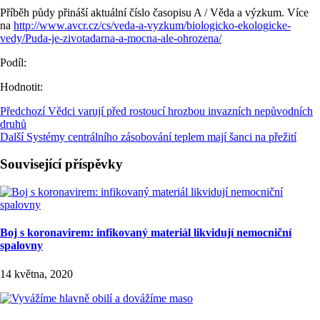
Příběh půdy přináší aktuální číslo časopisu A / Věda a výzkum. Více
na
http://www.avcr.cz/cs/veda-a-vyzkum/biologicko-ekologicke-
vedy/Puda-je-zivotadarna-a-mocna-ale-ohrozena/
Podíl:
Hodnotit:
Předchozí
Vědci varují před rostoucí hrozbou invazních nepůvodních
druhů
Další
Systémy centrálního zásobování teplem mají šanci na přežití
Související příspěvky
Boj s koronavirem: infikovaný materiál likvidují nemocniční
spalovny
14 května, 2020