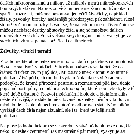
dalších mikroorganismů a miliony až miliardy metrů mikroskopických
houbových vláken. Naprostou většinu nemáme šanci pouhým okem
spatřit a rozeznat, můžeme pozorovat jen větší živočichy, například
žížaly, pavouky, brouky, nadšenější přírodozpytci pak zahlédnou různé
stonožky či mnohonožky. Uvádí se, že na jednom metru čtverečním se
můžou nacházet desítky až stovky žížal a stejné množství dalších
drobných živočichů. Velká většina živých organismů se vyskytuje ve
svrchních, zhruba patnácti až třiceti centimetrech.
Želvušky, vířníci i termiti
V odborné literatuře nalezneme mnoho údajů o početnosti a hmotnosti
živých organismů v půdách. S trochou nadsázky se dá říct, že co
článek či učebnice, to jiný údaj. Miloslav Šimek k tomu v souhrnné
publikaci Živá půda, kterou loni vydalo Nakladatelství Academia,
podotýká, že kromě přirozené pestrosti a rozmanitosti půd jsou údaje
poplatné postupům, metodám a technologiím, které jsou nebo byly v té
které době přístupné. Rozvoj molekulární biologie a bioinformatiky
některé dřívější, ale stále hojně citované poznatky mění a v budoucnu
měnit bude. To ale přenechme autorům odborných statí. Nám laikům
vyrážejí dech čísla nejen aktuální, ale i ta, která uvádějí starší
publikace.
Na ploše jednoho hektaru se ve svrchní vrstvě půdy hluboké obvykle
několik desítek centimetrů (až maximálně pár metrů) vyskytuje asi