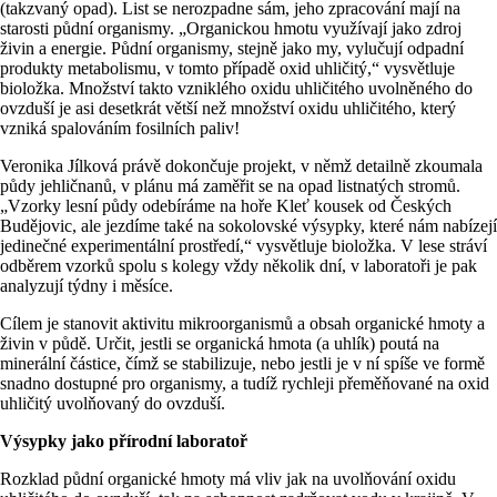
(takzvaný opad). List se nerozpadne sám, jeho zpracování mají na
starosti půdní organismy. „Organickou hmotu využívají jako zdroj
živin a energie. Půdní organismy, stejně jako my, vylučují odpadní
produkty metabolismu, v tomto případě oxid uhličitý,“ vysvětluje
bioložka. Množství takto vzniklého oxidu uhličitého uvolněného do
ovzduší je asi desetkrát větší než množství oxidu uhličitého, který
vzniká spalováním fosilních paliv!
Veronika Jílková právě dokončuje projekt, v němž detailně zkoumala
půdy jehličnanů, v plánu má zaměřit se na opad listnatých stromů.
„Vzorky lesní půdy odebíráme na hoře Kleť kousek od Českých
Budějovic, ale jezdíme také na sokolovské výsypky, které nám nabízejí
jedinečné experimentální prostředí,“ vysvětluje bioložka. V lese stráví
odběrem vzorků spolu s kolegy vždy několik dní, v laboratoři je pak
analyzují týdny i měsíce.
Cílem je stanovit aktivitu mikroorganismů a obsah organické hmoty a
živin v půdě. Určit, jestli se organická hmota (a uhlík) poutá na
minerální částice, čímž se stabilizuje, nebo jestli je v ní spíše ve formě
snadno dostupné pro organismy, a tudíž rychleji přeměňované na oxid
uhličitý uvolňovaný do ovzduší.
Výsypky jako přírodní laboratoř
Rozklad půdní organické hmoty má vliv jak na uvolňování oxidu