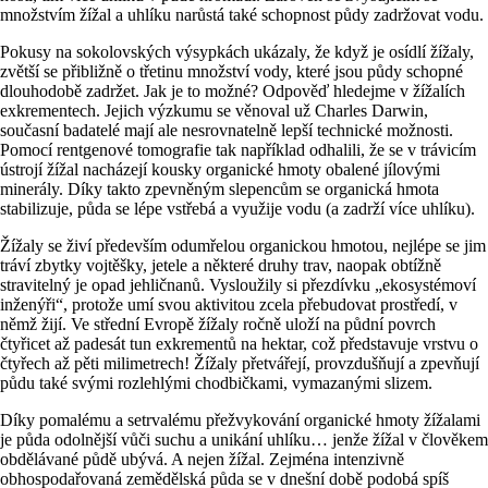
množstvím žížal a uhlíku narůstá také schopnost půdy zadržovat vodu.
Pokusy na sokolovských výsypkách ukázaly, že když je osídlí žížaly,
zvětší se přibližně o třetinu množství vody, které jsou půdy schopné
dlouhodobě zadržet. Jak je to možné? Odpověď hledejme v žížalích
exkrementech. Jejich výzkumu se věnoval už Charles Darwin,
současní badatelé mají ale nesrovnatelně lepší technické možnosti.
Pomocí rentgenové tomografie tak například odhalili, že se v trávicím
ústrojí žížal nacházejí kousky organické hmoty obalené jílovými
minerály. Díky takto zpevněným slepencům se organická hmota
stabilizuje, půda se lépe vstřebá a využije vodu (a zadrží více uhlíku).
Žížaly se živí především odumřelou organickou hmotou, nejlépe se jim
tráví zbytky vojtěšky, jetele a některé druhy trav, naopak obtížně
stravitelný je opad jehličnanů. Vysloužily si přezdívku „ekosystémoví
inženýři“, protože umí svou aktivitou zcela přebudovat prostředí, v
němž žijí. Ve střední Evropě žížaly ročně uloží na půdní povrch
čtyřicet až padesát tun exkrementů na hektar, což představuje vrstvu o
čtyřech až pěti milimetrech! Žížaly přetvářejí, provzdušňují a zpevňují
půdu také svými rozlehlými chodbičkami, vymazanými slizem.
Díky pomalému a setrvalému přežvykování organické hmoty žížalami
je půda odolnější vůči suchu a unikání uhlíku… jenže žížal v člověkem
obdělávané půdě ubývá. A nejen žížal. Zejména intenzivně
obhospodařovaná zemědělská půda se v dnešní době podobá spíš