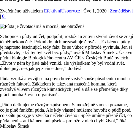
Zveřejněno uživatelem
EfektivníÚspory.cz
|
Čvc 1, 2020
|
Zemědělství
|
0
|
Schopnosti půdy udržet, podpořit, rozložit a znovu stvořit život se zdají
téměř nekonečné. Pokud do nich nezasahuje člověk. „Existence půdy
je naprosto fascinující, tedy fakt, že se vůbec v přírodě vyvinula. Jen si
představte, jaký by byl svět bez půdy,“ uvádí Miloslav Šimek z Ústavu
půdní biologie Biologického centra AV ČR v Českých Budějovicích.
„Život v něm by jistě také vznikl, ale výsledkem by byl vodní svět,
úplně jiný, než jak jej známe dnes,“ dodává.
Půda vzniká a vyvíjí se na povrchové vrstvě souše působením mnoha
různých faktorů. Základem je takzvaná matečná hornina, která
zvětrává vlivem různých klimatických jevů a dále se přeměňuje díky
práci mnoha živých organismů.
„Půdu definujeme různým způsobem. Samozřejmě víme a poznáme,
co je plně funkční půda. Ale kdy vlastně můžeme hovořit o půdě poté,
co skálu pokryje vrstvička něčeho živého? Spíše umíme přesně říct, co
půda není – ani kámen, ani písek – protože v nich chybí život,“ říká
Miloslav Šimek.