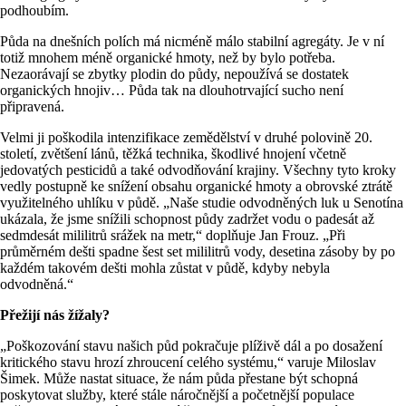
podhoubím.
Půda na dnešních polích má nicméně málo stabilní agregáty. Je v ní
totiž mnohem méně organické hmoty, než by bylo potřeba.
Nezaorávají se zbytky plodin do půdy, nepoužívá se dostatek
organických hnojiv… Půda tak na dlouhotrvající sucho není
připravená.
Velmi ji poškodila intenzifikace zemědělství v druhé polovině 20.
století, zvětšení lánů, těžká technika, škodlivé hnojení včetně
jedovatých pesticidů a také odvodňování krajiny. Všechny tyto kroky
vedly postupně ke snížení obsahu organické hmoty a obrovské ztrátě
využitelného uhlíku v půdě. „Naše studie odvodněných luk u Senotína
ukázala, že jsme snížili schopnost půdy zadržet vodu o padesát až
sedmdesát mililitrů srážek na metr,“ doplňuje Jan Frouz. „Při
průměrném dešti spadne šest set mililitrů vody, desetina zásoby by po
každém takovém dešti mohla zůstat v půdě, kdyby nebyla
odvodněná.“
Přežijí nás žížaly?
„Poškozování stavu našich půd pokračuje plíživě dál a po dosažení
kritického stavu hrozí zhroucení celého systému,“ varuje Miloslav
Šimek. Může nastat situace, že nám půda přestane být schopná
poskytovat služby, které stále náročnější a početnější populace