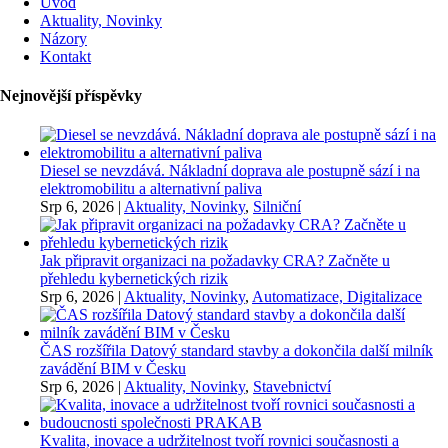
Úvod
Aktuality, Novinky
Názory
Kontakt
Nejnovější příspěvky
Diesel se nevzdává. Nákladní doprava ale postupně sází i na
elektromobilitu a alternativní paliva
Srp 6, 2026
|
Aktuality, Novinky
,
Silniční
Jak připravit organizaci na požadavky CRA? Začněte u
přehledu kybernetických rizik
Srp 6, 2026
|
Aktuality, Novinky
,
Automatizace, Digitalizace
ČAS rozšířila Datový standard stavby a dokončila další milník
zavádění BIM v Česku
Srp 6, 2026
|
Aktuality, Novinky
,
Stavebnictví
Kvalita, inovace a udržitelnost tvoří rovnici současnosti a