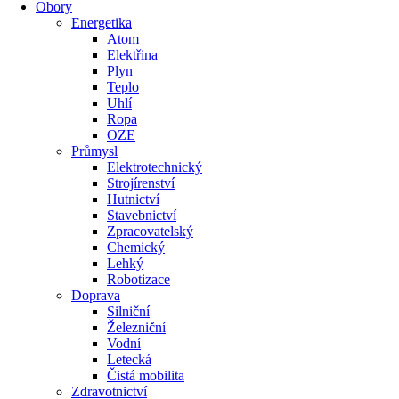
Obory
Energetika
Atom
Elektřina
Plyn
Teplo
Uhlí
Ropa
OZE
Průmysl
Elektrotechnický
Strojírenství
Hutnictví
Stavebnictví
Zpracovatelský
Chemický
Lehký
Robotizace
Doprava
Silniční
Železniční
Vodní
Letecká
Čistá mobilita
Zdravotnictví