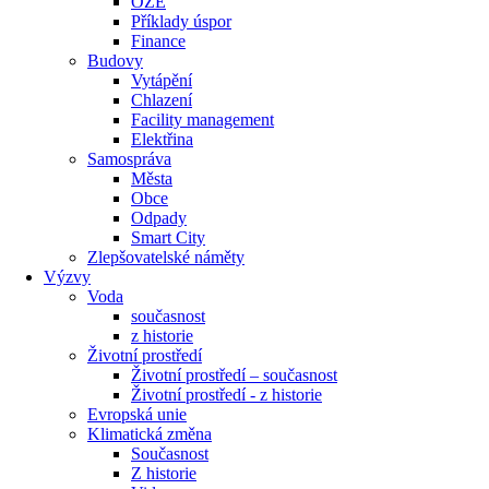
OZE
Příklady úspor
Finance
Budovy
Vytápění
Chlazení
Facility management
Elektřina
Samospráva
Města
Obce
Odpady
Smart City
Zlepšovatelské náměty
Výzvy
Voda
současnost
z historie
Životní prostředí
Životní prostředí – současnost
Životní prostředí ​- z historie
Evropská unie
Klimatická změna
Současnost
Z historie