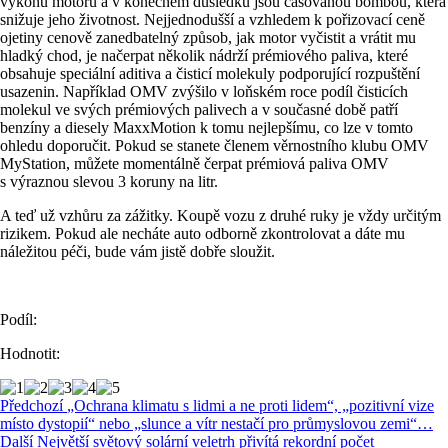
výkonu motoru a v konečném důsledku jsou časovanou bombou, která
snižuje jeho životnost. Nejjednodušší a vzhledem k pořizovací ceně
ojetiny cenově zanedbatelný způsob, jak motor vyčistit a vrátit mu
hladký chod, je načerpat několik nádrží prémiového paliva, které
obsahuje speciální aditiva a čisticí molekuly podporující rozpuštění
usazenin. Například OMV zvýšilo v loňském roce podíl čisticích
molekul ve svých prémiových palivech a v současné době patří
benzíny a diesely MaxxMotion k tomu nejlepšímu, co lze v tomto
ohledu doporučit. Pokud se stanete členem věrnostního klubu OMV
MyStation, můžete momentálně čerpat prémiová paliva OMV
s výraznou slevou 3 koruny na litr.
A teď už vzhůru za zážitky. Koupě vozu z druhé ruky je vždy určitým
rizikem. Pokud ale necháte auto odborně zkontrolovat a dáte mu
náležitou péči, bude vám jistě dobře sloužit.
Podíl:
Hodnotit:
Předchozí
„Ochrana klimatu s lidmi a ne proti lidem“, „pozitivní vize
místo dystopií“ nebo „slunce a vítr nestačí pro průmyslovou zemi“…
Další
Největší světový solární veletrh přivítá rekordní počet