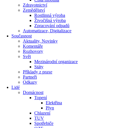
Zdravotnictví
Zemědělství
Rostlinná výroba
Živočišná výroba
Zpracování odpadů
Automatizace, Digitalizace
Současnost
Aktuality, Novinky
Komentáře
Rozhovory
Svět
Mezinárodní organizace
Státy
Příklady z praxe
Partneři
Odkazy
Lidé
Domácnost
Topení
Elektřina
Plyn
Chlazení
TUV
Spotřebiče