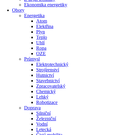
Ekonomika energetiky
Obory
Energetika
Atom
Elektřina
Plyn
Teplo
Uhlí
Ropa
OZE
Průmysl
Elektrotechnický
Strojírenství
Hutnictví
Stavebnictví
Zpracovatelský
Chemický
Lehký
Robotizace
Doprava
Silniční
Železniční
Vodní
Letecká
Čistá mobilita