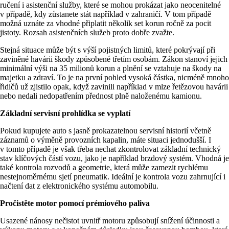
ručení i asistenční služby, které se mohou prokázat jako neocenitelné
v případě, kdy zůstanete stát například v zahraničí. V tom případě
možná uznáte za vhodné připlatit několik set korun ročně za pocit
jistoty. Rozsah asistenčních služeb proto dobře zvažte.
Stejná situace může být s výší pojistných limitů, které pokrývají při
zaviněné havárii škody způsobené třetím osobám. Zákon stanoví jejich
minimální výši na 35 milionů korun a plnění se vztahuje na škody na
majetku a zdraví. To je na první pohled vysoká částka, nicméně mnoho
řidičů už zjistilo opak, když zavinili například v mlze řetězovou havárii
nebo nedali nedopatřením přednost plně naloženému kamionu.
Základní servisní prohlídka se vyplatí
Pokud kupujete auto s jasně prokazatelnou servisní historií včetně
záznamů o výměně provozních kapalin, máte situaci jednodušší. I
v tomto případě je však třeba nechat zkontrolovat základní technický
stav klíčových částí vozu, jako je například brzdový systém. Vhodná je
také kontrola rozvodů a geometrie, která může zamezit rychlému
nestejnoměrnému sjetí pneumatik. Ideální je kontrola vozu zahrnující i
načtení dat z elektronického systému automobilu.
Pročistěte motor pomocí prémiového paliva
Usazené nánosy nečistot uvnitř motoru způsobují snížení účinnosti a