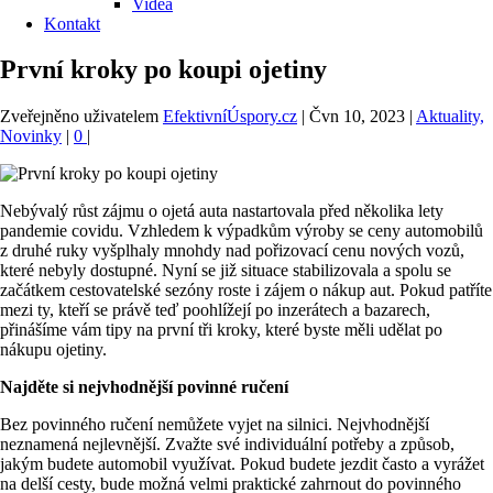
Videa
Kontakt
První kroky po koupi ojetiny
Zveřejněno uživatelem
EfektivníÚspory.cz
|
Čvn 10, 2023
|
Aktuality,
Novinky
|
0
|
Nebývalý růst zájmu o ojetá auta nastartovala před několika lety
pandemie covidu. Vzhledem k výpadkům výroby se ceny automobilů
z druhé ruky vyšplhaly mnohdy nad pořizovací cenu nových vozů,
které nebyly dostupné. Nyní se již situace stabilizovala a spolu se
začátkem cestovatelské sezóny roste i zájem o nákup aut. Pokud patříte
mezi ty, kteří se právě teď poohlížejí po inzerátech a bazarech,
přinášíme vám tipy na první tři kroky, které byste měli udělat po
nákupu ojetiny.
Najděte si nejvhodnější povinné ručení
Bez povinného ručení nemůžete vyjet na silnici. Nejvhodnější
neznamená nejlevnější. Zvažte své individuální potřeby a způsob,
jakým budete automobil využívat. Pokud budete jezdit často a vyrážet
na delší cesty, bude možná velmi praktické zahrnout do povinného