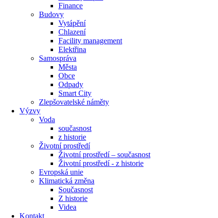
Finance
Budovy
Vytápění
Chlazení
Facility management
Elektřina
Samospráva
Města
Obce
Odpady
Smart City
Zlepšovatelské náměty
Výzvy
Voda
současnost
z historie
Životní prostředí
Životní prostředí – současnost
Životní prostředí ​- z historie
Evropská unie
Klimatická změna
Současnost
Z historie
Videa
Kontakt