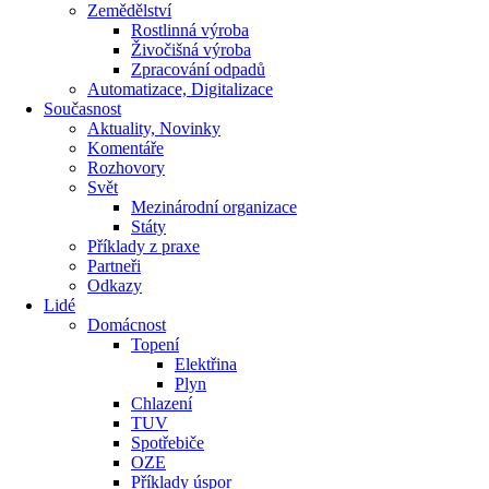
Zemědělství
Rostlinná výroba
Živočišná výroba
Zpracování odpadů
Automatizace, Digitalizace
Současnost
Aktuality, Novinky
Komentáře
Rozhovory
Svět
Mezinárodní organizace
Státy
Příklady z praxe
Partneři
Odkazy
Lidé
Domácnost
Topení
Elektřina
Plyn
Chlazení
TUV
Spotřebiče
OZE
Příklady úspor