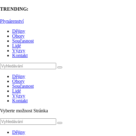
TRENDING:
Plynárenství
Dějiny
Obory
Současnost
Lidé
Výzvy
Kontakt
Dějiny
Obory
Současnost
Lidé
Výzvy
Kontakt
Vyberte možnost Stránka
Dějiny