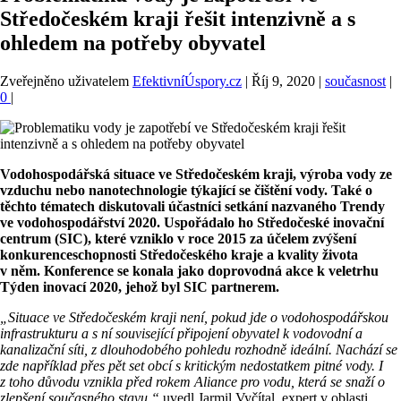
Středočeském kraji řešit intenzivně a s
ohledem na potřeby obyvatel
Zveřejněno uživatelem
EfektivníÚspory.cz
|
Říj 9, 2020
|
současnost
|
0
|
Vodohospodářská situace ve Středočeském kraji, výroba vody ze
vzduchu nebo nanotechnologie týkající se čištění vody. Také o
těchto tématech diskutovali účastníci setkání nazvaného Trendy
ve vodohospodářství 2020. Uspořádalo ho Středočeské inovační
centrum (SIC), které vzniklo v roce 2015 za účelem zvýšení
konkurenceschopnosti Středočeského kraje a kvality života
v něm. Konference se konala jako doprovodná akce k veletrhu
Týden inovací 2020, jehož byl SIC partnerem.
„Situace ve Středočeském kraji není, pokud jde o vodohospodářskou
infrastrukturu a s ní související připojení obyvatel k vodovodní a
kanalizační síti, z dlouhodobého pohledu rozhodně ideální. Nachází se
zde například přes pět set obcí s kritickým nedostatkem pitné vody. I
z toho důvodu vznikla před rokem Aliance pro vodu, která se snaží o
zlepšení současného stavu,“
uvedl Jarmil Vyčítal, expert v oblasti