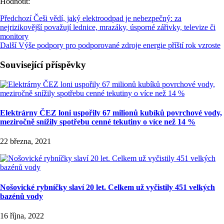
Hodnotit:
Předchozí
Češi vědí, jaký elektroodpad je nebezpečný: za
nejrizikovější považují lednice, mrazáky, úsporné zářivky, televize či
monitory
Další
Výše podpory pro podporované zdroje energie příští rok vzroste
Související příspěvky
Elektrárny ČEZ loni uspořily 67 milionů kubíků povrchové vody,
meziročně snížily spotřebu cenné tekutiny o více než 14 %
22 března, 2021
Nošovické rybníčky slaví 20 let. Celkem už vyčistily 451 velkých
bazénů vody
16 října, 2022