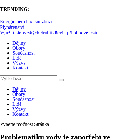
TRENDING:
Energie není luxusní zboží
Plynárenství
Využití pionýrských druhů dřevin při obnově lesů...
Dějiny
Obory
Současnost
Lidé
Výzvy
Kontakt
Dějiny
Obory
Současnost
Lidé
Výzvy
Kontakt
Vyberte možnost Stránka
Problematiku vody je zapotřebí ve