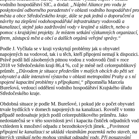
vodního hospodářství SIC, a dodal:
„Náplní Aliance pro vodu je
poskytování odborného poradenství v oblasti vodního hospodářství pro
města a obce Středočeského kraje, dále se pak jedná o doporučení a
návrhy na zlepšení vodohospodářské infrastruktury vodovodů a
kanalizací, stejně jako zadržování vody v krajině a sídlech, nebo o
pomoc s krajskými projekty. Je místem setkání výzkumných organizací,
firem, zástupců měst a obcí a dalších orgánů veřejné správy.“
Podle J. Vyčítala se v kraji vyskytují problémy jak u obyvatel
napojených na vodovod, tak i u těch, kteří připojení nemají k dispozici.
Právě podíl lidí zásobených pitnou vodou z vodovodů činil v roce
2018 ve Středočeském kraji 86,4 %, což je méně než celorepublikový
průměr.
„Důvodem je situace především v malých obcích do pěti set
obyvatel a dále intenzivní výstavba v oblasti metropolitní Prahy a s ní
spojené kapacitní problémy s přípojkami,“
připomněla Marcela
Burešová, vedoucí oddělení vodního hospodářství Krajského úřadu
Středočeského kraje.
Obdobná situace je podle M. Burešové, i pokud jde o počet obyvatel
trvale bydlících v domech napojených na kanalizaci. Rovněž v tomto
případě nedosahuje jejich podíl celorepublikového průměru. Jako
nedostatečná se v této souvislosti jeví i kapacita čističek odpadních vod
vzhledem k množství odpadu z bezodtokových jímek.
„Povinnost
připojení ke kanalizaci se ukládá vlastníkům pozemků nebo staveb, na
kterých vznikají nebo mohou vznikat odpadní vody. Při posuzování