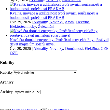
Kvalita, inovace a udržitelnost tvoří rovnici současnosti a
budoucnosti společnosti PRAKAB
Čvc 29, 2026
|
Aktuality, Novinky
,
Atom
,
Elektřina
,
Elektrotechnický
,
Železniční
Nová éra domácí energetiky: Proč fixní ceny elektřiny přestávají
dávat majitelům solárů smysl
Čvc 29, 2026
|
Aktuality, Novinky
,
Domácnost
,
Elektřina
,
OZE
,
OZE
Rubriky
Rubriky
Archivy
Archivy