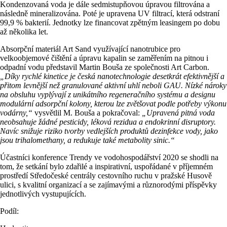
Kondenzovaná voda je dále sedmistupňovou úpravou filtrována a
následně mineralizována. Poté je upravena UV filtrací, která odstraní
99,9 % bakterií. Jednotky lze financovat zpětným leasingem po dobu
až několika let.
Absorpční materiál Art Sand využívající nanotrubice pro
velkoobjemové čištění a úpravu kapalin se zaměřením na pitnou i
odpadní vodu představil Martin Bouša ze společnosti Art Carbon.
„Díky rychlé kinetice je česká nanotechnologie desetkrát efektivnější a
přitom levnější než granulované aktivní uhlí neboli GAU. Nízké nároky
na obsluhu vyplývají z unikátního regeneračního systému a designu
modulární adsorpční kolony, kterou lze zvětšovat podle potřeby výkonu
vodárny,“
vysvětlil M. Bouša a pokračoval:
„Upravená pitná voda
neobsahuje žádné pesticidy, léková rezidua a endokrinní disruptory.
Navíc snižuje riziko tvorby vedlejších produktů dezinfekce vody, jako
jsou trihalomethany, a redukuje také metabolity sinic.“
Účastníci konference Trendy ve vodohospodářství 2020 se shodli na
tom, že setkání bylo zdařilé a inspirativní, uspořádané v příjemném
prostředí Středočeské centrály cestovního ruchu v pražské Husově
ulici, s kvalitní organizací a se zajímavými a různorodými příspěvky
jednotlivých vystupujících.
Podíl: