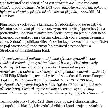
technické možnosti připojení na kanalizaci je ale nutné zohlednit
zásadu proporcionality. Nelze totiž vydat takovéto rozhodnutí, pokud by
bylo zcela zjevně nepřiměřené okolnostem případu,“
vysvětlila M.
Burešová.
Plán rozvoje vodovodů a kanalizací Středočeského kraje se zabývá
řešením zásobování pitnou vodou, vymezením zdrojů povrchových a
podzemních vod uvažovaných pro účely úpravy na pitnou vodu nebo
koncepcí odkanalizování a čištění odpadních vod v daném územním
celku. S dotační politikou Středočeského kraje ve vodním hospodářství
se pojí Středočeský fond životního prostředí a zemědělství a
Středočeský infrastrukturní fond.
„V současné době patříme mezi jediné výrobce výrobníků vody
z vlhkosti vzduchu pro vytváření vlastních zdrojů čisté pitné vody.
S atmosférickými generátory vody lze dosáhnout stoprocentní
nezávislosti na odběru z distribučních sítí pomocí ostrovních systémů,“
sdělil Filip Mikulenka, technický ředitel společnosti Ecoone Europe, a
doplnil:
„Každá jednotka může vyrobit denně 20 až 100 litrů,
v případě těch průmyslových pak od 100 do 20 000 litrů pitné nebo
užitkové vody. Generátory lze nasadit kdekoli a kdykoli a mají
minimální nároky na údržbu, vůbec žádné pak při jejich odstavení.“
Technologie pro výrobu čisté pitné vody využívá charakteristiku
absorpčního chladiče, kde vzdušná vlhkost kondenzuje na výměníku.