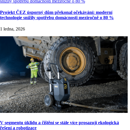
Projekt ČEZ úsporný dům překonal očekávání: moderní
technologie snížily spotřebu domácnosti meziročně o 80 %
1 ledna, 2026
V segmentu úklidu a čištění se stále více prosazují ekologická
řešení a robotizace