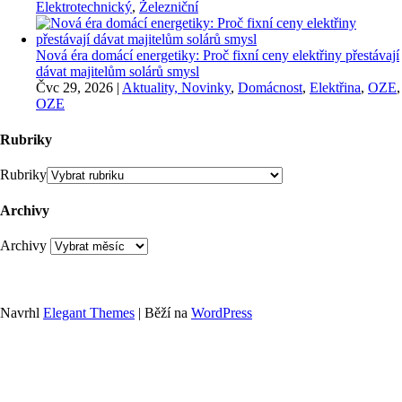
Elektrotechnický
,
Železniční
Nová éra domácí energetiky: Proč fixní ceny elektřiny přestávají
dávat majitelům solárů smysl
Čvc 29, 2026
|
Aktuality, Novinky
,
Domácnost
,
Elektřina
,
OZE
,
OZE
Rubriky
Rubriky
Archivy
Archivy
Navrhl
Elegant Themes
| Běží na
WordPress