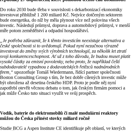
Do roku 2030 bude třeba v souvislosti s dekarbonizací ekonomiky
investovat přibližně 1 200 miliard Kč. Nejvíce dotčeným sektorem
bude energetika, do níž by měla plynout více než polovina všech
investic. Následují průmysl, doprava a automobilový průmysl, v menší
míře potom zemědělství a odpadní hospodářství.
„Je potřeba zdůraznit, že k těmto investicím neexistuje alternativa a
české společnosti si to uvědomují. Pokud nyní nezačnou výrazně
investovat do změny svých výrobních technologií, za několik let ztratí
svoji konkurenceschopnost. Ať už z toho důvodu, že budou muset platit
vysoké částky za emisní povolenky, nebo proto, že například čeští
subdodavatelé vypadnou z dodavatelských řetězců nadnárodních
firem,“
upozorňuje Tomáš Wiedermann, řídící partner společnosti
Boston Consulting Group s tím, že bez dobře cílených investic může
být ohrožena až desetina českého HDP. Proto je podle něj nyní
zapotřebí otevřít věcnou debatu o tom, jak českým firmám pomoci a
jak může Česko tuto situaci využít ve svůj prospěch.
Vodík, baterie do elektromobilů či malé modulární reaktory
můžou do Česka přinést stovky miliard ročně
Studie BCG a Aspen Institute CE identifikuje pět oblastí, ve kterých