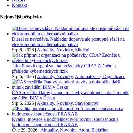
Kontakt
Nejnovější příspěvky
Diesel se nevzdává. Nákladní doprava ale postupně sází i na
elektromobilitu a alternativní paliva
Srp 6, 2026
|
Aktuality, Novinky
,
Silniční
Jak připravit organizaci na požadavky CRA? Začněte u
přehledu kybernetických rizik
Srp 6, 2026
|
Aktuality, Novinky
,
Automatizace, Digitalizace
ČAS rozšířila Datový standard stavby a dokončila další milník
zavádění BIM v Česku
Srp 6, 2026
|
Aktuality, Novinky
,
Stavebnictví
Kvalita, inovace a udržitelnost tvoří rovnici současnosti a
budoucnosti společnosti PRAKAB
Čvc 29, 2026
|
Aktuality, Novinky
,
Atom
,
Elektřina
,