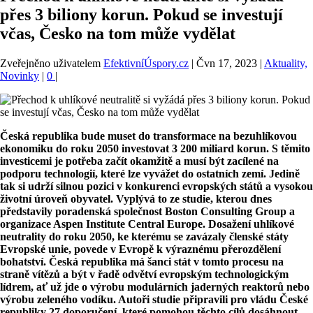
přes 3 biliony korun. Pokud se investují
včas, Česko na tom může vydělat
Zveřejněno uživatelem
EfektivníÚspory.cz
|
Čvn 17, 2023
|
Aktuality,
Novinky
|
0
|
Česká republika bude muset do transformace na bezuhlíkovou
ekonomiku do roku 2050 investovat 3 200 miliard korun. S těmito
investicemi je potřeba začít okamžitě a musí být zacílené na
podporu technologií, které lze vyvážet do ostatních zemí. Jedině
tak si udrží silnou pozici v konkurenci evropských států a vysokou
životní úroveň obyvatel. Vyplývá to ze studie, kterou dnes
představily poradenská společnost Boston Consulting Group a
organizace Aspen Institute Central Europe. Dosažení uhlíkové
neutrality do roku 2050, ke kterému se zavázaly členské státy
Evropské unie, povede v Evropě k výraznému přerozdělení
bohatství. Česká republika má šanci stát v tomto procesu na
straně vítězů a být v řadě odvětví evropským technologickým
lídrem, ať už jde o výrobu modulárních jaderných reaktorů nebo
výrobu zeleného vodíku. Autoři studie připravili pro vládu České
republiky 27 doporučení, které pomohou těchto cílů dosáhnout.