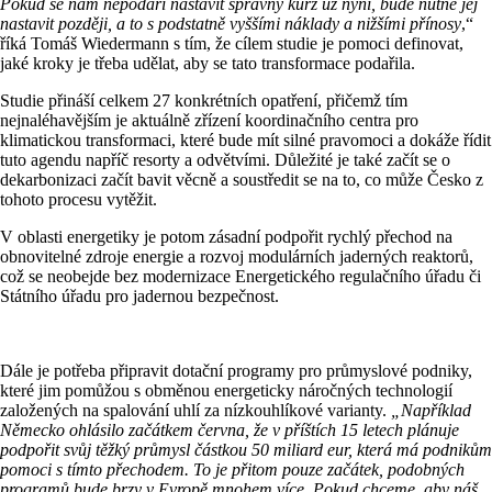
Pokud se nám nepodaří nastavit správný kurz už nyní, bude nutné jej
nastavit později, a to s podstatně vyššími náklady a nižšími přínosy
,“
říká Tomáš Wiedermann s tím, že cílem studie je pomoci definovat,
jaké kroky je třeba udělat, aby se tato transformace podařila.
Studie přináší celkem 27 konkrétních opatření, přičemž tím
nejnaléhavějším je aktuálně zřízení koordinačního centra pro
klimatickou transformaci, které bude mít silné pravomoci a dokáže řídit
tuto agendu napříč resorty a odvětvími. Důležité je také začít se o
dekarbonizaci začít bavit věcně a soustředit se na to, co může Česko z
tohoto procesu vytěžit.
V oblasti energetiky je potom zásadní podpořit rychlý přechod na
obnovitelné zdroje energie a rozvoj modulárních jaderných reaktorů,
což se neobejde bez modernizace Energetického regulačního úřadu či
Státního úřadu pro jadernou bezpečnost.
Dále je potřeba připravit dotační programy pro průmyslové podniky,
které jim pomůžou s obměnou energeticky náročných technologií
založených na spalování uhlí za nízkouhlíkové varianty.
„Například
Německo ohlásilo začátkem června, že v příštích 15 letech plánuje
podpořit svůj těžký průmysl částkou 50 miliard eur, která má podnikům
pomoci s tímto přechodem. To je přitom pouze začátek, podobných
programů bude brzy v Evropě mnohem více. Pokud chceme, aby náš