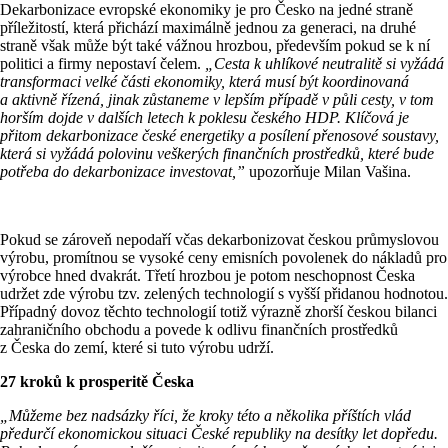
Dekarbonizace evropské ekonomiky je pro Česko na jedné straně
příležitostí, která přichází maximálně jednou za generaci, na druhé
straně však může být také vážnou hrozbou, především pokud se k ní
politici a firmy nepostaví čelem.
„Cesta k uhlíkové neutralitě si vyžádá
transformaci velké části ekonomiky, která musí být koordinovaná
a aktivně řízená, jinak zůstaneme v lepším případě v půli cesty, v tom
horším dojde v dalších letech k poklesu českého HDP. Klíčová je
přitom dekarbonizace české energetiky a posílení přenosové soustavy,
která si vyžádá polovinu veškerých finančních prostředků, které bude
potřeba do dekarbonizace investovat,”
upozorňuje Milan Vašina.
Pokud se zároveň nepodaří včas dekarbonizovat českou průmyslovou
výrobu, promítnou se vysoké ceny emisních povolenek do nákladů pro
výrobce hned dvakrát. Třetí hrozbou je potom neschopnost Česka
udržet zde výrobu tzv. zelených technologií s vyšší přidanou hodnotou.
Případný dovoz těchto technologií totiž výrazně zhorší českou bilanci
zahraničního obchodu a povede k odlivu finančních prostředků
z Česka do zemí, které si tuto výrobu udrží.
27 kroků k prosperitě Česka
„Můžeme bez nadsázky říci, že kroky této a několika příštích vlád
předurčí ekonomickou situaci České republiky na desítky let dopředu.