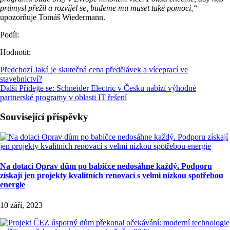
průmysl přežil a rozvíjel se, budeme mu muset také pomoci,“
upozorňuje Tomáš Wiedermann.
Podíl:
Hodnotit:
Předchozí
Jaká je skutečná cena předělávek a víceprací ve
stavebnictví?
Další
Přidejte se: Schneider Electric v Česku nabízí výhodné
partnerské programy v oblasti IT řešení
Související příspěvky
Na dotaci Oprav dům po babičce nedosáhne každý. Podporu
získají jen projekty kvalitních renovací s velmi nízkou spotřebou
energie
10 září, 2023