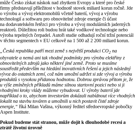
může Česko získat náskok nad zbytkem Evropy a které pro české
firmy představují příležitost v hodnotě stovek miliard korun ročně. Jde
o výrobu a vývoj elektromobilů včetně baterií, vývoj a výrobu
technologií a softwaru pro obnovitelné zdroje energie či účast
na dodavatelském řetězci pro výrobu a vývoj modulárních jaderných
reaktorů. Důležitou roli budou hrát také vodíkové technologie nebo
výroba tepelných čerpadel. Autoři studie odhadují roční tržní potenciál
v těchto segmentech v EU celkově na 1 500 až 2 200 miliard korun.
„Česká republika patří mezi země s největší produkci CO
na
2
obyvatele a nemá ani tak vhodné podmínky pro výrobu elektřiny z
obnovitelných zdrojů jako některé jiné země. Proto se musíme
soustředit především na hledání inovativních řešení a jejich následný
vývoz do ostatních zemí, což nám umožní udržet si zde vývoj a výrobu
produktů s vysokou přidanou hodnotou. Dobrou zprávou přitom je, že
u výše zmíněných příkladů máme silnou startovní pozici nebo si ji
vhodnými kroky vlády můžeme vybudovat. U výroby baterií jde
například o to, abychom investorům dokázali nabídnout více vhodných
lokalit na stavbu továren a umožnili u nich postavit čisté zdroje
energie,“
říká Milan Vašina, výkonný ředitel středoevropské pobočky
Aspen Institute.
Pokud budeme stát stranou, může dojít k dlouhodobé recesi a
ztrátě životní úrovně