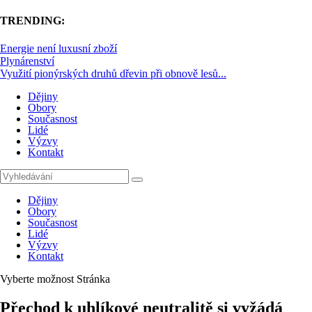
TRENDING:
Energie není luxusní zboží
Plynárenství
Využití pionýrských druhů dřevin při obnově lesů...
Dějiny
Obory
Současnost
Lidé
Výzvy
Kontakt
Dějiny
Obory
Současnost
Lidé
Výzvy
Kontakt
Vyberte možnost Stránka
Přechod k uhlíkové neutralitě si vyžádá