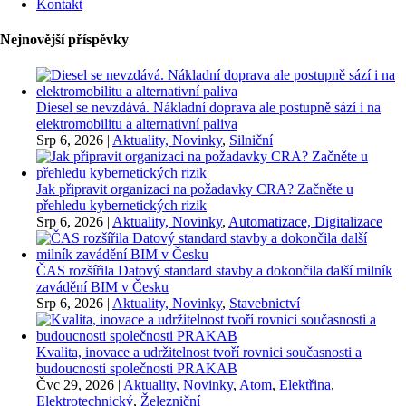
Kontakt
Nejnovější příspěvky
Diesel se nevzdává. Nákladní doprava ale postupně sází i na
elektromobilitu a alternativní paliva
Srp 6, 2026
|
Aktuality, Novinky
,
Silniční
Jak připravit organizaci na požadavky CRA? Začněte u
přehledu kybernetických rizik
Srp 6, 2026
|
Aktuality, Novinky
,
Automatizace, Digitalizace
ČAS rozšířila Datový standard stavby a dokončila další milník
zavádění BIM v Česku
Srp 6, 2026
|
Aktuality, Novinky
,
Stavebnictví
Kvalita, inovace a udržitelnost tvoří rovnici současnosti a
budoucnosti společnosti PRAKAB
Čvc 29, 2026
|
Aktuality, Novinky
,
Atom
,
Elektřina
,
Elektrotechnický
,
Železniční