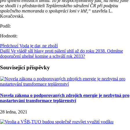
pro splnění emisních limitů. To je nezpochybnitelný fakt, na němž jsme
se shodli i s představiteli Teplárenského sdružení ČR při podpisu
společného memoranda o spolupráci loni v létě,“
uzavřela L.
Kovačovská.
Podíl:
Hodnotit:
Předchozí
Voda je dar, ne zboží
Další
Ve vládě sílí hlasy proti pálení uhlí až do roku 2038. Odmítne
doporučení uhelné komise a schválí rok 2033?
Související příspěvky
Novela zákona o podporovaných zdrojích energie je nezbytná pro
nastartování transformace teplárenství
28 ledna, 2021