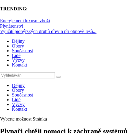
TRENDING:
Energie není luxusní zboží
Plynárenství
Využití pionýrských druhů dřevin při obnově lesů...
Dějiny
Obory
Současnost
Lidé
Výzvy
Kontakt
Dějiny
Obory
Současnost
Lidé
Výzvy
Kontakt
Vyberte možnost Stránka
Plynaři chtějí pomoci k záchraně systémů