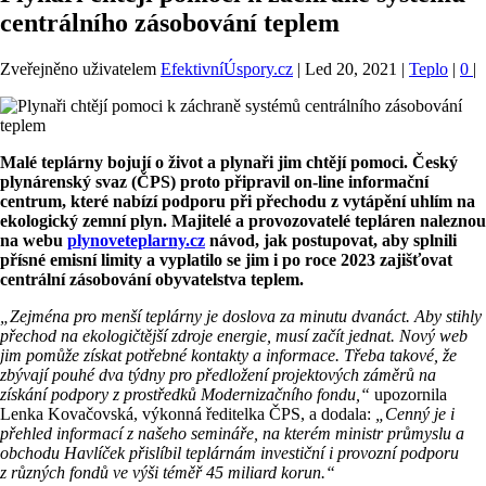
centrálního zásobování teplem
Zveřejněno uživatelem
EfektivníÚspory.cz
|
Led 20, 2021
|
Teplo
|
0
|
Malé teplárny bojují o život a plynaři jim chtějí pomoci.
Český
plynárenský svaz (ČPS) proto připravil on-line informační
centrum, které nabízí podporu při přechodu z vytápění uhlím na
ekologický zemní plyn. Majitelé a provozovatelé tepláren naleznou
na webu
plynoveteplarny.cz
návod, jak postupovat, aby splnili
přísné emisní limity a vyplatilo se jim i po roce 2023 zajišťovat
centrální zásobování obyvatelstva teplem.
„Zejména pro menší teplárny je doslova za minutu dvanáct. Aby stihly
přechod na ekologičtější zdroje energie, musí začít jednat. Nový web
jim pomůže získat potřebné kontakty a informace. Třeba takové, že
zbývají pouhé dva týdny pro předložení projektových záměrů na
získání podpory z prostředků Modernizačního fondu,“
upozornila
Lenka Kovačovská, výkonná ředitelka ČPS, a dodala:
„Cenný je i
přehled informací z našeho semináře, na kterém
ministr průmyslu a
obchodu Havlíček přislíbil
teplárnám
investiční i provozní podporu
z různých fondů ve výši téměř 45 miliard korun.“