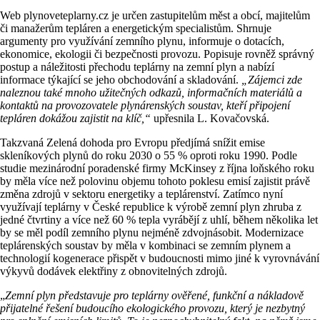
Web plynoveteplarny.cz je určen zastupitelům měst a obcí, majitelům
či manažerům tepláren a energetickým specialistům. Shrnuje
argumenty pro využívání zemního plynu, informuje o dotacích,
ekonomice, ekologii či bezpečnosti provozu. Popisuje rovněž správný
postup a náležitosti přechodu teplárny na zemní plyn a nabízí
informace týkající se jeho obchodování a skladování.
„Zájemci zde
naleznou také mnoho užitečných odkazů, informačních materiálů a
kontaktů na provozovatele plynárenských soustav, kteří připojení
tepláren dokážou zajistit na klíč,“
upřesnila L. Kovačovská.
Takzvaná Zelená dohoda pro Evropu předjímá snížit emise
skleníkových plynů do roku 2030 o 55 % oproti roku 1990. Podle
studie mezinárodní poradenské firmy McKinsey z října loňského roku
by měla více než polovinu objemu tohoto poklesu emisí zajistit právě
změna zdrojů v sektoru energetiky a teplárenství. Zatímco nyní
využívají teplárny v České republice k výrobě zemní plyn zhruba z
jedné čtvrtiny a více než 60 % tepla vyrábějí z uhlí, během několika let
by se měl podíl zemního plynu nejméně zdvojnásobit. Modernizace
teplárenských soustav by měla v kombinaci se zemním plynem a
technologií kogenerace přispět v budoucnosti mimo jiné k vyrovnávání
výkyvů dodávek elektřiny z obnovitelných zdrojů.
„
Zemní plyn představuje pro teplárny ověřené, funkční a nákladově
přijatelné řešení budoucího ekologického provozu, který je nezbytný