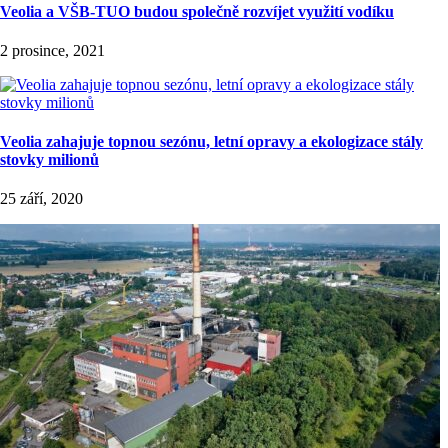
Veolia a VŠB-TUO budou společně rozvíjet využití vodíku
2 prosince, 2021
Veolia zahajuje topnou sezónu, letní opravy a ekologizace stály
stovky milionů
25 září, 2020