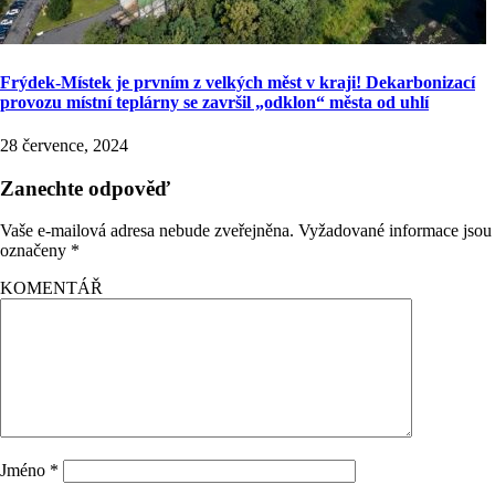
Frýdek-Místek je prvním z velkých měst v kraji! Dekarbonizací
provozu místní teplárny se završil „odklon“ města od uhlí
28 července, 2024
Zanechte odpověď
Vaše e-mailová adresa nebude zveřejněna.
Vyžadované informace jsou
označeny
*
KOMENTÁŘ
Jméno
*