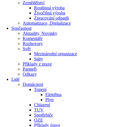
Zemědělství
Rostlinná výroba
Živočišná výroba
Zpracování odpadů
Automatizace, Digitalizace
Současnost
Aktuality, Novinky
Komentáře
Rozhovory
Svět
Mezinárodní organizace
Státy
Příklady z praxe
Partneři
Odkazy
Lidé
Domácnost
Topení
Elektřina
Plyn
Chlazení
TUV
Spotřebiče
OZE
Příklady úspor