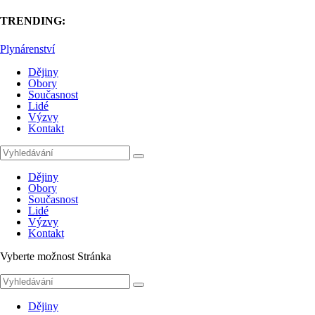
TRENDING:
Plynárenství
Dějiny
Obory
Současnost
Lidé
Výzvy
Kontakt
Dějiny
Obory
Současnost
Lidé
Výzvy
Kontakt
Vyberte možnost Stránka
Dějiny