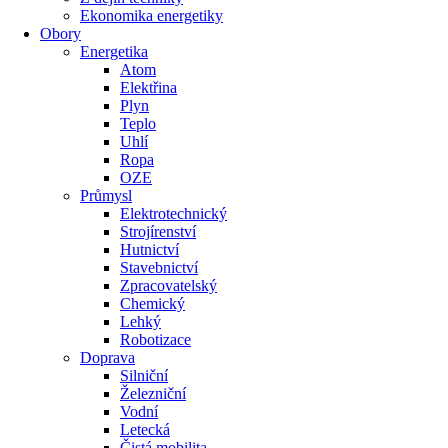
Ekonomika energetiky
Obory
Energetika
Atom
Elektřina
Plyn
Teplo
Uhlí
Ropa
OZE
Průmysl
Elektrotechnický
Strojírenství
Hutnictví
Stavebnictví
Zpracovatelský
Chemický
Lehký
Robotizace
Doprava
Silniční
Železniční
Vodní
Letecká
Čistá mobilita