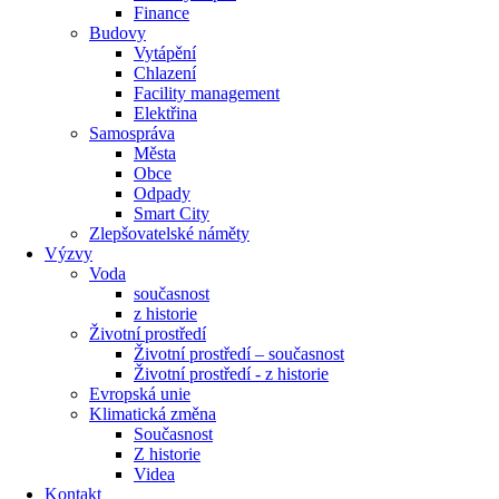
Finance
Budovy
Vytápění
Chlazení
Facility management
Elektřina
Samospráva
Města
Obce
Odpady
Smart City
Zlepšovatelské náměty
Výzvy
Voda
současnost
z historie
Životní prostředí
Životní prostředí – současnost
Životní prostředí ​- z historie
Evropská unie
Klimatická změna
Současnost
Z historie
Videa
Kontakt