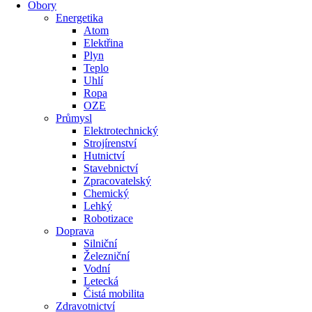
Obory
Energetika
Atom
Elektřina
Plyn
Teplo
Uhlí
Ropa
OZE
Průmysl
Elektrotechnický
Strojírenství
Hutnictví
Stavebnictví
Zpracovatelský
Chemický
Lehký
Robotizace
Doprava
Silniční
Železniční
Vodní
Letecká
Čistá mobilita
Zdravotnictví