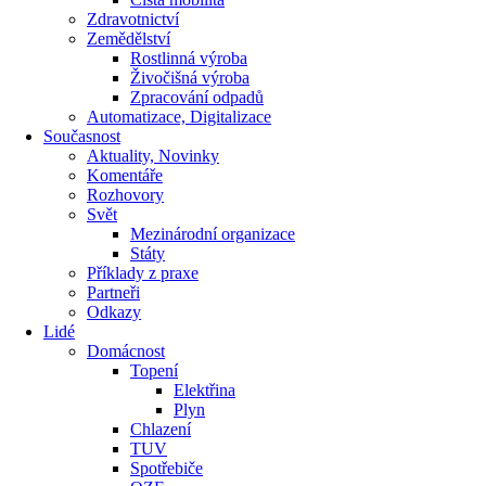
Zdravotnictví
Zemědělství
Rostlinná výroba
Živočišná výroba
Zpracování odpadů
Automatizace, Digitalizace
Současnost
Aktuality, Novinky
Komentáře
Rozhovory
Svět
Mezinárodní organizace
Státy
Příklady z praxe
Partneři
Odkazy
Lidé
Domácnost
Topení
Elektřina
Plyn
Chlazení
TUV
Spotřebiče