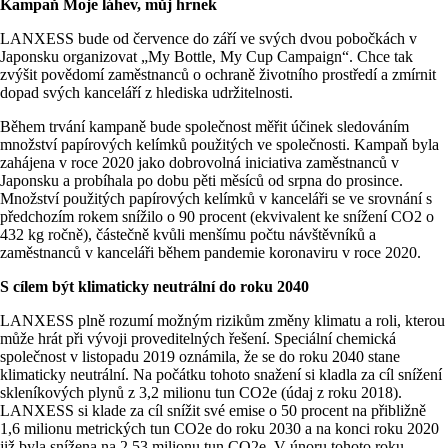
Kampaň Moje láhev, můj hrnek
LANXESS bude od července do září ve svých dvou pobočkách v
Japonsku organizovat „My Bottle, My Cup Campaign“. Chce tak
zvýšit povědomí zaměstnanců o ochraně životního prostředí a zmírnit
dopad svých kanceláří z hlediska udržitelnosti.
Během trvání kampaně bude společnost měřit účinek sledováním
množství papírových kelímků použitých ve společnosti. Kampaň byla
zahájena v roce 2020 jako dobrovolná iniciativa zaměstnanců v
Japonsku a probíhala po dobu pěti měsíců od srpna do prosince.
Množství použitých papírových kelímků v kanceláři se ve srovnání s
předchozím rokem snížilo o 90 procent (ekvivalent ke snížení CO2 o
432 kg ročně), částečně kvůli menšímu počtu návštěvníků a
zaměstnanců v kanceláři během pandemie koronaviru v roce 2020.
S cílem být klimaticky neutrální do roku 2040
LANXESS plně rozumí možným rizikům změny klimatu a roli, kterou
může hrát při vývoji proveditelných řešení. Speciální chemická
společnost v listopadu 2019 oznámila, že se do roku 2040 stane
klimaticky neutrální. Na počátku tohoto snažení si kladla za cíl snížení
skleníkových plynů z 3,2 milionu tun CO2e (údaj z roku 2018).
LANXESS si klade za cíl snížit své emise o 50 procent na přibližně
1,6 milionu metrických tun CO2e do roku 2030 a na konci roku 2020
již byla snížena na 2,53 milionu tun CO2e. V únoru tohoto roku