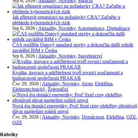
Srp 6, 2026
|
Aktuality, Novinky
,
Silniční
Jak připravit organizaci na požadavky CRA? Začněte u
přehledu kybernetických rizik
Srp 6, 2026
|
Aktuality, Novinky
,
Automatizace, Digitalizace
ČAS rozšířila Datový standard stavby a dokončila další milník
zavádění BIM v Česku
Srp 6, 2026
|
Aktuality, Novinky
,
Stavebnictví
Kvalita, inovace a udržitelnost tvoří rovnici současnosti a
budoucnosti společnosti PRAKAB
Čvc 29, 2026
|
Aktuality, Novinky
,
Atom
,
Elektřina
,
Elektrotechnický
,
Železniční
Nová éra domácí energetiky: Proč fixní ceny elektřiny přestávají
dávat majitelům solárů smysl
Čvc 29, 2026
|
Aktuality, Novinky
,
Domácnost
,
Elektřina
,
OZE
,
OZE
Rubriky