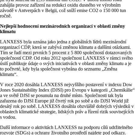
zahájila provoz zařízení na redukci oxidu dusného ve výrobním
závodě v Antverpách v Belgii, což sníží emise CO2 o 150 000 tun
ročně.
Nejlepší hodnocení mezinárodních organizací v oblasti změny
klimatu
LANXESS byla uznána jako jedna z globálních lídrů mezinárodní
organizací CDP, která se zabývá změnou klimatu a dalšími otázkami.
Tím se řadí mezi prvních 5 procent z 5 800 společností dotazovaných
společností CDP. Od roku 2012 společnost LANXESS v rámci svého
úsilí publikuje údaje o svých iniciativách v oblasti změny klimatu a je
to počtvrté, kdy byla společnost vybrána do seznamu „Změna
klimatu“.
V roce 2020 dosáhla LANXESS nejvyššího postavení v indexu Dow
Jones Sustainability Index (DJSI) pro Evropu v kategorii „Chemikálie“
a ve světě DJSI se posunula na druhé místo. Společnosti tak byla
zařazena do DJSI Europe již čtvrtý rok po sobě a do DJSI World již
desátý rok po sobě. LANXESS dosáhla obzvláště dobrých výsledků v
oblastech klimatické strategie, lidských práv a řízení rizik souvisejících
s vodou.
Další informace o aktivitách LANXESS na podporu cílů udržitelného
rozvoje (SDGs) a ochrany životního prostředí najdete pod odkazy.