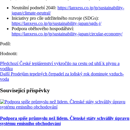
Neutrální podnebí 2040:
https://lanxess.co.jp/jp/sustainability-
japan/climate-neutral/
Iniciativy pro cíle udržitelného rozvoje (SDGs):
https://lanxess.co.jp/jp/sustainability-japan/sgds-j/
Podpora oběhového hospodářství:
https://lanxess.co.jp/jp/sustainability-japan/circular-economy/
Podíl:
Hodnotit:
Předchozí
České teplárenství vykročilo na cestu od uhlí k plynu a
vodíku
Další
Prodejům tepelných čerpadel za loňský rok dominuje vzduch-
voda
Související příspěvky
Podpora spíše průmyslu než lidem. Členské státy schválily úpravu
systému emisního obchodování