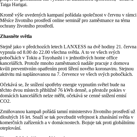
Taiga Harigai.
Kromě výše uvedených kampaní pořádala společnost v červnu v rámci
Měsíce životního prostředí online seminář pro zaměstnance na téma
ochrany životního prostředí.
Zhasněte světla
Stejně jako v předchozích letech LANXESS na dvě hodiny 21. června
vypnula od 8.00 do 22.00 všechna světla. A to ve všech svých
pobočkách v Tokiu a Toyohashi i v jednotlivých home office
kancelářích. Protože mnoho zaměstnanců nadále pracuje z domova
kvůli preventivním opatřením proti šíření nového koronaviru. Stejnou
aktivitu má naplánovanou na 7. července ve všech svých pobočkách.
Očekává se, že snížení spotřeby energie vypnutím světel bude na
těchto dvou místech přibližně 76 kWh denně, a přestože pokles v
domácích kancelářích nelze měřit, očekává se cenné snížení emisí
CO2.
Zmiňovanou kampaň pořádá tamní ministerstvo životního prostředí už
dlouhých 16 let. Snaží se tak povzbudit veřejnost k zhasínání světla v
komerčních zařízeních a v domácnostech. Bojuje tak proti globálnímu
oteplování.