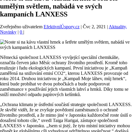
umělým světlem, nabádá ve svých
kampaních LANXESS
Zveřejněno uživatelem
EfektivníÚspory.cz
|
Čvc 2, 2021
|
Aktuality,
Novinky
|
0
|
Německá společnost LANXESS vyvíjející speciální chemikálie,
označila červen jako Měsíc ochrany životního prostředí. Kromě toho
realizuje i řadu ekologických kampaní. První iniciativou je „Kampaň
zaměřená na snižování emisí CO2“, kterou LANXESS provozuje od
roku 2014. Druhou iniciativou je „Kampaň Moje láhev, můj hrnek“,
která bude probíhat ve dvou pobočkách a bude podporovat
zaměstnance v používání jejich vlastních lahví a hrnků. Díky tomu se
sníží množství odpadu papírových kelímků.
„Ochrana klimatu je ústřední součástí strategie společnosti LANXESS.
Je skvělé vidět, že se zvyšuje povědomí zaměstnanců o ochraně
životního prostředí, a že mimo jiné v Japonsku každoročně roste úsilí o
dosažení tohoto cíle,“ uvedl Taiga Harigai, zástupce společnosti
LANXESS v Japonsku. „Jsem si jistý, že tyto místní iniciativy mohou
přispět ke globálnímu cíli vybudovat udržitelnou společnost,“ dodává