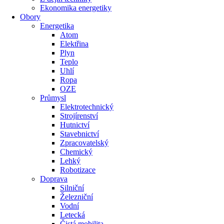
Ekonomika energetiky
Obory
Energetika
Atom
Elektřina
Plyn
Teplo
Uhlí
Ropa
OZE
Průmysl
Elektrotechnický
Strojírenství
Hutnictví
Stavebnictví
Zpracovatelský
Chemický
Lehký
Robotizace
Doprava
Silniční
Železniční
Vodní
Letecká
Čistá mobilita