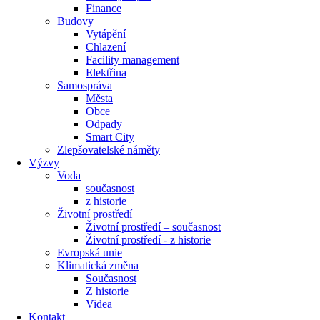
Finance
Budovy
Vytápění
Chlazení
Facility management
Elektřina
Samospráva
Města
Obce
Odpady
Smart City
Zlepšovatelské náměty
Výzvy
Voda
současnost
z historie
Životní prostředí
Životní prostředí – současnost
Životní prostředí ​- z historie
Evropská unie
Klimatická změna
Současnost
Z historie
Videa
Kontakt