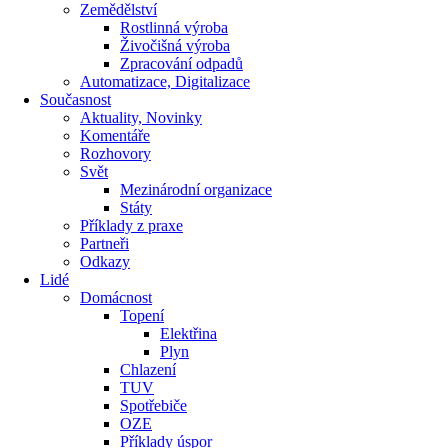
Zemědělství
Rostlinná výroba
Živočišná výroba
Zpracování odpadů
Automatizace, Digitalizace
Současnost
Aktuality, Novinky
Komentáře
Rozhovory
Svět
Mezinárodní organizace
Státy
Příklady z praxe
Partneři
Odkazy
Lidé
Domácnost
Topení
Elektřina
Plyn
Chlazení
TUV
Spotřebiče
OZE
Příklady úspor