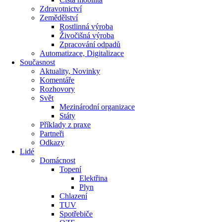
Zdravotnictví
Zemědělství
Rostlinná výroba
Živočišná výroba
Zpracování odpadů
Automatizace, Digitalizace
Současnost
Aktuality, Novinky
Komentáře
Rozhovory
Svět
Mezinárodní organizace
Státy
Příklady z praxe
Partneři
Odkazy
Lidé
Domácnost
Topení
Elektřina
Plyn
Chlazení
TUV
Spotřebiče