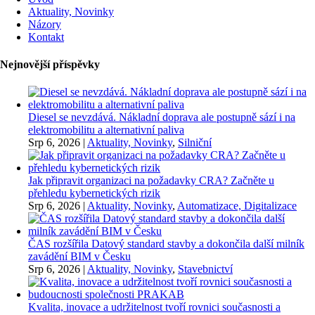
Aktuality, Novinky
Názory
Kontakt
Nejnovější příspěvky
Diesel se nevzdává. Nákladní doprava ale postupně sází i na
elektromobilitu a alternativní paliva
Srp 6, 2026
|
Aktuality, Novinky
,
Silniční
Jak připravit organizaci na požadavky CRA? Začněte u
přehledu kybernetických rizik
Srp 6, 2026
|
Aktuality, Novinky
,
Automatizace, Digitalizace
ČAS rozšířila Datový standard stavby a dokončila další milník
zavádění BIM v Česku
Srp 6, 2026
|
Aktuality, Novinky
,
Stavebnictví
Kvalita, inovace a udržitelnost tvoří rovnici současnosti a