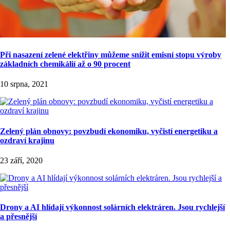
Při nasazení zelené elektřiny můžeme snížit emisní stopu výroby
základních chemikálií až o 90 procent
10 srpna, 2021
Zelený plán obnovy: povzbudí ekonomiku, vyčistí energetiku a
ozdraví krajinu
23 září, 2020
Drony a AI hlídají výkonnost solárních elektráren. Jsou rychlejší
a přesnější