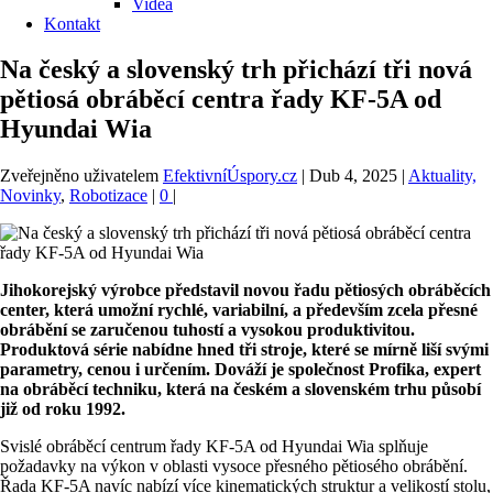
Videa
Kontakt
Na český a slovenský trh přichází tři nová
pětiosá obráběcí centra řady KF-5A od
Hyundai Wia
Zveřejněno uživatelem
EfektivníÚspory.cz
|
Dub 4, 2025
|
Aktuality,
Novinky
,
Robotizace
|
0
|
Jihokorejský výrobce představil novou řadu pětiosých obráběcích
center, která umožní rychlé, variabilní, a především zcela přesné
obrábění se zaručenou tuhostí a vysokou produktivitou.
Produktová série nabídne hned tři stroje, které se mírně liší svými
parametry, cenou i určením. Dováží je společnost Profika, expert
na obráběcí techniku, která na českém a slovenském trhu působí
již od roku 1992.
Svislé obráběcí centrum řady KF-5A od Hyundai Wia splňuje
požadavky na výkon v oblasti vysoce přesného pětiosého obrábění.
Řada KF-5A navíc nabízí více kinematických struktur a velikostí stolu,