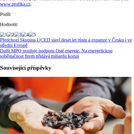
www.profika.cz
.
Podíl:
Hodnotit:
Předchozí
Skupina UCED slaví deset let růstu a expanze v Česku i ve
střední Evropě
Další
MPO posiluje podporu čisté energie. Na energetickou
soběstačnost firem přidává miliardu korun
Související příspěvky