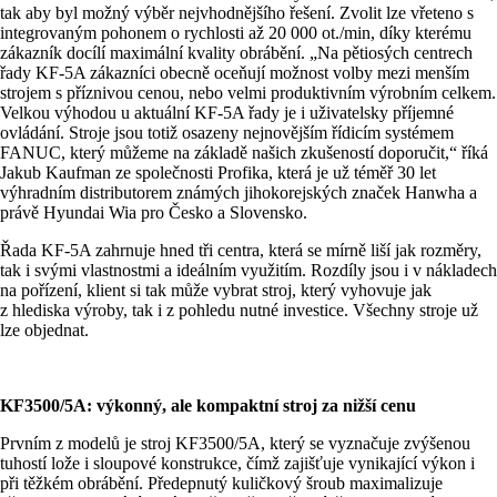
tak aby byl možný výběr nejvhodnějšího řešení. Zvolit lze vřeteno s
integrovaným pohonem o rychlosti až 20 000 ot./min, díky kterému
zákazník docílí maximální kvality obrábění. „Na pětiosých centrech
řady KF-5A zákazníci obecně oceňují možnost volby mezi menším
strojem s příznivou cenou, nebo velmi produktivním výrobním celkem.
Velkou výhodou u aktuální KF-5A řady je i uživatelsky příjemné
ovládání. Stroje jsou totiž osazeny nejnovějším řídicím systémem
FANUC, který můžeme na základě našich zkušeností doporučit,“ říká
Jakub Kaufman ze společnosti Profika, která je už téměř 30 let
výhradním distributorem známých jihokorejských značek Hanwha a
právě Hyundai Wia pro Česko a Slovensko.
Řada KF-5A zahrnuje hned tři centra, která se mírně liší jak rozměry,
tak i svými vlastnostmi a ideálním využitím. Rozdíly jsou i v nákladech
na pořízení, klient si tak může vybrat stroj, který vyhovuje jak
z hlediska výroby, tak i z pohledu nutné investice. Všechny stroje už
lze objednat.
KF3500/5A: výkonný, ale kompaktní stroj za nižší cenu
Prvním z modelů je stroj KF3500/5A, který se vyznačuje zvýšenou
tuhostí lože i sloupové konstrukce, čímž zajišťuje vynikající výkon i
při těžkém obrábění. Předepnutý kuličkový šroub maximalizuje