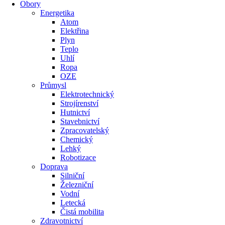
Obory
Energetika
Atom
Elektřina
Plyn
Teplo
Uhlí
Ropa
OZE
Průmysl
Elektrotechnický
Strojírenství
Hutnictví
Stavebnictví
Zpracovatelský
Chemický
Lehký
Robotizace
Doprava
Silniční
Železniční
Vodní
Letecká
Čistá mobilita
Zdravotnictví