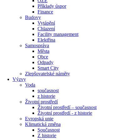
OZE
Příklady úspor
Finance
Budovy
Vytápění
Chlazení
Facility management
Elektřina
Samospráva
Města
Obce
Odpady
Smart City
Zlepšovatelské náměty
Výzvy
Voda
současnost
z historie
Životní prostředí
Životní prostředí – současnost
Životní prostředí ​- z historie
Evropská unie
Klimatická změna
Současnost
Z historie