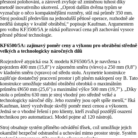
přesnost polohování, a zároveň zvyšuje už zmíněnou tuhost díky
metodě inovativního ukotvení. „Oproti dalším dvěma typům se
vyznačuje o něco kompaktnějšími rozměry, stůl má průměr 350 mm.
Stroj poslouží především na jednodušší pětiosé operace, rozhodně ale
nedělá ústupky v kvalitě obrábění,“ popisuje Kaufman. Argumentem
pro volbu KF3500/5A je nízká pořizovací cena při zachování vysoce
přesné pětiosé technologie.
KF6500/5A: zajímavý poměr ceny a výkonu pro obrábění středně
velkých a technologicky náročných dílů
Rozjezdově atypická osa X modelu KF6500/5A je navržena s
pojezdem 400 mm (15,8″) v záporném směru (vlevo) a 250 mm (9,8″)
v kladném směru (vpravo) od středu stolu. Asymetrie konstrukce
zajišťuje dostatečný pracovní prostor i při plném naklopení osy B. Tato
konstrukce umožňuje stabilní obrábění obrobků o maximálním
průměru Ø650 mm (25,6″) a maximální výšce 500 mm (19,7″). „Díky
stolu o průměru 630 mm je stroj vhodný pro středně velké a
technologicky náročné díly. Jeho rozměry jsou opět spíše menší,“ říká
Kaufman, který vyzdvihuje skvělý poměr mezi cenou a výkonem.
Jedná se o vhodné řešení i pro klienty, kteří zvažují pozdější osazení
technikou pro automatizaci. Model pojme až 120 nástrojů.
Stroj obsahuje systém přímého odvádění třísek, což umožňuje jejich
okamžité bezpečné odstranění a uchování mimo prostor stroje. Systém