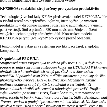
teplotní kompenzace dále zvyšuje přesnost výroby.
KF7300/5A: variabilní stroj určený pro vysokou produktivitu
Technologický vrchol řady KF-5A představuje model KF7300/5A. Jde
o ideální řešení pro nepřetržitou výrobu, která vyžaduje vysokou
produktivitu – disponuje možností rozšíření o automatickou výměnu
palet ve stroji. Stůl o průměru 730 mm navíc umožňuje obrábění
velkých a technologicky náročných dílů. Konstrukce modelu
KF7300/5A je typu „wall-type“ pro vysoce přesné obrábění.
I tento model je vybavený systémem pro likvidaci třísek a teplotní
kompenzací.
O společnosti PROFIKA
Strojírenská firma Profika byla založena již v roce 1992, o čtyři roky
později se stala výhradním zástupcem koncernu HYUNDAI WIA divize
obráběcích a kovoobráběcích strojů pro Českou a Slovenskou
republiku. V polovině roku 2004 rozšířila sortiment o produkty dalšího
jihokorejského výrobce HANWHA Precision Machinery. Kromě
realizace dodávek strojů (tj. CNC soustruhů a vertikálních či
horizontálních obráběcích center) a robotických pracovišť, Profika
svým klientům poskytuje i servis, školení obsluhy, automatizace na
míru, robotické buňky, konzultace a poradenství.
Sídlí v Benátkách nad
Jizerou, servisní a prodejní provozovnu má i na Moravě. Na Slovensku
otevřela v roce 2024 moderní showroom ve městě Kriváň.
Více e na