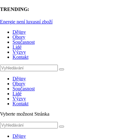
TRENDING:
Energie není luxusní zboží
Dějiny
Obory
Současnost
Lidé
Výzvy
Kontakt
Dějiny
Obory
Současnost
Lidé
Výzvy
Kontakt
Vyberte možnost Stránka
Dějiny