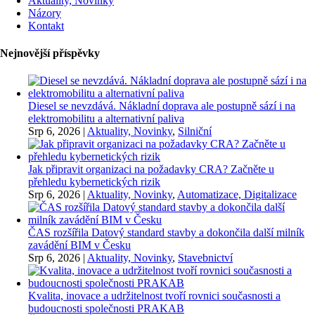
Aktuality, Novinky
Názory
Kontakt
Nejnovější příspěvky
Diesel se nevzdává. Nákladní doprava ale postupně sází i na
elektromobilitu a alternativní paliva
Srp 6, 2026
|
Aktuality, Novinky
,
Silniční
Jak připravit organizaci na požadavky CRA? Začněte u
přehledu kybernetických rizik
Srp 6, 2026
|
Aktuality, Novinky
,
Automatizace, Digitalizace
ČAS rozšířila Datový standard stavby a dokončila další milník
zavádění BIM v Česku
Srp 6, 2026
|
Aktuality, Novinky
,
Stavebnictví
Kvalita, inovace a udržitelnost tvoří rovnici současnosti a
budoucnosti společnosti PRAKAB