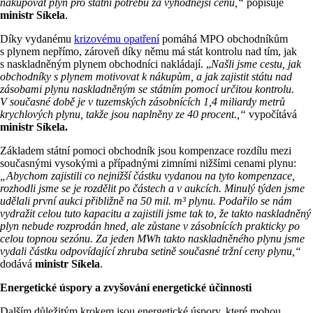
nakupovat plyn pro státní potřebu za výhodnější cenu,“
popisuje
ministr Síkela
.
Díky vydanému
krizovému opatření
pomáhá MPO obchodníkům
s plynem nepřímo, zároveň díky němu má stát kontrolu nad tím, jak
s naskladněným plynem obchodníci nakládají. „
Našli jsme cestu, jak
obchodníky s plynem motivovat k nákupům, a jak zajistit státu nad
zásobami plynu naskladněným se státním pomocí určitou kontrolu.
V současné době je v tuzemských zásobnících 1,4 miliardy metrů
krychlových plynu, takže jsou naplněny ze 40 procent.,“
vypočítává
ministr Síkela.
Základem státní pomoci obchodník jsou kompenzace rozdílu mezi
současnými vysokými a případnými zimními nižšími cenami plynu:
„Abychom zajistili co nejnižší částku vydanou na tyto kompenzace,
rozhodli jsme se je rozdělit po částech a v aukcích. Minulý týden jsme
udělali první aukci přibližně na 50 mil. m³ plynu. Podařilo se nám
vydražit celou tuto kapacitu a zajistili jsme tak to, že takto naskladněný
plyn nebude rozprodán hned, ale zůstane v zásobnících prakticky po
celou topnou sezónu. Za jeden MWh takto naskladněného plynu jsme
vydali částku odpovídající zhruba setině současné tržní ceny plynu,“
dodává
ministr Síkela
.
Energetické úspory a zvyšování energetické účinnosti
Dalším důležitým krokem jsou energetické úspory, které mohou