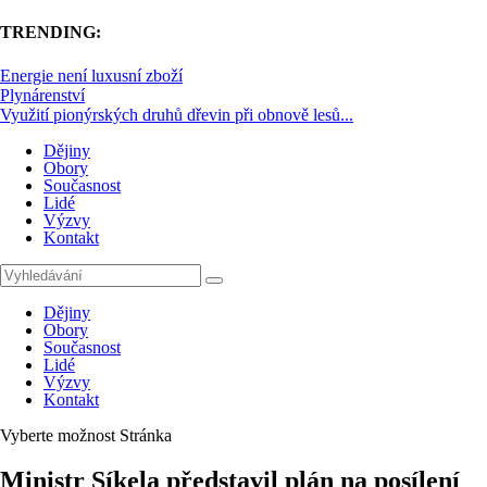
TRENDING:
Energie není luxusní zboží
Plynárenství
Využití pionýrských druhů dřevin při obnově lesů...
Dějiny
Obory
Současnost
Lidé
Výzvy
Kontakt
Dějiny
Obory
Současnost
Lidé
Výzvy
Kontakt
Vyberte možnost Stránka
Ministr Síkela představil plán na posílení