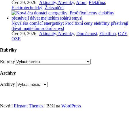
Čvc 29, 2026
|
Aktuality, Novinky
,
Atom
,
Elektřina
,
Elektrotechnický
,
Železniční
Nová éra domácí energetiky: Proč fixní ceny elektřiny přestávají
dávat majitelům solárů smysl
Čvc 29, 2026
|
Aktuality, Novinky
,
Domácnost
,
Elektřina
,
OZE
,
OZE
Rubriky
Rubriky
Archivy
Archivy
Navrhl
Elegant Themes
| Běží na
WordPress