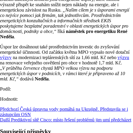
výrazně přispět ke snahám snížit nejen náklady na energie, ale i
energetickou závislost na Rusku.
„Našim cílem je s úsporami energií
co nejvíce pomoci jak firmám, tak jednotlivcům. Prostřednictvím
energetických konzultačních a informačních středisek EKIS
poskytujeme bezplatné poradenství v oblasti energetických úspor pro
domácnosti, podniky a obce,“
říká
náměstek pro energetiku René
Neděla
.
Úspor lze dosáhnout také prostřednictvím investic do zvyšování
energetické účinnosti. Od začátku května MPO vypsalo nové dotační
výzvy
na modernizaci teplárenských sítí za 1,66 mld. Kč nebo
výzvu
na renovace veřejného osvětlení pro obce v hodnotě 1,7 mld. Kč.
„
V průběhu července chystá MPO velkou výzvu na podporu
energetických úspor v podnicích, v rámci které je připraveno až 10
mld. Kč,“
dodává
Neděla
.
Podíl:
Hodnotit:
Předchozí
Česká úpravna vody pomáhá na Ukrajině. Představila se i
zástupcům OSN
Další
Prediktivní sítě Cisco: místo řešení problémů jim umí předcházet
Související příspěvky