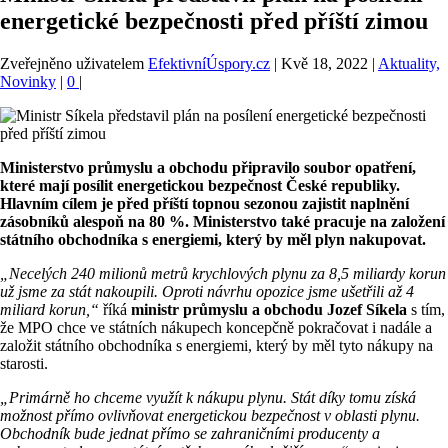
energetické bezpečnosti před příští zimou
Zveřejněno uživatelem
EfektivníÚspory.cz
|
Kvě 18, 2022
|
Aktuality,
Novinky
|
0
|
Ministerstvo průmyslu a obchodu připravilo soubor opatření,
které mají posílit energetickou bezpečnost České republiky.
Hlavním cílem je před příští topnou sezonou zajistit naplnění
zásobníků alespoň na 80 %. Ministerstvo také pracuje na založení
státního obchodníka s energiemi, který by měl plyn nakupovat.
„Necelých 240 milionů metrů krychlových plynu za 8,5 miliardy korun
už jsme za stát nakoupili. Oproti návrhu opozice jsme ušetřili až 4
miliard korun,“
říká
ministr průmyslu a obchodu Jozef Síkela
s tím,
že MPO chce ve státních nákupech koncepčně pokračovat i nadále a
založit státního obchodníka s energiemi, který by měl tyto nákupy na
starosti.
„
Primárně ho chceme využít k nákupu plynu. Stát díky tomu získá
možnost přímo ovlivňovat energetickou bezpečnost v oblasti plynu
.
Obchodník bude jednat přímo se zahraničními producenty a