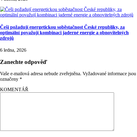
Češi požadují energetickou soběstačnost České republiky, za
optimální považují kombinaci jaderné energie a obnovitelných
zdrojů
6 ledna, 2026
Zanechte odpověď
Vaše e-mailová adresa nebude zveřejněna.
Vyžadované informace jsou
označeny
*
KOMENTÁŘ