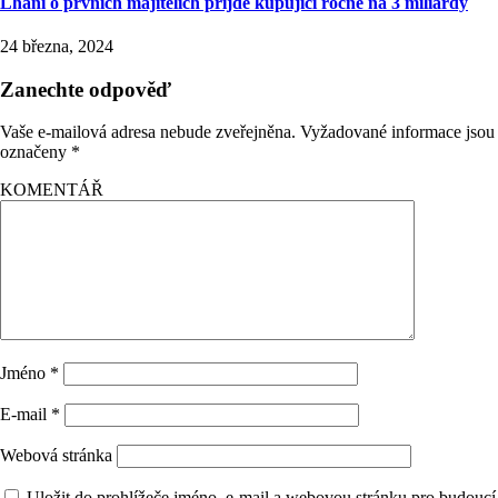
Lhaní o prvních majitelích přijde kupující ročně na 3 miliardy
24 března, 2024
Zanechte odpověď
Vaše e-mailová adresa nebude zveřejněna.
Vyžadované informace jsou
označeny
*
KOMENTÁŘ
Jméno
*
E-mail
*
Webová stránka
Uložit do prohlížeče jméno, e-mail a webovou stránku pro budoucí