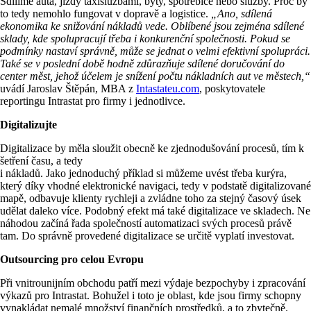
Sdílíme auta, jízdy taxislužbami, byty, spotřebiče nebo služby. Proč by
to tedy nemohlo fungovat v dopravě a logistice.
„Ano, sdílená
ekonomika ke snižování nákladů vede. Oblíbené jsou zejména sdílené
sklady, kde spolupracují třeba i konkurenční společnosti. Pokud se
podmínky nastaví správně, může se jednat o velmi efektivní spolupráci.
Také se v poslední době hodně zdůrazňuje sdílené doručování do
center měst, jehož účelem je snížení počtu nákladních aut ve městech,“
uvádí Jaroslav Štěpán, MBA z
Intastateu.com
, poskytovatele
reportingu Intrastat pro firmy i jednotlivce.
Digitalizujte
Digitalizace by měla sloužit obecně ke zjednodušování procesů, tím k
šetření času, a tedy
i nákladů. Jako jednoduchý příklad si můžeme uvést třeba kurýra,
který díky vhodné elektronické navigaci, tedy v podstatě digitalizované
mapě, odbavuje klienty rychleji a zvládne toho za stejný časový úsek
udělat daleko více. Podobný efekt má také digitalizace ve skladech. Ne
náhodou začíná řada společností automatizaci svých procesů právě
tam. Do správně provedené digitalizace se určitě vyplatí investovat.
Outsourcing pro celou Evropu
Při vnitrounijním obchodu patří mezi výdaje bezpochyby i zpracování
výkazů pro Intrastat. Bohužel i toto je oblast, kde jsou firmy schopny
vynakládat nemalé množství finančních prostředků, a to zbytečně.