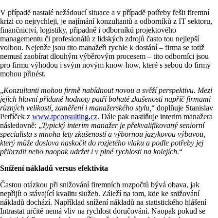
V případě nastalé nežádoucí situace a v případě potřeby řešit firemní
krizi co nejrychleji, je najímání konzultantů a odborníků z IT sektoru,
finančnictví, logistiky, případně i odborníků projektového
managementu či profesionálů z lidských zdrojů často tou nejlepší
volbou. Nejenže jsou tito manažeři rychle k dostání – firma se totiž
nemusí zaobírat dlouhým výběrovým procesem – tito odborníci jsou
pro firmu výhodou i svým novým know-how, které s sebou do firmy
mohou přinést.
„
Konzultanti mohou firmě nabídnout novou a svěží perspektivu. Mezi
jejich hlavní přidané hodnoty patří bohaté zkušenosti napříč firmami
různých velikostí, zaměření i manažerského stylu,
“ doplňuje Stanislav
Petříček z
www.tpconsulting.cz
. Dále pak nastiňuje interim manažera
následovně: „
Typický interim manažer je překvalifikovaný seniorní
specialista s mnoha lety zkušeností a výbornou jazykovou výbavou,
který může doslova naskočit do rozjetého vlaku a podle potřeby jej
přibrzdit nebo naopak udržet i v plné rychlosti na kolejích.
“
Snížení nákladů versus efektivita
Častou otázkou při snižování firemních rozpočtů bývá obava, jak
nepřijít o stávající kvalitu služeb. Záleží na tom, kde ke snižování
nákladů dochází. Například snížení nákladů na statistického hlášení
Intrastat určitě nemá vliv na rychlost doručování. Naopak pokud se