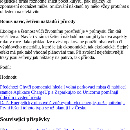
logistická firma rozhodne snížit počet kurýrů, pak logicky ke
zpomalení docházet může. Snižování nákladů by mělo vždy probíhat s
ohledem na efektivitu.
Bonus navíc, šetření nákladů i přírody
Ekologie a šetrnost vůči životnímu prostředí je v průmyslu čím dál
větší téma. Navíc i v rámci šetření nákladů mohou jít tyto dva aspekty
ruku v ruce. Jako příklad lze uvést opakované použití obalového či
výplňového materiálu, které je jak ekonomické, tak ekologické. Stejný
efekt má pak také vhodné plánování tras. Při zvolení nejefektivnější
trasy jsou šetřeny jak náklady na palivo, tak příroda.
Podíl:
Hodnotit:
Předchozí
Chytří pomocníci hledají volná parkovací místa či nabíjecí
stanice Aplikace ChargeUp a Zaparkuj.to od Unicornu pomáhají
řidičům i vedení města
Další
Energeticky plusové čtvrtě vyrobí více energie, než spotřebují.
První řešení tohoto typu se už plánují i v Česku
Související příspěvky