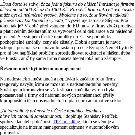
„
Dost často se stává, že za jednu fakturu do hlášení Intrastat je firmám
účtováno od 500 Kč až do 1000 Kč. Pro větší firmu tak celková částka
může být až neúměrně vysoká. Mysleme na to, že snižování nákladů
přinese vždy konkurenční výhodu,”
vysvětluje Jaroslav Štěpán. Proč
tomu tak je? V době před vstupem do EU musely firmy zboží proclívat
a platit celním deklarantům za vytvoření celní deklarace a za následné
proclení. Se vstupem České republiky do EU se podmínky
pochopitelně změnily, ceny ale zůstaly. Dobrá agentura je navíc
schopná postarat se o správu Intrastatu po celé Evropě. Neměl by tedy
pro ni být například problém zprostředkovat registraci a hlášení třeba
ve Finsku, aniž by sama firma musela hledat lokálního zástupce.
Řešením může být interim management
Na nedostatek zaměstnanců a poptávku k začátku roku firmy
reagovaly navyšujícími se mzdami a nadstandardními benefity.
S nástupem koronaviru se však situace změnila, výroba byla
pozastavená a firmy od nabírání nových zaměstnanců přešly
k propouštění těch dosavadních. To platí i pro automotive sektor.
„
Automobilový průmysl je v České republice jedním z
hlavních tahounů zaměstnanosti
,“ doplňuje Stanislav Petříček,
spoluzakladatel společnosti
TP Consulting
, která se věnuje a
specializuje na interim management zejména v automobilovém
průmyslu.