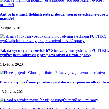
Aut ve firemních flotilách ještě přibude, jsou přesvědčeni evropští
manažeři
24 října, 2019
Jak na výtluky na vozovkách? S inovativním systémem FUTTEC,
využívajícím mikrovlny pro preventivní a trvalé opravy
1 května, 2023
Přímé spojení s Čínou po silnici představuje zajímavou alternativu
13 června, 2021