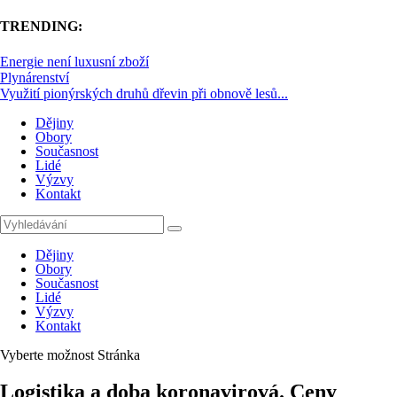
TRENDING:
Energie není luxusní zboží
Plynárenství
Využití pionýrských druhů dřevin při obnově lesů...
Dějiny
Obory
Současnost
Lidé
Výzvy
Kontakt
Dějiny
Obory
Současnost
Lidé
Výzvy
Kontakt
Vyberte možnost Stránka
Logistika a doba koronavirová. Ceny