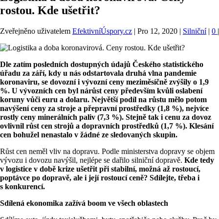
rostou. Kde ušetřit?
Zveřejněno uživatelem
EfektivníÚspory.cz
|
Pro 12, 2020
|
Silniční
|
0
|
Dle zatím posledních dostupných údajů Českého statistického
úřadu za září, kdy u nás odstartovala druhá vlna pandemie
koronaviru, se dovozní i vývozní ceny meziměsíčně zvýšily o 1,9
%. U vývozních cen byl nárůst ceny především kvůli oslabení
koruny vůči euru a dolaru. Největší podíl na růstu mělo potom
navýšení ceny za stroje a přepravní prostředky (1,8 %), nejvíce
rostly ceny minerálních paliv (7,3 %). Stejně tak i cenu za dovoz
ovlivnil růst cen strojů a dopravních prostředků (1,7 %). Klesání
cen bohužel nenastalo v žádné ze sledovaných skupin.
Růst cen neměl vliv na dopravu. Podle ministerstva dopravy se objem
vývozu i dovozu navýšil, nejlépe se dařilo silniční dopravě.
Kde tedy
v logistice v době krize ušetřit při stabilní, možná až rostoucí,
poptávce po dopravě, ale i její rostoucí ceně?
Sdílejte, třeba i
s konkurencí.
Sdílená ekonomika zažívá boom ve všech oblastech