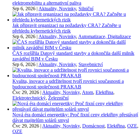
elektromobilitu a alternativní paliva
Srp 6, 2026
|
Aktuality, Novinky
,
Silniční
Jak připravit organizaci na požadavky CRA? Začněte u
přehledu kybernetických rizik
Srp 6, 2026
|
Aktuality, Novinky
,
Automatizace, Digitalizace
ČAS rozšířila Datový standard stavby a dokončila další milník
zavádění BIM v Česku
Srp 6, 2026
|
Aktuality, Novinky
,
Stavebnictví
Kvalita, inovace a udržitelnost tvoří rovnici současnosti a
budoucnosti společnosti PRAKAB
Čvc 29, 2026
|
Aktuality, Novinky
,
Atom
,
Elektřina
,
Elektrotechnický
,
Železniční
Nová éra domácí energetiky: Proč fixní ceny elektřiny přestávají
dávat majitelům solárů smysl
Čvc 29, 2026
|
Aktuality, Novinky
,
Domácnost
,
Elektřina
,
OZE
,
OZE