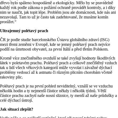
dřevo bylo spáleno hospodárně a ekologicky. Mělo by se pravidelně
každý rok podle zákona o požární ochraně provádět kontroly, a i díky
nim se naučit, jak topit lépe. Problém jsou ale domácnosti, kde nás ani
nezavolají. Tam to už je často tak zadehtované, že musíme komín
prorážet.“
Ultrajemný polétavý prach
ČR je podle studie barcelonského Ústavu globálního zdraví (ISG)
mezi třemi zeměmi v Evropě, kde se jemný polétavý prach nejvíce
podílí na úmrtnosti obyvatel, za první Itálií a před třetím Polskem.
Kromě více znečistěného ovzduší se také zvyšují hodnoty škodlivých
látek v poletavém prachu. Polétavý prach a celkově znečištěný vzduch
tak u lidí všech věkových kategorií může vyvolat i závažné dýchací
problémy vedoucí až k astmatu či různým plicním chorobám včetně
rakoviny plic.
Polétavý prach je na první pohled neviditelný, vznáší se ve vzduchu
několik hodin a ty nejmenší částice někdy i několik týdnů. Větší
částice prachu zachytí naše nosní sliznice, ty menší až naše průdušky a
celé dýchací ústrojí.
Jak situaci zlepšit?