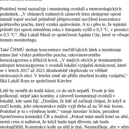
Podobný trend naznačuje i monitoring ovzduší a meteorologických
podmínek. „V oblastech rodinných zástaveb letos sledujeme oproti
minulé topné sezóně průměrně pětiprocentní navýšení koncentrace
polétavého prachu, který vzniká spalováním. A to i přes to, že teplotní
průměr byl oproti minulému roku v listopadu vyšší o 0,3 °C, v prosinci
o 0,5 °C“, říká Lukáš Musil ze společnosti Agdata City, které se věnuje
tomuto monitoringu.
Také ČHMÚ sleduje koncentrace znečišťujících látek a monitoruje
mimo jiné výskyt polétavého prachu, rakovinotvorného
benzo(a)pyrenu a těžkých kovů. „V malých obcích je dominantním
zdrojem benzo(a)pyrenu v ovzduší lokální vytápění domácností, které
se v letech 2017 až 2021 dlouhodobě zlepšovalo ve většině
sledovaných obcí. V letošní zimě ale přišlo zhoršení kvality vytápění,“
říká Lukáš Rom ze společnosti Kärcher.
Lidé by neměli do kotlů házet, co do nich nepatří. Trvale je tím
poškozují, stejně jako komíny, a zároveň kontaminují ovzduší v
lokalitě, kde sami žijí. „Doufám, že lidé už začínají chápat, že když si
zničí komín, jeho rekonstrukce může vyjít třeba až na 50 tisíc korun.
Podobné je to s výměnou kotle,“ varuje Jaroslav Schön, prezident
Společenstva kominíků ČR a dodává: „Pokud mám starší kotel na uhlí,
nemá cenu si nalhávat, že když budu topit dřevem, tak budu
ekologičtější. Konstrukce kotle na uhlí je jiná. Neumožňuje, aby v něm