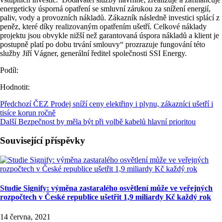
energeticky úsporná opatření se smluvní zárukou za snížení energií,
paliv, vody a provozních nákladů. Zákazník následně investici splácí z
peněz, které díky realizovaným opatřením ušetří. Celkové náklady
projektu jsou obvykle nižší než garantovaná úspora nákladů a klient je
postupně platí po dobu trvání smlouvy“ prozrazuje fungování této
služby Jiří Vágner, generální ředitel společnosti SSI Energy.
Podíl:
Hodnotit:
Předchozí
ČEZ Prodej sníží ceny elektřiny i plynu, zákazníci ušetří i
tisíce korun ročně
Další
Bezpečnost by měla být při volbě kabelů hlavní prioritou
Související příspěvky
Studie Signify: výměna zastaralého osvětlení může ve veřejných
rozpočtech v České republice ušetřit 1,9 miliardy Kč každý rok
14 června, 2021