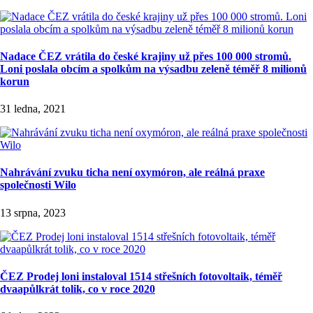
Nadace ČEZ vrátila do české krajiny už přes 100 000 stromů.
Loni poslala obcím a spolkům na výsadbu zeleně téměř 8 milionů
korun
31 ledna, 2021
Nahrávání zvuku ticha není oxymóron, ale reálná praxe
společnosti Wilo
13 srpna, 2023
ČEZ Prodej loni instaloval 1514 střešních fotovoltaik, téměř
dvaapůlkrát tolik, co v roce 2020