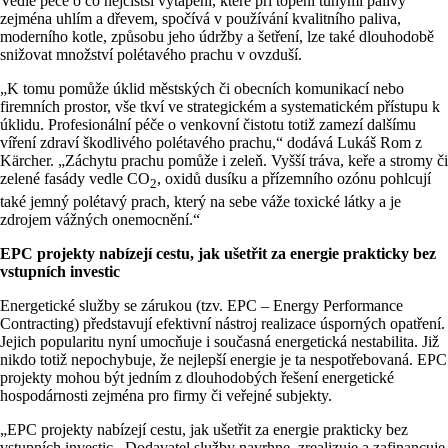
Vedle péče o co nejčistší vytápění, které při topení tuhými palivy
zejména uhlím a dřevem, spočívá v používání kvalitního paliva,
moderního kotle, způsobu jeho údržby a šetření, lze také dlouhodobě
snižovat množství polétavého prachu v ovzduší.
„K tomu pomůže úklid městských či obecních komunikací nebo
firemních prostor, vše tkví ve strategickém a systematickém přístupu k
úklidu. Profesionální péče o venkovní čistotu totiž zamezí dalšímu
víření zdraví škodlivého polétavého prachu,“ dodává Lukáš Rom z
Kärcher. „Záchytu prachu pomůže i zeleň. Vyšší tráva, keře a stromy či
zelené fasády vedle CO
, oxidů dusíku a přízemního ozónu pohlcují
2
také jemný polétavý prach, který na sebe váže toxické látky a je
zdrojem vážných onemocnění.“
EPC projekty nabízejí cestu, jak ušetřit za energie prakticky bez
vstupních investic
Energetické služby se zárukou (tzv. EPC – Energy Performance
Contracting) představují efektivní nástroj realizace úsporných opatření.
Jejich popularitu nyní umocňuje i současná energetická nestabilita. Již
nikdo totiž nepochybuje, že nejlepší energie je ta nespotřebovaná. EPC
projekty mohou být jedním z dlouhodobých řešení energetické
hospodárnosti zejména pro firmy či veřejné subjekty.
„EPC projekty nabízejí cestu, jak ušetřit za energie prakticky bez
vstupních investic. Dodavatel služby navrhne, zrealizuje a zafinancuje