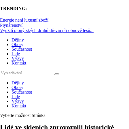
TRENDING:
Energie není luxusní zboží
Plynárenství
Využití pionýrských druhů dřevin při obnově lesů...
Dějiny
Obory
Současnost
Lidé
Výzvy
Kontakt
Dějiny
Obory
Současnost
Lidé
Výzvy
Kontakt
Vyberte možnost Stránka
Lidé ve sklepích zprovoznili historické