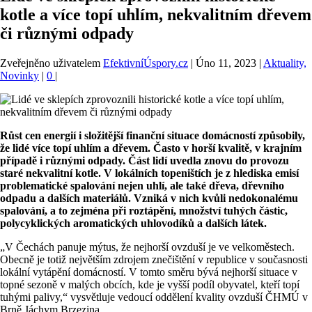
kotle a více topí uhlím, nekvalitním dřevem
či různými odpady
Zveřejněno uživatelem
EfektivníÚspory.cz
|
Úno 11, 2023
|
Aktuality,
Novinky
|
0
|
Růst cen energií i složitější finanční situace domácností způsobily,
že lidé více topí uhlím a dřevem. Často v horší kvalitě, v krajním
případě i různými odpady. Část lidí uvedla znovu do provozu
staré nekvalitní kotle. V lokálních topeništích je z hlediska emisí
problematické spalování nejen uhlí, ale také dřeva, dřevního
odpadu a dalších materiálů. Vzniká v nich kvůli nedokonalému
spalování, a to zejména při roztápění, množství tuhých částic,
polycyklických aromatických uhlovodíků a dalších látek.
„V Čechách panuje mýtus, že nejhorší ovzduší je ve velkoměstech.
Obecně je totiž největším zdrojem znečištění v republice v současnosti
lokální vytápění domácností. V tomto směru bývá nejhorší situace v
topné sezoně v malých obcích, kde je vyšší podíl obyvatel, kteří topí
tuhými palivy,“ vysvětluje vedoucí oddělení kvality ovzduší ČHMÚ v
Brně Jáchym Brzezina.