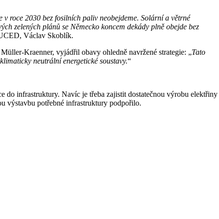
 v roce 2030 bez fosilních paliv neobejdeme. Solární a větrné
í svých zelených plánů se Německo koncem dekády plně obejde bez
y UCED, Václav Skoblík.
üller-Kraenner, vyjádřil obavy ohledně navržené strategie: „
Tato
limaticky neutrální energetické soustavy.
“
 infrastruktury. Navíc je třeba zajistit dostatečnou výrobu elektřiny
u výstavbu potřebné infrastruktury podpořilo.