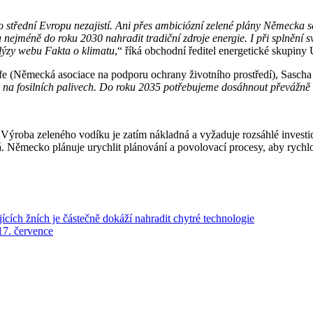
 střední Evropu nezajistí. Ani přes ambiciózní zelené plány Německa se
 nejméně do roku 2030 nahradit tradiční zdroje energie. I při splněn
nalýzy webu Fakta o klimatu
,“ říká obchodní ředitel energetické skupin
e (Německá asociace na podporu ochrany životního prostředí), Sascha M
 na fosilních palivech. Do roku 2035 potřebujeme dosáhnout převážně k
ba zeleného vodíku je zatím nákladná a vyžaduje rozsáhlé investice do
. Německo plánuje urychlit plánování a povolovací procesy, aby rychlo
jících žních je částečně dokáží nahradit chytré technologie
17. července