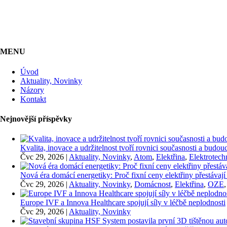
MENU
Úvod
Aktuality, Novinky
Názory
Kontakt
Nejnovější příspěvky
Kvalita, inovace a udržitelnost tvoří rovnici současnosti a bu
Čvc 29, 2026
|
Aktuality, Novinky
,
Atom
,
Elektřina
,
Elektrotech
Nová éra domácí energetiky: Proč fixní ceny elektřiny přestávají
Čvc 29, 2026
|
Aktuality, Novinky
,
Domácnost
,
Elektřina
,
OZE
Europe IVF a Innova Healthcare spojují síly v léčbě neplodnosti
Čvc 29, 2026
|
Aktuality, Novinky