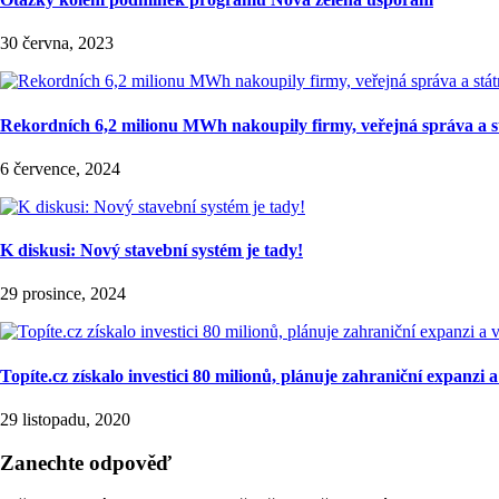
30 června, 2023
Rekordních 6,2 milionu MWh nakoupily firmy, veřejná správa a s
6 července, 2024
K diskusi: Nový stavební systém je tady!
29 prosince, 2024
Topíte.cz získalo investici 80 milionů, plánuje zahraniční expanzi a
29 listopadu, 2020
Zanechte odpověď