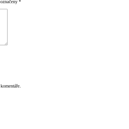
u označeny
*
 komentáře.