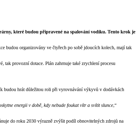
árny, které budou připravené na spalování vodíku. Tento krok je
ce budou organizovány ve čtyřech po sobě jdoucích kolech, mají tak
é, tak provozní dotace. Plán zahrnuje také zrychlení procesu
dík budou hrát důležitou roli při vyrovnávání výkyvů v dodávkách
ytne energii v době, kdy nebude foukat vítr a svítit slunce
,“
ánuje do roku 2030 výrazně zvýšit podíl obnovitelných zdrojů na