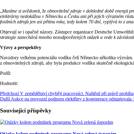
„
Musíme si uvědomit, že obnovitelné zdroje v dohledné době energii pro
elektrárny nedokážou v Německu a Česku ani při jejich výrazném růstu
fosilních zdrojů jen asi pětinu roku, tedy kolem 70 dní, vyplývá to z a
Objevují se i opačné názory. Zástupce organizace Deutsche Umwelthilf
strategie zanechává mnoho nezodpovězených otázek a vede k závislosti
Výzvy a perspektivy
Navzdory velkému potenciálu vodíku čelí Německo několika výzvám. Výro
z obnovitelných zdrojů, aby byla produkce vodíku skutečně ekologická
Podíl:
Hodnotit:
Předchozí
V zemědělství chybějí pracovníci. Naštěstí při právě probíha
Další
Aukce na provozní podporu elektřiny z kogenerace odstartovala 
Související příspěvky
Otázky kolem podmínek programu Nová zelená úsporám