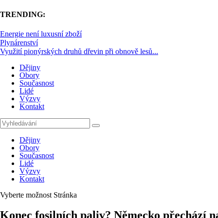
TRENDING:
Energie není luxusní zboží
Plynárenství
Využití pionýrských druhů dřevin při obnově lesů...
Dějiny
Obory
Současnost
Lidé
Výzvy
Kontakt
Dějiny
Obory
Současnost
Lidé
Výzvy
Kontakt
Vyberte možnost Stránka
Konec fosilních paliv? Německo přechází n