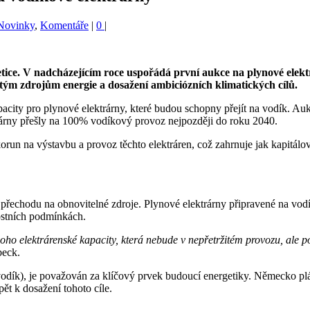
 Novinky
,
Komentáře
|
0
|
ce. V nadcházejícím roce uspořádá první aukce na plynové elektr
čistým zdrojům energie a dosažení ambiciózních klimatických cílů.
ity pro plynové elektrárny, které budou schopny přejít na vodík. Auk
ektrárny přešly na 100% vodíkový provoz nejpozději do roku 2040.
run na výstavbu a provoz těchto elektráren, což zahrnuje jak kapitálov
ho přechodu na obnovitelné zdroje. Plynové elektrárny připravené na vo
nostních podmínkách.
 elektrárenské kapacity, která nebude v nepřetržitém provozu, ale posk
beck.
vodík), je považován za klíčový prvek budoucí energetiky. Německo pl
ět k dosažení tohoto cíle.