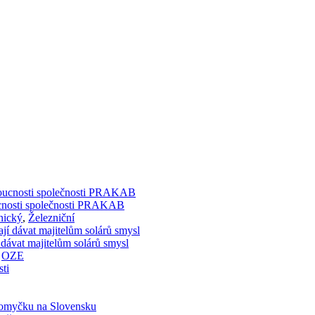
doucnosti společnosti PRAKAB
nický
,
Železniční
 dávat majitelům solárů smysl
,
OZE