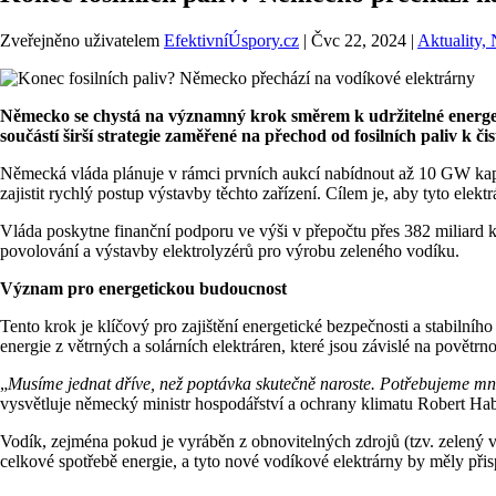
Zveřejněno uživatelem
EfektivníÚspory.cz
|
Čvc 22, 2024
|
Aktuality,
Německo se chystá na významný krok směrem k udržitelné energeti
součástí širší strategie zaměřené na přechod od fosilních paliv k 
Německá vláda plánuje v rámci prvních aukcí nabídnout až 10 GW kapac
zajistit rychlý postup výstavby těchto zařízení. Cílem je, aby tyto el
Vláda poskytne finanční podporu ve výši v přepočtu přes 382 miliard ko
povolování a výstavby elektrolyzérů pro výrobu zeleného vodíku.
Význam pro energetickou budoucnost
Tento krok je klíčový pro zajištění energetické bezpečnosti a stabilní
energie z větrných a solárních elektráren, které jsou závislé na povětr
„
Musíme jednat dříve, než poptávka skutečně naroste. Potřebujeme mnoho
vysvětluje německý ministr hospodářství a ochrany klimatu Robert Ha
Vodík, zejména pokud je vyráběn z obnovitelných zdrojů (tzv. zelený 
celkové spotřebě energie, a tyto nové vodíkové elektrárny by měly přisp