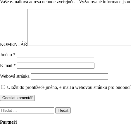
Vaše e-mailová adresa nebude zveřejněna.
Vyžadované informace jso
KOMENTÁŘ
Jméno
*
E-mail
*
Webová stránka
Uložit do prohlížeče jméno, e-mail a webovou stránku pro budoucí
Vyhledávání
Partneři