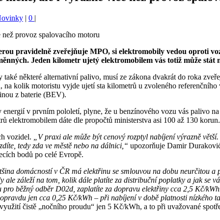
Novinky
|
0
|
rou pravidelně zveřejňuje MPO, si elektromobily vedou oproti vozů
měnných. Jeden kilometr ujetý elektromobilem vás totiž může stát m
fty také některé alternativní palivo, musí ze zákona dvakrát do roka z
a kolik motoristu vyjde ujetí sta kilometrů u zvoleného referenčního v
nou z baterie (BEV).
ny energií v prvním pololetí, plyne, že u benzínového vozu vás palivo 
rů elektromobilem dáte dle propočtů ministerstva asi 100 až 130 korun.
ch vozidel.
„V praxi ale může být cenový rozptyl nabíjení výrazně větší. 
ezdíte, tedy zda ve městě nebo na dálnici,“
upozorňuje Damir Duraković, 
ecích bodů po celé Evropě.
šina domácností v ČR má elektřinu se smlouvou na dobu neurčitou a p
ale záleží na tom, kolik dále platíte za distribuční poplatky a jak se v
pro běžný odběr D02d, zaplatíte za dopravu elektřiny cca 2,5 Kč/kWh. P
 – opravdu jen cca 0,25 Kč/kWh – při nabíjení v době platnosti nízkého 
využití čistě „nočního proudu“ jen 5 Kč/kWh, a to při uvažované spo