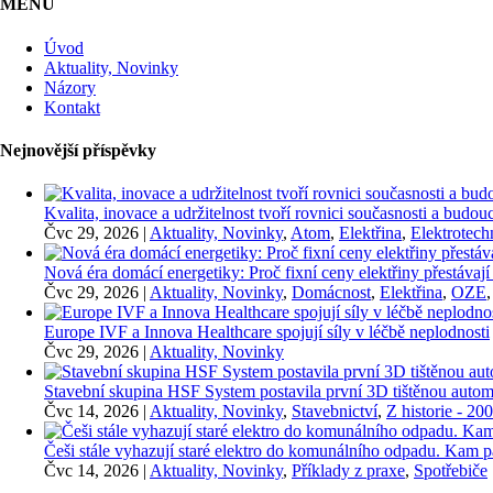
MENU
Úvod
Aktuality, Novinky
Názory
Kontakt
Nejnovější příspěvky
Kvalita, inovace a udržitelnost tvoří rovnici současnosti a bu
Čvc 29, 2026
|
Aktuality, Novinky
,
Atom
,
Elektřina
,
Elektrotech
Nová éra domácí energetiky: Proč fixní ceny elektřiny přestávají
Čvc 29, 2026
|
Aktuality, Novinky
,
Domácnost
,
Elektřina
,
OZE
Europe IVF a Innova Healthcare spojují síly v léčbě neplodnosti
Čvc 29, 2026
|
Aktuality, Novinky
Stavební skupina HSF System postavila první 3D tištěnou auto
Čvc 14, 2026
|
Aktuality, Novinky
,
Stavebnictví
,
Z historie - 20
Češi stále vyhazují staré elektro do komunálního odpadu. Kam p
Čvc 14, 2026
|
Aktuality, Novinky
,
Příklady z praxe
,
Spotřebiče