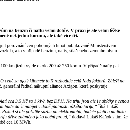
m na benzín či naftu velmi dobře. V praxi je ale velmi těžké
éně než jednu korunu, ale také více tři.
veřejnit porovnání cen pohonných hmot publikované Ministerstvem
ozidla, a to v případě benzínu, nafty, stlačeného zemního plynu
na 100 km jízdu vyjde okolo 200 až 250 korun. V případě nafty pak
O ceně za ujetý kilometr totiž rozhoduje celá řada faktorů. Záleží na
generální ředitel nákupní aliance Axigon, která poskytuje
latí cca 3,5 Kč za 1 kWh bez DPH. Na trhu jsou ale i nabídky s cenou
ám bude dařit nabíjet v době platnosti nízkého tarifu,“
říká Lukáš
okud si ale pořídíte sazbu na elektromobil, budete platit o malinko
tarifu dříve známého jako noční proud,“
dodává Lukáš Kaňok s tím, že
třebě cca 10 MWh.