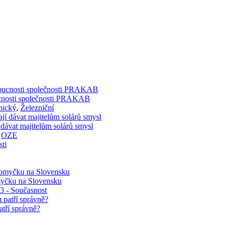
doucnosti společnosti PRAKAB
nický
,
Železniční
 dávat majitelům solárů smysl
,
OZE
myčku na Slovensku
03 - Současnost
atří správně?