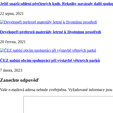
Ještě snazší sdílení přečtených knih. Reknihy navázaly další spolu
22 srpna, 2021
Developeři preferují materiály šetrné k životnímu prostředí
20 června, 2021
ČEZ nabízí obcím spolupráci při výstavbě větrných parků
7 února, 2023
Zanechte odpověď
Vaše e-mailová adresa nebude zveřejněna.
Vyžadované informace jso