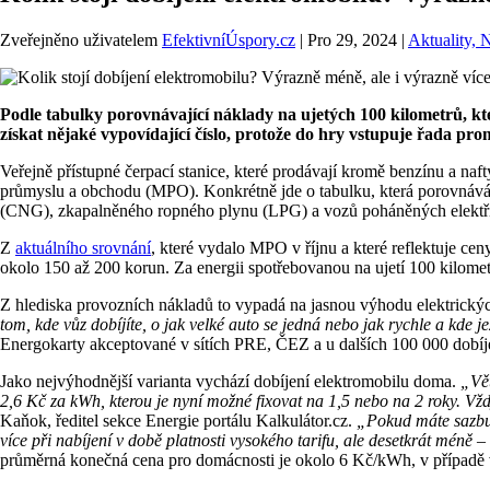
Zveřejněno uživatelem
EfektivníÚspory.cz
|
Pro 29, 2024
|
Aktuality, 
Podle tabulky porovnávající náklady na ujetých 100 kilometrů, kte
získat nějaké vypovídající číslo, protože do hry vstupuje řada pro
Veřejně přístupné čerpací stanice, které prodávají kromě benzínu a na
průmyslu a obchodu (MPO). Konkrétně jde o tabulku, která porovnává, n
(CNG), zkapalněného ropného plynu (LPG) a vozů poháněných elektři
Z
aktuálního srovnání
, které vydalo MPO v říjnu a které reflektuje ce
okolo 150 až 200 korun. Za energii spotřebovanou na ujetí 100 kilomet
Z hlediska provozních nákladů to vypadá na jasnou výhodu elektrický
tom, kde vůz dobíjíte, o jak velké auto se jedná nebo jak rychle a kde j
Energokarty akceptované v sítích PRE, ČEZ a u dalších 100 000 dobíj
Jako nejvýhodnější varianta vychází dobíjení elektromobilu doma.
„Vět
2,6 Kč za kWh, kterou je nyní možné fixovat na 1,5 nebo na 2 roky. Vždy 
Kaňok, ředitel sekce Energie portálu Kalkulátor.cz.
„Pokud máte sazbu 
více při nabíjení v době platnosti vysokého tarifu, ale desetkrát méně
průměrná konečná cena pro domácnosti je okolo 6 Kč/kWh, v případě 