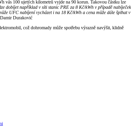
h vás 100 ujetých kilometrů vyjde na 90 korun. Takovou částku lze
ze dobíjet například v síti stanic PRE za 8 Kč/kWh v případě nabíječek
může UFC nabíjení vycházet i na 18 Kč/kWh a cena může dále šplhat v
Damir Duraković
elektromobil, což dohromady může spotřebu výrazně navýšit, klidně