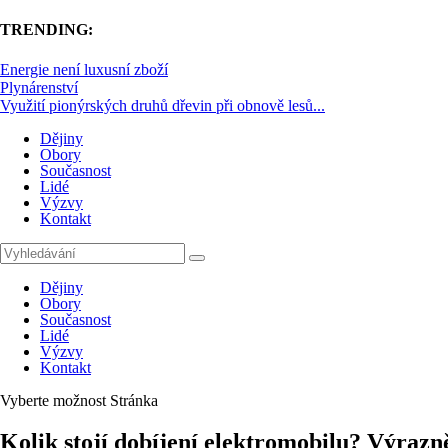
TRENDING:
Energie není luxusní zboží
Plynárenství
Využití pionýrských druhů dřevin při obnově lesů...
Dějiny
Obory
Současnost
Lidé
Výzvy
Kontakt
Dějiny
Obory
Současnost
Lidé
Výzvy
Kontakt
Vyberte možnost Stránka
Kolik stojí dobíjení elektromobilu? Výrazn