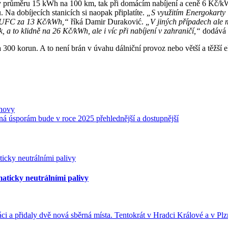
v průměru 15 kWh na 100 km, tak při domácím nabíjení a ceně 6 Kč/kW
. Na dobíjecích stanicích si naopak připlatíte.
„S využitím Energokarty l
ní UFC za 13 Kč/kWh,“
říká Damir Duraković.
„V jiných případech ale 
a to klidně na 26 Kč/kWh, ale i víc při nabíjení v zahraničí,“
dodává 
300 korun. A to není brán v úvahu dálniční provoz nebo větší a těžší 
bnovy
á úsporám bude v roce 2025 přehlednější a dostupnější
aticky neutrálními palivy