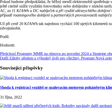
Pokud budeme předpokládat, že běžný menší elektromobil spotřebuje 
ještě citelně snížit využitím fotovoltaiky nebo dobíjením v nízkém tarifu
AC, za 11 Kč/kWh u DC nabíječek a při využití ultrarychlého dobíje
případě roamingového dobíjení u partnerských provozovatelů nabíječek, 
Už při ceně 20 Kč/kWh tak najednou vychází 100 ujetých kilometrů na 
zdvojnásobit.
Podíl:
Hodnotit:
Předchozí
Programy MMR na obnovu po povodni 2024 a Strategie o
Další
Zálohy předem a výhodný úvěr pro všechny. Program Nová zelen
Související příspěvky
Shoda k registraci vozidel se spalovacím motorem poháněným klim
31 října, 2022