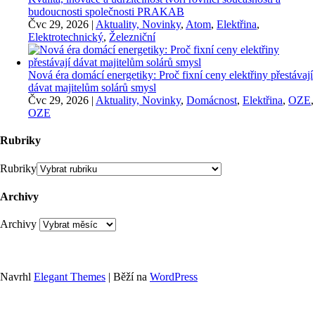
budoucnosti společnosti PRAKAB
Čvc 29, 2026
|
Aktuality, Novinky
,
Atom
,
Elektřina
,
Elektrotechnický
,
Železniční
Nová éra domácí energetiky: Proč fixní ceny elektřiny přestávají
dávat majitelům solárů smysl
Čvc 29, 2026
|
Aktuality, Novinky
,
Domácnost
,
Elektřina
,
OZE
,
OZE
Rubriky
Rubriky
Archivy
Archivy
Navrhl
Elegant Themes
| Běží na
WordPress