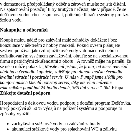
v domácnosti, předpokládaný odběr a zároveň musíte zajistit čištění.
Na splachování postačují filtry hrubých nečistot, ale v případě, že se
dešťovou vodou chcete sprchovat, potřebuje filtrační systémy pro tzv.
šedou vodu.
Nakupujte u odborníků
Koupit malou nádrž pro zalévání malé zahrádky dokážete i bez
konzultace v některém z hobby marketů. Pokud ovšem plánujete
sestavu používat jako zdroj užitkové vody v domácnosti nebo se
sofistikovaným systémem zavlažování, obraťte se na specializovanou
firmu s patřičnými zkušenostmi z oboru. A rovněž mějte na paměti, že
se něco může pokazit.
„Musíte mít jistotu, že firma, od které retenční
nádobu a čerpadlo kupujete, zajišťuje pro danou značku čerpadla
kvalitní záruční i pozáruční servis. U nás v Pumpě jsme zřídili pro
komfort našich klientů nonstop servis, díky kterému můžeme
zákazníkům pomáhat 24 hodin denně, 365 dní v roce,“
říká Křapa.
Získejte dotační podporu
Hospodaření s dešťovou vodou podporuje dotační program Dešťovka,
který pokrývá až 50 % výdajů na pořízení systému a podporuje tři
způsoby využití:
zachytávání srážkové vody na zalévání zahrady
akumulaci srážkové vody pro splachování WC a zálivku