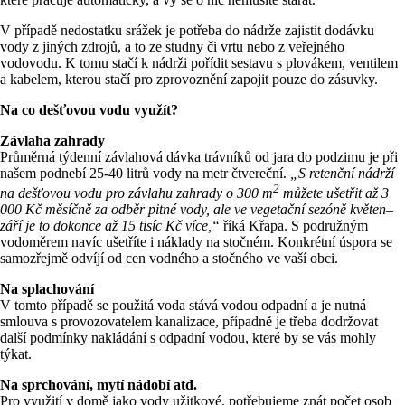
V případě nedostatku srážek je potřeba do nádrže zajistit dodávku
vody z jiných zdrojů, a to ze studny či vrtu nebo z veřejného
vodovodu. K tomu stačí k nádrži pořídit sestavu s plovákem, ventilem
a kabelem, kterou stačí pro zprovoznění zapojit pouze do zásuvky.
Na co dešťovou vodu využít?
Závlaha zahrady
Průměrná týdenní závlahová dávka trávníků od jara do podzimu je při
našem podnebí 25-40 litrů vody na metr čtvereční.
„S retenční nádrží
2
na dešťovou vodu pro závlahu zahrady o 300 m
můžete ušetřit až 3
000 Kč měsíčně za odběr pitné vody, ale ve vegetační sezóně květen–
září je to dokonce až 15 tisíc Kč více,“
říká Křapa. S podružným
vodoměrem navíc ušetříte i náklady na stočném. Konkrétní úspora se
samozřejmě odvíjí od cen vodného a stočného ve vaší obci.
Na splachování
V tomto případě se použitá voda stává vodou odpadní a je nutná
smlouva s provozovatelem kanalizace, případně je třeba dodržovat
další podmínky nakládání s odpadní vodou, které by se vás mohly
týkat.
Na sprchování, mytí nádobí atd.
Pro využití v domě jako vody užitkové, potřebujeme znát počet osob