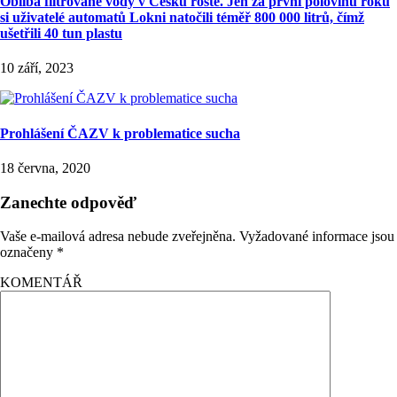
Obliba filtrované vody v Česku roste. Jen za první polovinu roku
si uživatelé automatů Lokni natočili téměř 800 000 litrů, čímž
ušetřili 40 tun plastu
10 září, 2023
Prohlášení ČAZV k problematice sucha
18 června, 2020
Zanechte odpověď
Vaše e-mailová adresa nebude zveřejněna.
Vyžadované informace jsou
označeny
*
KOMENTÁŘ