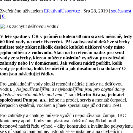
Zveřejněno uživatelem
EfektivníÚspory.cz
|
Srp 28, 2019
|
současnost
|
0
|
V létě spadne v ČR v průměru kolem 60 mm srážek měsíčně, tedy
60 litrů vody na metr čtvereční. Při zachycování deště ze střechy
můžete tedy získat několik desítek kubíků užitkové vody místo
jejího odběru z vodovodu. Stačí na to retenční nádrž pro svod
vody ze střechy, kterou můžete následně využívat pro zalévání
zahrady nebo i v domácnosti. Jak velkou nádrž pořídit, kolik
vody je potřeba, kolik lze ušetřit a jak dosáhnout na dotace? O
tom jsou následující řádky.
Pro „uskladnění“ vody slouží retenční nádrže (jímky na dešťovou
vodu).
„Nejpoužívanějšími a nejvhodnějšími jsou pro obytné domy
plastové retenční nádrže pod zemí,“
radí
Martin Křapa, jednatel
společnosti Pumpa
, a.s.,
jež se na prodej, servis a montáž čerpadel,
čerpacích systémů, vodáren a jímek specializuje již od roku 1991.
Pro zahrádky a chalupy můžete využít i nepoužívanou žumpu, IBC
kontejnery apod. Podzemní plastová nádrž má například proti
betonové nádrži řadu výhod – díky konstrukci z kvalitního polyetylenu
se s ní snadno manipuluje, jednoduše se instaluje a na chybějícím