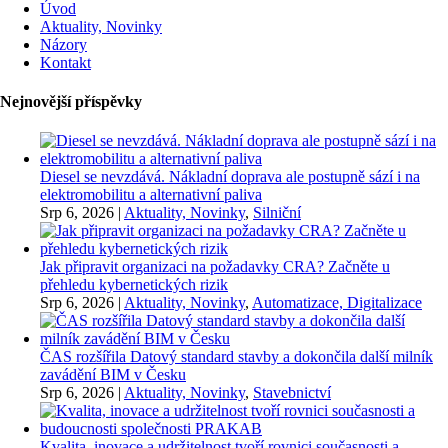
Úvod
Aktuality, Novinky
Názory
Kontakt
Nejnovější příspěvky
Diesel se nevzdává. Nákladní doprava ale postupně sází i na
elektromobilitu a alternativní paliva
Srp 6, 2026
|
Aktuality, Novinky
,
Silniční
Jak připravit organizaci na požadavky CRA? Začněte u
přehledu kybernetických rizik
Srp 6, 2026
|
Aktuality, Novinky
,
Automatizace, Digitalizace
ČAS rozšířila Datový standard stavby a dokončila další milník
zavádění BIM v Česku
Srp 6, 2026
|
Aktuality, Novinky
,
Stavebnictví
Kvalita, inovace a udržitelnost tvoří rovnici současnosti a