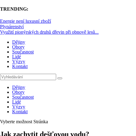
TRENDING:
Energie není luxusní zboží
Plynárenství
Využití pionýrských druhů dřevin při obnově lesů...
Dějiny
Obory
Současnost
Lidé
Výzvy
Kontakt
Dějiny
Obory
Současnost
Lidé
Výzvy
Kontakt
Vyberte možnost Stránka
Jak zachytit dešťovou vodu?