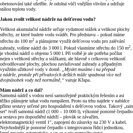
obetonování také ušetříte. Je odolná vůči vnějším vlivům a udržuje
stálou teplotu vody.
Jakou zvolit velikost nádrže na dešťovou vodu?
Velikost akumulační nádrže určuje vydatnost srážek a velikost plochy
střechy, ze které budete vodu svádět. Pro představu – pokud máme
2
střechu do 100 m
a plánujeme využít dešťovou vodu pro zalévání
2
zahrady, volíme nádrž do 3 000 l. Pokud vlastníme střechu do 150 m
,
je vhodná nádrž o objemu 5 000 l. Při volbě je ale potřeba počítat
nejen s velikostí střechy a srážkami, ale hlavně s celkovou velikostí
odvodňované plochy, plochou zavlažované zahrady a případným
využitím užitkové vody v domě.
„Myslet musíme i na přepad
z nádrže, protože při přívalových deštích může spadnout více než
dvojnásobek vody než normálně,“
varuje Křapa.
Mám nádrž a co dál?
Samotná nádrž s vodou není samozřejmě praktickým řešením a asi
těžko plánujete tahat vodu rumpálem. Proto na trhu najdete v nabídce
přímo sestavy určené pro hospodaření s dešťovou vodou. Takový „rain
set“ tvoří samotná nádrž (1 000 – 10 000 l), výkonné ponorné čerpadlo
a sestava pro dopouštění nádrží – plovák se závažím,
elektromagnetický ventil 1″, zapojení do zásuvky na 230 V a kabel.
Nejvhodnější je ponorné čerpadlo s integrovanou řídicí jednotkou,
které pracuje automaticky, a vy se o nic nemusíte starat.