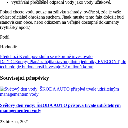
využívání přečištěné odpadní vody jako vody užitkové.
Pokud chcete vodu pouze na zálivku zahrady, ověřte si, zda je vaše
oblast oficiálně ohrožena suchem. Jinak musíte tento fakt doložit buď
stanoviskem obce, nebo odkazem na veřejně dostupné dokumenty
(vyhlášky apod.)
Podíl:
Hodnotit:
Předchozí
Kvůli povodním se rekordně investovalo
Další
C-Energy Planá zahájila stavbu pilotní jednotky EVECONT, do
technologie budoucnosti investuje 52 milionů korun
Související příspěvky
Světový den vody: ŠKODA AUTO přispívá trvale udržitelným
managementem vody
23 března, 2021