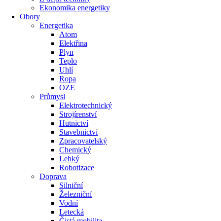
Ekonomika energetiky
Obory
Energetika
Atom
Elektřina
Plyn
Teplo
Uhlí
Ropa
OZE
Průmysl
Elektrotechnický
Strojírenství
Hutnictví
Stavebnictví
Zpracovatelský
Chemický
Lehký
Robotizace
Doprava
Silniční
Železniční
Vodní
Letecká
Čistá mobilita