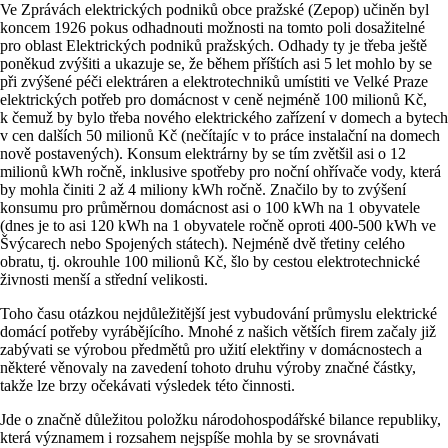
Ve Zprávách elektrických podniků obce pražské (Zepop) učiněn byl
koncem 1926 pokus odhadnouti možnosti na tomto poli dosažitelné
pro oblast Elektrických podniků pražských. Odhady ty je třeba ještě
poněkud zvýšiti a ukazuje se, že během příštích asi 5 let mohlo by se
při zvýšené péči elektráren a elektrotechniků umístiti ve Velké Praze
elektrických potřeb pro domácnost v ceně nejméně 100 milionů Kč,
k čemuž by bylo třeba nového elektrického zařízení v domech a bytech
v cen dalších 50 milionů Kč (nečítajíc v to práce instalační na domech
nově postavených). Konsum elektrárny by se tím zvětšil asi o 12
milionů kWh ročně, inklusive spotřeby pro noční ohřívače vody, která
by mohla činiti 2 až 4 miliony kWh ročně. Značilo by to zvýšení
konsumu pro průměrnou domácnost asi o 100 kWh na 1 obyvatele
(dnes je to asi 120 kWh na 1 obyvatele ročně oproti 400-500 kWh ve
Švýcarech nebo Spojených státech). Nejméně dvě třetiny celého
obratu, tj. okrouhle 100 milionů Kč, šlo by cestou elektrotechnické
živnosti menší a střední velikosti.
Toho času otázkou nejdůležitější jest vybudování průmyslu elektrické
domácí potřeby vyrábějícího. Mnohé z našich větších firem začaly již
zabývati se výrobou předmětů pro užití elektřiny v domácnostech a
některé věnovaly na zavedení tohoto druhu výroby značné částky,
takže lze brzy očekávati výsledek této činnosti.
Jde o značně důležitou položku národohospodářské bilance republiky,
která významem i rozsahem nejspíše mohla by se srovnávati