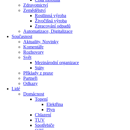
Zdravotnictví
Zemědělství
Rostlinná výroba
Živočišná výroba
Zpracování odpadů
Automatizace, Digitalizace
Současnost
Aktuality, Novinky
Komentáře
Rozhovory
Svět
Mezinárodní organizace
Státy
Příklady z praxe
Partneři
Odkazy
Lidé
Domácnost
Topení
Elektřina
Plyn
Chlazení
TUV
Spotřebiče