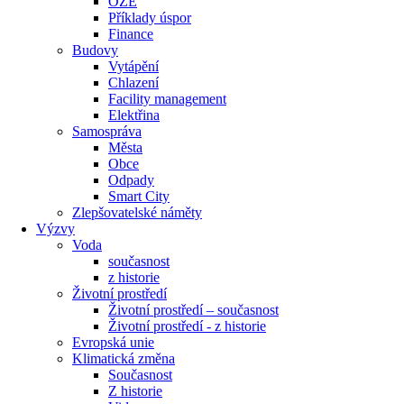
OZE
Příklady úspor
Finance
Budovy
Vytápění
Chlazení
Facility management
Elektřina
Samospráva
Města
Obce
Odpady
Smart City
Zlepšovatelské náměty
Výzvy
Voda
současnost
z historie
Životní prostředí
Životní prostředí – současnost
Životní prostředí ​- z historie
Evropská unie
Klimatická změna
Současnost
Z historie