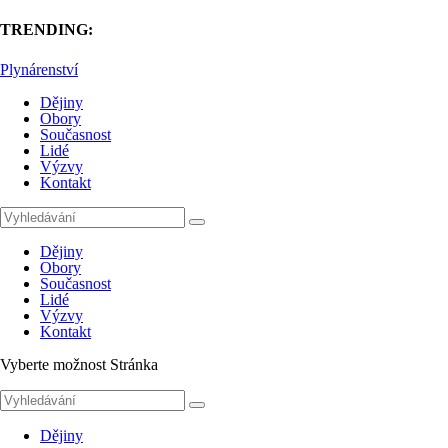
TRENDING:
Plynárenství
Dějiny
Obory
Současnost
Lidé
Výzvy
Kontakt
Dějiny
Obory
Současnost
Lidé
Výzvy
Kontakt
Vyberte možnost Stránka
Dějiny