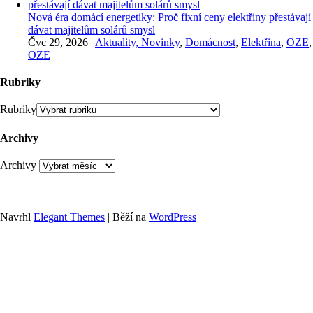
Nová éra domácí energetiky: Proč fixní ceny elektřiny přestávají
dávat majitelům solárů smysl
Čvc 29, 2026
|
Aktuality, Novinky
,
Domácnost
,
Elektřina
,
OZE
,
OZE
Rubriky
Rubriky
Archivy
Archivy
Navrhl
Elegant Themes
| Běží na
WordPress