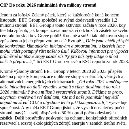
Cíl? Do roku 2026 minimálně dva miliony stromů
Jenom za loňský Zelený pátek, který se každoročně koná koncem
listopadu, EET Group společně se svými dodavateli vysadila 1,2
milionu stromů. EET Group s touto aktivitou začala v roce 2020, kdy
hledala způsob, jak kompenzovat množství odchozích zásilek ze svého
centrálního skladu v Greve poblíž Kodaně a snížit tak uhlíkovou stopu
způsobenou jejich přepravou po celé Evropě.
„Dále jsme chtěli přispět
ke konkrétním klimatickým iniciativám a programům, u kterých jsme
mohli vidět postupný růst našeho úsilí. Klíčovou informací pro výpočet
průměrné uhlíkové stopy každé zásilky pro nás byly údaje o ní od
našich přepravců,“
líčí EET Group ve svém ESG reportu za rok 2023.
Kromě výsadby stromů EET Group v letech 2020 až 2023 přispěla
také na projekty kompenzace uhlíkové stopy v solárních, větrných a
alternativních energetických elektrárnách.
„Od roku 2024 zaměřujeme
naše iniciativy do další výsadby stromů s cílem dosáhnout do roku
2026 minimálně dvou milionů vysazených stromů. Děláme to proto,
abychom směřovali své úsilí tam, kde má naše podnikání největší
dopad na šíření CO2 a abychom tento fakt kompenzovali,“
vysvětluje
společnost. Aby měla EET Group jistotu, že vysadí dostatečný počet
stromů, navýšila svůj příspěvek o 50 % oproti počtu odeslaných
zásilek. Další prostředky poskytuje na ochranu konkrétních přírodních
rezervací a rozvoj ekologických zdrojů energie v zemích třetího světa.