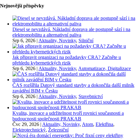
Nejnovější příspěvky
Diesel se nevzdává. Nákladní doprava ale postupně sází i na
elektromobilitu a alternativní paliva
Srp 6, 2026
|
Aktuality, Novinky
,
Silniční
Jak připravit organizaci na požadavky CRA? Začněte u
přehledu kybernetických rizik
Srp 6, 2026
|
Aktuality, Novinky
,
Automatizace, Digitalizace
ČAS rozšířila Datový standard stavby a dokončila další milník
zavádění BIM v Česku
Srp 6, 2026
|
Aktuality, Novinky
,
Stavebnictví
Kvalita, inovace a udržitelnost tvoří rovnici současnosti a
budoucnosti společnosti PRAKAB
Čvc 29, 2026
|
Aktuality, Novinky
,
Atom
,
Elektřina
,
Elektrotechnický
,
Železniční