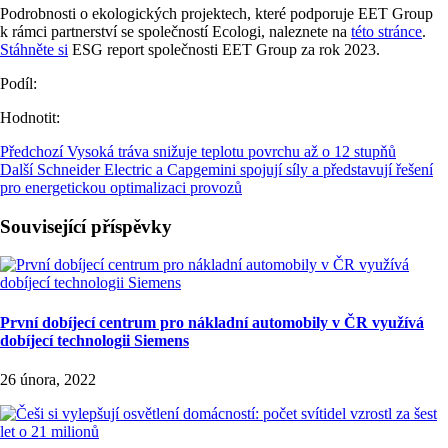
Podrobnosti o ekologických projektech, které podporuje EET Group
k rámci partnerství se společností Ecologi, naleznete na
této stránce
.
Stáhněte si
ESG report společnosti EET Group za rok 2023.
Podíl:
Hodnotit:
Předchozí
Vysoká tráva snižuje teplotu povrchu až o 12 stupňů
Další
Schneider Electric a Capgemini spojují síly a představují řešení
pro energetickou optimalizaci provozů
Související příspěvky
První dobíjecí centrum pro nákladní automobily v ČR využívá
dobíjecí technologii Siemens
26 února, 2022