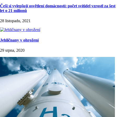
Češi si vylepšují osvětlení domácností: počet svítidel vzrostl za šest
let o 21 milionů
28 listopadu, 2021
Jehličnany v ohrožení
29 srpna, 2020