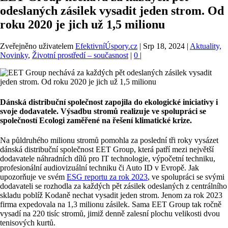
odeslaných zásilek vysadit jeden strom. Od
roku 2020 je jich už 1,5 milionu
Zveřejněno uživatelem
EfektivníÚspory.cz
|
Srp 18, 2024
|
Aktuality,
Novinky
,
Životní prostředí – současnost
|
0
|
Dánská distribuční společnost zapojila do ekologické iniciativy i
svoje dodavatele. Výsadbu stromů realizuje ve spolupráci se
společností Ecologi zaměřené na řešení klimatické krize.
Na půldruhého milionu stromů pomohla za poslední tři roky vysázet
dánská distribuční společnost EET Group, která patří mezi největší
dodavatele náhradních dílů pro IT technologie, výpočetní techniku,
profesionální audiovizuální techniku či Auto ID v Evropě. Jak
upozorňuje ve svém
ESG reportu za rok 2023
, ve spolupráci se svými
dodavateli se rozhodla za každých pět zásilek odeslaných z centrálního
skladu poblíž Kodaně nechat vysadit jeden strom. Jenom za rok 2023
firma expedovala na 1,3 milionu zásilek. Sama EET Group tak ročně
vysadí na 220 tisíc stromů, jimiž denně zalesní plochu velikosti dvou
tenisových kurtů.