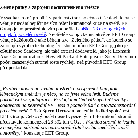
Zelené pátky a zapojení dodavatelského řetězce
Výsadba stromů probíhá v partnerství se společností Ecologi, která se
věnuje hledání nejúčinnějších řešení klimatické krize na světě. EET
Group jejím prostřednictvím podpořila i
dalších 23 ekologických
projektů po celém světě
. Neotřelé ekologické inciativě se EET Group
věnuje každoročně také během tzv. „Zeleného pátku“, do kterého se
zapojují i výrobci technologií vlastnění přímo EET Group, jako je
eStuff nebo Sandberg, ale také externí dodavatelé, jako je Lexmark,
Axis Communications, Hewlett Packard Enterprise či Sony. Díky nim
počet zasazených stromů roste rychleji, než původně EET Group
předpokládala.
„Pozitivní dopad na životní prostředí a příspěvek k boji proti
klimatickým změnám je něco, na co jsme velmi hrdí. Budeme
pokračovat ve spolupráci s Ecologi a našimi váženými zákazníky a
dodavateli na pěstování EET lesa a podpoře úsilí o znovuzalesňování
po celém světě,“
říká
Søren Drewsen
, generální ředitel společnosti
EET Group. Celkový počet dosud vysazených 1,46 milionů stromů
představuje kompenzaci 26 392 tun CO2.
„Výsadba stromů je jedním
z nejlepších nástrojů pro odstraňování uhlíkového znečištění z naší
atmosféry,“
konstatuje EET Group.