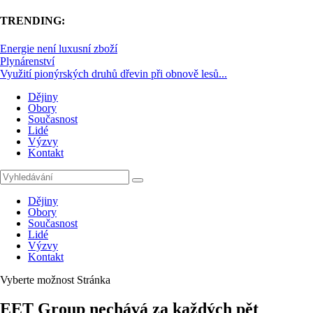
TRENDING:
Energie není luxusní zboží
Plynárenství
Využití pionýrských druhů dřevin při obnově lesů...
Dějiny
Obory
Současnost
Lidé
Výzvy
Kontakt
Dějiny
Obory
Současnost
Lidé
Výzvy
Kontakt
Vyberte možnost Stránka
EET Group nechává za každých pět