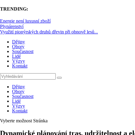
TRENDING:
Energie není luxusní zboží
Plynárenství
Využití pionýrských druhů dřevin při obnově lesů...
Dějiny
Obory
Současnost
Lidé
Výzvy
Kontakt
Dějiny
Obory
Současnost
Lidé
Výzvy
Kontakt
Vyberte možnost Stránka
Dynamické plánování tras, udržitelnost a el