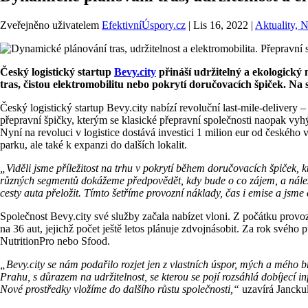
Zveřejněno uživatelem
EfektivníÚspory.cz
|
Lis 16, 2022
|
Aktuality, 
Český logistický startup
Bevy
.city
přináší udržitelný a ekologický 
tras, čistou elektromobilitu nebo pokrytí doručovacích špiček. Na 
Český logistický startup Bevy.city nabízí revoluční last-mile-deliver
přepravní špičky, kterým se klasické přepravní společnosti naopak vyhý
Nyní na revoluci v logistice dostává investici 1 milion eur od českéh
parku, ale také k expanzi do dalších lokalit.
„Viděli jsme příležitost na trhu v pokrytí během doručovacích špiček, k
různých segmentů dokážeme předpovědět, kdy bude o co zájem, a náleži
cesty auta přeložit. Tímto šetříme provozní náklady, čas i emise a jsme
Společnost Bevy.city své služby začala nabízet vloni. Z počátku provoz 
na 36 aut, jejichž počet ještě letos plánuje zdvojnásobit. Za rok svého
NutritionPro nebo Sfood.
„Bevy.city se nám podařilo rozjet jen z vlastních úspor, mých a mého 
Prahu, s důrazem na udržitelnost, se kterou se pojí rozsáhlá dobíjecí i
Nové prostředky vložíme do dalšího růstu společnosti,“
uzavírá Janckul