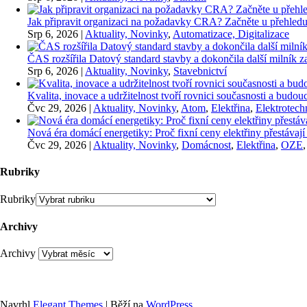
Jak připravit organizaci na požadavky CRA? Začněte u přehledu
Srp 6, 2026
|
Aktuality, Novinky
,
Automatizace, Digitalizace
ČAS rozšířila Datový standard stavby a dokončila další milník
Srp 6, 2026
|
Aktuality, Novinky
,
Stavebnictví
Kvalita, inovace a udržitelnost tvoří rovnici současnosti a bu
Čvc 29, 2026
|
Aktuality, Novinky
,
Atom
,
Elektřina
,
Elektrotech
Nová éra domácí energetiky: Proč fixní ceny elektřiny přestávají
Čvc 29, 2026
|
Aktuality, Novinky
,
Domácnost
,
Elektřina
,
OZE
Rubriky
Rubriky
Archivy
Archivy
Navrhl
Elegant Themes
| Běží na
WordPress