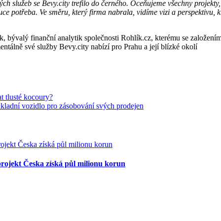
ch služeb se Bevy.city trefilo do černého. Oceňujeme všechny projekty, kt
uce potřeba. Ve směru, který firma nabrala, vidíme vizi a perspektivu, 
ík, bývalý finanční analytik společnosti Rohlík.cz, kterému se založen
entálně své služby Bevy.city nabízí pro Prahu a její blízké okolí
 tlusté kocoury?
ákladní vozidlo pro zásobování svých prodejen
projekt Česka získá půl milionu korun