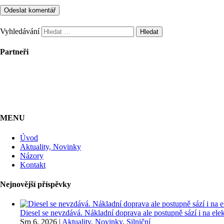
Vyhledávání
Partneři
MENU
Úvod
Aktuality, Novinky
Názory
Kontakt
Nejnovější příspěvky
Diesel se nevzdává. Nákladní doprava ale postupně sází i na elekt
Srp 6, 2026
|
Aktuality, Novinky
,
Silniční