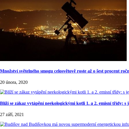
Množství světelného smogu celosvětově roste až o šest procent r
20 února, 2020
Blíží se zákaz vytápění neekologickými kotli 1. a 2. emisní třídy
27 září, 2021