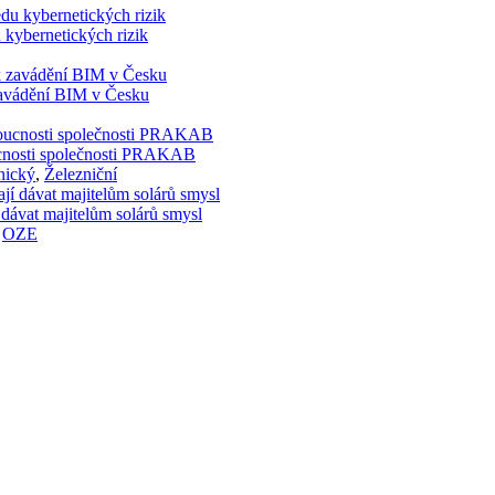
 kybernetických rizik
 zavádění BIM v Česku
doucnosti společnosti PRAKAB
nický
,
Železniční
 dávat majitelům solárů smysl
,
OZE