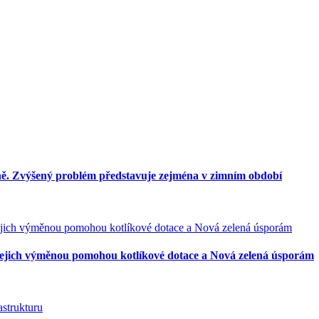
očně. Zvýšený problém představuje zejména v zimním období
: s jejich výměnou pomohou kotlíkové dotace a Nová zelená úsporám