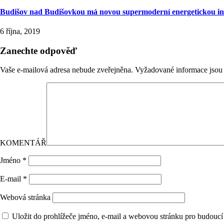
Budišov nad Budišovkou má novou supermoderní energetickou in
6 října, 2019
Zanechte odpověď
Vaše e-mailová adresa nebude zveřejněna.
Vyžadované informace jso
KOMENTÁŘ
Jméno
*
E-mail
*
Webová stránka
Uložit do prohlížeče jméno, e-mail a webovou stránku pro budoucí