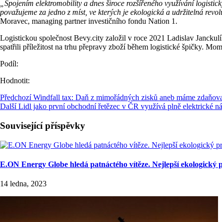
„Spojením elektromobility a dnes široce rozšířeného využívání logistický
považujeme za jedno z míst, ve kterých je ekologická a udržitelná revol
Moravec, managing partner investičního fondu Nation 1.
Logistickou společnost Bevy.city založil v roce 2021 Ladislav Janckul
spatřili příležitost na trhu přepravy zboží během logistické špičky. Mom
Podíl:
Hodnotit:
Předchozí
Windfall tax: Daň z mimořádných zisků aneb máme zdaňovat
Další
Lidl jako první obchodní řetězec v ČR využívá plně elektrické n
Související příspěvky
E.ON Energy Globe hledá patnáctého vítěze. Nejlepší ekologický 
14 ledna, 2023