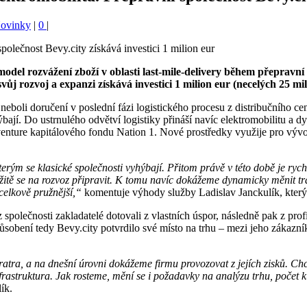
Novinky
|
0
|
model rozvážení zboží v oblasti last-mile-delivery během přepravn
svůj rozvoj a expanzi získává investici 1 milion eur (necelých 25 
y – neboli doručení v poslední fázi logistického procesu z distribuční
bají. Do ustrnulého odvětví logistiky přináší navíc elektromobilitu a 
o venture kapitálového fondu Nation 1. Nové prostředky využije pro výv
terým se klasické společnosti vyhýbají. Přitom právě v této době je ryc
tě se na rozvoz připravit. K tomu navíc dokážeme dynamicky měnit tra
 celkově pružnější,“
komentuje výhody služby Ladislav Janckulík, který s
společnosti zakladatelé dotovali z vlastních úspor, následně pak z profi
 působení tedy Bevy.city potvrdilo své místo na trhu – mezi jeho zákazní
bratra, a na dnešní úrovni dokážeme firmu provozovat z jejích zisků. C
nfrastruktura. Jak rosteme, mění se i požadavky na analýzu trhu, počet 
ík.