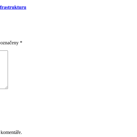
frastrukturu
u označeny
*
 komentáře.