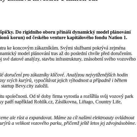
í špičky. Do rigidního oboru přináší dynamický model plánování
milionů korun) od českého venture kapitálového fondu Nation 1.
ho centra ke koncovým zákazníkům. Svými službami pokrývá zejména
dynamický model plánování tras až do poslední chvíle před doručením.
oj své datové analýzy, stavbu infrastruktury, znásobení svého vozového
hlé doručení pro zákazníky klíčové. Analýzou nejvytíženějších hodin
sy svých kurýrů, vypočítávat jejich výhodnost a případně i během
tartup Bevy.city založil.
tu společnosti. Od té doby firma vyrostla a rozšířila svůj vozový park
ky patří například Rohlík.cz, Zásilkovna, Liftago, Country Life,
hceme ale růst a expandovat. Máme za cíl našimi elektroauty ovládnout
kurýrů a velikost vozového parku, přičemž ještě letos jej zdvojnásobíme.