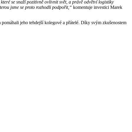
eré se snaží pozitivně ovlivnit svět, a právě odvětví logistiky
kterou jsme se proto rozhodli podpořit,“
komentuje investici Marek
ím pomáhali jeho tehdejší kolegové a přátelé. Díky svým zkušenostem