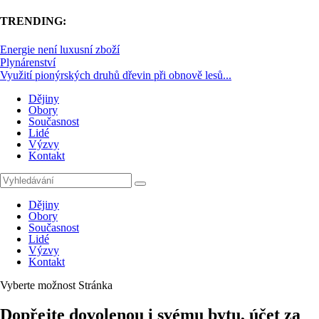
TRENDING:
Energie není luxusní zboží
Plynárenství
Využití pionýrských druhů dřevin při obnově lesů...
Dějiny
Obory
Současnost
Lidé
Výzvy
Kontakt
Dějiny
Obory
Současnost
Lidé
Výzvy
Kontakt
Vyberte možnost Stránka
Dopřejte dovolenou i svému bytu, účet za