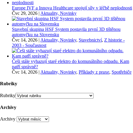
Europe IVF a Innova Healthcare spojují síly v léčbě neplodnosti
Čvc 29, 2026
|
Aktuality, Novinky
Stavební skupina HSF System postavila první 3D tištěnou
automyčku na Slovensku
Čvc 14, 2026
|
Aktuality, Novinky
,
Stavebnictví
,
Z historie -
2003 - Současnost
Češi stále vyhazují staré elektro do komunálního odpadu. Kam
patří správně?
Čvc 14, 2026
|
Aktuality, Novinky
,
Příklady z praxe
,
Spotřebiče
Rubriky
Rubriky
Archivy
Archivy