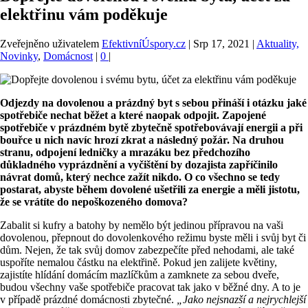
elektřinu vám poděkuje
Zveřejněno uživatelem
EfektivníÚspory.cz
|
Srp 17, 2021
|
Aktuality,
Novinky
,
Domácnost
|
0
|
Odjezdy na dovolenou a prázdný byt s sebou přináší i otázku jaké
spotřebiče nechat běžet a které naopak odpojit. Zapojené
spotřebiče v prázdném bytě zbytečně spotřebovávají energii a při
bouřce u nich navíc hrozí zkrat a následný požár. Na druhou
stranu, odpoj
ení ledničky a mrazáku bez předchozího
důkladného vyprázdnění a vyčištění by dozajista zapříčinilo
návrat domů, který nechce zažít nikdo. O co všechno se tedy
postarat, abyste během dovolené ušetřili za energie a měli jistotu,
že se vrátíte do nepoškozeného domova?
Zabalit si kufry a batohy by nemělo být jedinou přípravou na vaši
dovolenou, přepnout do dovolenkového režimu byste měli i svůj byt či
dům. Nejen, že tak svůj domov zabezpečíte před nehodami, ale také
uspoříte nemalou částku na elektřině. Pokud jen zalijete květiny,
zajistíte hlídání domácím mazlíčkům a zamknete za sebou dveře,
budou všechny vaše spotřebiče pracovat tak jako v běžné dny. A to je
v případě prázdné domácnosti zbytečné.
„Jako nejsnazší a nejrychlejší