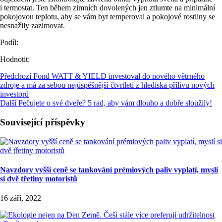
i termostat. Ten během zimních dovolených jen ztlumte na minimální
pokojovou teplotu, aby se vám byt temperoval a pokojové rostliny se
nesnažily zazimovat.
Podíl:
Hodnotit:
Předchozí
Fond WATT & YIELD investoval do nového větrného
zdroje a má za sebou nejúspěšnější čtvrtletí z hlediska přílivu nových
investorů
Další
Pečujete o své dveře? 5 rad, aby vám dlouho a dobře sloužily!
Související příspěvky
Navzdory vyšší ceně se tankování prémiových paliv vyplatí, myslí
si dvě třetiny motoristů
16 září, 2022