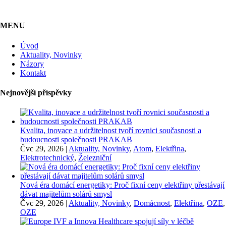
MENU
Úvod
Aktuality, Novinky
Názory
Kontakt
Nejnovější příspěvky
Kvalita, inovace a udržitelnost tvoří rovnici současnosti a
budoucnosti společnosti PRAKAB
Čvc 29, 2026
|
Aktuality, Novinky
,
Atom
,
Elektřina
,
Elektrotechnický
,
Železniční
Nová éra domácí energetiky: Proč fixní ceny elektřiny přestávají
dávat majitelům solárů smysl
Čvc 29, 2026
|
Aktuality, Novinky
,
Domácnost
,
Elektřina
,
OZE
,
OZE