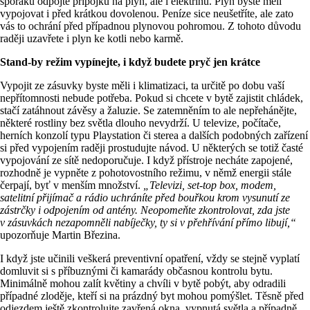
sporáku odpojte přípojku na plyn, ale i elektřinu. Plyn byste měli
vypojovat i před krátkou dovolenou. Peníze sice neušetříte, ale zato
vás to ochrání před případnou plynovou pohromou. Z tohoto důvodu
raději uzavřete i plyn ke kotli nebo karmě.
Stand-by režim vypínejte, i když budete pryč jen krátce
Vypojit ze zásuvky byste měli i klimatizaci, ta určitě po dobu vaší
nepřítomnosti nebude potřeba. Pokud si chcete v bytě zajistit chládek,
stačí zatáhnout závěsy a žaluzie. Se zatemněním to ale nepřehánějte,
některé rostliny bez světla dlouho nevydrží. U televize, počítače,
herních konzolí typu Playstation či sterea a dalších podobných zařízení
si před vypojením raději prostudujte návod. U některých se totiž časté
vypojování ze sítě nedoporučuje. I když přístroje necháte zapojené,
rozhodně je vypněte z pohotovostního režimu, v němž energii stále
čerpají, byť v menším množství.
„Televizi, set-top box, modem,
satelitní přijímač a rádio uchráníte před bouřkou krom vysunutí ze
zástrčky i
odpojením od antény. Neopomeňte zkontrolovat, zda jste
v zásuvkách nezapomněli nabíječky, ty si v přehřívání přímo libují,“
upozorňuje Martin Březina.
I když jste učinili veškerá preventivní opatření, vždy se stejně vyplatí
domluvit si s příbuznými či kamarády občasnou kontrolu bytu.
Minimálně mohou zalít květiny a chvíli v bytě pobýt, aby odradili
případné zloděje, kteří si na prázdný byt mohou pomýšlet. Těsně před
odjezdem ještě zkontrolujte zavřená okna, vypnutá světla a případně