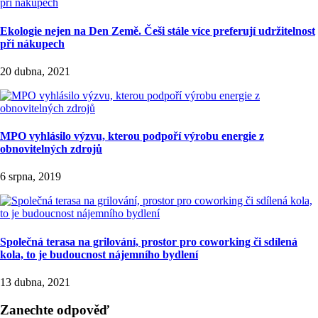
Ekologie nejen na Den Země. Češi stále více preferují udržitelnost
při nákupech
20 dubna, 2021
MPO vyhlásilo výzvu, kterou podpoří výrobu energie z
obnovitelných zdrojů
6 srpna, 2019
Společná terasa na grilování, prostor pro coworking či sdílená
kola, to je budoucnost nájemního bydlení
13 dubna, 2021
Zanechte odpověď