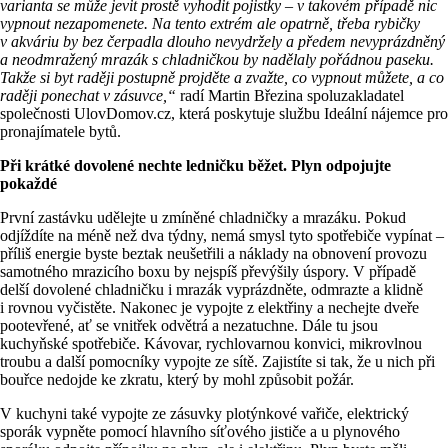
varianta se
může jevit prostě vyhodit pojistky – v takovém případě nic
vypnout nezapomenete. Na tento extrém ale opatrně, třeba rybičky
v akváriu by bez čerpadla dlouho nevydržely a předem nevyprázdněný
a neodmražený mrazák s chladničkou by nadělaly pořádnou paseku.
Takže si byt raději postupně projděte a zvažte, co vypnout můžete, a co
raději ponechat v zásuvce,“
radí Martin Březina spoluzakladatel
společnosti UlovDomov.cz, která poskytuje službu Ideální nájemce pro
pronajímatele bytů.
Při krátké dovolené nechte ledničku běžet. Plyn odpojujte
pokaždé
První zastávku udělejte u zmíněné chladničky a mrazáku. Pokud
odjíždíte na méně než dva týdny, nemá smysl tyto spotřebiče vypínat –
příliš energie byste beztak neušetřili a náklady na obnovení provozu
samotného mrazicího boxu by nejspíš převýšily úspory. V případě
delší dovolené chladničku i mrazák vyprázdněte, odmrazte a klidně
i rovnou vyčistěte. Nakonec je vypojte z elektřiny a nechejte dveře
pootevřené, ať se vnitřek odvětrá a nezatuchne. Dále tu jsou
kuchyňské spotřebiče. Kávovar, rychlovarnou konvici, mikrovlnou
troubu a další pomocníky vypojte ze sítě. Zajistíte si tak, že u nich při
bouřce nedojde ke zkratu, který by mohl způsobit požár.
V kuchyni také vypojte ze zásuvky plotýnkové vařiče, elektrický
sporák vypněte pomocí hlavního síťového jističe a u plynového