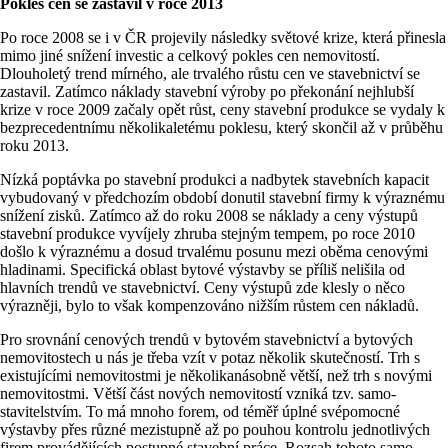
Pokles cen se zastavil v roce 2013
Po roce 2008 se i v ČR projevily následky světové krize, která přinesla
mimo jiné snížení investic a celkový pokles cen nemovitostí.
Dlouholetý trend mírného, ale trvalého růstu cen ve stavebnictví se
zastavil. Zatímco náklady stavební výroby po překonání nejhlubší
krize v roce 2009 začaly opět růst, ceny stavební produkce se vydaly k
bezprecedentnímu několikaletému poklesu, který skončil až v průběhu
roku 2013.
Nízká poptávka po stavební produkci a nadbytek stavebních kapacit
vybudovaný v předchozím období donutil stavební firmy k výraznému
snížení zisků. Zatímco až do roku 2008 se náklady a ceny výstupů
stavební produkce vyvíjely zhruba stejným tempem, po roce 2010
došlo k výraznému a dosud trvalému posunu mezi oběma cenovými
hladinami. Specifická oblast bytové výstavby se příliš nelišila od
hlavních trendů ve stavebnictví. Ceny výstupů zde klesly o něco
výrazněji, bylo to však kompenzováno nižším růstem cen nákladů.
Pro srovnání cenových trendů v bytovém stavebnictví a bytových
nemovitostech u nás je třeba vzít v potaz několik skutečností. Trh s
existujícími nemovitostmi je několikanásobně větší, než trh s novými
nemovitostmi. Větší část nových nemovitostí vzniká tzv. samo-
stavitelstvím. To má mnoho forem, od téměř úplné svépomocné
výstavby přes různé mezistupně až po pouhou kontrolu jednotlivých
firem provádějících postupné stavební práce. Rozsah tohoto samo-