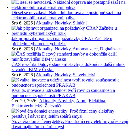
Diesel se nevzdává. Nákladní doprava ale postupně sází i na
elektromobilitu a alternativní paliva
Srp 6, 2026
|
Aktuality, Novinky
,
Silniční
Jak připravit organizaci na požadavky CRA? Začněte u
přehledu kybernetických rizik
Srp 6, 2026
|
Aktuality, Novinky
,
Automatizace, Digitalizace
ČAS rozšířila Datový standard stavby a dokončila další milník
zavádění BIM v Česku
Srp 6, 2026
|
Aktuality, Novinky
,
Stavebnictví
Kvalita, inovace a udržitelnost tvoří rovnici současnosti a
budoucnosti společnosti PRAKAB
Čvc 29, 2026
|
Aktuality, Novinky
,
Atom
,
Elektřina
,
Elektrotechnický
,
Železniční
Nová éra domácí energetiky: Proč fixní ceny elektřiny přestávají
dávat majitelům solárů smysl