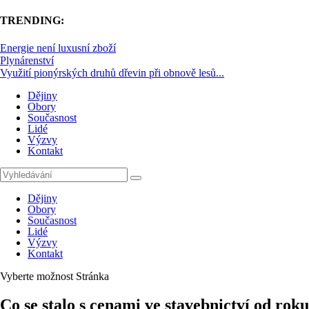
TRENDING:
Energie není luxusní zboží
Plynárenství
Využití pionýrských druhů dřevin při obnově lesů...
Dějiny
Obory
Současnost
Lidé
Výzvy
Kontakt
Dějiny
Obory
Současnost
Lidé
Výzvy
Kontakt
Vyberte možnost Stránka
Co se stalo s cenami ve stavebnictví od roku