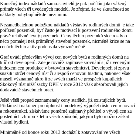
Konečný index nákladů samo-stavitelů je pak počítán jako vážený
průměr všech tří uvedených modelů. Je zřejmé, že ve skutečnosti se
náklady pohybují někde mezi nimi.
Nezanedbatelnou položkou nákladů výstavby rodinných domů je také
pořízení pozemků, byť často je motivací k postavení rodinného domu
právě relativně levný pozemek. Ceny těchto pozemků sice rostly o
něco pomaleji než průměrný stavební pozemek, nicméně krize se na
cenách těchto aktiv podepsala výrazně méně.
Graf uvádí především vývoj cen nových bytů a rodinných domů na
klíč od developerů. Zde je rovněž zajímavé srovnání s již uvedeným
indexem cen produkce v bytovém stavebnictví. Developeři si zprvu
snažili udržet cenový růst či alespoň cenovou hladinu, nakonec však
museli významně ukrojit ze svých marží ve prospěch kupujících.
Skokový růst nižší sazby DPH v roce 2012 však absorbovali jejich
dodavatelé stavebních prací.
Ještě větší propad zaznamenaly ceny starších, již existujících bytů.
Přidáme-li nakonec pro úplnost i modelový výpočet růstu cen renovací
a rekonstrukcí, získáváme poměrně zajímavý přehled o vývoji cen za
posledních zhruba 7 let u všech způsobů, jakými bylo možno získat
vlastní bydlení.
Minimálně od konce roku 2013 dochází k zotavování ve všech