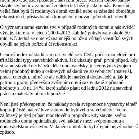
stavitelství není v zahraničí zdaleka tak běžný jako u nás. Konečně,
velká část bytů či rodinných domů vzniká nebo se zásadně obměňuje
rekonstrukcí, přístavbami a kompletní renovací původních obydlí.
O významu samo-stavitelství v případě rodinných domů u nás svědčí
výdaje, které se v letech 2009–2013 stabilně pohybovaly okolo 50
mld. Kč. Jedná se o nejvýznamnější položku výdajů vlastníků svých
obydlí na jejich pořízení či rekonstrukci.
Cenový index nákladů samo-stavitelů se v ČSÚ počítá modelově pro
tři základní typy stavebních aktivit. Jak ukazuje graf, první případ, kdy
si samo-stavitel nechá vše dělat dodavatelsky, je cenovým vývojem
velmi podobný indexu celkových nákladů ve stavebnictví (materiál,
práce, energie), mírně se ale odlišuje maržemi dodavatelů a, jak je
patrno z grafu, především zvýšením dolní sazby daně z přidané
hodnoty z 10 na 14 %, které začalo platit od ledna 2012 na stavební
práce a materiály při nich použité.
Není jistě překvapením, že náklady zcela svépomocné výstavby téměř
kopírují čistě materiálové vstupy do bytového stavebnictví. Velmi
zajímavý je třetí případ modelového propočtu, kdy stavitel svého
rodinného domu optimalizuje své náklady mezi svépomocnou a
dodavatelskou výstavbu. V daném období to byl zřejmě nejvýhodnější
způsob.