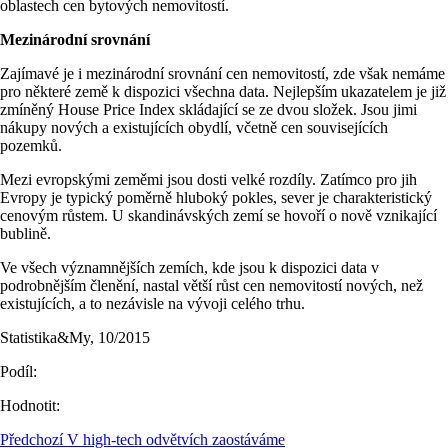
oblastech cen bytových nemovitostí.
Mezinárodní srovnání
Zajímavé je i mezinárodní srovnání cen nemovitostí, zde však nemáme
pro některé země k dispozici všechna data. Nejlepším ukazatelem je již
zmíněný House Price Index skládající se ze dvou složek. Jsou jimi
nákupy nových a existujících obydlí, včetně cen souvisejících
pozemků.
Mezi evropskými zeměmi jsou dosti velké rozdíly. Zatímco pro jih
Evropy je typický poměrně hluboký pokles, sever je charakteristický
cenovým růstem. U skandinávských zemí se hovoří o nově vznikající
bublině.
Ve všech významnějších zemích, kde jsou k dispozici data v
podrobnějším členění, nastal větší růst cen nemovitostí nových, než
existujících, a to nezávisle na vývoji celého trhu.
Statistika&My, 10/2015
Podíl:
Hodnotit:
Předchozí
V high-tech odvětvích zaostáváme