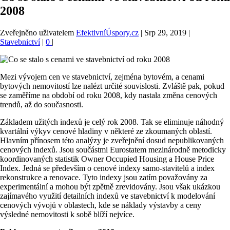
2008
Zveřejněno uživatelem
EfektivníÚspory.cz
|
Srp 29, 2019
|
Stavebnictví
|
0
|
Mezi vývojem cen ve stavebnictví, zejména bytovém, a cenami
bytových nemovitostí lze nalézt určité souvislosti. Zvláště pak, pokud
se zaměříme na období od roku 2008, kdy nastala změna cenových
trendů, až do současnosti.
Základem užitých indexů je celý rok 2008. Tak se eliminuje náhodný
kvartální výkyv cenové hladiny v některé ze zkoumaných oblastí.
Hlavním přínosem této analýzy je zveřejnění dosud nepublikovaných
cenových indexů. Jsou součástmi Eurostatem mezinárodně metodicky
koordinovaných statistik Owner Occupied Housing a House Price
Index. Jedná se především o cenové indexy samo-stavitelů a index
rekonstrukce a renovace. Tyto indexy jsou zatím považovány za
experimentální a mohou být zpětně zrevidovány. Jsou však ukázkou
zajímavého využití detailních indexů ve stavebnictví k modelování
cenových vývojů v oblastech, kde se náklady výstavby a ceny
výsledné nemovitosti k sobě blíží nejvíce.