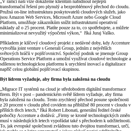
„V rámci naší vize dokážeme klientům nabídnout nejlepší
transformační řešení pro plynulý a bezproblémový přechod do cloudu.
Pružná on‑line infrastruktura poskytovatelů cloudových služeb, jako
jsou Amazon Web Services, Microsoft Azure nebo Google Cloud
Platform, umožňuje zákazníkům snížit infrastrukturní operativní
náklady až o 25 procent. Platíte pouze za to, co spotřebujete, a můžete
minimializovat nevyužitý výpočetní výkon,“ říká Juraj Vaško.
Příkladem je klíčový cloudový projekt z nedávné doby, kdy Accenture
vytvořila joint venture s Generali Group, jedním z největších
světových hráčů v pojišťovnictví. Společný podnik se jmenuje Group
Operations Service Platform a umožní využívat cloudové technologie a
sdílenou technologickou platformu k urychlení inovací a digitalizace
napříč celou globální pojišťovací skupinou.
Být lídrem vyžaduje, aby firma byla založená na cloudu
„Migrace IT systémů na cloud je středobodem digitální transformace
firem. Být v post – pandemickém světě lídrem vyžaduje, aby firma
byla založená na cloudu. Tento zrychlený přechod posune společnosti
z 20 procent v cloudu před covidem na přibližně 80 procent v cloudu v
příštích třech letech,“ říká Robert Libonati, generální ředitel české
pobočky Accenture a dodává: „Firmy se kromě technologických změn
musí v následujících letech vypořádat také s přechodem k udržitelnosti.
To, jak evropské společnosti zvládnou tuto dvojitou transformaci, určí,