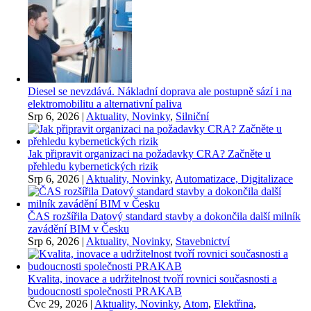
Diesel se nevzdává. Nákladní doprava ale postupně sází i na
elektromobilitu a alternativní paliva
Srp 6, 2026
|
Aktuality, Novinky
,
Silniční
Jak připravit organizaci na požadavky CRA? Začněte u
přehledu kybernetických rizik
Srp 6, 2026
|
Aktuality, Novinky
,
Automatizace, Digitalizace
ČAS rozšířila Datový standard stavby a dokončila další milník
zavádění BIM v Česku
Srp 6, 2026
|
Aktuality, Novinky
,
Stavebnictví
Kvalita, inovace a udržitelnost tvoří rovnici současnosti a
budoucnosti společnosti PRAKAB
Čvc 29, 2026
|
Aktuality, Novinky
,
Atom
,
Elektřina
,