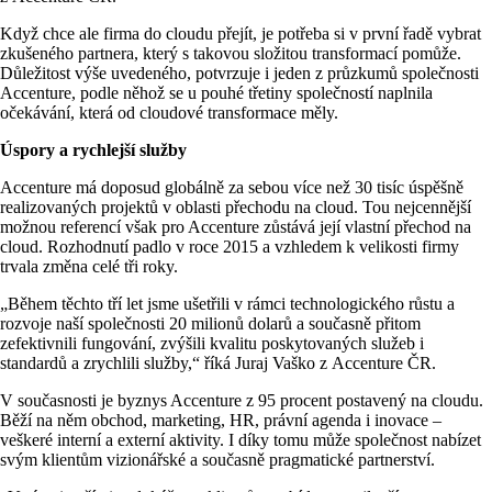
Když chce ale firma do cloudu přejít, je potřeba si v první řadě vybrat
zkušeného partnera, který s takovou složitou transformací pomůže.
Důležitost výše uvedeného, potvrzuje i jeden z průzkumů společnosti
Accenture, podle něhož se u pouhé třetiny společností naplnila
očekávání, která od cloudové transformace měly.
Úspory a rychlejší služby
Accenture má doposud globálně za sebou více než 30 tisíc úspěšně
realizovaných projektů v oblasti přechodu na cloud. Tou nejcennější
možnou referencí však pro Accenture zůstává její vlastní přechod na
cloud. Rozhodnutí padlo v roce 2015 a vzhledem k velikosti firmy
trvala změna celé tři roky.
„Během těchto tří let jsme ušetřili v rámci technologického růstu a
rozvoje naší společnosti 20 milionů dolarů a současně přitom
zefektivnili fungování, zvýšili kvalitu poskytovaných služeb i
standardů a zrychlili služby,“ říká Juraj Vaško z Accenture ČR.
V současnosti je byznys Accenture z 95 procent postavený na cloudu.
Běží na něm obchod, marketing, HR, právní agenda i inovace –
veškeré interní a externí aktivity. I díky tomu může společnost nabízet
svým klientům vizionářské a současně pragmatické partnerství.