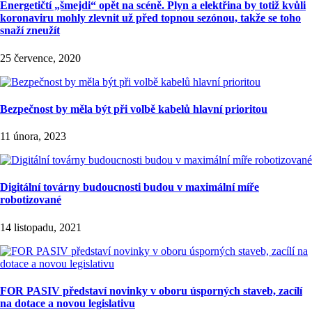
Energetičtí „šmejdi“ opět na scéně. Plyn a elektřina by totiž kvůli
koronaviru mohly zlevnit už před topnou sezónou, takže se toho
snaží zneužít
25 července, 2020
Bezpečnost by měla být při volbě kabelů hlavní prioritou
11 února, 2023
Digitální továrny budoucnosti budou v maximální míře
robotizované
14 listopadu, 2021
FOR PASIV představí novinky v oboru úsporných staveb, zacílí
na dotace a novou legislativu