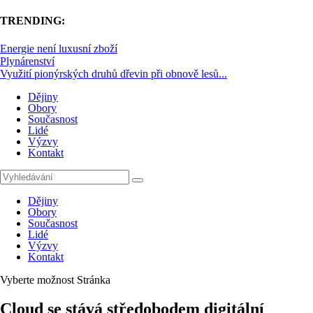
TRENDING:
Energie není luxusní zboží
Plynárenství
Využití pionýrských druhů dřevin při obnově lesů...
Dějiny
Obory
Současnost
Lidé
Výzvy
Kontakt
Dějiny
Obory
Současnost
Lidé
Výzvy
Kontakt
Vyberte možnost Stránka
Cloud se stává středobodem digitální