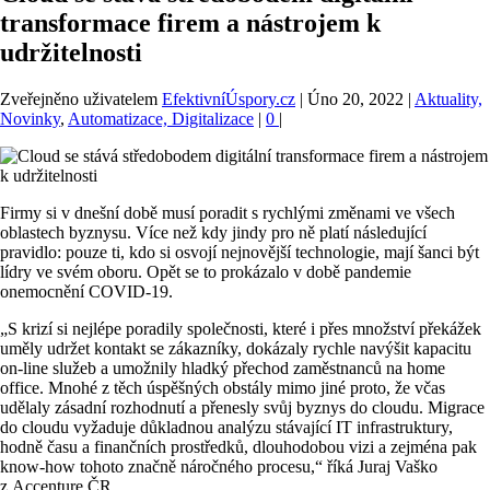
transformace firem a nástrojem k
udržitelnosti
Zveřejněno uživatelem
EfektivníÚspory.cz
|
Úno 20, 2022
|
Aktuality,
Novinky
,
Automatizace, Digitalizace
|
0
|
Firmy si v dnešní době musí poradit s rychlými změnami ve všech
oblastech byznysu. Více než kdy jindy pro ně platí následující
pravidlo: pouze ti, kdo si osvojí nejnovější technologie, mají šanci být
lídry ve svém oboru. Opět se to prokázalo v době pandemie
onemocnění COVID-19.
„S krizí si nejlépe poradily společnosti, které i přes množství překážek
uměly udržet kontakt se zákazníky, dokázaly rychle navýšit kapacitu
on-line služeb a umožnily hladký přechod zaměstnanců na home
office. Mnohé z těch úspěšných obstály mimo jiné proto, že včas
udělaly zásadní rozhodnutí a přenesly svůj byznys do cloudu. Migrace
do cloudu vyžaduje důkladnou analýzu stávající IT infrastruktury,
hodně času a finančních prostředků, dlouhodobou vizi a zejména pak
know-how tohoto značně náročného procesu,“ říká Juraj Vaško
z Accenture ČR.