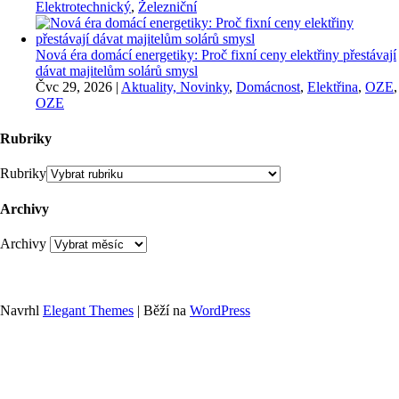
Elektrotechnický
,
Železniční
Nová éra domácí energetiky: Proč fixní ceny elektřiny přestávají
dávat majitelům solárů smysl
Čvc 29, 2026
|
Aktuality, Novinky
,
Domácnost
,
Elektřina
,
OZE
,
OZE
Rubriky
Rubriky
Archivy
Archivy
Navrhl
Elegant Themes
| Běží na
WordPress