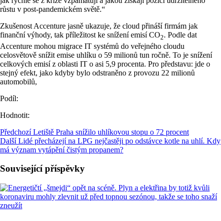
jak rychle se z krize vzpamatují a jakou získají pozici udržitelného
růstu v post-pandemickém světě.“
Zkušenost Accenture jasně ukazuje, že cloud přináší firmám jak
finanční výhody, tak příležitost ke snížení emisí CO
. Podle dat
2
Accenture mohou migrace IT systémů do veřejného cloudu
celosvětově snížit emise uhlíku o 59 milionů tun ročně. To je snížení
celkových emisí z oblasti IT o asi 5,9 procenta. Pro představu: jde o
stejný efekt, jako kdyby bylo odstraněno z provozu 22 milionů
automobilů,
Podíl:
Hodnotit:
Předchozí
Letiště Praha snížilo uhlíkovou stopu o 72 procent
Další
Lidé přecházejí na LPG nejčastěji po odstávce kotle na uhlí. Kdy
má význam vytápění čistým propanem?
Související příspěvky