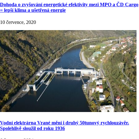
Dohoda o zvyšování energetické efektivity mezi MPO a ČD Cargo
= lepší klima a ušetřená energie
10 července, 2020
Vodní elektrárna Vrané mění i druhý 50tunový rychlouzávěr.
Spolehlivě sloužil od roku 1936