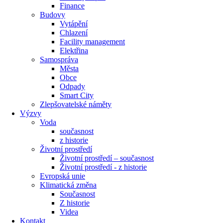
Finance
Budovy
Vytápění
Chlazení
Facility management
Elektřina
Samospráva
Města
Obce
Odpady
Smart City
Zlepšovatelské náměty
Výzvy
Voda
současnost
z historie
Životní prostředí
Životní prostředí – současnost
Životní prostředí ​- z historie
Evropská unie
Klimatická změna
Současnost
Z historie
Videa
Kontakt