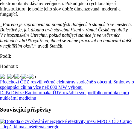
elektromobility dávány veřejnosti. Pokud jde o rychlonabíjecí
infrastrukturu, je podle jeho slov dobře dimenzovaná, moderní a
fungující.
„Potřeba je zapracovat na pomalých dobíjecích stanicích ve městech.
Bolestivé je, jak dlouho trvá stavební řízení v rámci České republiky.
V nizozemském Utrechtu, pokud nabíjecí stanice je ve večerních
hodinách z 80 % vytížena, ihned se začne pracovat na budování další
v nejbližším okolí,“
uvedl Staněk.
Podíl:
Hodnotit:
Předchozí
ČEZ rozvíjí větrné elektrárny společně s obcemi. Smlouvy o
spolupráci cílí na více než 600 MW výkonu
Další
Divize Radiofarmaka ÚJV rozšířila své portfolio produkce pro
nukleární medicínu
Související příspěvky