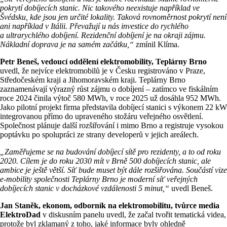
pokrytí dobíjecích stanic. Nic takového neexistuje například ve
Švédsku, kde jsou jen určité lokality. Taková rovnoměrnost pokrytí není
ani například v Itálii. Převažují u nás investice do rychlého
a ultrarychlého dobíjení. Rezidenční dobíjení je na okraji zájmu.
Nákladní doprava je na samém začátku,“
zmínil Klíma.
Petr Beneš, vedoucí oddělení elektromobility, Teplárny Brno
uvedl, že nejvíce elektromobilů je v Česku registrováno v Praze,
Středočeském kraji a Jihomoravském kraji. Teplárny Brno
zaznamenávají výrazný růst zájmu o dobíjení – zatímco ve fiskálním
roce 2024 činila výtoč 580 MWh, v roce 2025 už dosáhla 952 MWh.
Jako pilotní projekt firma představila dobíjecí stanici s výkonem 22 kW
integrovanou přímo do upraveného stožáru veřejného osvětlení.
Společnost plánuje další rozšiřování i mimo Brno a registruje vysokou
poptávku po spolupráci ze strany developerů v jejich areálech.
„Zaměřujeme se na budování dobíjecí sítě pro rezidenty, a to od roku
2020. Cílem je do roku 2030 mít v Brně 500 dobíjecích stanic, ale
ambice je ještě větší. Síť bude muset být dále rozšiřována. Součástí vize
e-mobility společnosti Teplárny Brno je moderní síť veřejných
dobíjecích stanic v docházkové vzdálenosti 5 minut,“
uvedl Beneš.
Jan Staněk, ekonom, odborník na elektromobilitu, tvůrce media
ElektroDad
v diskusním panelu uvedl, že začal tvořit tematická videa,
protože byl zklamaný z toho, jaké informace byly ohledně