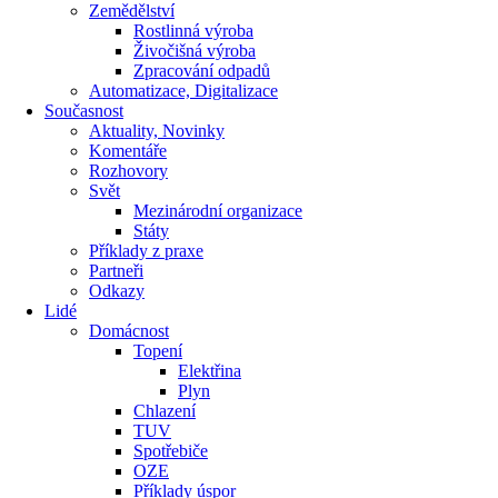
Zemědělství
Rostlinná výroba
Živočišná výroba
Zpracování odpadů
Automatizace, Digitalizace
Současnost
Aktuality, Novinky
Komentáře
Rozhovory
Svět
Mezinárodní organizace
Státy
Příklady z praxe
Partneři
Odkazy
Lidé
Domácnost
Topení
Elektřina
Plyn
Chlazení
TUV
Spotřebiče
OZE
Příklady úspor