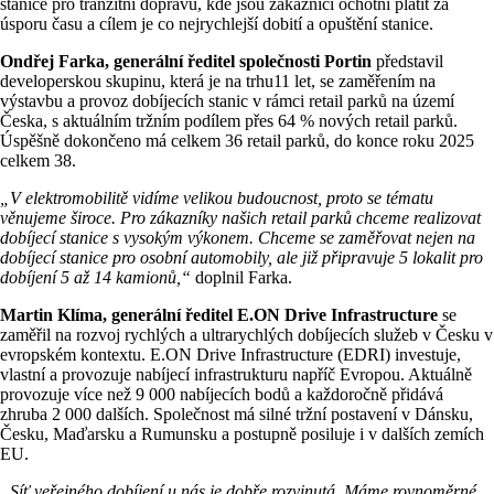
stanice pro tranzitní dopravu, kde jsou zákazníci ochotni platit za
úsporu času a cílem je co nejrychlejší dobití a opuštění stanice.
Ondřej Farka, generální ředitel společnosti Portin
představil
developerskou skupinu, která je na trhu11 let, se zaměřením na
výstavbu a provoz dobíjecích stanic v rámci retail parků na území
Česka, s aktuálním tržním podílem přes 64 % nových retail parků.
Úspěšně dokončeno má celkem 36 retail parků, do konce roku 2025
celkem 38.
„V elektromobilitě vidíme velikou budoucnost, proto se tématu
věnujeme široce. Pro zákazníky našich retail parků chceme realizovat
dobíjecí stanice s vysokým výkonem. Chceme se zaměřovat nejen na
dobíjecí stanice pro osobní automobily, ale již připravuje 5 lokalit pro
dobíjení 5 až 14 kamionů,“
doplnil Farka.
Martin Klíma, generální ředitel E.ON Drive Infrastructure
se
zaměřil na rozvoj rychlých a ultrarychlých dobíjecích služeb v Česku v
evropském kontextu. E.ON Drive Infrastructure (EDRI) investuje,
vlastní a provozuje nabíjecí infrastrukturu napříč Evropou. Aktuálně
provozuje více než 9 000 nabíjecích bodů a každoročně přidává
zhruba 2 000 dalších. Společnost má silné tržní postavení v Dánsku,
Česku, Maďarsku a Rumunsku a postupně posiluje i v dalších zemích
EU.
„Síť veřejného dobíjení u nás je dobře rozvinutá. Máme rovnoměrné