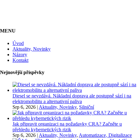
MENU
Úvod
Aktuality, Novinky
Názory
Kontakt
Nejnovější příspěvky
Diesel se nevzdává. Nákladní doprava ale postupně sází i na
elektromobilitu a alternativní paliva
Srp 6, 2026
|
Aktuality, Novinky
,
Silniční
Jak připravit organizaci na požadavky CRA? Začněte u
přehledu kybernetických rizik
Srp 6, 2026
|
Aktuality, Novinky
,
Automatizace, Digitalizace