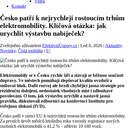
Videa
Kontakt
Česko patří k nejrychleji rostoucím trhům
elektromobility. Klíčová otázka: jak
urychlit výstavbu nabíječek?
Zveřejněno uživatelem
EfektivníÚspory.cz
|
Led 6, 2026
|
Aktuality,
Novinky
,
Čistá mobilita
|
0
|
Elektromobily se v Česku rychle šíří a stávají se běžnou součástí
dopravy. Ve městech pomáhají zlepšovat kvalitu ovzduší a
snižovat hluk. Další rozvoj ale brzdí chybějící jasná strategie pro
rezidenční dobíjení, nedostatek vhodných míst i zdlouhavé
povolování. O tom, jak výstavbu urychlit a nastavit jasná
pravidla, diskutovali odborníci na konferenci Institutu pro
veřejnou diskusi (IVD).
Česko patří v rámci EU k nejrychleji rostoucím trhům elektromobility.
Za prvních devět měsíců letošního roku vzrostly registrace nových
osobních elektromobilů o 41,2 % – přibylo 10 180 vozů.