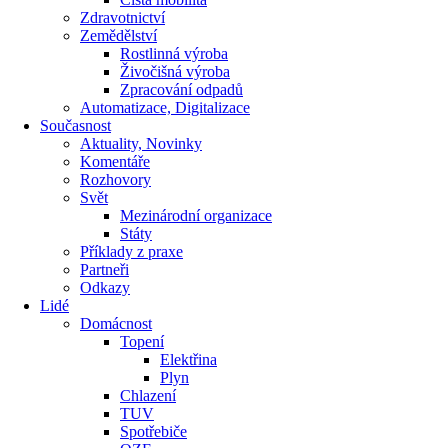
Zdravotnictví
Zemědělství
Rostlinná výroba
Živočišná výroba
Zpracování odpadů
Automatizace, Digitalizace
Současnost
Aktuality, Novinky
Komentáře
Rozhovory
Svět
Mezinárodní organizace
Státy
Příklady z praxe
Partneři
Odkazy
Lidé
Domácnost
Topení
Elektřina
Plyn
Chlazení
TUV
Spotřebiče