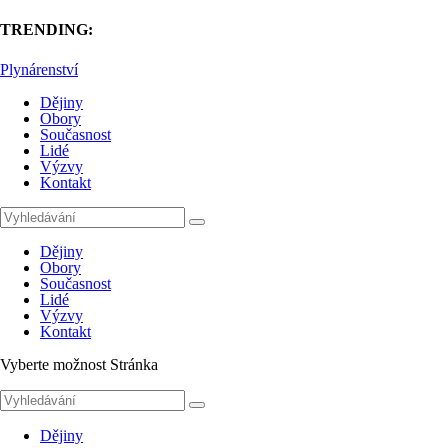
TRENDING:
Plynárenství
Dějiny
Obory
Současnost
Lidé
Výzvy
Kontakt
Dějiny
Obory
Současnost
Lidé
Výzvy
Kontakt
Vyberte možnost Stránka
Dějiny