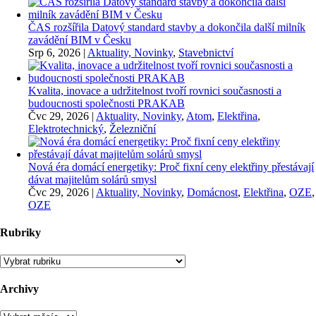
ČAS rozšířila Datový standard stavby a dokončila další milník
zavádění BIM v Česku
Srp 6, 2026
|
Aktuality, Novinky
,
Stavebnictví
Kvalita, inovace a udržitelnost tvoří rovnici současnosti a
budoucnosti společnosti PRAKAB
Čvc 29, 2026
|
Aktuality, Novinky
,
Atom
,
Elektřina
,
Elektrotechnický
,
Železniční
Nová éra domácí energetiky: Proč fixní ceny elektřiny přestávají
dávat majitelům solárů smysl
Čvc 29, 2026
|
Aktuality, Novinky
,
Domácnost
,
Elektřina
,
OZE
,
OZE
Rubriky
Rubriky
Archivy
Archivy