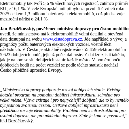
Elektromobily tak tvoří 5,6 % všech nových registrací, zatímco průměr
EU je 16,1 %. V celé Evropské unii přibylo za první tři čtvrtletí roku
2025 celkem 1,3 milionu bateriových elektromobilů, což představuje
meziroční nárůst o 24,1 %.
Jan Bezděkovský, pověřenec ministra dopravy pro čistou mobilitu
uvedl, že ministerstvo má k elektromobilitě velmi detailní a otevřená
data dostupná na webu
www.cistadoprava.cz
. Jde například o vývoj a
prognózy počtu bateriových elektrických vozidel, včetně těch
nákladních. V Česku je aktuálně registrováno 55 459 elektromobilů a
5 623 dobíjecích bodů, jejichž počet dál roste. Z dat lze zjistit také to,
jak je na tom se sítí dobíjecích stanic každé město. V poměru počtu
dobíjecích bodů na počet vozidel se podle těchto statistik nachází
Česko přibližně uprostřed Evropy.
„Ministerstvo dopravy podporuje rozvoj dobíjecích stanic. Existuje
dotační program na pomalou dobíjecí infrastrukturu, zejména pro
velká města. Výzva existuje i pro nejrychlejší dobíjení, ale to by nemělo
být jedinou zvolenou cestou. Celkově dobíjecí infrastruktura není
překážkou rozvoje elektromobility. Problém není s infrastrukturou pro
osobní dopravu, ale pro nákladní dopravu. Stále je kam se posouvat,“
řekl Bezděkovský.