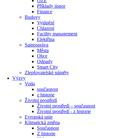
OZE
Příklady úspor
Finance
Budovy
Vytápění
Chlazení
Facility management
Elektřina
Samospráva
Města
Obce
Odpady
Smart City
Zlepšovatelské náměty
Výzvy
Voda
současnost
z historie
Životní prostředí
Životní prostředí – současnost
Životní prostředí ​- z historie
Evropská unie
Klimatická změna
Současnost
Z historie