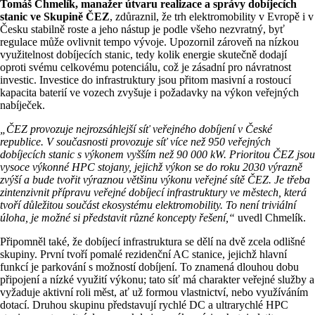
Tomáš Chmelík, manažer útvaru realizace a správy dobíjecích
stanic ve Skupině ČEZ
, zdůraznil, že trh elektromobility v Evropě i v
Česku stabilně roste a jeho nástup je podle všeho nezvratný, byť
regulace může ovlivnit tempo vývoje. Upozornil zároveň na nízkou
využitelnost dobíjecích stanic, tedy kolik energie skutečně dodají
oproti svému celkovému potenciálu, což je zásadní pro návratnost
investic. Investice do infrastruktury jsou přitom masivní a rostoucí
kapacita baterií ve vozech zvyšuje i požadavky na výkon veřejných
nabíječek.
„ČEZ provozuje nejrozsáhlejší síť veřejného dobíjení v České
republice. V současnosti provozuje síť více než 950 veřejných
dobíjecích stanic s výkonem vyšším než 90 000 kW. Prioritou ČEZ jsou
vysoce výkonné HPC stojany, jejichž výkon se do roku 2030 výrazně
zvýší a bude tvořit výraznou většinu výkonu veřejné sítě ČEZ. Je třeba
zintenzivnit přípravu veřejné dobíjecí infrastruktury ve městech, která
tvoří důležitou součást ekosystému elektromobility. To není triviální
úloha, je možné si představit různé koncepty řešení,“
uvedl Chmelík.
Připomněl také, že dobíjecí infrastruktura se dělí na dvě zcela odlišné
skupiny. První tvoří pomalé rezidenční AC stanice, jejichž hlavní
funkcí je parkování s možností dobíjení. To znamená dlouhou dobu
připojení a nízké využití výkonu; tato síť má charakter veřejné služby a
vyžaduje aktivní roli měst, ať už formou vlastnictví, nebo využíváním
dotací. Druhou skupinu představují rychlé DC a ultrarychlé HPC