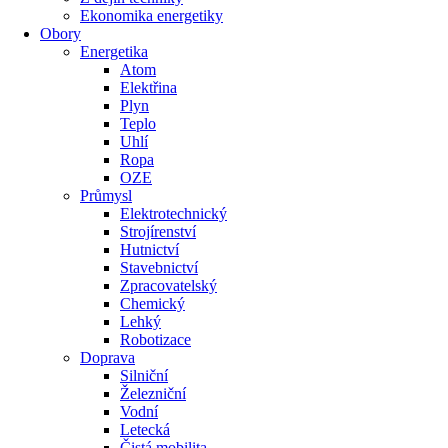
Ekonomika energetiky
Obory
Energetika
Atom
Elektřina
Plyn
Teplo
Uhlí
Ropa
OZE
Průmysl
Elektrotechnický
Strojírenství
Hutnictví
Stavebnictví
Zpracovatelský
Chemický
Lehký
Robotizace
Doprava
Silniční
Železniční
Vodní
Letecká
Čistá mobilita