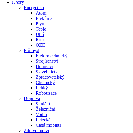
Obory
Energetika
Atom
Elektřina
Plyn
Teplo
Uhlí
Ropa
OZE
Průmysl
Elektrotechnický
Strojírenství
Hutnictví
Stavebnictví
Zpracovatelský
Chemický
Lehký
Robotizace
Doprava
Silniční
Železniční
Vodní
Letecká
Čistá mobilita
Zdravotnictví