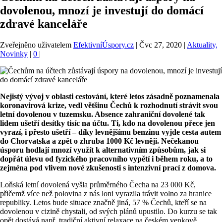
dovolenou, mnozí je investují do domácí
zdravé kanceláře
Zveřejněno uživatelem
EfektivníÚspory.cz
|
Čvc 27, 2020
|
Aktuality,
Novinky
|
0
|
Nejistý vývoj v oblasti cestování, které letos zásadně poznamenala
koronavirová krize, vedl většinu Čechů k rozhodnutí strávit svou
letní dovolenou v tuzemsku. Absence zahraniční dovolené tak
lidem ušetří desítky tisíc na účtu. Ti, kdo na dovolenou přece jen
vyrazí, i přesto ušetří – díky levnějšímu benzinu vyjde cesta autem
do Chorvatska a zpět o zhruba 1000 Kč levněji. Nečekanou
úsporu hodlají mnozí využít k alternativním způsobům, jak si
dopřát úlevu od fyzického pracovního vypětí i během roku, a to
zejména pod vlivem nové zkušenosti s intenzivní prací z domova.
Loňská letní dovolená vyšla průměrného Čecha na 23 000 Kč,
přičemž více než polovina z nás loni vyrazila trávit volno za hranice
republiky. Letos bude situace značně jiná, 57 % Čechů, kteří se na
dovolenou v cizině chystali, od svých plánů upustilo. Do kurzu se tak
opět dostává např. tradiční aktivní relaxace na českém venkově.