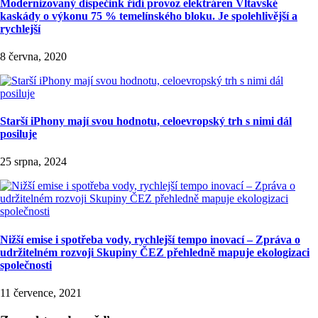
Modernizovaný dispečink řídí provoz elektráren Vltavské
kaskády o výkonu 75 % temelínského bloku. Je spolehlivější a
rychlejší
8 června, 2020
Starší iPhony mají svou hodnotu, celoevropský trh s nimi dál
posiluje
25 srpna, 2024
Nižší emise i spotřeba vody, rychlejší tempo inovací – Zpráva o
udržitelném rozvoji Skupiny ČEZ přehledně mapuje ekologizaci
společnosti
11 července, 2021