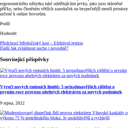
ergonomického nábytku také oddělujícími prvky, jako jsou skleněné
příčky, nebo členěním větších zasedaček na bezpečnější menší prostory
určené k online hovorům.
Podíl:
Hodnotit:
Předchozí
Středočeský kraj – Efektivní region
Další
Jak zvládnout sucho i povodně?
Související příspěvky
Výročí nových emisních limitů: 5 nejzajímavějších zjištění o
prvním roce provozu uhelných elektráren za nových podmínek
9 srpna, 2022