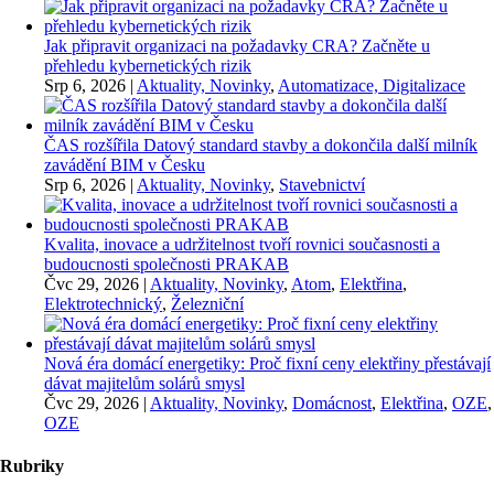
Jak připravit organizaci na požadavky CRA? Začněte u
přehledu kybernetických rizik
Srp 6, 2026
|
Aktuality, Novinky
,
Automatizace, Digitalizace
ČAS rozšířila Datový standard stavby a dokončila další milník
zavádění BIM v Česku
Srp 6, 2026
|
Aktuality, Novinky
,
Stavebnictví
Kvalita, inovace a udržitelnost tvoří rovnici současnosti a
budoucnosti společnosti PRAKAB
Čvc 29, 2026
|
Aktuality, Novinky
,
Atom
,
Elektřina
,
Elektrotechnický
,
Železniční
Nová éra domácí energetiky: Proč fixní ceny elektřiny přestávají
dávat majitelům solárů smysl
Čvc 29, 2026
|
Aktuality, Novinky
,
Domácnost
,
Elektřina
,
OZE
,
OZE
Rubriky