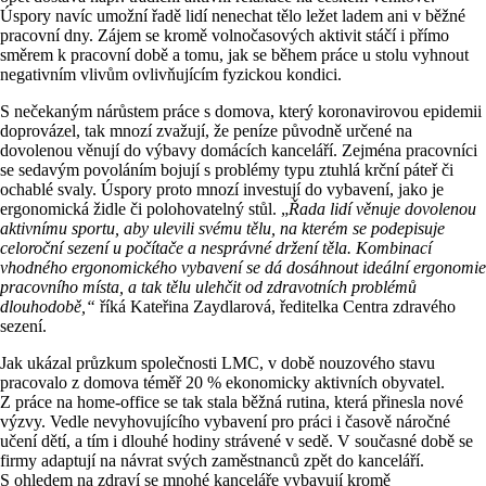
Úspory navíc umožní řadě lidí nenechat tělo ležet ladem ani v běžné
pracovní dny. Zájem se kromě volnočasových aktivit stáčí i přímo
směrem k pracovní době a tomu, jak se během práce u stolu vyhnout
negativním vlivům ovlivňujícím fyzickou kondici.
S nečekaným nárůstem práce s domova, který koronavirovou epidemii
doprovázel, tak mnozí zvažují, že peníze původně určené na
dovolenou věnují do výbavy domácích kanceláří. Zejména pracovníci
se sedavým povoláním bojují s problémy typu ztuhlá krční páteř či
ochablé svaly. Úspory proto mnozí investují do vybavení, jako je
ergonomická židle či polohovatelný stůl. „
Řada lidí věnuje dovolenou
aktivnímu sportu, aby ulevili svému tělu, na kterém se podepisuje
celoroční sezení u počítače a nesprávné držení těla. Kombinací
vhodného ergonomického vybavení se dá dosáhnout ideální ergonomie
pracovního místa, a tak tělu ulehčit od zdravotních problémů
dlouhodobě,“
říká Kateřina Zaydlarová, ředitelka Centra zdravého
sezení.
Jak ukázal průzkum společnosti LMC, v době nouzového stavu
pracovalo z domova téměř 20 % ekonomicky aktivních obyvatel.
Z práce na home-office se tak stala běžná rutina, která přinesla nové
výzvy. Vedle nevyhovujícího vybavení pro práci i časově náročné
učení dětí, a tím i dlouhé hodiny strávené v sedě. V současné době se
firmy adaptují na návrat svých zaměstnanců zpět do kanceláří.
S ohledem na zdraví se mnohé kanceláře vybavují kromě