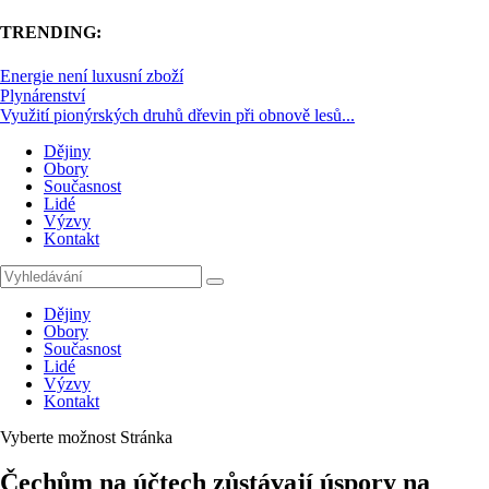
TRENDING:
Energie není luxusní zboží
Plynárenství
Využití pionýrských druhů dřevin při obnově lesů...
Dějiny
Obory
Současnost
Lidé
Výzvy
Kontakt
Dějiny
Obory
Současnost
Lidé
Výzvy
Kontakt
Vyberte možnost Stránka
Čechům na účtech zůstávají úspory na