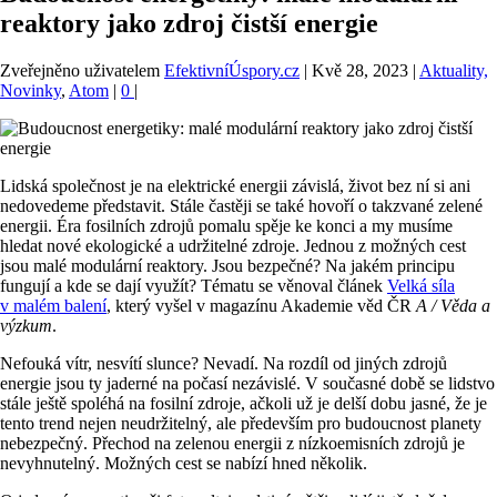
reaktory jako zdroj čistší energie
Zveřejněno uživatelem
EfektivníÚspory.cz
|
Kvě 28, 2023
|
Aktuality,
Novinky
,
Atom
|
0
|
Lidská společnost je na elektrické energii závislá, život bez ní si ani
nedovedeme představit. Stále častěji se také hovoří o takzvané zelené
energii. Éra fosilních zdrojů pomalu spěje ke konci a my musíme
hledat nové ekologické a udržitelné zdroje. Jednou z možných cest
jsou malé modulární reaktory. Jsou bezpečné? Na jakém principu
fungují a kde se dají využít? Tématu se věnoval článek
Velká síla
v malém balení
, který vyšel v magazínu Akademie věd ČR
A / Věda a
výzkum
.
Nefouká vítr, nesvítí slunce? Nevadí. Na rozdíl od jiných zdrojů
energie jsou ty jaderné na počasí nezávislé. V současné době se lidstvo
stále ještě spoléhá na fosilní zdroje, ačkoli už je delší dobu jasné, že je
tento trend nejen neudržitelný, ale především pro budoucnost planety
nebezpečný. Přechod na zelenou energii z nízkoemisních zdrojů je
nevyhnutelný. Možných cest se nabízí hned několik.