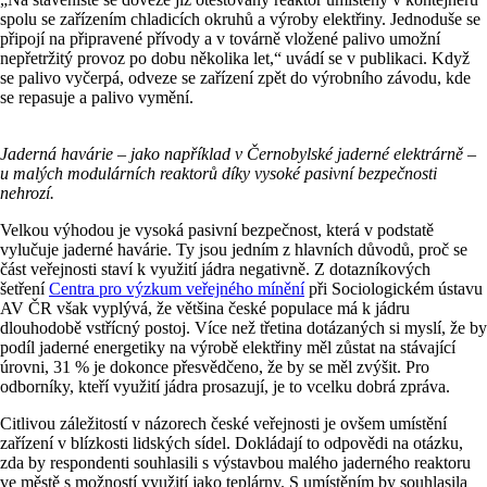
spolu se zařízením chladicích okruhů a výroby elektřiny. Jednoduše se
připojí na připravené přívody a v továrně vložené palivo umožní
nepřetržitý provoz po dobu několika let,“ uvádí se v publikaci. Když
se palivo vyčerpá, odveze se zařízení zpět do výrobního závodu, kde
se repasuje a palivo vymění.
Jaderná havárie – jako například v Černobylské jaderné elektrárně –
u malých modulárních reaktorů díky vysoké pasivní bezpečnosti
nehrozí.
Velkou výhodou je vysoká pasivní bezpečnost, která v podstatě
vylučuje jaderné havárie. Ty jsou jedním z hlavních důvodů, proč se
část veřejnosti staví k využití jádra negativně. Z dotazníkových
šetření
Centra pro výzkum veřejného mínění
při Sociologickém ústavu
AV ČR však vyplývá, že většina české populace má k jádru
dlouhodobě vstřícný postoj. Více než třetina dotázaných si myslí, že by
podíl jaderné energetiky na výrobě elektřiny měl zůstat na stávající
úrovni, 31 % je dokonce přesvědčeno, že by se měl zvýšit. Pro
odborníky, kteří využití jádra prosazují, je to vcelku dobrá zpráva.
Citlivou záležitostí v názorech české veřejnosti je ovšem umístění
zařízení v blízkosti lidských sídel. Dokládají to odpovědi na otázku,
zda by respondenti souhlasili s výstavbou malého jaderného reaktoru
ve městě s možností využití jako teplárny. S umístěním by souhlasila