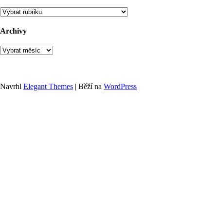
Rubriky
Archivy
Archivy
Navrhl
Elegant Themes
| Běží na
WordPress