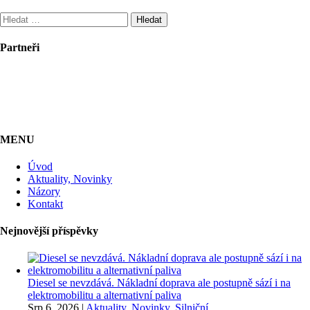
Vyhledávání
Partneři
MENU
Úvod
Aktuality, Novinky
Názory
Kontakt
Nejnovější příspěvky
Diesel se nevzdává. Nákladní doprava ale postupně sází i na
elektromobilitu a alternativní paliva
Srp 6, 2026
|
Aktuality, Novinky
,
Silniční