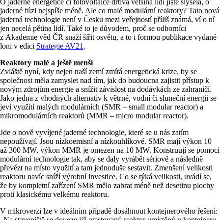
O jaderné energetice či fotovoltaice drtivá většina lidí jistě slyšela, o
jaderné fúzi nejspíše méně. Ale co malé modulární reaktory? Tato nová
jaderná technologie není v Česku mezi veřejností příliš známá, ví o ní
jen necelá pětina lidí. Také to je důvodem, proč se odborníci
z Akademie věd ČR snaží šířit osvětu, a to i formou publikace vydané
loni v edici
Strategie AV21
.
Reaktory malé a ještě menší
Zvláště nyní, kdy nejen naší zemí zmítá energetická krize, by se
společnost měla zamyslet nad tím, jak do budoucna zajistit přístup k
novým zdrojům energie a snížit závislost na dodávkách ze zahraničí.
Jako jedna z vhodných alternativ k větrné, vodní či sluneční energii se
jeví využití malých modulárních (SMR – small modular reactor) a
mikromodulárních reaktorů (MMR – micro modular reactor).
Jde o nově vyvíjené jaderné technologie, které se u nás zatím
nepoužívají. Jsou nízkoemisní a nízkouhlíkové. SMR mají výkon 10
až 300 MW, výkon MMR je omezen na 10 MW. Konstruují se pomocí
modulární technologie tak, aby se daly vyrábět sériově a následně
převézt na místo využití a tam jednoduše sestavit. Zmenšení velikosti
reaktoru navíc sníží výrobní investice. Co se týká velikosti, uvádí se,
že by kompletní zařízení SMR mělo zabrat méně než desetinu plochy
proti klasickému velkému reaktoru.
V mikroverzi lze v ideálním případě dosáhnout kontejnerového řešení:
„Na staveniště se doveze již otestovaný reaktor umístěný v kontejneru