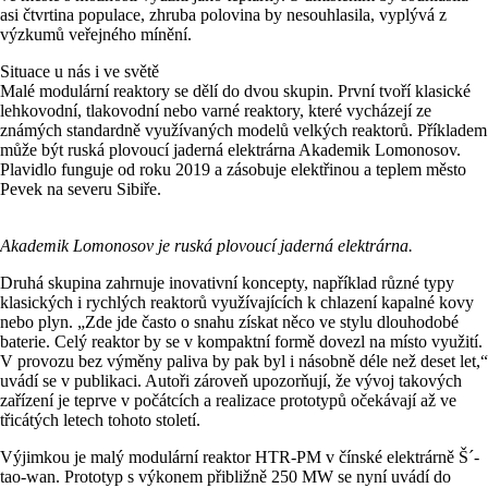
asi čtvrtina populace, zhruba polovina by nesouhlasila, vyplývá z
výzkumů veřejného mínění.
Situace u nás i ve světě
Malé modulární reaktory se dělí do dvou skupin. První tvoří klasické
lehkovodní, tlakovodní nebo varné reaktory, které vycházejí ze
známých standardně využívaných modelů velkých reaktorů. Příkladem
může být ruská plovoucí jaderná elektrárna Akademik Lomonosov.
Plavidlo funguje od roku 2019 a zásobuje elektřinou a teplem město
Pevek na severu Sibiře.
Akademik Lomonosov je ruská plovoucí jaderná elektrárna.
Druhá skupina zahrnuje inovativní koncepty, například různé typy
klasických i rychlých reaktorů využívajících k chlazení kapalné kovy
nebo plyn. „Zde jde často o snahu získat něco ve stylu dlouhodobé
baterie. Celý reaktor by se v kompaktní formě dovezl na místo využití.
V provozu bez výměny paliva by pak byl i násobně déle než deset let,“
uvádí se v publikaci. Autoři zároveň upozorňují, že vývoj takových
zařízení je teprve v počátcích a realizace prototypů očekávají až ve
třicátých letech tohoto století.
Výjimkou je malý modulární reaktor HTR-PM v čínské elektrárně Š´-
tao-wan. Prototyp s výkonem přibližně 250 MW se nyní uvádí do