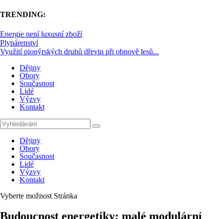
TRENDING:
Energie není luxusní zboží
Plynárenství
Využití pionýrských druhů dřevin při obnově lesů...
Dějiny
Obory
Současnost
Lidé
Výzvy
Kontakt
Dějiny
Obory
Současnost
Lidé
Výzvy
Kontakt
Vyberte možnost Stránka
Budoucnost energetiky: malé modulární