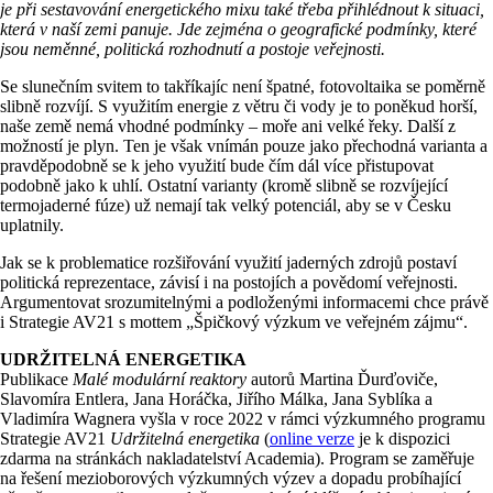
je při sestavování energetického mixu také třeba přihlédnout k situaci,
která v naší zemi panuje. Jde zejména o geografické podmínky, které
jsou neměnné, politická rozhodnutí a postoje veřejnosti.
Se slunečním svitem to takříkajíc není špatné, fotovoltaika se poměrně
slibně rozvíjí. S využitím energie z větru či vody je to poněkud horší,
naše země nemá vhodné podmínky – moře ani velké řeky. Další z
možností je plyn. Ten je však vnímán pouze jako přechodná varianta a
pravděpodobně se k jeho využití bude čím dál více přistupovat
podobně jako k uhlí. Ostatní varianty (kromě slibně se rozvíjející
termojaderné fúze) už nemají tak velký potenciál, aby se v Česku
uplatnily.
Jak se k problematice rozšiřování využití jaderných zdrojů postaví
politická reprezentace, závisí i na postojích a povědomí veřejnosti.
Argumentovat srozumitelnými a podloženými informacemi chce právě
i Strategie AV21 s mottem „Špičkový výzkum ve veřejném zájmu“.
UDRŽITELNÁ ENERGETIKA
Publikace
Malé modulární reaktory
autorů Martina Ďurďoviče,
Slavomíra Entlera, Jana Horáčka, Jiřího Málka, Jana Syblíka a
Vladimíra Wagnera vyšla v roce 2022 v rámci výzkumného programu
Strategie AV21
Udržitelná energetika
(
online verze
je k dispozici
zdarma na stránkách nakladatelství Academia). Program se zaměřuje
na řešení mezioborových výzkumných výzev a dopadu probíhající