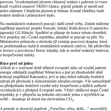
provozu. Vysokoteplotní plynem chlazený reaktor s palivem ve tvaru
koulí využívá uranové TRISO částice, jejichž průměr je menší než
jeden milimetr. Chladícím plynem je helium. Kromě elektřiny bude
reaktor dodávat i průmyslové teplo.
Na modulárních reaktorech pracují i další země světa. Zmínit můžeme
například americký projekt Nuscale, britský Rolls-Royce či americko-
japonský GE-Hitachi. Spuštění se plánuje do konce tohoto desetiletí.
Své projekty má i Česká republika, aktuálně se pracuje na pěti. Na
Ministerstvu průmyslu a obchodu již existuje pracovní skupina, která
se problematikou malých modulárních reaktorů zabývá. Jde především
o licence a povolovací řízení, lokality, kde je možné reaktory budovat,
a bezpečnostní otázky.
Ruce pryč od jádra
Ačkoli se v současné době některé evropské státy od využití jaderné
energie odklánějí (například Německo) a jiné jej dlouhodobě silně
kritizují (například Rakousko), jeví se jako dobrá náhrada fosilních
zdrojů při přechodu k nízkoemisním zdrojům energie. Vše samozřejmě
za předpokladu dodržení vysoké míry bezpečnosti a dalších nařízení
vycházejících z předpisů Evropské unie. Vždyť uhlíková stopa České
republiky je v přepočtu na jednoho obyvatele jedna z největších na
světě – dosahuje až deseti tun ekvivalentu CO
.
2
A protože se ikonický popěvek „Poručíme větru, dešti…“ neosvědčil,