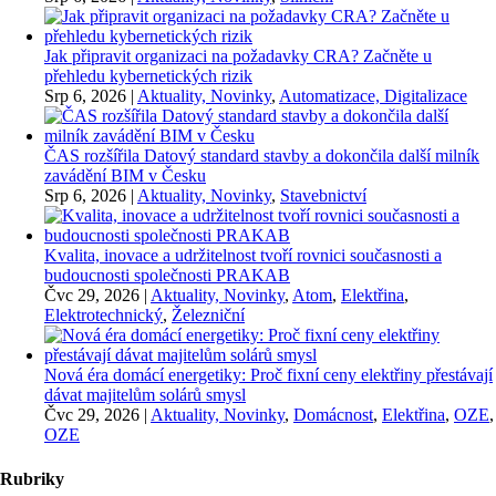
Jak připravit organizaci na požadavky CRA? Začněte u
přehledu kybernetických rizik
Srp 6, 2026
|
Aktuality, Novinky
,
Automatizace, Digitalizace
ČAS rozšířila Datový standard stavby a dokončila další milník
zavádění BIM v Česku
Srp 6, 2026
|
Aktuality, Novinky
,
Stavebnictví
Kvalita, inovace a udržitelnost tvoří rovnici současnosti a
budoucnosti společnosti PRAKAB
Čvc 29, 2026
|
Aktuality, Novinky
,
Atom
,
Elektřina
,
Elektrotechnický
,
Železniční
Nová éra domácí energetiky: Proč fixní ceny elektřiny přestávají
dávat majitelům solárů smysl
Čvc 29, 2026
|
Aktuality, Novinky
,
Domácnost
,
Elektřina
,
OZE
,
OZE
Rubriky