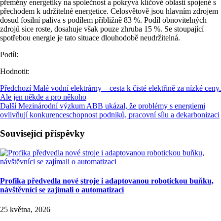
přeměny energetiky na společnost a pokrývá klíčové oblasti spojené s
přechodem k udržitelné energetice. Celosvětově jsou hlavním zdrojem
dosud fosilní paliva s podílem přibližně 83 %. Podíl obnovitelných
zdrojů sice roste, dosahuje však pouze zhruba 15 %. Se stoupající
spotřebou energie je tato situace dlouhodobě neudržitelná.
Podíl:
Hodnotit:
Předchozí
Malé vodní elektrárny – cesta k čisté elektřině za nízké ceny.
Ale jen někde a pro někoho
Další
Mezinárodní výzkum ABB ukázal, že problémy s energiemi
ovlivňují konkurenceschopnost podniků, pracovní sílu a dekarbonizaci
Související příspěvky
Profika předvedla nové stroje i adaptovanou robotickou buňku,
návštěvníci se zajímali o automatizaci
25 května, 2026