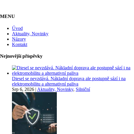
MENU
Úvod
Aktuality, Novinky
Názory
Kontakt
Nejnovější příspěvky
Diesel se nevzdává. Nákladní doprava ale postupně sází i na
elektromobilitu a alternativní paliva
Srp 6, 2026
|
Aktuality, Novinky
,
Silniční