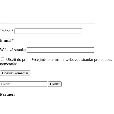
Jméno
*
E-mail
*
Webová stránka
Uložit do prohlížeče jméno, e-mail a webovou stránku pro budoucí
komentáře.
Vyhledávání
Partneři