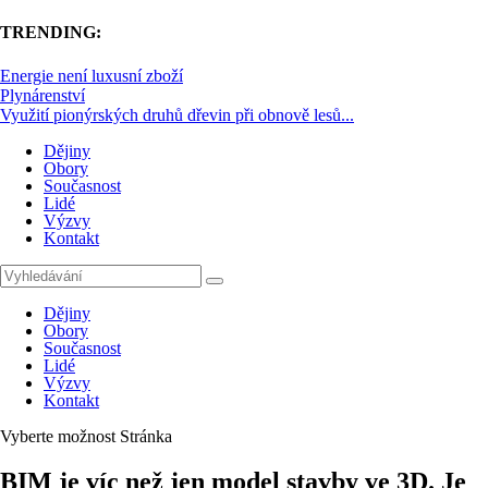
TRENDING:
Energie není luxusní zboží
Plynárenství
Využití pionýrských druhů dřevin při obnově lesů...
Dějiny
Obory
Současnost
Lidé
Výzvy
Kontakt
Dějiny
Obory
Současnost
Lidé
Výzvy
Kontakt
Vyberte možnost Stránka
BIM je víc než jen model stavby ve 3D. Je