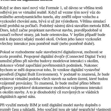
Když se dnes staví nový vůz Formule 1, už dávno se většina testů
odbývá jen ve virtuální realitě. Když už vezme tým nový vůz do
reálného aerodynamického tunelu, aby změřil odpor vzduchu a
vyzkoušel chování auta, bývá si už jist výsledkem. Většina simulací
totiž probíhá na počítači. Podobný nástroj dává stavařům metoda BIM.
Dnes, když začne projektant navrhovat stavbu, pravděpodobně si
označí světové strany, jak bude orientována. V lepším případě bude
mít k dispozici nějaký model okolí. Ovšem jeho šance vyzkoušet
všechny interakce jsou poměrně malé (nebo poměrně drahé).
Pokud se rozhodneme naše stavebnictví digitalizovat, možnosti se
zcela promění. Propojené digitální dvojče (Connected Digital Twin)
umožní přímo při návrhu budovy modelovat interakci s okolím,
dokonce včetně započítání povětrnostních podmínek. Nakonec
bychom se měli dopracovat toho, že vznikne digitální vystavěné
prostředí (Digital Built Environment). V podstatě to znamená, že bude
existovat virtuální podoba všech staveb na našem území, které budou
vzájemně provázány. To znamená, že bude možné přímo během
přípravy projektové dokumentace modelovat vzájemnou interakci
s okolím stavby. A to je dlouhodobý cíl rozvíjených se vládních
digitálních agend státu.
Při využití metody BIM je totiž digitální model stavby doplněn o
rozměr času a nákladů. Jeho součástí jsou ale také negrafické vlastnosti