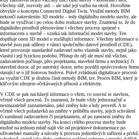
všechny sítě, rozvody atd. – ale také její vazbu na okolí. Hovoříme
obvykle o konceptu Connected Digital Twin. Využití metody BIM
nekončí nakreslením 3D modelu – tedy digitálního modelu stavby, ale
bude se využívat i po celou dobu realizace stavby. Znamená to, že do
digitálního prostředí přesouváme i všechny procesy spojené s
informacemi o stavbě – vzniká tak informační model stavby. Ten
doplňuje onen 3D model o rozšiřující informace. Všechny informace o
stavbě jsou pak sdíleny v rámci společného datové prostředí (CDE),
které provozuje standardně zadavatel nebo vlastník stavby, stejně jako
vlastní i její fyzickou podobu. Přístup do něj ale musí mít všichni,
zadavatelem počínaje, přes projektanta, stavební firmu a technický či
stavební dozor, až po autorský dozor, nebo později správcovskou firmu
starající se o již hotovou budovu. Právě zvládnutá digitalizace procesů
za využití CDE je druhou částí metody BIM, tzv. Proces BIM, který je
klíčovým zdrojem očekávaných přínosů a efektivity.
V CDE se pak nacházejí informace o všem, co souvisí se stavbou,
včetně všech procesů. To znamená, že bude vždy jednoznačně a
nesmazatelně zaznamenáno, jaké změny kdo a kdy provedl. A to
včetně všech požadavků na změny v průběhu stavby, jejich schválení
či zamítnutí zadavatelem či projektantem, až po zanesení změny do
digitálního modelu stavby. Na konci celého procesu stavby bude
možné na jednom místě najít vše od projektové dokumentace po
uživatelské manuály a návody k provozu jednotlivých zařízení a prvků
v budově, stejně jako třeba směrnice požární ochrany a mnoho dalších