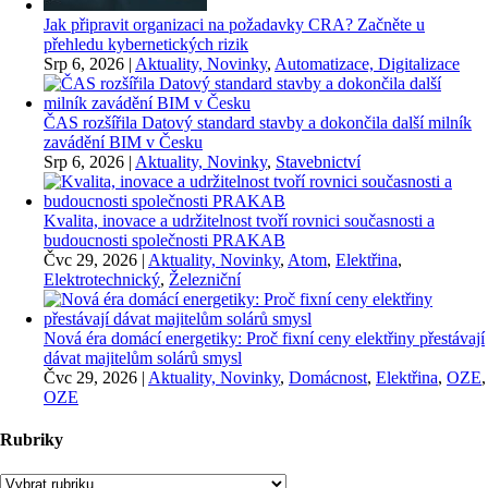
Jak připravit organizaci na požadavky CRA? Začněte u
přehledu kybernetických rizik
Srp 6, 2026
|
Aktuality, Novinky
,
Automatizace, Digitalizace
ČAS rozšířila Datový standard stavby a dokončila další milník
zavádění BIM v Česku
Srp 6, 2026
|
Aktuality, Novinky
,
Stavebnictví
Kvalita, inovace a udržitelnost tvoří rovnici současnosti a
budoucnosti společnosti PRAKAB
Čvc 29, 2026
|
Aktuality, Novinky
,
Atom
,
Elektřina
,
Elektrotechnický
,
Železniční
Nová éra domácí energetiky: Proč fixní ceny elektřiny přestávají
dávat majitelům solárů smysl
Čvc 29, 2026
|
Aktuality, Novinky
,
Domácnost
,
Elektřina
,
OZE
,
OZE
Rubriky
Rubriky