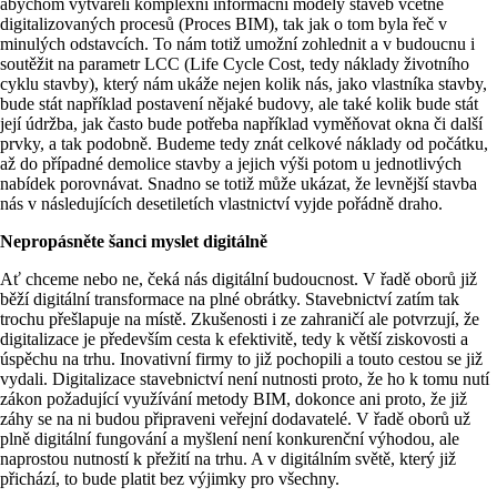
abychom vytvářeli komplexní informační modely staveb včetně
digitalizovaných procesů (Proces BIM), tak jak o tom byla řeč v
minulých odstavcích. To nám totiž umožní zohlednit a v budoucnu i
soutěžit na parametr LCC (Life Cycle Cost, tedy náklady životního
cyklu stavby), který nám ukáže nejen kolik nás, jako vlastníka stavby,
bude stát například postavení nějaké budovy, ale také kolik bude stát
její údržba, jak často bude potřeba například vyměňovat okna či další
prvky, a tak podobně. Budeme tedy znát celkové náklady od počátku,
až do případné demolice stavby a jejich výši potom u jednotlivých
nabídek porovnávat. Snadno se totiž může ukázat, že levnější stavba
nás v následujících desetiletích vlastnictví vyjde pořádně draho.
Nepropásněte šanci myslet digitálně
Ať chceme nebo ne, čeká nás digitální budoucnost. V řadě oborů již
běží digitální transformace na plné obrátky. Stavebnictví zatím tak
trochu přešlapuje na místě. Zkušenosti i ze zahraničí ale potvrzují, že
digitalizace je především cesta k efektivitě, tedy k větší ziskovosti a
úspěchu na trhu. Inovativní firmy to již pochopili a touto cestou se již
vydali. Digitalizace stavebnictví není nutnosti proto, že ho k tomu nutí
zákon požadující využívání metody BIM, dokonce ani proto, že již
záhy se na ni budou připraveni veřejní dodavatelé. V řadě oborů už
plně digitální fungování a myšlení není konkurenční výhodou, ale
naprostou nutností k přežití na trhu. A v digitálním světě, který již
přichází, to bude platit bez výjimky pro všechny.