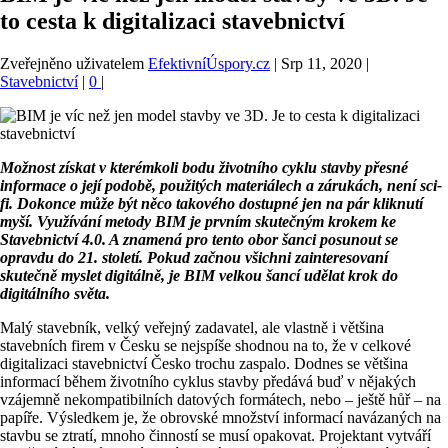
to cesta k digitalizaci stavebnictví
Zveřejněno uživatelem
EfektivníÚspory.cz
|
Srp 11, 2020
|
Stavebnictví
|
0
|
Možnost získat v kterémkoli bodu životního cyklu stavby přesné
informace o její podobě, použitých materiálech a zárukách, není sci-
fi. Dokonce může být něco takového dostupné jen na pár kliknutí
myší. Využívání metody BIM je prvním skutečným krokem ke
Stavebnictví 4.0. A znamená pro tento obor šanci posunout se
opravdu do 21. století. Pokud začnou všichni zainteresovaní
skutečně myslet digitálně, je BIM velkou šancí udělat krok do
digitálního světa.
Malý stavebník, velký veřejný zadavatel, ale vlastně i většina
stavebních firem v Česku se nejspíše shodnou na to, že v celkové
digitalizaci stavebnictví Česko trochu zaspalo. Dodnes se většina
informací během životního cyklus stavby předává buď v nějakých
vzájemně nekompatibilních datových formátech, nebo – ještě hůř – na
papíře. Výsledkem je, že obrovské množství informací navázaných na
stavbu se ztratí, mnoho činností se musí opakovat. Projektant vytváří