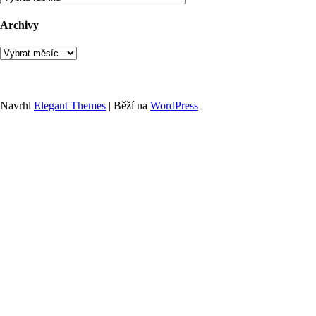
Archivy
Archivy
Navrhl
Elegant Themes
| Běží na
WordPress