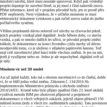
množství návrhů, které musí neustále upravovat. Když pak výsledný
projekt doputuje ke stavební firmě, ta jej musí z části nakreslit znovu.
Přidat informace, které už v projektu původně byly, jen se prostě přes
PDF nepřenesly. Není výjimkou, že v určitém momentu se musí
elektronický dokument vytisknout a pak ručně znovu zadat do jiného
počítačového systému.
Většina projektantů dávno nekreslí své návrhy na rýsovacím prkně,
jejich projekty vznikají plně digitálně. Jenže během doby, co stavba
vzniká, a pak se mnoho dalších let užívá, se původní projekt změní
tolikrát, že dokumentace na konci životního cyklu stavby už dávno
neodpovídá tomu, co je uloženo v nějakém papírovém šanonu. Teď
stojí celé stavebnictví před šancí tohle všechno změnit. Je jen na nás,
jestli ji využijeme nebo ne. Jedno je ale nepochybné, digitální svět už
je tady.
Mnohem víc než 3D model
Asi už úplně každý, kdo má s oborem stavebnictví co do činění, dobře
ví, že se blíží jedna velká změna. Zákonem č. 134/2016 Sb.
implementovalo Ministerstvo průmyslu a obchodu směrnici
2014/24/EU. Kromě toho bylo přijato opatření číslo 23, které ukládá
využívat metodu BIM pro zhotovení přípravné a projektové
dokumentace u všech veřejných zakázek, jejichž objem překročí 150
milionů korun (tedy u všech tzv. nadlimitních zakázek). Tato povinnost