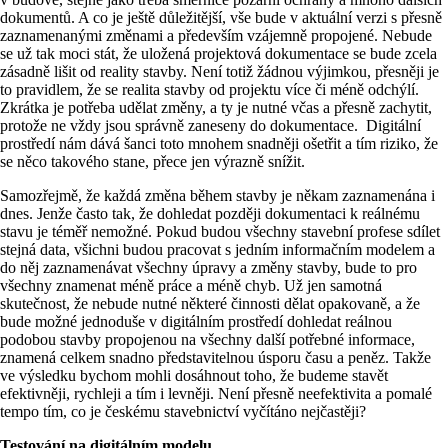
dokumentů. A co je ještě důležitější, vše bude v aktuální verzi s přesně
zaznamenanými změnami a především vzájemně propojené. Nebude
se už tak moci stát, že uložená projektová dokumentace se bude zcela
zásadně lišit od reality stavby. Není totiž žádnou výjimkou, přesněji je
to pravidlem, že se realita stavby od projektu více či méně odchýlí.
Zkrátka je potřeba udělat změny, a ty je nutné včas a přesně zachytit,
protože ne vždy jsou správně zaneseny do dokumentace. Digitální
prostředí nám dává šanci toto mnohem snadněji ošetřit a tím riziko, že
se něco takového stane, přece jen výrazně snížit.
Samozřejmě, že každá změna během stavby je někam zaznamenána i
dnes. Jenže často tak, že dohledat později dokumentaci k reálnému
stavu je téměř nemožné. Pokud budou všechny stavební profese sdílet
stejná data, všichni budou pracovat s jedním informačním modelem a
do něj zaznamenávat všechny úpravy a změny stavby, bude to pro
všechny znamenat méně práce a méně chyb. Už jen samotná
skutečnost, že nebude nutné některé činnosti dělat opakovaně, a že
bude možné jednoduše v digitálním prostředí dohledat reálnou
podobou stavby propojenou na všechny další potřebné informace,
znamená celkem snadno představitelnou úsporu času a peněz. Takže
ve výsledku bychom mohli dosáhnout toho, že budeme stavět
efektivněji, rychleji a tím i levněji. Není přesně neefektivita a pomalé
tempo tím, co je českému stavebnictví vyčítáno nejčastěji?
Testování na digitálním modelu