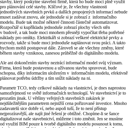
stavby, který poskytne stavební firmě, která ho bude moci plně využít
pro plánování celé stavby. Klíčové je, že všechny vlastnosti
jednotlivých stavebních prvků a dalších propojených informací nebude
muset zadávat znovu, ale jednoduše si je zobrazí z informačního
modelu. Bude tak možné některé činnosti částečně automatizovat.
Rozpočtář si kupříkladu jednoduše zobrazí plochy všech stěn
v budově, a tak bude moci mnohem přesněji vypočítat třeba potřebné
náklady pro omítky. Elektrikáři si zobrazí veškeré elektrické prvky a
rozvody, takže si bude moci jednoduše naplánovat svou práci. A takto
bychom mohli postupovat dále. Zároveň se ale všechny změny, které
během stavby vzniknou, zanesou průběžně do digitálního modelu.
Ale ani dokončením stavby neztrácí informační model svůj význam.
Firma, která bude postavenou a užívanou stavbu spravovat, bude
schopna, díky informacím uloženým v informačním modelu, efektivně
plánovat potřebu údržby a tím snížit náklady na ni.
Parametr TCO, tedy celkové náklady na vlastnictví, je dnes naprostou
samozřejmostí ve světě informačních technologií. Ve stavebnictví je to
prozatím jinak. U většiny veřejných stavebních zakázek je
nejdůležitějším parametrem nejnižší cena pořizované investice. Mnoho
zadavatelů sice dobře ví, nebo aspoň tuší, že to není přístup
nejprozíravější, ale najít jiné řešení je obtížné. Chopíme-li se šance
digitalizovat naše stavebnictví, můžeme i toto změnit. Jen se musíme
od využití BIM pouze k tvorbě digitálního modelu posunout k tomu,