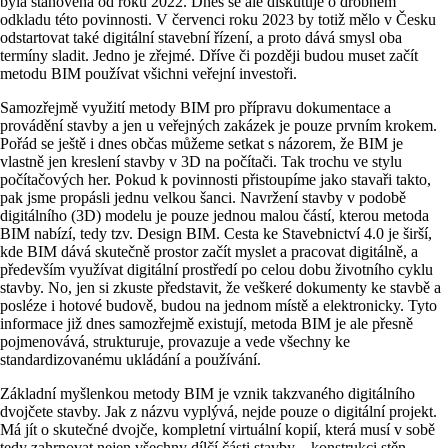
byla stanovena od roku 2022. Dnes se ale diskutuje o drobném
odkladu této povinnosti. V červenci roku 2023 by totiž mělo v Česku
odstartovat také digitální stavební řízení, a proto dává smysl oba
termíny sladit. Jedno je zřejmé. Dříve či později budou muset začít
metodu BIM používat všichni veřejní investoři.
Samozřejmě využití metody BIM pro přípravu dokumentace a
provádění stavby a jen u veřejných zakázek je pouze prvním krokem.
Pořád se ještě i dnes občas můžeme setkat s názorem, že BIM je
vlastně jen kreslení stavby v 3D na počítači. Tak trochu ve stylu
počítačových her. Pokud k povinnosti přistoupíme jako stavaři takto,
pak jsme propásli jednu velkou šanci. Navržení stavby v podobě
digitálního (3D) modelu je pouze jednou malou částí, kterou metoda
BIM nabízí, tedy tzv. Design BIM. Cesta ke Stavebnictví 4.0 je širší,
kde BIM dává skutečně prostor začít myslet a pracovat digitálně, a
především využívat digitální prostředí po celou dobu životního cyklu
stavby. No, jen si zkuste představit, že veškeré dokumenty ke stavbě a
posléze i hotové budově, budou na jednom místě a elektronicky. Tyto
informace již dnes samozřejmě existují, metoda BIM je ale přesně
pojmenovává, strukturuje, provazuje a vede všechny ke
standardizovanému ukládání a používání.
Základní myšlenkou metody BIM je vznik takzvaného digitálního
dvojčete stavby. Jak z názvu vyplývá, nejde pouze o digitální projekt.
Má jít o skutečné dvojče, kompletní virtuální kopií, která musí v sobě
tedy zahrnovat nejen všechny dílčí části stavby – konstrukci stěn,