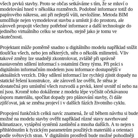
všech prvků stavby. Proto se občas setkáváme s tím, že se mluví o
modelování hned v několika rozměrech. Podobné informace totiž do
papírového nákresu, ani při nejlepší vůli, nevložíme. Metoda BIM
umožňuje nejen vymodelovat stavbu a umístit ji do prostoru, ale
zároveň propojit všechny potřebné informace a další technologie do
jediného virtuálního celku se stavbou, stejně jako je tomu ve
skutečnosti.
Projektant může poměrně snadno u digitálního modelu například snížit
tloušťku všech, nebo jen některých, stěn o několik milimetrů. Vliv
takové změny lze snadněji zkontrolovat, zvláště při správně
nastaveném sdílení informací s ostatními členy týmu. Při práci s
digitálním informačním modelem jsou informace dostupnější v
aktuálních verzích. Díky sdílení informací lze rychleji zjistit dopady na
statické řešení konstrukce, ale zároveň lze ověřit, že stěna je
dostatečná pro umístění všech rozvodů a prvků, které uvnitř ní nebo na
ní jsou. Kromě toho dokážeme z modelu lépe vyčíslit očekávanou
úsporu materiálu, spočítat dopady pro plánování stavby, či dále
zjišťovat, jak se změna projeví i v dalších fázích životního cyklu.
Propojení funkčních celků navíc znamená, že už během návrhu si bude
možné na modelu stavby ověřit například různé stavy navrhované
klimatizace, vytápění systémů zastínění a mnoha dalších. A to nejen s
přihlédnutím k fyzickým parametrům použitých materiálů a orientaci
podle světových stran. V digitálním prostředí bude možné pohodlněji