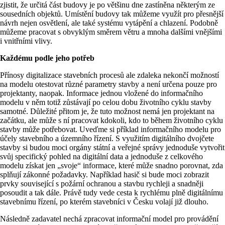
zjistit, že určitá část budovy je po většinu dne zastíněna některým ze
sousedních objektů. Umístění budovy tak můžeme využít pro přesnější
návrh nejen osvětlení, ale také systému vytápění a chlazení. Podobně
můžeme pracovat s obvyklým směrem větru a mnoha dalšími vnějšími
i vnitřními vlivy.
Každému podle jeho potřeb
Přínosy digitalizace stavebních procesů ale zdaleka nekončí možností
na modelu otestovat různé parametry stavby a není určena pouze pro
projektanty, naopak. Informace jednou vložené do informačního
modelu v něm totiž zůstávají po celou dobu životního cyklu stavby
samotné. Důležité přitom je, že tuto možnost nemá jen projektant na
začátku, ale může s ní pracovat kdokoli, kdo to během životního cyklu
stavby může potřebovat. Uveďme si příklad informačního modelu pro
účely stavebního a územního řízení. S využitím digitálního dvojčete
stavby si budou moci orgány státní a veřejné správy jednoduše vytvořit
svůj specifický pohled na digitální data a jednoduše z celkového
modelu získat jen „svoje“ informace, které může snadno porovnat, zda
splňují zákonné požadavky. Například hasič si bude moci zobrazit
prvky související s požární ochranou a stavbu rychleji a snadněji
posoudit a tak dále. Právě tudy vede cesta k rychlému plně digitálnímu
stavebnímu řízení, po kterém stavebníci v Česku volají již dlouho.
Následně zadavatel nechá zpracovat informační model pro provádění