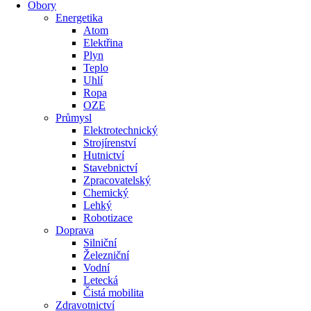
Obory
Energetika
Atom
Elektřina
Plyn
Teplo
Uhlí
Ropa
OZE
Průmysl
Elektrotechnický
Strojírenství
Hutnictví
Stavebnictví
Zpracovatelský
Chemický
Lehký
Robotizace
Doprava
Silniční
Železniční
Vodní
Letecká
Čistá mobilita
Zdravotnictví