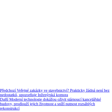
Předchozí
Veřejné zakázky ve stavebnictví? Prakticky žádná není bez
nedostatků, upozorňuje Inženýrská komora
Další
Moderní technologie dokážou oživit stárnoucí kancelářské
budovy, prodlouží jejich životnost a sníží nutnost rozsáhlých
rekonstrukcí