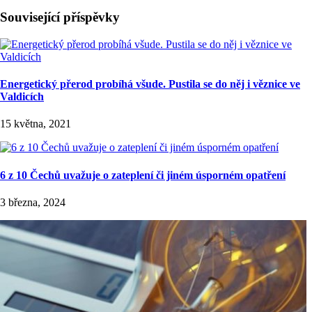
Související příspěvky
Energetický přerod probíhá všude. Pustila se do něj i věznice ve
Valdicích
15 května, 2021
6 z 10 Čechů uvažuje o zateplení či jiném úsporném opatření
3 března, 2024