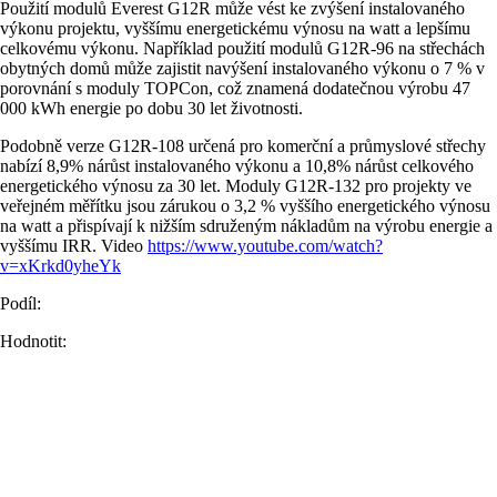
Použití modulů Everest G12R může vést ke zvýšení instalovaného
výkonu projektu, vyššímu energetickému výnosu na watt a lepšímu
celkovému výkonu. Například použití modulů G12R-96 na střechách
obytných domů může zajistit navýšení instalovaného výkonu o 7 % v
porovnání s moduly TOPCon, což znamená dodatečnou výrobu 47
000 kWh energie po dobu 30 let životnosti.
Podobně verze G12R-108 určená pro komerční a průmyslové střechy
nabízí 8,9% nárůst instalovaného výkonu a 10,8% nárůst celkového
energetického výnosu za 30 let. Moduly G12R-132 pro projekty ve
veřejném měřítku jsou zárukou o 3,2 % vyššího energetického výnosu
na watt a přispívají k nižším sdruženým nákladům na výrobu energie a
vyššímu IRR. Video
https://www.youtube.com/watch?
v=xKrkd0yheYk
Podíl:
Hodnotit: