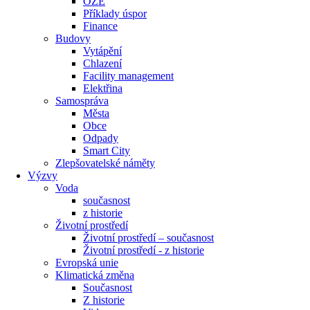
OZE
Příklady úspor
Finance
Budovy
Vytápění
Chlazení
Facility management
Elektřina
Samospráva
Města
Obce
Odpady
Smart City
Zlepšovatelské náměty
Výzvy
Voda
současnost
z historie
Životní prostředí
Životní prostředí – současnost
Životní prostředí ​- z historie
Evropská unie
Klimatická změna
Současnost
Z historie