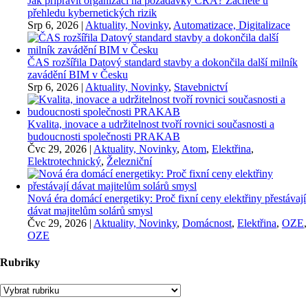
Jak připravit organizaci na požadavky CRA? Začněte u
přehledu kybernetických rizik
Srp 6, 2026
|
Aktuality, Novinky
,
Automatizace, Digitalizace
ČAS rozšířila Datový standard stavby a dokončila další milník
zavádění BIM v Česku
Srp 6, 2026
|
Aktuality, Novinky
,
Stavebnictví
Kvalita, inovace a udržitelnost tvoří rovnici současnosti a
budoucnosti společnosti PRAKAB
Čvc 29, 2026
|
Aktuality, Novinky
,
Atom
,
Elektřina
,
Elektrotechnický
,
Železniční
Nová éra domácí energetiky: Proč fixní ceny elektřiny přestávají
dávat majitelům solárů smysl
Čvc 29, 2026
|
Aktuality, Novinky
,
Domácnost
,
Elektřina
,
OZE
,
OZE
Rubriky
Rubriky