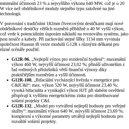
minimální účinnosti 23 % a nejvyššího výkonu 640 MW, což je o 20
W více než obdélníkové moduly stejného typu založené na jiné
technologii.
V porovnání s tradičními 182mm čtvercovými destičkami mají nové
obdélníkové destičky větších rozměrů přibližně o 40 W vyšší výkon,
což vede k potenciálním úsporám nákladů na rovnováhu systému, jako
jsou nosiče a kabely. Při zachování stejné šířky 1134 mm vyvinula
společnost Huasun tři verze modulů G12R s různými délkami pro
různé scénáře použití:
G12R-96
, „Nejlepší výnos pro rezidenční bydlení“: maximální
výkon 460 W, nejvyšší účinnost 23,02 %; přináší uživatelům z
řad rodinných příslušníků větší finanční výnosy díky
praktičtějším rozměrům a vyšší účinnosti.
G12R-108
, „Bifaciální vycházející hvězda v energetice pro
C&IC&I“: max. výkon 520 W, nejvyšší účinnost 23,40 %;
vysoká bifacialita a vynikající výkon HJT při slabém osvětlení
přispívají k vyššímu energetickému zisku pro distribuované
solární projekty C&I.
G12R-132
, „Model pro vytváření nejlepší hodnoty pro veřejné
služby“: maximální výkon 640 W, nejvyšší účinnost 23,69 %;
komplexní a výkonné parametry utvářejí nejlepší hodnotu pro
rozsáhlé solární projekty.