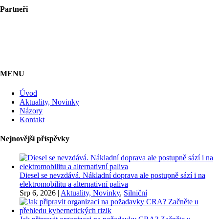
Partneři
MENU
Úvod
Aktuality, Novinky
Názory
Kontakt
Nejnovější příspěvky
Diesel se nevzdává. Nákladní doprava ale postupně sází i na
elektromobilitu a alternativní paliva
Srp 6, 2026
|
Aktuality, Novinky
,
Silniční