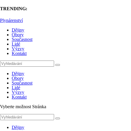
TRENDING:
Plynárenství
Dějiny
Obory
Současnost
Lidé
Výzvy
Kontakt
Dějiny
Obory
Současnost
Lidé
Výzvy
Kontakt
Vyberte možnost Stránka
Dějiny