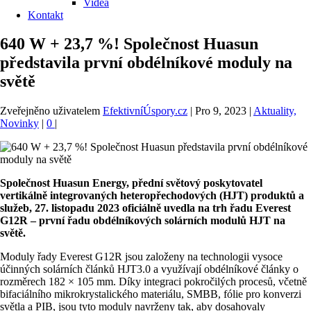
Videa
Kontakt
640 W + 23,7 %! Společnost Huasun
představila první obdélníkové moduly na
světě
Zveřejněno uživatelem
EfektivníÚspory.cz
|
Pro 9, 2023
|
Aktuality,
Novinky
|
0
|
Společnost Huasun Energy, přední světový poskytovatel
vertikálně integrovaných heteropřechodových (HJT) produktů a
služeb, 27. listopadu 2023 oficiálně uvedla na trh řadu Everest
G12R – první řadu obdélníkových solárních modulů HJT na
světě.
Moduly řady Everest G12R jsou založeny na technologii vysoce
účinných solárních článků HJT3.0 a využívají obdélníkové články o
rozměrech 182 × 105 mm. Díky integraci pokročilých procesů, včetně
bifaciálního mikrokrystalického materiálu, SMBB, fólie pro konverzi
světla a PIB, jsou tyto moduly navrženy tak, aby dosahovaly