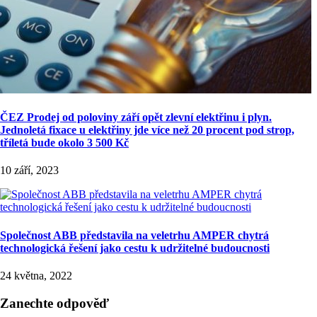
ČEZ Prodej od poloviny září opět zlevní elektřinu i plyn.
Jednoletá fixace u elektřiny jde více než 20 procent pod strop,
tříletá bude okolo 3 500 Kč
10 září, 2023
Společnost ABB představila na veletrhu AMPER chytrá
technologická řešení jako cestu k udržitelné budoucnosti
24 května, 2022
Zanechte odpověď