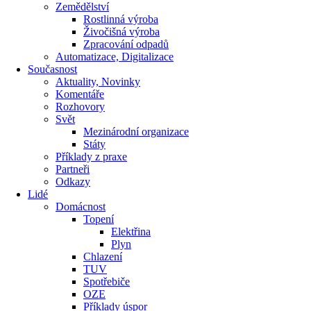
Zemědělství
Rostlinná výroba
Živočišná výroba
Zpracování odpadů
Automatizace, Digitalizace
Současnost
Aktuality, Novinky
Komentáře
Rozhovory
Svět
Mezinárodní organizace
Státy
Příklady z praxe
Partneři
Odkazy
Lidé
Domácnost
Topení
Elektřina
Plyn
Chlazení
TUV
Spotřebiče
OZE
Příklady úspor