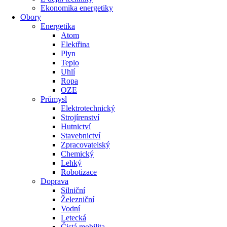
Ekonomika energetiky
Obory
Energetika
Atom
Elektřina
Plyn
Teplo
Uhlí
Ropa
OZE
Průmysl
Elektrotechnický
Strojírenství
Hutnictví
Stavebnictví
Zpracovatelský
Chemický
Lehký
Robotizace
Doprava
Silniční
Železniční
Vodní
Letecká
Čistá mobilita