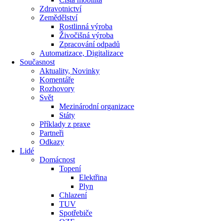
Zdravotnictví
Zemědělství
Rostlinná výroba
Živočišná výroba
Zpracování odpadů
Automatizace, Digitalizace
Současnost
Aktuality, Novinky
Komentáře
Rozhovory
Svět
Mezinárodní organizace
Státy
Příklady z praxe
Partneři
Odkazy
Lidé
Domácnost
Topení
Elektřina
Plyn
Chlazení
TUV
Spotřebiče