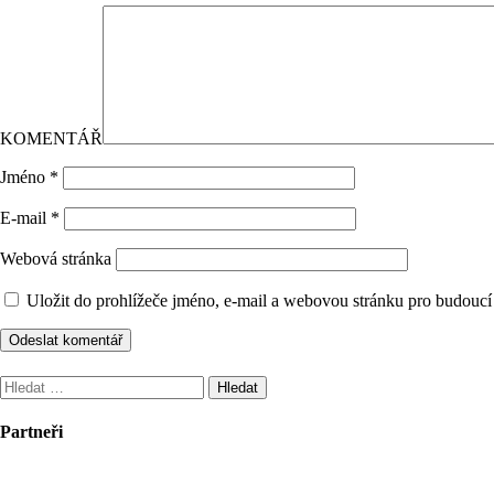
KOMENTÁŘ
Jméno
*
E-mail
*
Webová stránka
Uložit do prohlížeče jméno, e-mail a webovou stránku pro budoucí
Vyhledávání
Partneři