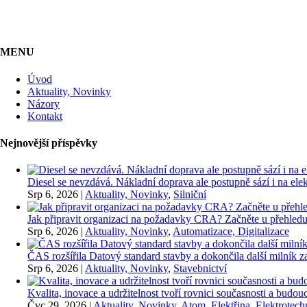
MENU
Úvod
Aktuality, Novinky
Názory
Kontakt
Nejnovější příspěvky
Diesel se nevzdává. Nákladní doprava ale postupně sází i na elekt
Srp 6, 2026
|
Aktuality, Novinky
,
Silniční
Jak připravit organizaci na požadavky CRA? Začněte u přehledu
Srp 6, 2026
|
Aktuality, Novinky
,
Automatizace, Digitalizace
ČAS rozšířila Datový standard stavby a dokončila další milník
Srp 6, 2026
|
Aktuality, Novinky
,
Stavebnictví
Kvalita, inovace a udržitelnost tvoří rovnici současnosti a bu
Čvc 29, 2026
|
Aktuality, Novinky
,
Atom
,
Elektřina
,
Elektrotech