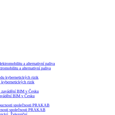
romobilitu a alternativní paliva
 kybernetických rizik
 zavádění BIM v Česku
doucnosti společnosti PRAKAB
nický
,
Železniční