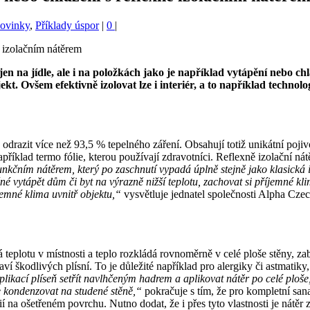
Novinky
,
Příklady úspor
|
0
|
ejen na jídle, ale i na položkách jako je například vytápění nebo ch
. Ovšem efektivně izolovat lze i interiér, a to například technolog
odrazit více než 93,5 % tepelného záření. Obsahují totiž unikátní poji
říklad termo fólie, kterou používají zdravotníci. Reflexně izolační nátě
nkčním nátěrem, který po zaschnutí vypadá úplně stejně jako klasická in
é vytápět dům či byt na výrazně nižší teplotu, zachovat si příjemné k
emné klima uvnitř objektu,“
vysvětluje jednatel společnosti Alpha Cze
dá teplotu v místnosti a teplo rozkládá rovnoměrně v celé ploše stěny,
í škodlivých plísní. To je důležité například pro alergiky či astmatik
plikací plíseň setřít navlhčeným hadrem a aplikovat nátěr po celé ploše,
e kondenzovat na studené stěně,“
pokračuje s tím, že pro kompletní sana
í na ošetřeném povrchu. Nutno dodat, že i přes tyto vlastnosti je nátěr 