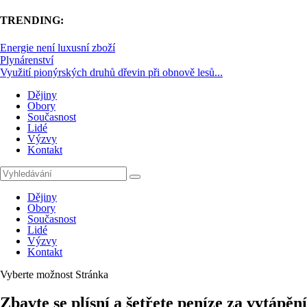
TRENDING:
Energie není luxusní zboží
Plynárenství
Využití pionýrských druhů dřevin při obnově lesů...
Dějiny
Obory
Současnost
Lidé
Výzvy
Kontakt
Dějiny
Obory
Současnost
Lidé
Výzvy
Kontakt
Vyberte možnost Stránka
Zbavte se plísní a šetřete peníze za vytápě