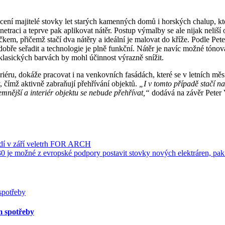
ocení majitelé stovky let starých kamenných domů i horských chalup, kter
netraci a teprve pak aplikovat nátěr. Postup výmalby se ale nijak neliší
ečkem, přičemž stačí dva nátěry a ideální je malovat do kříže. Podle Pe
 dobře seřadit a technologie je plně funkční. Nátěr je navíc možné tónov
klasických barvách by mohl účinnost výrazně snížit.
eriéru, dokáže pracovat i na venkovních fasádách, které se v letních mě
, čímž aktivně zabraňují přehřívání objektů.
„I v tomto případě stačí na
emnější a interiér objektu se nebude přehřívat,“
dodává na závěr Peter
radí v září veletrh FOR ARCH
30 je možné z evropské podpory postavit stovky nových elektráren, pa
m spotřeby