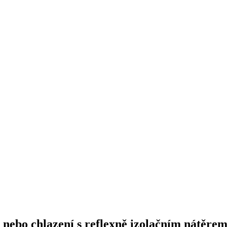
ní nebo chlazení s reflexně izolačním nátěre