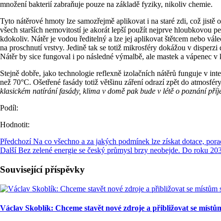
množení bakterií zabraňuje pouze na základě fyziky, nikoliv chemie.
Tyto nátěrové hmoty lze samozřejmě aplikovat i na staré zdi, což jistě 
všech starších nemovitostí je akorát lepší použít nejprve hloubkovou pe
kdokoliv. Nátěr je vodou ředitelný a lze jej aplikovat štětcem nebo vál
na proschnutí vrstvy. Jedině tak se totiž mikrosféry dokážou v disperzi
Nátěr by sice fungoval i po následné výmalbě, ale mastek a vápenec v 
Stejně dobře, jako technologie reflexně izolačních nátěrů funguje v int
než 70°C. Ošetřené fasády totiž většinu záření odrazí zpět do atmosféry
klasickém natírání fasády, klima v domě pak bude v létě o poznání příj
Podíl:
Hodnotit:
Předchozí
Na co všechno a za jakých podmínek lze získat dotace, po
Další
Bez zelené energie se český průmysl brzy neobejde. Do roku 20
Související příspěvky
Václav Skoblík: Chceme stavět nové zdroje a přibližovat se místů