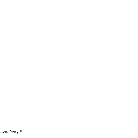
u označeny
*