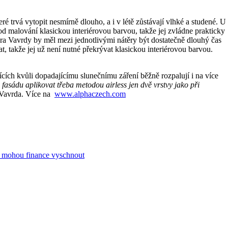
é trvá vytopit nesmírně dlouho, a i v létě zůstávají vlhké a studené. U
 od malování klasickou interiérovou barvou, takže jej zvládne prakticky
tera Vavrdy by měl mezi jednotlivými nátěry být dostatečně dlouhý čas
at, takže jej už není nutné překrývat klasickou interiérovou barvou.
sících kvůli dopadajícímu slunečnímu záření běžně rozpalují i na více
 fasádu aplikovat třeba metodou airless jen dvě vrstvy jako při
 Vavrda. Více na
www.alphaczech.com
k mohou finance vyschnout