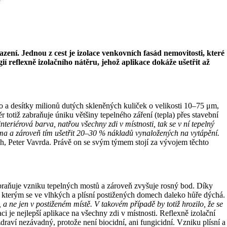
lazení. Jednou z cest je izolace venkovních fasád nemovitosti, které
ií reflexně izolačního nátěru, jehož aplikace dokáže ušetřit až
vo a desítky milionů dutých skleněných kuliček o velikosti 10–75 μm,
r totiž zabraňuje úniku většiny tepelného záření (tepla) přes stavební
teriérová barva, natřou všechny zdi v místnosti, tak se v ní tepelný
lima a zároveň tím ušetřit 20–30 % nákladů vynaložených na vytápění.
ch, Peter Vavrda. Právě on se svým týmem stojí za vývojem těchto
 zabraňuje vzniku tepelných mostů a zároveň zvyšuje rosný bod. Díky
y, kterým se ve vlhkých a plísní postižených domech daleko hůře dýchá.
 a ne jen v postiženém místě. V takovém případě by totiž hrozilo, že se
ci je nejlepší aplikace na všechny zdi v místnosti. Reflexně izolační
zdraví nezávadný, protože není biocidní, ani fungicidní. Vzniku plísní a