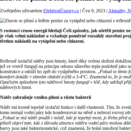
Zveřejněno uživatelem
EfektivníÚspory.cz
|
Čvn 9, 2023
|
Aktuality, 
S rostoucí cenou energií hledají Češi způsoby, jak ušetřit peníze n
je však velmi nákladné a vyžaduje poměrně rozsáhlý stavební projekt
třetinu nákladů na vytápění nebo chlazení.
Reflexně izolační nátěry jsou hmoty, které díky svému složení dokážou 
jež ve vrstvě fungují na principu odrazu sálavého tepla podobně jako nap
konstrukce a odráží ho zpět do vytápěného prostoru. „
Pokud se tímto fu
komfort dokáže v zimním období zvýšit o 3-4°C. Znamená to, že je možn
Opačným způsobem tyto nátěrové hmoty fungují v létě, kdy udržují příj
nátěrových hmot.
Nátěr zabraňuje vzniku plísní a růstu bakterií
Nátěr má kromě tepelně izolační funkce i další vlastnosti. Tím, že zve
tomu nemají vodní páry kde kondenzovat na stěně a nehrozí rozvoj zdrav
„Pokud se má nátěr použít v místě, kde je tepelný most, je třeba před a
plíseň objeví tam, kde z důvodu absence nátěru vodní páry mohou dál
barvy jsou také bakteriostatické, což znamená, že brání množení bakteri