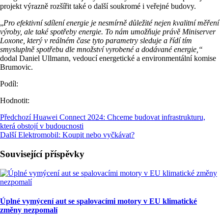
projekt výrazně rozšířit také o další soukromé i veřejné budovy.
„
Pro efektivní sdílení energie je nesmírně důležité nejen kvalitní měření
výroby, ale také spotřeby energie. To nám umožňuje právě Miniserver
Loxone, který v reálném čase tyto parametry sleduje a řídí tím
smysluplně spotřebu dle množství vyrobené a dodávané energie,“
dodal Daniel Ullmann, vedoucí energetické a environmentální komise
Brumovic.
Podíl:
Hodnotit:
Předchozí
Huawei Connect 2024: Chceme budovat infrastrukturu,
která obstojí v budoucnosti
Další
Elektromobil: Koupit nebo vyčkávat?
Související příspěvky
Úplné vymýcení aut se spalovacími motory v EU klimatické
změny nezpomalí