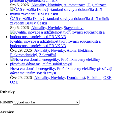
přehledu kybernetických rizik
Srp 6, 2026
|
Aktuality, Novinky
,
Automatizace, Digitalizace
ČAS rozšířila Datový standard stavby a dokončila další milník
zavádění BIM v Česku
Srp 6, 2026
|
Aktuality, Novinky
,
Stavebnictví
Kvalita, inovace a udržitelnost tvoří rovnici současnosti a
budoucnosti společnosti PRAKAB
Čvc 29, 2026
|
Aktuality, Novinky
,
Atom
,
Elektřina
,
Elektrotechnický
,
Železniční
Nová éra domácí energetiky: Proč fixní ceny elektřiny přestávají
dávat majitelům solárů smysl
Čvc 29, 2026
|
Aktuality, Novinky
,
Domácnost
,
Elektřina
,
OZE
,
OZE
Rubriky
Rubriky
Archivy