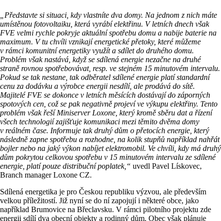
„Představte si situaci, kdy vlastníte dva domy. Na jednom z nich máte
umístěnou fotovoltaiku, která vyrábí elektřinu. V letních dnech však
FVE velmi rychle pokryje aktuální spotřebu domu a nabije baterie na
maximum. V tu chvíli vznikají energetické přetoky, které můžeme
v rámci komunitní energetiky využít a sdílet do druhého domu.
Problém však nastává, když se sdílená energie nezačne na druhé
straně rovnou spotřebovávat, resp. ve stejném 15 minutovém intervalu.
Pokud se tak nestane, tak odběratel sdílené energie platí standardní
cenu za dodávku a výrobce energii nesdílí, ale prodává do sítě.
Majitelé FVE se dokonce v letních měsících dostávají do záporných
spotových cen, což se pak negativně projeví ve výkupu elektřiny. Tento
problém však řeší Miniserver Loxone, který kromě sběru dat a řízení
všech technologií zajišťuje komunikaci mezi těmito dvěma domy
v reálném čase. Informuje tak druhý dům o přetocích energie, který
následně zapne spotřebu a rozhodne, na kolik stupňů například nahřát
bojler nebo na jaký výkon nabíjet elektromobil. Ve chvíli, kdy má druhý
dům pokrytou celkovou spotřebu v 15 minutovém intervalu ze sdílené
energie, platí pouze distribuční poplatek,“
uvedl Pavel Lískovec,
Branch manager Loxone CZ.
Sdílená energetika je pro Českou republiku výzvou, ale především
velkou příležitostí. Již nyní se do ní zapojují i některé obce, jako
například Brumovice na Břeclavsku. V rámci pilotního projektu zde
energii sdílí dva obecní objekty a rodinný dům. Obec však plánuje