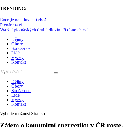
TRENDING:
Energie není luxusní zboží
Plynárenství
Využití pionýrských druhů dřevin při obnově lesů...
Dějiny
Obory
Současnost
Lidé
Výzvy
Kontakt
Dějiny
Obory
Současnost
Lidé
Výzvy
Kontakt
Vyberte možnost Stránka
Zájem o komunitní energetiku v ČR roste.