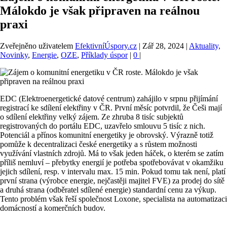
Málokdo je však připraven na reálnou
praxi
Zveřejněno uživatelem
EfektivníÚspory.cz
|
Zář 28, 2024
|
Aktuality,
Novinky
,
Energie
,
OZE
,
Příklady úspor
|
0
|
EDC (Elektroenergetické datové centrum) zahájilo v srpnu přijímání
registrací ke sdílení elektřiny v ČR. První měsíc potvrdil, že Češi mají
o sdílení elektřiny velký zájem. Ze zhruba 8 tisíc subjektů
registrovaných do portálu EDC, uzavřelo smlouvu 5 tisíc z nich.
Potenciál a přínos komunitní energetiky je obrovský. Výrazně totiž
pomůže k decentralizaci české energetiky a s růstem možnosti
využívání vlastních zdrojů. Má to však jeden háček, o kterém se zatím
příliš nemluví – přebytky energií je potřeba spotřebovávat v okamžiku
jejich sdílení, resp. v intervalu max. 15 min. Pokud tomu tak není, platí
první strana (výrobce energie, nejčastěji majitel FVE) za prodej do sítě
a druhá strana (odběratel sdílené energie) standardní cenu za výkup.
Tento problém však řeší společnost Loxone, specialista na automatizaci
domácností a komerčních budov.