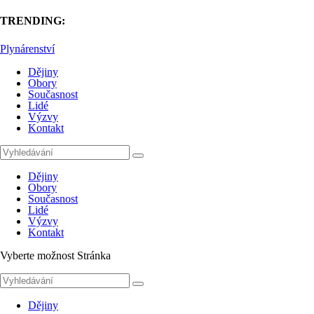
TRENDING:
Plynárenství
Dějiny
Obory
Současnost
Lidé
Výzvy
Kontakt
Dějiny
Obory
Současnost
Lidé
Výzvy
Kontakt
Vyberte možnost Stránka
Dějiny