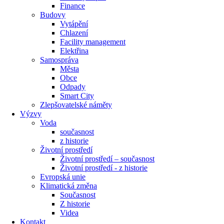
Finance
Budovy
Vytápění
Chlazení
Facility management
Elektřina
Samospráva
Města
Obce
Odpady
Smart City
Zlepšovatelské náměty
Výzvy
Voda
současnost
z historie
Životní prostředí
Životní prostředí – současnost
Životní prostředí ​- z historie
Evropská unie
Klimatická změna
Současnost
Z historie
Videa
Kontakt