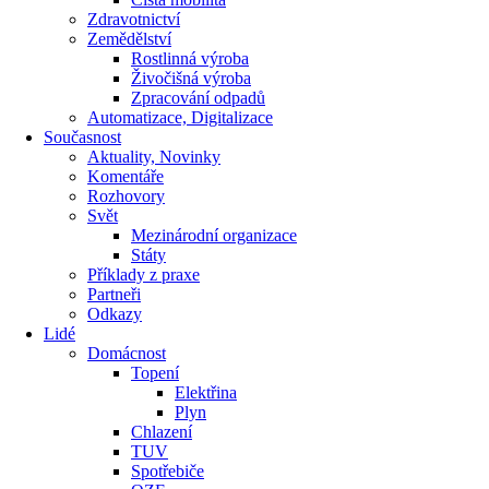
Zdravotnictví
Zemědělství
Rostlinná výroba
Živočišná výroba
Zpracování odpadů
Automatizace, Digitalizace
Současnost
Aktuality, Novinky
Komentáře
Rozhovory
Svět
Mezinárodní organizace
Státy
Příklady z praxe
Partneři
Odkazy
Lidé
Domácnost
Topení
Elektřina
Plyn
Chlazení
TUV
Spotřebiče