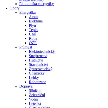
Ekonomika energetiky
Obory
Energetika
Atom
Elektřina
Plyn
Teplo
Uhlí
Ropa
OZE
Průmysl
Elektrotechnický
Strojírenství
Hutnictví
Stavebnictví
Zpracovatelský
Chemický
Lehký
Robotizace
Doprava
Silniční
Železniční
Vodní
Letecká
Čistá mobilita