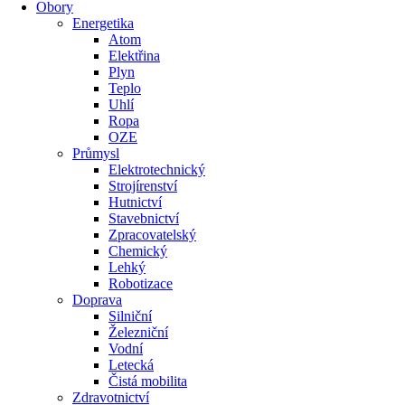
Obory
Energetika
Atom
Elektřina
Plyn
Teplo
Uhlí
Ropa
OZE
Průmysl
Elektrotechnický
Strojírenství
Hutnictví
Stavebnictví
Zpracovatelský
Chemický
Lehký
Robotizace
Doprava
Silniční
Železniční
Vodní
Letecká
Čistá mobilita
Zdravotnictví