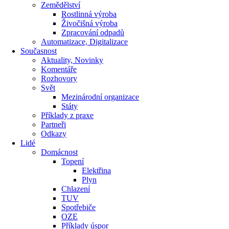
Zemědělství
Rostlinná výroba
Živočišná výroba
Zpracování odpadů
Automatizace, Digitalizace
Současnost
Aktuality, Novinky
Komentáře
Rozhovory
Svět
Mezinárodní organizace
Státy
Příklady z praxe
Partneři
Odkazy
Lidé
Domácnost
Topení
Elektřina
Plyn
Chlazení
TUV
Spotřebiče
OZE
Příklady úspor