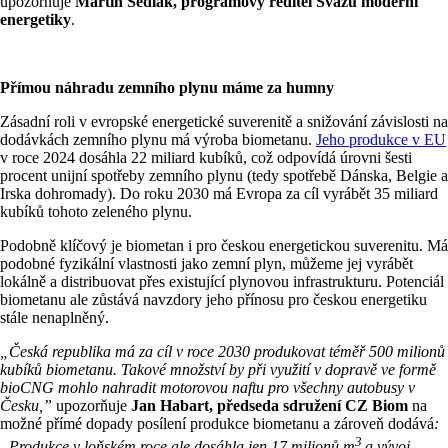
upozorňuje
Martin Sedlák, programový ředitel Svazu moderní
energetiky
.
Přímou náhradu zemního plynu máme za humny
Zásadní roli v evropské energetické suverenitě a snižování závislosti na
dodávkách zemního plynu má výroba biometanu.
Jeho produkce v EU
v roce 2024 dosáhla 22 miliard kubíků, což odpovídá úrovni šesti
procent unijní spotřeby zemního plynu (tedy spotřebě Dánska, Belgie a
Irska dohromady). Do roku 2030 má Evropa za cíl vyrábět 35 miliard
kubíků tohoto zeleného plynu.
Podobně klíčový je biometan i pro českou energetickou suverenitu. Má
podobné fyzikální vlastnosti jako zemní plyn, můžeme jej vyrábět
lokálně a distribuovat přes existující plynovou infrastrukturu. Potenciál
biometanu ale zůstává navzdory jeho přínosu pro českou energetiku
stále nenaplněný.
„Česká republika má za cíl v roce 2030 produkovat téměř 500 milionů
kubíků biometanu. Takové množství by při využití v dopravě ve formě
bioCNG mohlo nahradit motorovou naftu pro všechny autobusy v
Česku,”
upozorňuje
Jan Habart, předseda sdružení CZ Biom
na
možné přímé dopady posílení produkce biometanu a zároveň dodává
:
3
„Produkce v loňském roce ale dosáhla jen 17 milionů m
a vývoj