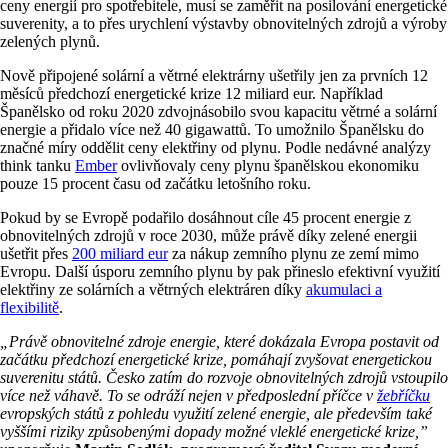
ceny energií pro spotřebitele, musí se zaměřit na posilování energetické
suverenity, a to přes urychlení výstavby obnovitelných zdrojů a výroby
zelených plynů.
Nově připojené solární a větrné elektrárny ušetřily jen za prvních 12
měsíců předchozí energetické krize 12 miliard eur. Například
Španělsko od roku 2020 zdvojnásobilo svou kapacitu větrné a solární
energie a přidalo více než 40 gigawattů. To umožnilo Španělsku do
značné míry oddělit ceny elektřiny od plynu. Podle nedávné analýzy
think tanku
Ember
ovlivňovaly ceny plynu španělskou ekonomiku
pouze 15 procent času od začátku letošního roku.
Pokud by se Evropě podařilo dosáhnout cíle 45 procent energie z
obnovitelných zdrojů v roce 2030, může právě díky zelené energii
ušetřit přes
200 miliard eur
za nákup zemního plynu ze zemí mimo
Evropu. Další úsporu zemního plynu by pak přineslo efektivní využití
elektřiny ze solárních a větrných elektráren díky
akumulaci a
flexibilitě
.
„Právě obnovitelné zdroje energie, které dokázala Evropa postavit od
začátku předchozí energetické krize, pomáhají zvyšovat energetickou
suverenitu států. Česko zatím do rozvoje obnovitelných zdrojů vstoupilo
více než váhavě. To se odráží nejen v předposlední příčce v
žebříčku
evropských států z pohledu využití zelené energie, ale především také
vyššími riziky způsobenými dopady možné vleklé energetické krize,”