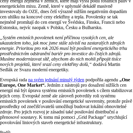
ceny energií zejména v zemích, které mají vyšší podíl fosilních paliv v
energetickém mixu. Země, které v uplynulé dekádě masivně
investovaly do OZE, dnes čelí výrazně nižším negativním dopadům
cen uhlíku na koncové ceny elektřiny a tepla. Povolenky se tak
nejméně promítají do cen energií ve Švédsku, Finsku, Francii nebo
Estonsku, nejvíc naopak v Polsku, Česku a Bulharsku.
„Systém emisních povolenek není příčinou vysokých cen, ale
ukazatelem toho, jak moc jsme stále závislí na zastaralých zdrojích
energie. Prioritou pro rok 2026 musí být posílení energetického trhu
prostřednictvím odstranění bariér pro investice do čistých zdrojů.
Musíme modernizovat sítě, abychom do nich mohli připojit tisíce
nových projektů, které srazí ceny elektřiny dolů,“
dodává Martin
Sedlák ze Svazu moderní energetiky.
Evropská rada
na svém jednání minulý týden
podpořila agendu
„One
Europe, One Market“.
Jedním z nástrojů pro dosažení nižších cen
energií má být úprava systému emisních povolenek s cílem stabilizovat
jejich ceny. Evropské země ale zároveň potvrdily roli systému
emisních povolenek v posilování energetické suverenity, protože právě
prostředky od znečišťovatelů umožňují budovat lokální obnovitelné
zdroje. Pro jejich rozvoj je zásadní také posilování distribuční a
přenosové soustavy. K tomu má pomoci „Grid Package” urychlující
povolování liniových staveb energetické infrastruktury.
Podíl: