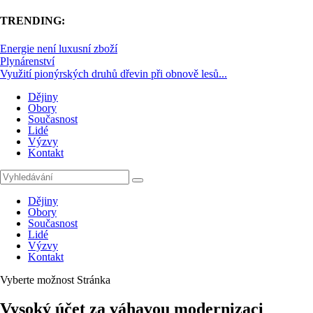
TRENDING:
Energie není luxusní zboží
Plynárenství
Využití pionýrských druhů dřevin při obnově lesů...
Dějiny
Obory
Současnost
Lidé
Výzvy
Kontakt
Dějiny
Obory
Současnost
Lidé
Výzvy
Kontakt
Vyberte možnost Stránka
Vysoký účet za váhavou modernizaci