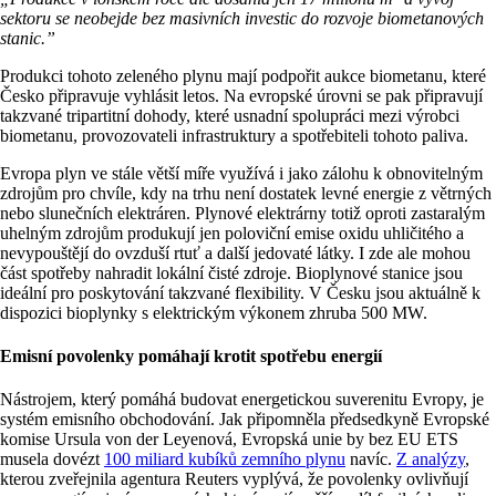
sektoru se neobejde bez masivních investic do rozvoje biometanových
stanic.”
Produkci tohoto zeleného plynu mají podpořit aukce biometanu, které
Česko připravuje vyhlásit letos. Na evropské úrovni se pak připravují
takzvané tripartitní dohody, které usnadní spolupráci mezi výrobci
biometanu, provozovateli infrastruktury a spotřebiteli tohoto paliva.
Evropa plyn ve stále větší míře využívá i jako zálohu k obnovitelným
zdrojům pro chvíle, kdy na trhu není dostatek levné energie z větrných
nebo slunečních elektráren. Plynové elektrárny totiž oproti zastaralým
uhelným zdrojům produkují jen poloviční emise oxidu uhličitého a
nevypouštějí do ovzduší rtuť a další jedovaté látky. I zde ale mohou
část spotřeby nahradit lokální čisté zdroje. Bioplynové stanice jsou
ideální pro poskytování takzvané flexibility. V Česku jsou aktuálně k
dispozici bioplynky s elektrickým výkonem zhruba 500 MW.
Emisní povolenky pomáhají krotit spotřebu energií
Nástrojem, který pomáhá budovat energetickou suverenitu Evropy, je
systém emisního obchodování. Jak připomněla předsedkyně Evropské
komise Ursula von der Leyenová, Evropská unie by bez EU ETS
musela dovézt
100 miliard kubíků zemního plynu
navíc.
Z analýzy
,
kterou zveřejnila agentura Reuters vyplývá, že povolenky ovlivňují