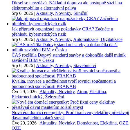
Diesel se nevzdává. Nákladní doprava ale postupně sází i na
elektromobilitu a alternativní paliva
Srp 6, 2026
|
Aktuality, Novinky
,
Silniční
Jak připravit organizaci na požadavky CRA? Začněte u
přehledu kybernetických rizik
Srp 6, 2026
|
Aktuality, Novinky
,
Automatizace, Digitalizace
ČAS rozšířila Datový standard stavby a dokončila další milník
zavádění BIM v Česku
Srp 6, 2026
|
Aktuality, Novinky
,
Stavebnictví
Kvalita, inovace a udržitelnost tvoří rovnici současnosti a
budoucnosti společnosti PRAKAB
Čvc 29, 2026
|
Aktuality, Novinky
,
Atom
,
Elektřina
,
Elektrotechnický
,
Železniční
Nová éra domácí energetiky: Proč fixní ceny elektřiny přestávají
dávat majitelům solárů smysl
Čvc 29, 2026
|
Aktuality, Novinky
,
Domácnost
,
Elektřina
,
OZE
,
OZE