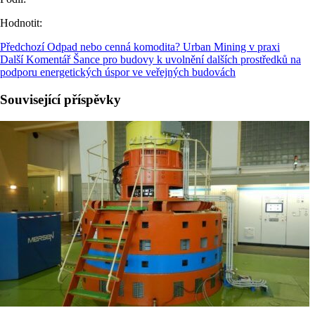
Hodnotit:
Předchozí
Odpad nebo cenná komodita? Urban Mining v praxi
Další
Komentář Šance pro budovy k uvolnění dalších prostředků na
podporu energetických úspor ve veřejných budovách
Související příspěvky