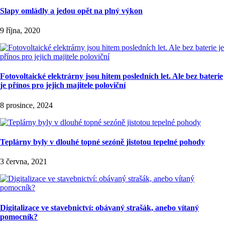
Slapy omládly a jedou opět na plný výkon
9 října, 2020
Fotovoltaické elektrárny jsou hitem posledních let. Ale bez baterie
je přínos pro jejich majitele poloviční
8 prosince, 2024
Teplárny byly v dlouhé topné sezóně jistotou tepelné pohody
3 června, 2021
Digitalizace ve stavebnictví: obávaný strašák, anebo vítaný
pomocník?