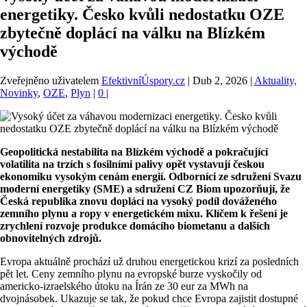
energetiky. Česko kvůli nedostatku OZE
zbytečně doplácí na válku na Blízkém
východě
Zveřejněno uživatelem
EfektivníÚspory.cz
|
Dub 2, 2026
|
Aktuality,
Novinky
,
OZE
,
Plyn
|
0
|
Geopolitická nestabilita na Blízkém východě a pokračující
volatilita na trzích s fosilními palivy opět vystavují českou
ekonomiku vysokým cenám energií. Odborníci ze sdružení Svazu
moderní energetiky (SME) a sdružení CZ Biom upozorňují, že
Česká republika znovu doplácí na vysoký podíl dováženého
zemního plynu a ropy v energetickém mixu. Klíčem k řešení je
zrychlení rozvoje produkce domácího biometanu a dalších
obnovitelných zdrojů.
Evropa aktuálně prochází už druhou energetickou krizí za posledních
pět let. Ceny zemního plynu na evropské burze vyskočily od
americko-izraelského útoku na Írán ze 30 eur za MWh na
dvojnásobek. Ukazuje se tak, že pokud chce Evropa zajistit dostupné