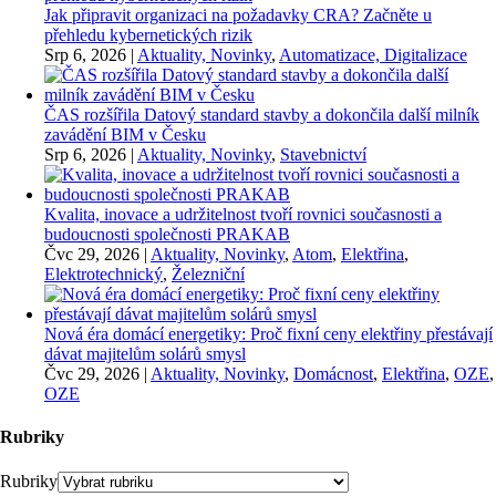
Jak připravit organizaci na požadavky CRA? Začněte u
přehledu kybernetických rizik
Srp 6, 2026
|
Aktuality, Novinky
,
Automatizace, Digitalizace
ČAS rozšířila Datový standard stavby a dokončila další milník
zavádění BIM v Česku
Srp 6, 2026
|
Aktuality, Novinky
,
Stavebnictví
Kvalita, inovace a udržitelnost tvoří rovnici současnosti a
budoucnosti společnosti PRAKAB
Čvc 29, 2026
|
Aktuality, Novinky
,
Atom
,
Elektřina
,
Elektrotechnický
,
Železniční
Nová éra domácí energetiky: Proč fixní ceny elektřiny přestávají
dávat majitelům solárů smysl
Čvc 29, 2026
|
Aktuality, Novinky
,
Domácnost
,
Elektřina
,
OZE
,
OZE
Rubriky
Rubriky