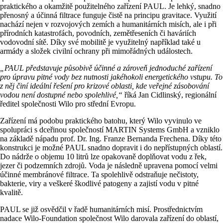
praktického a okamžitě použitelného zařízení PAUL. Je lehký, snadno
přenosný a účinná filtrace funguje čistě na principu gravitace. Využití
nachází nejen v rozvojových zemích a humanitárních misích, ale i při
přírodních katastrofách, povodních, zemětřeseních či haváriích
vodovodní sítě. Díky své mobilitě je využitelný například také u
armády a složek civilní ochrany při mimořádných událostech.
„PAUL představuje působivě účinné a zároveň jednoduché zařízení
pro úpravu pitné vody bez nutnosti jakéhokoli energetického vstupu. To
z něj činí ideální řešení pro krizové oblasti, kde veřejné zásobování
vodou není dostupné nebo spolehlivé,“
říká Jan Cidlinský, regionální
ředitel společnosti Wilo pro střední Evropu.
Zařízení má podobu praktického batohu, který Wilo vyvinulo ve
spolupráci s dceřinou společností MARTIN Systems GmbH a vzniklo
na základě nápadu prof. Dr. Ing. Franze Bernanda Frechena. Díky této
konstrukci je možné PAUL snadno dopravit i do nepřístupných oblastí.
Do nádrže o objemu 10 litrů lze opakovaně doplňovat vodu z řek,
jezer či podzemních zdrojů. Voda je následně upravena pomocí velmi
účinné membránové filtrace. Ta spolehlivě odstraňuje nečistoty,
bakterie, viry a veškeré škodlivé patogeny a zajistí vodu v pitné
kvalitě.
PAUL se již osvědčil v řadě humanitárních misí. Prostřednictvím
nadace Wilo-Foundation společnost Wilo darovala zařízení do oblastí,