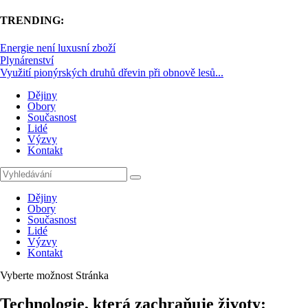
TRENDING:
Energie není luxusní zboží
Plynárenství
Využití pionýrských druhů dřevin při obnově lesů...
Dějiny
Obory
Současnost
Lidé
Výzvy
Kontakt
Dějiny
Obory
Současnost
Lidé
Výzvy
Kontakt
Vyberte možnost Stránka
Technologie, která zachraňuje životy: