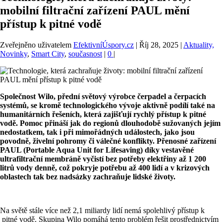
mobilní filtrační zařízení PAUL mění
přístup k pitné vodě
Zveřejněno uživatelem
EfektivníÚspory.cz
|
Říj 28, 2025
|
Aktuality,
Novinky
,
Smart City
,
současnost
|
0
|
Společnost Wilo, přední světový výrobce čerpadel a čerpacích
systémů, se kromě technologického vývoje aktivně podílí také na
humanitárních řešeních, která zajišťují rychlý přístup k pitné
vodě. Pomoc přináší jak do regionů dlouhodobě sužovaných jejím
nedostatkem, tak i při mimořádných událostech, jako jsou
povodně, živelní pohromy či válečné konflikty. Přenosné zařízení
PAUL (Portable Aqua Unit for Lifesaving) díky vestavěné
ultrafiltrační membráně vyčistí bez potřeby elektřiny až 1 200
litrů vody denně, což pokryje potřebu až 400 lidí a v krizových
oblastech tak bez nadsázky zachraňuje lidské životy.
Na světě stále více než 2,1 miliardy lidí nemá spolehlivý přístup k
pitné vodě. Skupina Wilo pomáhá tento problém řešit prostřednictvím