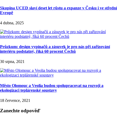
Skupina UCED slaví deset let růstu a expanze v Česku i ve střední
Evropě
4 dubna, 2025
Průzkum: design vypínačů a zásuvek je pro nás při zařizování
interiéru podstatný, říká 60 procent Čechů
30 srpna, 2021
Město Olomouc a Veolia budou spolupracovat na rozvoji a
ekologizaci teplárenské soustavy
18 července, 2021
Zanechte odpověď