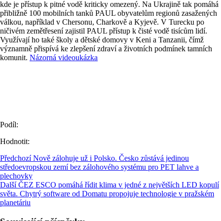
kde je přístup k pitné vodě kriticky omezený. Na Ukrajině tak pomáhá
přibližně 100 mobilních tanků PAUL obyvatelům regionů zasažených
válkou, například v Chersonu, Charkově a Kyjevě. V Turecku po
ničivém zemětřesení zajistil PAUL přístup k čisté vodě tisícům lidí.
Využívají ho také školy a dětské domovy v Keni a Tanzanii, čímž
významně přispívá ke zlepšení zdraví a životních podmínek tamních
komunit.
Názorná videoukázka
Podíl:
Hodnotit:
Předchozí
Nově zálohuje už i Polsko. Česko zůstává jedinou
středoevropskou zemí bez zálohového systému pro PET lahve a
plechovky
Další
ČEZ ESCO pomáhá řídit klima v jedné z největších LED kopulí
světa. Chytrý software od Domatu propojuje technologie v pražském
planetáriu