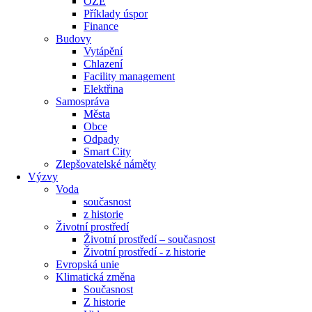
OZE
Příklady úspor
Finance
Budovy
Vytápění
Chlazení
Facility management
Elektřina
Samospráva
Města
Obce
Odpady
Smart City
Zlepšovatelské náměty
Výzvy
Voda
současnost
z historie
Životní prostředí
Životní prostředí – současnost
Životní prostředí ​- z historie
Evropská unie
Klimatická změna
Současnost
Z historie