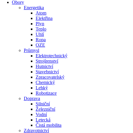
Obory
Energetika
Atom
Elektřina
Plyn
Teplo
Uhlí
Ropa
OZE
Průmysl
Elektrotechnický
Strojírenství
Hutnictví
Stavebnictví
Zpracovatelský
Chemický
Lehký
Robotizace
Doprava
Silniční
Železniční
Vodní
Letecká
Čistá mobilita
Zdravotnictví