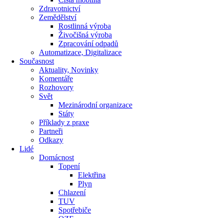
Zdravotnictví
Zemědělství
Rostlinná výroba
Živočišná výroba
Zpracování odpadů
Automatizace, Digitalizace
Současnost
Aktuality, Novinky
Komentáře
Rozhovory
Svět
Mezinárodní organizace
Státy
Příklady z praxe
Partneři
Odkazy
Lidé
Domácnost
Topení
Elektřina
Plyn
Chlazení
TUV
Spotřebiče