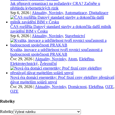
Jak připravit organizaci na požadavky CRA? Začněte u
přehledu kybernetických rizik
Srp 6, 2026
|
Aktuality, Novinky
,
Automatizace, Digitalizace
ČAS rozšířila Datový standard stavby a dokončila další milník
zavádění BIM v Česku
Srp 6, 2026
|
Aktuality, Novinky
,
Stavebnictví
Kvalita, inovace a udržitelnost tvoří rovnici současnosti a
budoucnosti společnosti PRAKAB
Čvc 29, 2026
|
Aktuality, Novinky
,
Atom
,
Elektřina
,
Elektrotechnický
,
Železniční
Nová éra domácí energetiky: Proč fixní ceny elektřiny přestávají
dávat majitelům solárů smysl
Čvc 29, 2026
|
Aktuality, Novinky
,
Domácnost
,
Elektřina
,
OZE
,
OZE
Rubriky
Rubriky