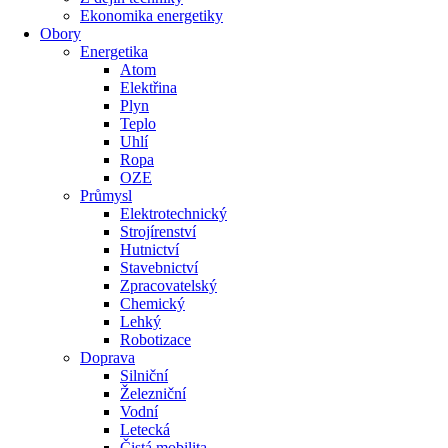
Ekonomika energetiky
Obory
Energetika
Atom
Elektřina
Plyn
Teplo
Uhlí
Ropa
OZE
Průmysl
Elektrotechnický
Strojírenství
Hutnictví
Stavebnictví
Zpracovatelský
Chemický
Lehký
Robotizace
Doprava
Silniční
Železniční
Vodní
Letecká
Čistá mobilita