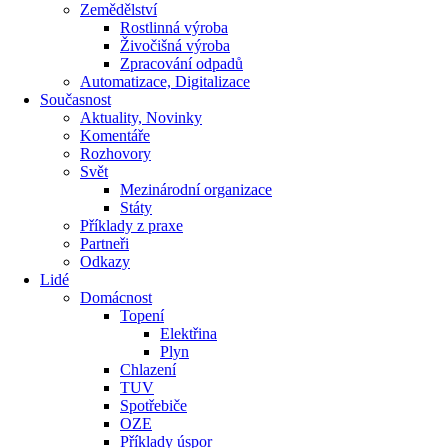
Zemědělství
Rostlinná výroba
Živočišná výroba
Zpracování odpadů
Automatizace, Digitalizace
Současnost
Aktuality, Novinky
Komentáře
Rozhovory
Svět
Mezinárodní organizace
Státy
Příklady z praxe
Partneři
Odkazy
Lidé
Domácnost
Topení
Elektřina
Plyn
Chlazení
TUV
Spotřebiče
OZE
Příklady úspor