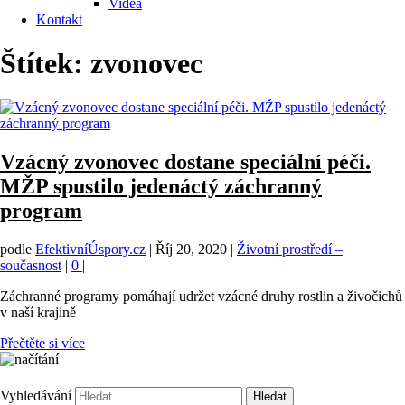
Videa
Kontakt
Štítek:
zvonovec
Vzácný zvonovec dostane speciální péči.
MŽP spustilo jedenáctý záchranný
program
podle
EfektivníÚspory.cz
|
Říj 20, 2020
|
Životní prostředí –
současnost
|
0
|
Záchranné programy pomáhají udržet vzácné druhy rostlin a živočichů
v naší krajině
Přečtěte si více
Vyhledávání