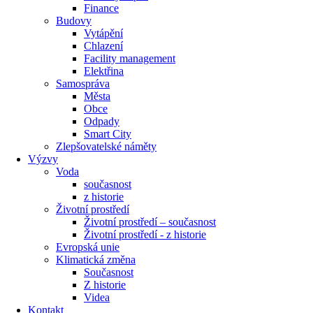
Finance
Budovy
Vytápění
Chlazení
Facility management
Elektřina
Samospráva
Města
Obce
Odpady
Smart City
Zlepšovatelské náměty
Výzvy
Voda
současnost
z historie
Životní prostředí
Životní prostředí – současnost
Životní prostředí ​- z historie
Evropská unie
Klimatická změna
Současnost
Z historie
Videa
Kontakt