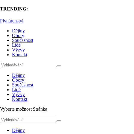
TRENDING:
Plynárenství
Dějiny
Obory
Současnost
Lidé
Výzvy
Kontakt
Dějiny
Obory
Současnost
Lidé
Výzvy
Kontakt
Vyberte možnost Stránka
Dějiny