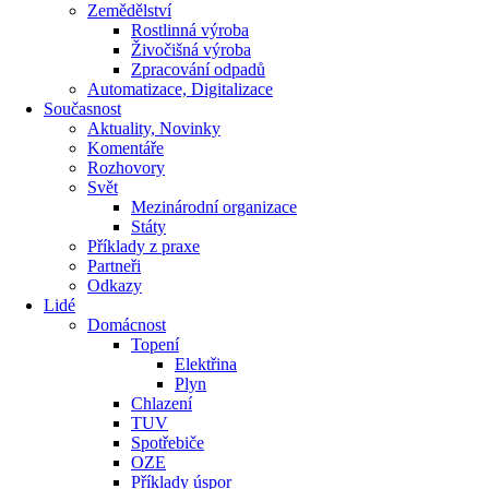
Zemědělství
Rostlinná výroba
Živočišná výroba
Zpracování odpadů
Automatizace, Digitalizace
Současnost
Aktuality, Novinky
Komentáře
Rozhovory
Svět
Mezinárodní organizace
Státy
Příklady z praxe
Partneři
Odkazy
Lidé
Domácnost
Topení
Elektřina
Plyn
Chlazení
TUV
Spotřebiče
OZE
Příklady úspor