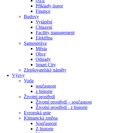
OZE
Příklady úspor
Finance
Budovy
Vytápění
Chlazení
Facility management
Elektřina
Samospráva
Města
Obce
Odpady
Smart City
Zlepšovatelské náměty
Výzvy
Voda
současnost
z historie
Životní prostředí
Životní prostředí – současnost
Životní prostředí ​- z historie
Evropská unie
Klimatická změna
Současnost
Z historie