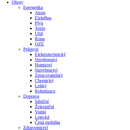
Obory
Energetika
Atom
Elektřina
Plyn
Teplo
Uhlí
Ropa
OZE
Průmysl
Elektrotechnický
Strojírenství
Hutnictví
Stavebnictví
Zpracovatelský
Chemický
Lehký
Robotizace
Doprava
Silniční
Železniční
Vodní
Letecká
Čistá mobilita
Zdravotnictví