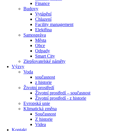
Finance
Budovy
Vytápění
Chlazení
Facility management
Elektřina
Samospráva
Města
Obce
Odpady
Smart City
Zlepšovatelské náměty
Výzvy
Voda
současnost
z historie
Životní prostředí
Životní prostředí – současnost
Životní prostředí ​- z historie
Evropská unie
Klimatická změna
Současnost
Z historie
Videa
Kontakt