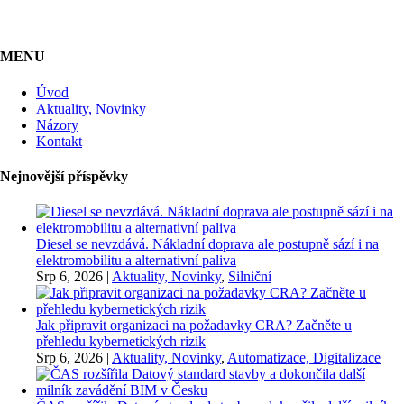
MENU
Úvod
Aktuality, Novinky
Názory
Kontakt
Nejnovější příspěvky
Diesel se nevzdává. Nákladní doprava ale postupně sází i na
elektromobilitu a alternativní paliva
Srp 6, 2026
|
Aktuality, Novinky
,
Silniční
Jak připravit organizaci na požadavky CRA? Začněte u
přehledu kybernetických rizik
Srp 6, 2026
|
Aktuality, Novinky
,
Automatizace, Digitalizace