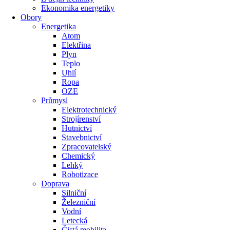
Ekonomika energetiky
Obory
Energetika
Atom
Elektřina
Plyn
Teplo
Uhlí
Ropa
OZE
Průmysl
Elektrotechnický
Strojírenství
Hutnictví
Stavebnictví
Zpracovatelský
Chemický
Lehký
Robotizace
Doprava
Silniční
Železniční
Vodní
Letecká
Čistá mobilita