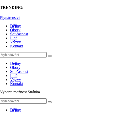
TRENDING:
Plynárenství
Dějiny
Obory
Současnost
Lidé
Výzvy
Kontakt
Dějiny
Obory
Současnost
Lidé
Výzvy
Kontakt
Vyberte možnost Stránka
Dějiny