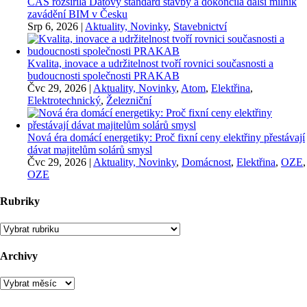
ČAS rozšířila Datový standard stavby a dokončila další milník
zavádění BIM v Česku
Srp 6, 2026
|
Aktuality, Novinky
,
Stavebnictví
Kvalita, inovace a udržitelnost tvoří rovnici současnosti a
budoucnosti společnosti PRAKAB
Čvc 29, 2026
|
Aktuality, Novinky
,
Atom
,
Elektřina
,
Elektrotechnický
,
Železniční
Nová éra domácí energetiky: Proč fixní ceny elektřiny přestávají
dávat majitelům solárů smysl
Čvc 29, 2026
|
Aktuality, Novinky
,
Domácnost
,
Elektřina
,
OZE
,
OZE
Rubriky
Rubriky
Archivy
Archivy