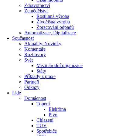
Zdravotnictví
Zemědělství
Rostlinná výroba
Živočišná výroba
Zpracování odpadů
Automatizace, Digitalizace
Současnost
Aktuality, Novinky
Komentáře
Rozhovory
Svět
Mezinárodní organizace
Státy
Příklady z praxe
Partneři
Odkazy
Lidé
Domácnost
Topení
Elektřina
Plyn
Chlazení
TUV
Spotřebiče