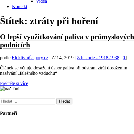
Videa
Kontakt
Štítek:
ztráty při hoření
O lepší využitkování paliva v průmyslových
podnicích
podle
EfektivníÚspory.cz
|
Zář 4, 2019
|
Z historie - 1918-1938
|
0
|
Článek se věnuje dosažení úspor paliva při odstraní ztrát dosažením
nasávání „falešného vzduchu“
Přečtěte si více
Vyhledávání
Partneři