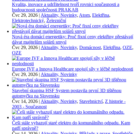
Kvalita, inovace a udržitelnost tvoří rovnici současnosti a
budoucnosti společnosti PRAKAB
Čvc 29, 2026
|
Aktuality, Novinky
,
Atom
,
Elektřina
,
Elektrotechnický
,
Železniční
Nová éra domácí energetiky: Proč fixní ceny elektřiny přestávají
dávat majitelům solárů smysl
Čvc 29, 2026
|
Aktuality, Novinky
,
Domácnost
,
Elektřina
,
OZE
,
OZE
Europe IVF a Innova Healthcare spojují síly v léčbě neplodnosti
Čvc 29, 2026
|
Aktuality, Novinky
Stavební skupina HSF System postavila první 3D tištěnou
automyčku na Slovensku
Čvc 14, 2026
|
Aktuality, Novinky
,
Stavebnictví
,
Z historie -
2003 - Současnost
Češi stále vyhazují staré elektro do komunálního odpadu. Kam
patří správně?
Čvc 14, 2026
|
Aktuality, Novinky
,
Příklady z praxe
,
Spotřebiče