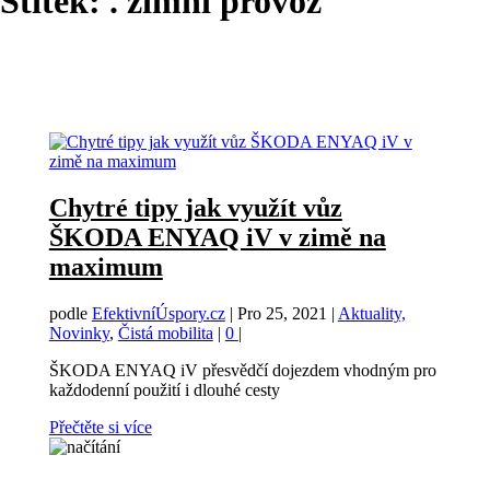
Štítek:
. zimní provoz
Chytré tipy jak využít vůz
ŠKODA ENYAQ iV v zimě na
maximum
podle
EfektivníÚspory.cz
|
Pro 25, 2021
|
Aktuality,
Novinky
,
Čistá mobilita
|
0
|
ŠKODA ENYAQ iV přesvědčí dojezdem vhodným pro
každodenní použití i dlouhé cesty
Přečtěte si více