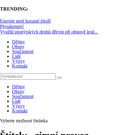
TRENDING:
Energie není luxusní zboží
Plynárenství
Využití pionýrských druhů dřevin při obnově lesů...
Dějiny
Obory
Současnost
Lidé
Výzvy
Kontakt
Dějiny
Obory
Současnost
Lidé
Výzvy
Kontakt
Vyberte možnost Stránka