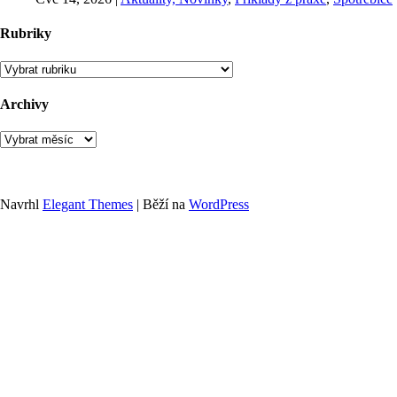
Rubriky
Rubriky
Archivy
Archivy
Navrhl
Elegant Themes
| Běží na
WordPress