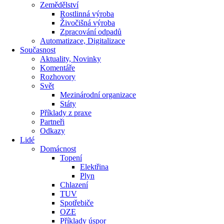
Zemědělství
Rostlinná výroba
Živočišná výroba
Zpracování odpadů
Automatizace, Digitalizace
Současnost
Aktuality, Novinky
Komentáře
Rozhovory
Svět
Mezinárodní organizace
Státy
Příklady z praxe
Partneři
Odkazy
Lidé
Domácnost
Topení
Elektřina
Plyn
Chlazení
TUV
Spotřebiče
OZE
Příklady úspor