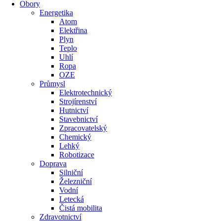
Obory
Energetika
Atom
Elektřina
Plyn
Teplo
Uhlí
Ropa
OZE
Průmysl
Elektrotechnický
Strojírenství
Hutnictví
Stavebnictví
Zpracovatelský
Chemický
Lehký
Robotizace
Doprava
Silniční
Železniční
Vodní
Letecká
Čistá mobilita
Zdravotnictví