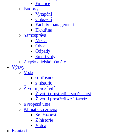
Finance
Budovy
Vytápění
Chlazení
Facility management
Elektřina
Samospráva
Města
Obce
Odpady
Smart City
Zlepšovatelské náměty
Výzvy
Voda
současnost
z historie
Životní prostředí
Životní prostředí – současnost
Životní prostředí ​- z historie
Evropská unie
Klimatická změna
Současnost
Z historie
Videa
Kontakt