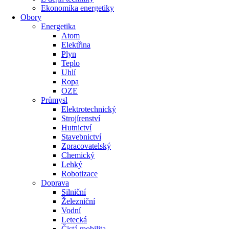
Ekonomika energetiky
Obory
Energetika
Atom
Elektřina
Plyn
Teplo
Uhlí
Ropa
OZE
Průmysl
Elektrotechnický
Strojírenství
Hutnictví
Stavebnictví
Zpracovatelský
Chemický
Lehký
Robotizace
Doprava
Silniční
Železniční
Vodní
Letecká
Čistá mobilita