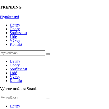
TRENDING:
Plynárenství
Dějiny
Obory
Současnost
Lidé
Výzvy
Kontakt
Dějiny
Obory
Současnost
Lidé
Výzvy
Kontakt
Vyberte možnost Stránka
Dějiny