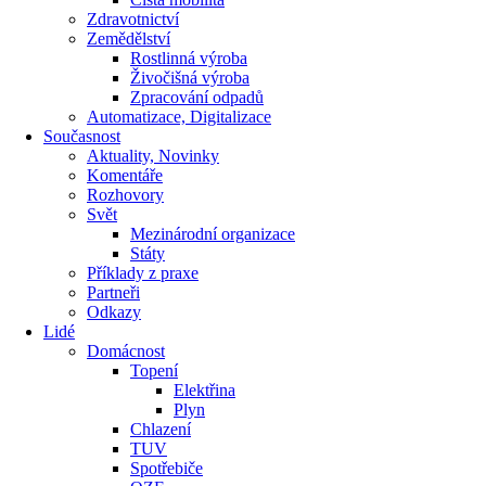
Zdravotnictví
Zemědělství
Rostlinná výroba
Živočišná výroba
Zpracování odpadů
Automatizace, Digitalizace
Současnost
Aktuality, Novinky
Komentáře
Rozhovory
Svět
Mezinárodní organizace
Státy
Příklady z praxe
Partneři
Odkazy
Lidé
Domácnost
Topení
Elektřina
Plyn
Chlazení
TUV
Spotřebiče